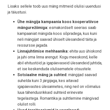
Lisaks sellele toob uus mäng mitmeid olulisi uuendusi
ja täiustusi.
Ühe mängija kampaania koos kooperatiivse
mängurežiimiga:
esmakordselt seerias saab
kampaaniat mängida koos sõpradega, kus kuni
neli mängijat saavad ühiselt ülesandeid täita ja
ressursse jagada.
Linnajuhtimise mehhaanika:
ehita uus ühiskond
ja juhi oma linna arengut. Kogu meeskond, kelle
abil ehitustöid ja igapäevaseid ülesandeid juhtida,
et ise keskenduda olulisematele otsustele.
Sotsiaalne mäng ja suhted:
mängijad saavad
suhelda kuni 3 järgijaga, kes aitavad
igapäevastes ülesannetes, ning neil on võimalus
luua tähendusrikkaid suhteid erinevate
tegelastega. Romantika ja suhtlemine mängivad
olulist rolli.