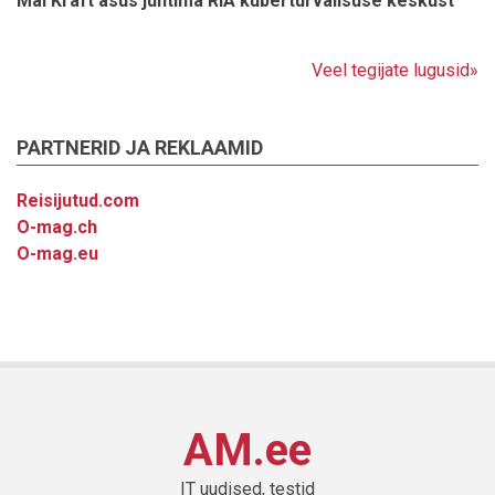
Mai Kraft asus juhtima RIA küberturvalisuse keskust
Veel tegijate lugusid»
PARTNERID JA REKLAAMID
Reisijutud.com
O-mag.ch
O-mag.eu
AM.ee
IT uudised, testid