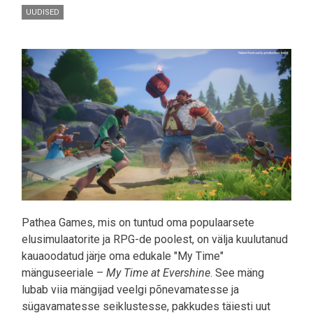
UUDISED
Pilt
Pathea Games, mis on tuntud oma populaarsete
elusimulaatorite ja RPG-de poolest, on välja kuulutanud
kauaoodatud järje oma edukale "My Time"
mänguseeriale –
My Time at Evershine
. See mäng
lubab viia mängijad veelgi põnevamatesse ja
sügavamatesse seiklustesse, pakkudes täiesti uut