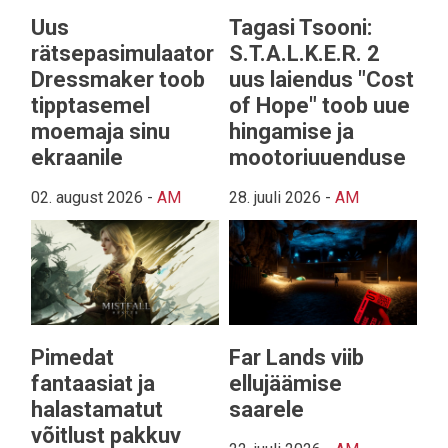
Uus
Tagasi Tsooni:
rätsepasimulaator
S.T.A.L.K.E.R. 2
Dressmaker toob
uus laiendus "Cost
tipptasemel
of Hope" toob uue
moemaja sinu
hingamise ja
ekraanile
mootoriuuenduse
02. august 2026
-
AM
28. juuli 2026
-
AM
Pimedat
Far Lands viib
fantaasiat ja
ellujäämise
halastamatut
saarele
võitlust pakkuv