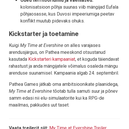
Uued territooriumid ja vaenlased:
kolonisatsioon põhja suunas viib mängijad Eufala
põhjaosasse, kus Duvosi impeeriumiga peetav
konflikt muutub pidevaks ohuks.
Kickstarter ja toetamine
Kuigi
My Time at Evershine
on alles varajases
arendusjärgus, on Pathea meeskond otsustanud
kasutada
Kickstarteri kampaaniat
, et koguda täiendavat
rahastust ja anda mängijatele võimalus osaleda mängu
arenduse suunamisel. Kampaania algab 24. septembril.
Pathea Games jätkab oma ambitsioonikate plaanidega,
My Time at Evershine
tõotab tulla samuti suur ja põnev
samm edasi nii elu-simulaatorite kui ka RPG-de
maailmas, pakkudes uut taset.
Vaata treilerit siit:
My Time at Evershine Treiler