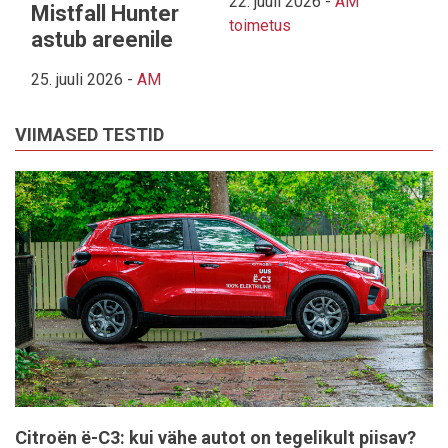
22. juuli 2026
-
AM
Mistfall Hunter
toimetus
astub areenile
25. juuli 2026
-
AM
VIIMASED TESTID
Citroën ë-C3: kui vähe autot on tegelikult piisav?