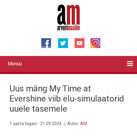
Liigu
edasi
põhisisu
juurde
Menüü
Primary
links
Kontaktid
Reklaam
Videod
Testid
Lahendused
Sõidukid
Arhiiv
English
Otsi
Uus mäng My Time at
Evershine viib elu-simulaatorid
uuele tasemele
1 aasta tagasi - 21.09.2024
Autor:
AM