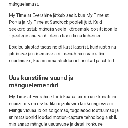
mänguelamust.
My Time at Evershine jätkab sealt, kus My Time at
Portia ja My Time at Sandrock pooleli jäid. Kuid
seekord astub mängija veelgi kõrgemale positsioonile
- peategelane saab olema kogu linna kuberner.
Esialgu alustad tagasihoidlikust laagrist, kuid just sinu
juhtimise ja nägemuse abil areneb sinu väike linn
suurlinnaks, kus on oma struktuurid, asukad ja suhted.
Uus kunstiline suund ja
mänguelemendid
My Time at Evershine toob kaasa täiesti uue kunstilise
suuna, mis on realistlikum ja ilusam kui kunagi varem.
Mängu visuaalid on selgemad, tegelased tõetruumad ja
animatsioonid loodud motion-capture tehnoloogia abil,
mis annab mängule usutavuse ja detailirohkuse.