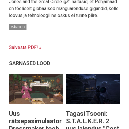
Jones and the Great Circle’iga", näitasid, et Põhjamaad
on tõeliselt globaalsed mänguarenduse gigandid, kelle
loovus ja tehnoloogiline oskus ei tunne piire.
MÄNGUD
Salvesta PDF! »
SARNASED LOOD
Uus
Tagasi Tsooni:
rätsepasimulaator
S.T.A.L.K.E.R. 2
Dressmaker toob
uus laiendus "Cost