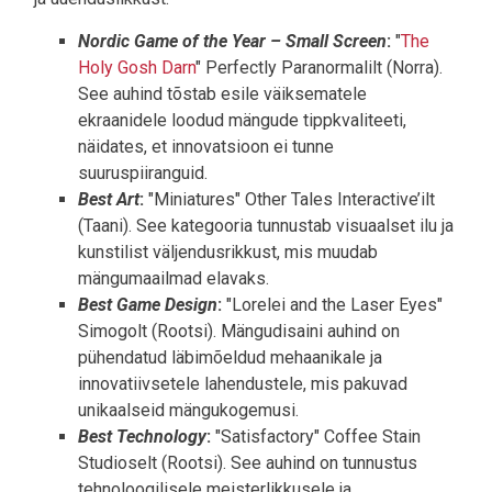
Nordic Game of the Year – Small Screen
:
"
The
Holy Gosh Darn
" Perfectly Paranormalilt (Norra).
See auhind tõstab esile väiksematele
ekraanidele loodud mängude tippkvaliteeti,
näidates, et innovatsioon ei tunne
suuruspiiranguid.
Best Art
:
"Miniatures" Other Tales Interactive’ilt
(Taani). See kategooria tunnustab visuaalset ilu ja
kunstilist väljendusrikkust, mis muudab
mängumaailmad elavaks.
Best Game Design
:
"Lorelei and the Laser Eyes"
Simogolt (Rootsi). Mängudisaini auhind on
pühendatud läbimõeldud mehaanikale ja
innovatiivsetele lahendustele, mis pakuvad
unikaalseid mängukogemusi.
Best Technology
:
"Satisfactory" Coffee Stain
Studioselt (Rootsi). See auhind on tunnustus
tehnoloogilisele meisterlikkusele ja