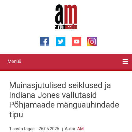
Liigu
edasi
põhisisu
juurde
Menüü
Primary
links
Kontaktid
Reklaam
Videod
Testid
Lahendused
Sõidukid
Arhiiv
English
Otsi
Muinasjutulised seiklused ja
Indiana Jones vallutasid
Põhjamaade mänguauhindade
tipu
1 aasta tagasi - 26.05.2025
Autor:
AM