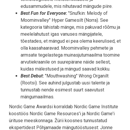
edusammudele, mis nihutavad mängude piire.
Best Fun for Everyone
:
"Snufkin: Melody of
Moominvalley" Hyper Gamesilt (Norra). See
kategooria tähistab mänge, mis pakuvad rõõmu ja
meelelahutust igas vanuses mängijatele,
tõestades, et mängud ei pea olema keerulised, et
olla kaasahaaravad. Moominvalley pehmete ja
armsate tegelastega muinasjutumaailma toomine
arvutiekraanile on suurepärane näide sellest,
kuidas mälestused ja mängud saavad kokku.
Best Debut
:
"Mouthwashing" Wrong Organilt
(Rootsi). See auhind julgustab uusi talente ja
tunnustab nende esimest suurt saavutust
mängumaailmas.
Nordic Game Awardsi korraldab Nordic Game Institute
koostöös Nordic Game Resources'i ja Nordic Game'i
ürituse meeskonnaga. Žürii koosnes tunnustatud
ekspertidest Põhjamaade mängutööstusest: Jonne