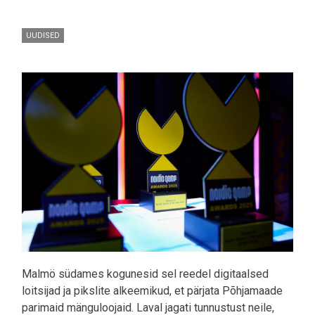
UUDISED
Pilt
Malmö südames kogunesid sel reedel digitaalsed
loitsijad ja pikslite alkeemikud, et pärjata Põhjamaade
parimaid mänguloojaid. Laval jagati tunnustust neile,