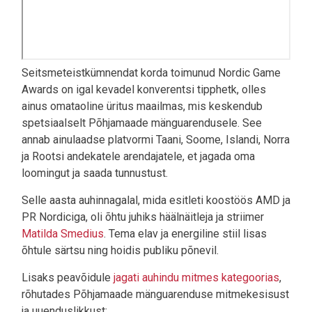
Seitsmeteistkümnendat korda toimunud Nordic Game
Awards on igal kevadel konverentsi tipphetk, olles
ainus omataoline üritus maailmas, mis keskendub
spetsiaalselt Põhjamaade mänguarendusele. See
annab ainulaadse platvormi Taani, Soome, Islandi, Norra
ja Rootsi andekatele arendajatele, et jagada oma
loomingut ja saada tunnustust.
Selle aasta auhinnagalal, mida esitleti koostöös AMD ja
PR Nordiciga, oli õhtu juhiks häälnäitleja ja striimer
Matilda Smedius
. Tema elav ja energiline stiil lisas
õhtule särtsu ning hoidis publiku põnevil.
Lisaks peavõidule
jagati auhindu mitmes kategoorias
,
rõhutades Põhjamaade mänguarenduse mitmekesisust
ja uuenduslikkust: