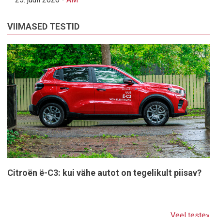
VIIMASED TESTID
Citroën ë-C3: kui vähe autot on tegelikult piisav?
Veel teste»