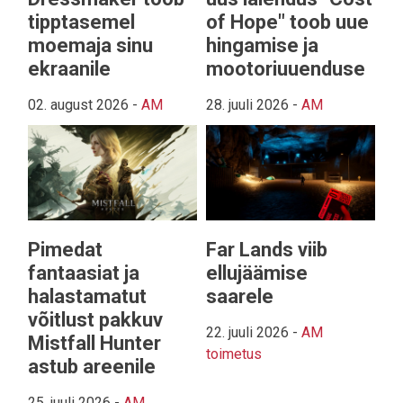
tipptasemel
of Hope" toob uue
moemaja sinu
hingamise ja
ekraanile
mootoriuuenduse
02. august 2026
-
AM
28. juuli 2026
-
AM
Pimedat
Far Lands viib
fantaasiat ja
ellujäämise
halastamatut
saarele
võitlust pakkuv
22. juuli 2026
-
AM
Mistfall Hunter
toimetus
astub areenile
25. juuli 2026
-
AM