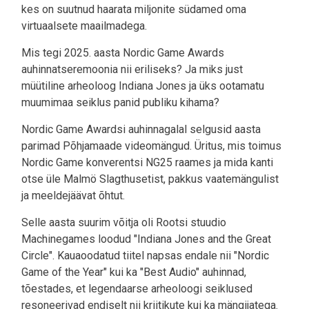
kes on suutnud haarata miljonite südamed oma
virtuaalsete maailmadega.
Mis tegi 2025. aasta Nordic Game Awards
auhinnatseremoonia nii eriliseks? Ja miks just
müütiline arheoloog Indiana Jones ja üks ootamatu
muumimaa seiklus panid publiku kihama?
Nordic Game Awardsi auhinnagalal selgusid aasta
parimad Põhjamaade videomängud. Üritus, mis toimus
Nordic Game konverentsi NG25 raames ja mida kanti
otse üle Malmö Slagthusetist, pakkus vaatemängulist
ja meeldejäävat õhtut.
Selle aasta suurim võitja oli Rootsi stuudio
Machinegames loodud "Indiana Jones and the Great
Circle". Kauaoodatud tiitel napsas endale nii "Nordic
Game of the Year" kui ka "Best Audio" auhinnad,
tõestades, et legendaarse arheoloogi seiklused
resoneerivad endiselt nii kriitikute kui ka mängijatega.