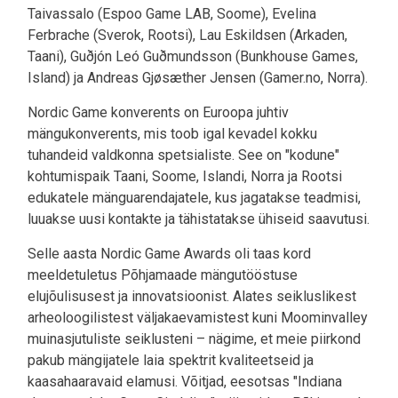
Taivassalo (Espoo Game LAB, Soome), Evelina
Ferbrache (Sverok, Rootsi), Lau Eskildsen (Arkaden,
Taani), Guðjón Leó Guðmundsson (Bunkhouse Games,
Island) ja Andreas Gjøsæther Jensen (Gamer.no, Norra).
Nordic Game konverents on Euroopa juhtiv
mängukonverents, mis toob igal kevadel kokku
tuhandeid valdkonna spetsialiste. See on "kodune"
kohtumispaik Taani, Soome, Islandi, Norra ja Rootsi
edukatele mänguarendajatele, kus jagatakse teadmisi,
luuakse uusi kontakte ja tähistatakse ühiseid saavutusi.
Selle aasta Nordic Game Awards oli taas kord
meeldetuletus Põhjamaade mängutööstuse
elujõulisusest ja innovatsioonist. Alates seikluslikest
arheoloogilistest väljakaevamistest kuni Moominvalley
muinasjutuliste seiklusteni – nägime, et meie piirkond
pakub mängijatele laia spektrit kvaliteetseid ja
kaasahaaravaid elamusi. Võitjad, eesotsas "Indiana