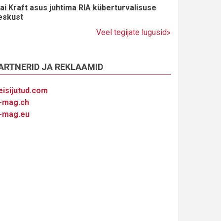
ai Kraft asus juhtima RIA küberturvalisuse
eskust
Veel tegijate lugusid»
ARTNERID JA REKLAAMID
eisijutud.com
-mag.ch
-mag.eu