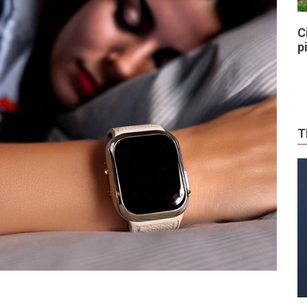
C
p
T