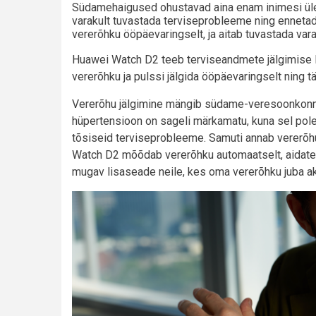
Südamehaigused ohustavad aina enam inimesi üle m
varakult tuvastada terviseprobleeme ning enneta
vererõhku ööpäevaringselt, ja aitab tuvastada v
Huawei Watch D2 teeb terviseandmete jälgimise l
vererõhku ja pulssi jälgida ööpäevaringselt ning
Vererõhu jälgimine mängib südame-veresoonkonna 
hüpertensioon on sageli märkamatu, kuna sel pole
tõsiseid terviseprobleeme. Samuti annab vererõhu
Watch D2 mõõdab vererõhku automaatselt, aidates
mugav lisaseade neile, kes oma vererõhku juba akt