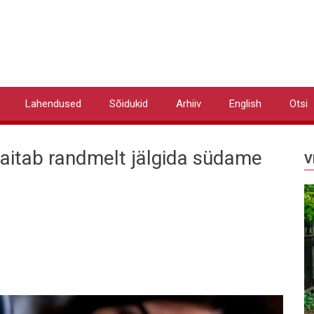
Lahendused
Sõidukid
Arhiiv
English
Otsi
aitab randmelt jälgida südame
V