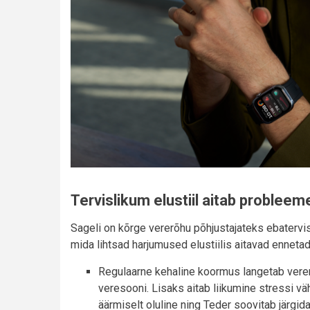
Tervislikum elustiil aitab problee
Sageli on kõrge vererõhu põhjustajateks ebatervisli
mida lihtsad harjumused elustiilis aitavad ennetad
Regulaarne kehaline koormus langetab vererõ
veresooni. Lisaks aitab liikumine stressi v
äärmiselt oluline ning Teder soovitab järgi