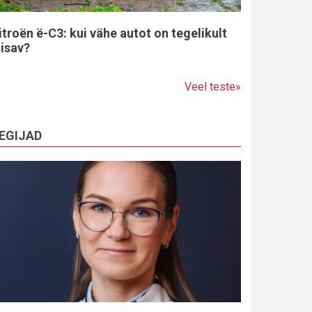
itroën ë-C3: kui vähe autot on tegelikult
iisav?
Veel teste»
EGIJAD