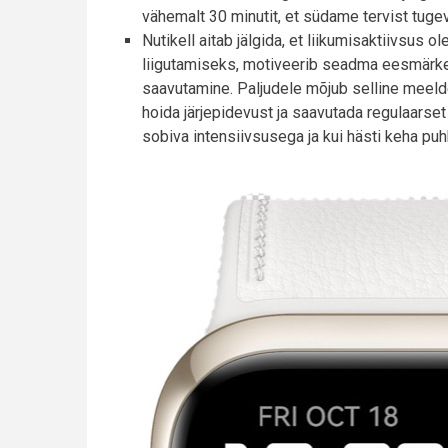
vähemalt 30 minutit, et südame tervist tuge
Nutikell aitab jälgida, et liikumisaktiivsus o
liigutamiseks, motiveerib seadma eesmärke
saavutamine. Paljudele mõjub selline meelde
hoida järjepidevust ja saavutada regulaarset l
sobiva intensiivsusega ja kui hästi keha puh