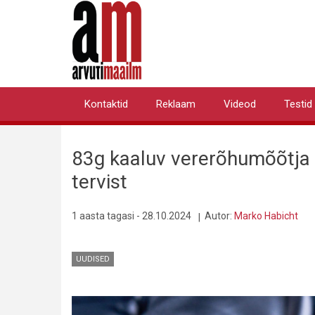
Liigu
edasi
põhisisu
juurde
Kontaktid
Reklaam
Videod
Testid
Primary
links
83g kaaluv vererõhumõõtja 
tervist
1 aasta tagasi - 28.10.2024
Autor:
Marko Habicht
UUDISED
Pilt