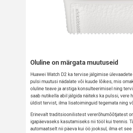
Oluline on märgata muutuseid
Huawei Watch D2 ka tervise jälgimise ülevaadete 
pulsi muutusi nädalate või kuude lõikes, mis oma
oluline teave ja arstiga konsulteerimisel ning terv
saab nutikella abil jälgida näiteks ka pulssi, vere h
üldist tervist, ilma lisatoiminguid tegemata ning v
Erinevalt traditsioonilistest vererõhumõõtjatest
igapäevaseks kasutamiseks nii tööl kui trennis. Tä
automaatselt nii päeva kui öö jooksul, ilma et se