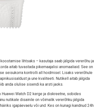
koostamise lihtsaks – kasutaja saab jälgida vererõhu ja
korda aitab tuvastada pikemaajalisi anomaaliaid. See on
ise seisukorra kontrolli all hoidmisel. Lisaks vererõhule
apnikusisaldust ja une kvaliteeti. Nutikell aitab jälgida
õib anda olulise sisendi ka arsti jaoks.
 on Huawei Watch D2 kerge ja diskreetne, sobides
nu nutikale disainile on võimalik vererõhku jälgida
e häiriks igapäevaelu või und. Kes on kunagi kandnud 24h