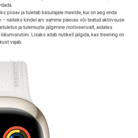
vdada.
leks piisav ja tuletab kasutajale meelde, kui on aeg enda
 – näiteks kindel arv samme päevas või teatud aktiivsuse
tuletus ja tulemuste jälgimine motiveerivalt, aidates
iikumisrutiini. Lisaks aitab nutikell jälgida, kas treening on
kust vajab.