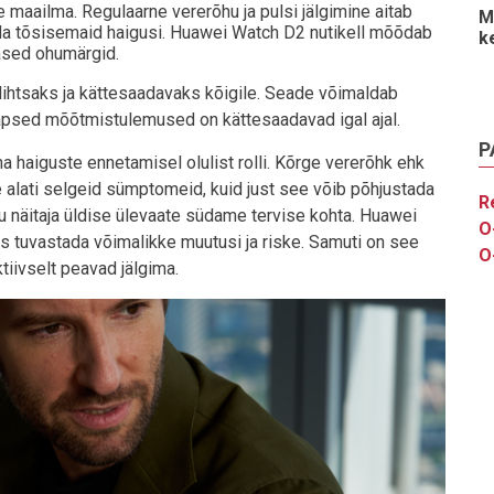
aailma. Regulaarne vererõhu ja pulsi jälgimine aitab
M
da tõsisemaid haigusi. Huawei Watch D2 nutikell mõõdab
k
arased ohumärgid.
ihtsaks ja kättesaadavaks kõigile. Seade võimaldab
 täpsed mõõtmistulemused on kättesaadavad igal ajal.
P
haiguste ennetamisel olulist rolli. Kõrge vererõhk ehk
 alati selgeid sümptomeid, kuid just see võib põhjustada
R
 näitaja üldise ülevaate südame tervise kohta. Huawei
O
 tuvastada võimalikke muutusi ja riske. Samuti on see
O
iivselt peavad jälgima.