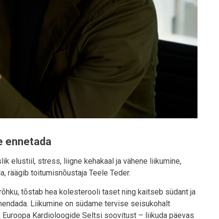
me ennetada
k elustiil, stress, liigne kehakaal ja vähene liikumine,
a, räägib toitumisnõustaja Teele Teder.
hku, tõstab hea kolesterooli taset ning kaitseb südant ja
ähendada. Liikumine on südame tervise seisukohalt
da Euroopa Kardioloogide Seltsi soovitust – liikuda päevas