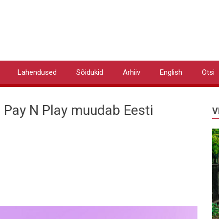
Lahendused
Sõidukid
Arhiiv
English
Otsi
 Pay N Play muudab Eesti
V