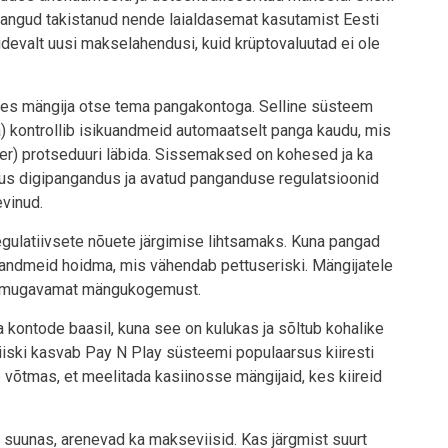
irangud takistanud nende laialdasemat kasutamist Eesti
idevalt uusi makselahendusi, kuid krüptovaluutad ei ole
des mängija otse tema pangakontoga. Selline süsteem
kontrollib isikuandmeid automaatselt panga kaudu, mis
er) protseduuri läbida. Sissemaksed on kohesed ja ka
kus digipangandus ja avatud panganduse regulatsioonid
evinud.
egulatiivsete nõuete järgimise lihtsamaks. Kuna pangad
ju andmeid hoidma, mis vähendab pettuseriski. Mängijatele
ja mugavamat mängukogemust.
a kontode baasil, kuna see on kulukas ja sõltub kohalike
iiski kasvab Pay N Play süsteemi populaarsus kiiresti
võtmas, et meelitada kasiinosse mängijaid, kes kiireid
ni suunas, arenevad ka makseviisid. Kas järgmist suurt