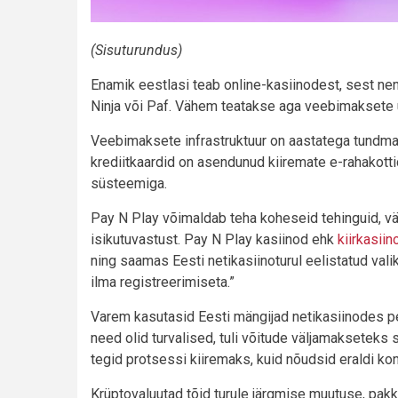
(Sisuturundus)
Enamik eestlasi teab online-kasiinodest, sest ne
Ninja või Paf. Vähem teatakse aga veebimaksete 
Veebimaksete infrastruktuur on aastatega tundm
krediitkaardid on asendunud kiiremate e-rahakotti
süsteemiga.
Pay N Play võimaldab teha koheseid tehinguid, väl
isikutuvastust. Pay N Play kasiinod ehk
kiirkasiin
ning saamas Eesti netikasiinoturul eelistatud val
ilma registreerimiseta.”
Varem kasutasid Eesti mängijad netikasiinodes pe
need olid turvalised, tuli võitude väljamakseteks s
tegid protsessi kiiremaks, kuid nõudsid eraldi kon
Krüptovaluutad tõid turule järgmise muutuse, pak