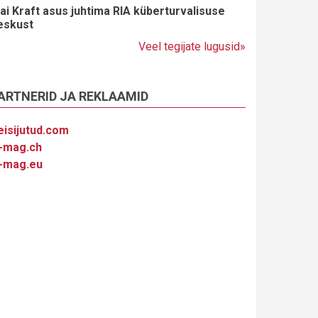
ai Kraft asus juhtima RIA küberturvalisuse
eskust
Veel tegijate lugusid»
ARTNERID JA REKLAAMID
eisijutud.com
-mag.ch
-mag.eu