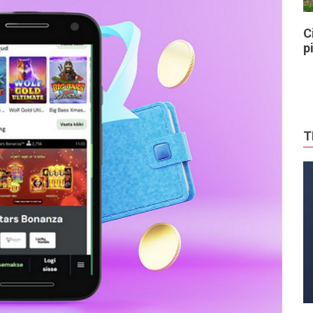
C
p
T