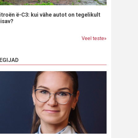
itroën ë-C3: kui vähe autot on tegelikult
iisav?
Veel teste»
EGIJAD