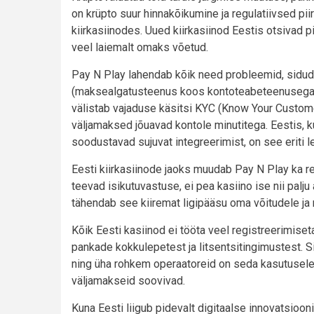
on krüpto suur hinnakõikumine ja regulatiivsed pi
kiirkasiinodes. Uued kiirkasiinod Eestis otsivad p
veel laiemalt omaks võetud.
Pay N Play lahendab kõik need probleemid, sidu
(maksealgatusteenus koos kontoteabeteenusega) 
välistab vajaduse käsitsi KYC (Know Your Custom
väljamaksed jõuavad kontole minutitega. Eestis, 
soodustavad sujuvat integreerimist, on see eriti l
Eesti kiirkasiinode jaoks muudab Pay N Play ka r
teevad isikutuvastuse, ei pea kasiino ise nii pal
tähendab see kiiremat ligipääsu oma võitudele 
Kõik Eesti kasiinod ei tööta veel registreerimiset
pankade kokkulepetest ja litsentsitingimustest. S
ning üha rohkem operaatoreid on seda kasutusele 
väljamakseid soovivad.
Kuna Eesti liigub pidevalt digitaalse innovatsioo