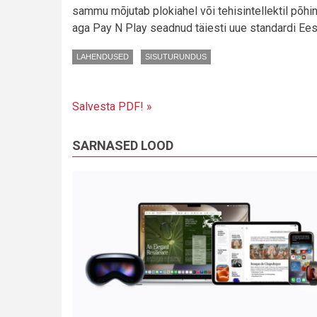
sammu mõjutab plokiahel või tehisintellektil põh
aga Pay N Play seadnud täiesti uue standardi Eest
LAHENDUSED
SISUTURUNDUS
Salvesta PDF! »
SARNASED LOOD