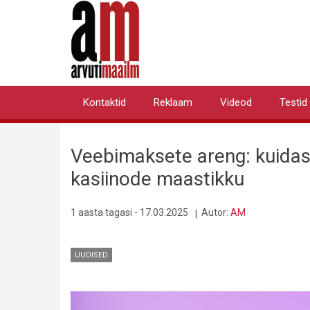
Liigu
edasi
põhisisu
juurde
Kontaktid
Reklaam
Videod
Testid
Primary
links
Veebimaksete areng: kuidas
kasiinode maastikku
1 aasta tagasi - 17.03.2025
Autor:
AM
UUDISED
Pilt