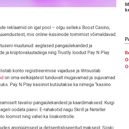
M
k
nde reklaamid on igal pool – olgu selleks Boost Casino,
uuendustest, mis online-kasiinode toimimist võimaldavad.
P
atuseni muutunud: aeglased pangaülekanded ja
de ja krüptovaluutadega ning Trustly loodud Pay N Play
R
O
O
istab konto registreerimise vajaduse ja lihtsustab
od
on oma eelkäijatest tunduvalt mugavamad ja sujuvamad
ikuks. Pay N Play kasiinot kutsutakse ka nimega “kasiino
amiselt tavalisi pangaülekandeid ja kaardimakseid. Kuigi
ageli oodata päevi. E-rahakotid nagu Skrill ja Neteller
to loomist ning vahel ka lisakontrolle.
kudes anonüümseid ja detsentraliseeritud makseid. Siiski