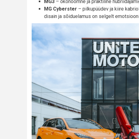
MG3
– ökonoomne ja praktiline hübriidajam
MG Cyberster
– pilkupüüdev ja kiire kabri
disain ja sõiduelamus on selgelt emotsioo