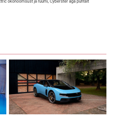
tric ökonoomsust ja ruumi, Cyberster aga puhtalt