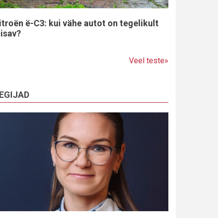
itroën ë-C3: kui vähe autot on tegelikult
iisav?
Veel teste»
EGIJAD