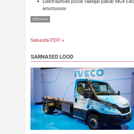
Elektriautode poole vaatajal pakub MG4 Elec
emotsiooni.
SÕIDUKID
Salvesta PDF! »
SARNASED LOOD