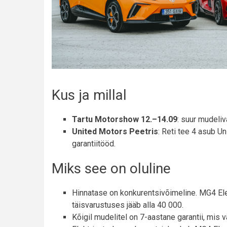
Kus ja millal
Tartu Motorshow 12.–14.09
: suur mudeliv
United Motors Peetris
: Reti tee 4 asub U
garantiitööd.
Miks see on oluline
Hinnatase on konkurentsivõimeline. MG4 Ele
täisvarustuses jääb alla 40 000.
Kõigil mudelitel on 7-aastane garantii, mis v