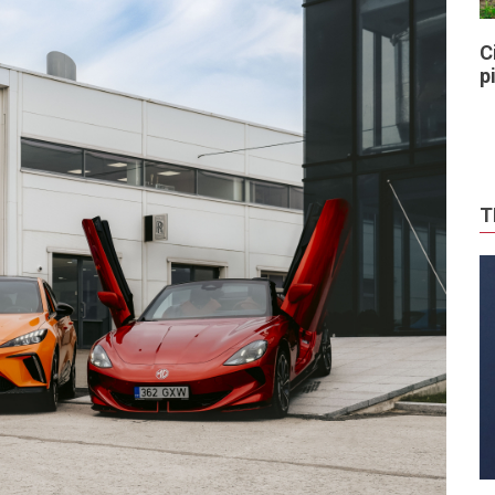
C
p
T