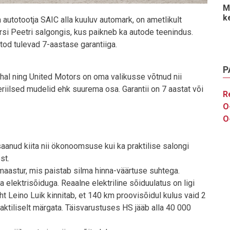
M
k
 autotootja SAIC alla kuuluv automark, on ametlikult
si Peetri salgongis, kus paikneb ka autode teenindus.
od tulevad 7-aastase garantiiga.
P
hal ning United Motors on oma valikusse võtnud nii
kteriilsed mudelid ehk suurema osa. Garantii on 7 aastat või
R
O
O
aanud kiita nii ökonoomsuse kui ka praktilise salongi
st.
maastur, mis paistab silma hinna-väärtuse suhtega.
a elektrisõiduga. Reaalne elektriline sõiduulatus on ligi
t Leino Luik kinnitab, et 140 km proovisõidul kulus vaid 2
praktiliselt märgata. Täisvarustuses HS jääb alla 40 000