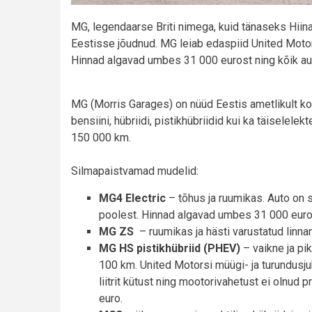
MG, legendaarse Briti nimega, kuid tänaseks Hiina
Eestisse jõudnud. MG leiab edaspiid United Motor
Hinnad algavad umbes 31 000 eurost ning kõik aut
MG (Morris Garages) on nüüd Eestis ametlikult ko
bensiini, hübriidi, pistikhübriidid kui ka täiselele
150 000 km.
Silmapaistvamad mudelid:
MG4 Electric
– tõhus ja ruumikas. Auto on s
poolest. Hinnad algavad umbes 31 000 euro
MG ZS
– ruumikas ja hästi varustatud linna
MG HS pistikhübriid (PHEV)
– vaikne ja pik
100 km. United Motorsi müügi- ja turundusjuh
liitrit kütust ning mootorivahetust ei olnud 
euro.