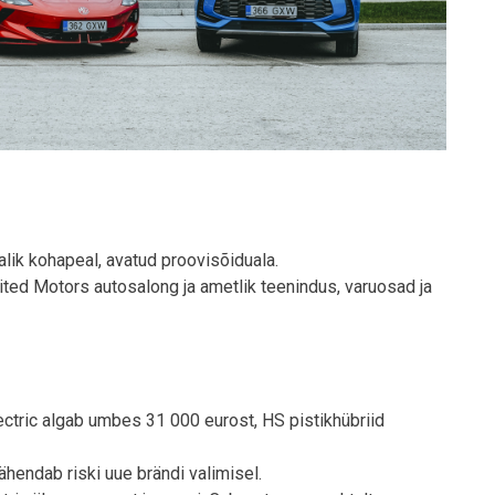
alik kohapeal, avatud proovisõiduala.
nited Motors autosalong ja ametlik teenindus, varuosad ja
ctric algab umbes 31 000 eurost, HS pistikhübriid
ähendab riski uue brändi valimisel.