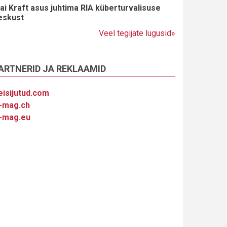
ai Kraft asus juhtima RIA küberturvalisuse
eskust
Veel tegijate lugusid»
ARTNERID JA REKLAAMID
eisijutud.com
-mag.ch
-mag.eu