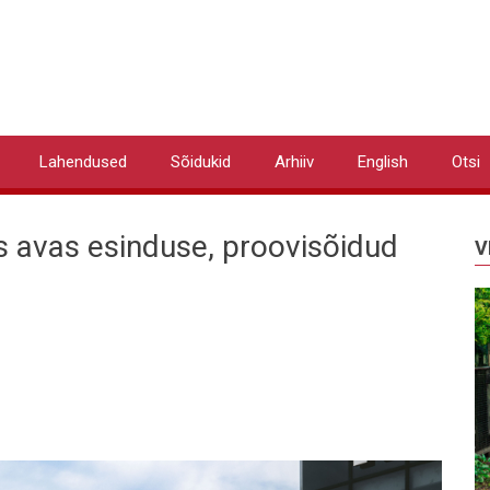
Lahendused
Sõidukid
Arhiiv
English
Otsi
s avas esinduse, proovisõidud
V