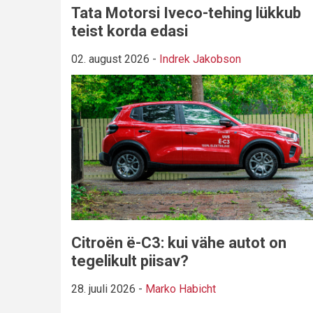
Tata Motorsi Iveco-tehing lükkub
teist korda edasi
02. august 2026
-
Indrek Jakobson
Citroën ë-C3: kui vähe autot on
tegelikult piisav?
28. juuli 2026
-
Marko Habicht