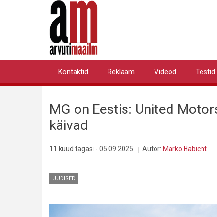
Liigu
edasi
põhisisu
juurde
Kontaktid
Reklaam
Videod
Testid
Primary
links
MG on Eestis: United Motor
käivad
11 kuud tagasi - 05.09.2025
Autor:
Marko Habicht
UUDISED
Pilt