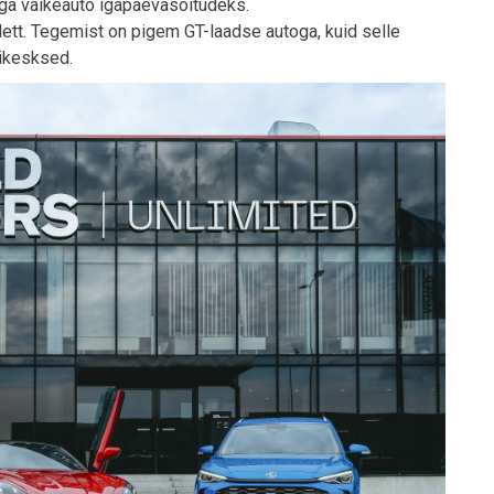
iga väikeauto igapäevasõitudeks.
olett. Tegemist on pigem GT-laadse autoga, kuid selle
nikesksed.