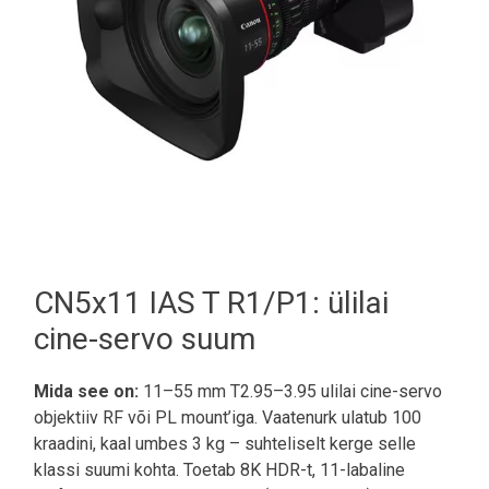
CN5x11 IAS T R1/P1: ülilai
cine-servo suum
Mida see on:
11–55 mm T2.95–3.95 ulilai cine-servo
objektiiv RF või PL mount’iga. Vaatenurk ulatub 100
kraadini, kaal umbes 3 kg – suhteliselt kerge selle
klassi suumi kohta. Toetab 8K HDR-t, 11-labaline