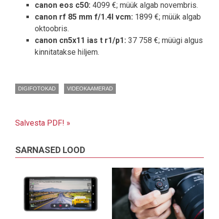
canon eos c50:
4099 €; müük algab novembris.
canon rf 85 mm f/1.4l vcm:
1899 €; müük algab
oktoobris.
canon cn5x11 ias t r1/p1:
37 758 €; müügi algus
kinnitatakse hiljem.
DIGIFOTOKAD
VIDEOKAAMERAD
Salvesta PDF! »
SARNASED LOOD