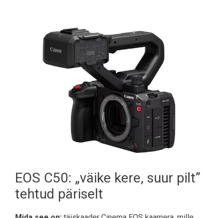
EOS C50: „väike kere, suur pilt”
tehtud päriselt
Mida see on:
täiskaader Cinema EOS kaamera, mille