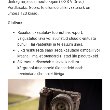
diafragma ja uus mootor-ajam (E-XS V Drive).
Võrdluseks: Gopro, telefonide ülilai vaatenurk on
umbes 120 kraadi.
Olulisus:
Reaalselt kasutatav tööriist live-sport,
valgustatud lava või suunatud stuudio-ürituste
puhul – lai vaatenurk ja telesuum ühes.
3 kg raskusega saab seda kasutada gimbalil või
kraanal ilma, et standard-riistad üle pingutaksid.
8K-toetus tähendab tulevikukindlust –
kõrgresolutsioonseid ülesandeid saab
teenindada ühe objektiiviga.