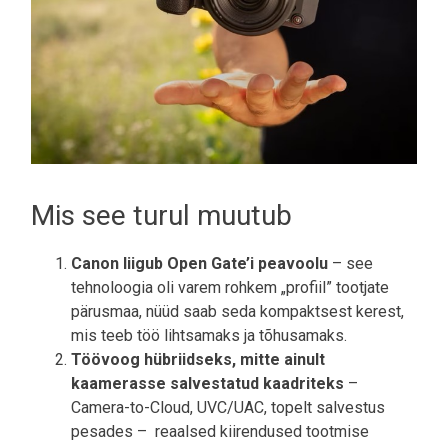
Mis see turul muutub
Canon liigub Open Gate’i peavoolu
– see
tehnoloogia oli varem rohkem „profiil” tootjate
pärusmaa, nüüd saab seda kompaktsest kerest,
mis teeb töö lihtsamaks ja tõhusamaks.
Töövoog hübriidseks, mitte ainult
kaamerasse salvestatud kaadriteks
–
Camera-to-Cloud, UVC/UAC, topelt salvestus
pesades – reaalsed kiirendused tootmise