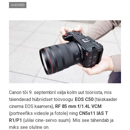
UUDISED
Pilt
Canon tõi 9. septembril välja kolm uut tööriista, mis
täiendavad hübriidset töövoogu:
EOS C50
(täiskaader
cinema EOS kaamera),
RF 85 mm f/1.4L VCM
(portreefiks videole ja fotole) ning
CN5x11 IAS T
R1/P1
(ulilai cine-servo suum). Mis see tähendab ja
miks see oluline on.