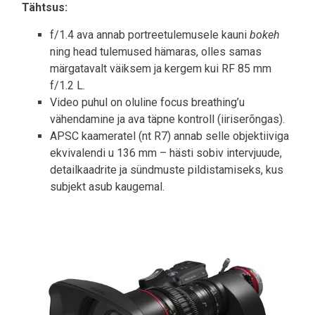
Tähtsus:
f/1.4 ava annab portree­tulemusele kauni
bokeh
ning head tulemused hämaras, olles samas
märgatavalt väiksem ja kergem kui RF 85 mm
f/1.2 L.
Video puhul on oluline focus breathing’u
vähendamine ja ava täpne kontroll (iiriserõngas).
APSC kaameratel (nt R7) annab selle objektiiviga
ekvivalendi u 136 mm – hästi sobiv intervjuude,
detailkaadrite ja sündmuste pildistamiseks, kus
subjekt asub kaugemal.