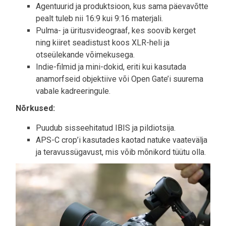
Agentuurid ja produktsioon, kus sama päevavõtte
pealt tuleb nii 16:9 kui 9:16 materjali.
Pulma- ja üritusvideograaf, kes soovib kerget
ning kiiret seadistust koos XLR-heli ja
otseülekande võimekusega.
Indie-filmid ja mini-dokid, eriti kui kasutada
anamorfseid objektiive või Open Gate’i suurema
vabale kadreeringule.
Nõrkused:
Puudub sisseehitatud IBIS ja pildiotsija.
APS-C crop’i kasutades kaotad natuke vaatevälja
ja teravussügavust, mis võib mõnikord tüütu olla.