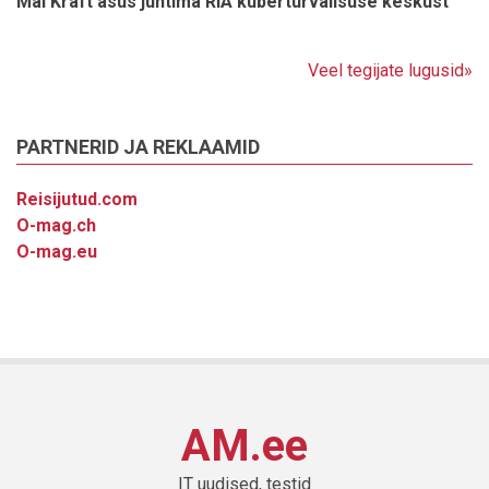
Mai Kraft asus juhtima RIA küberturvalisuse keskust
Veel tegijate lugusid»
PARTNERID JA REKLAAMID
Reisijutud.com
O-mag.ch
O-mag.eu
AM.ee
IT uudised, testid