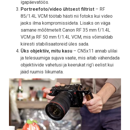
igapäevatöös.
Portreefoto/video ühtsest filtrist
– RF
85/1.4L VCM töötab hästi nii fotoks kui video
jaoks ilma kompromissideta. Lisaks on väga
sarnane mõõtmetelt Canon RF 35 mm f/1.4L
VCM ja RF 50 mm f/1.4L VCM, mis võimaldab
kiiresti stabilisaatoreid üles sada.
Üks objektiiv, mitu kasu
– CN5x11 annab ulilai
ja telesuumiga sujuva vaate, mis aitab vähendada
objektiivide vahetusi ja keerukat rig’i eelist kui
jääd ruumis liikumata.