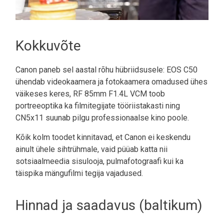
Kokkuvõte
Canon paneb sel aastal rõhu hübriidsusele: EOS C50
ühendab videokaamera ja fotokaamera omadused ühes
väikeses keres, RF 85mm F1.4L VCM toob
portreeoptika ka filmitegijate tööriistakasti ning
CN5x11 suunab pilgu professionaalse kino poole.
Kõik kolm toodet kinnitavad, et Canon ei keskendu
ainult ühele sihtrühmale, vaid püüab katta nii
sotsiaalmeedia sisulooja, pulmafotograafi kui ka
täispika mängufilmi tegija vajadused.
Hinnad ja saadavus (baltikum)