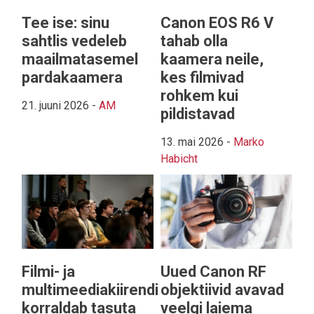
Tee ise: sinu
Canon EOS R6 V
sahtlis vedeleb
tahab olla
maailmatasemel
kaamera neile,
pardakaamera
kes filmivad
rohkem kui
21. juuni 2026
-
AM
pildistavad
13. mai 2026
-
Marko
Habicht
Filmi- ja
Uued Canon RF
multimeediakiirendi
objektiivid avavad
korraldab tasuta
veelgi laiema