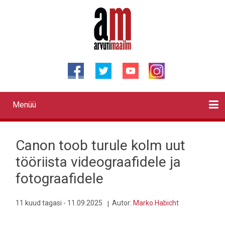
Liigu
edasi
põhisisu
juurde
Menüü
Primary
links
Kontaktid
Reklaam
Videod
Testid
Lahendused
Sõidukid
Arhiiv
English
Otsi
Canon toob turule kolm uut
tööriista videograafidele ja
fotograafidele
11 kuud tagasi - 11.09.2025
Autor:
Marko Habicht