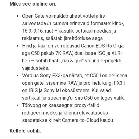
Miks see oluline on:
Open Gate võimaldab ühest võttefailis
salvestada
in camera
erinevaid formaate: kino-,
16:9, 9:16, ruut – kasulik sotsiaalmeedias ja
reklaamis, säästab järeltöötluse aega.
Hind ja kaal on võrreldavad Canon EOS R5 C-ga,
aga C50 pakub 7K RAW, dual-base ISO ja XLR-
heli – sobib hästi „run & gun” või indie-projekti
vajadusteks.
Võrdlus Sony FX3-ga näitab, et C50’l on eelisena
open gate, sisemine RAW ja pro-heli, kuigi FX3’l
on IBIS ja Sony lai ökosüsteem. Kui vajad
vertikaali ja streaming’u, siis C50 on tugev valik.
Töövoog on kaasaegne: proxy-failid
redigeerimiseks ja kliendi ülevaatuseks
saadetakse kiirelt Camera-to-Cloud kaudu.
Kellele sobib: