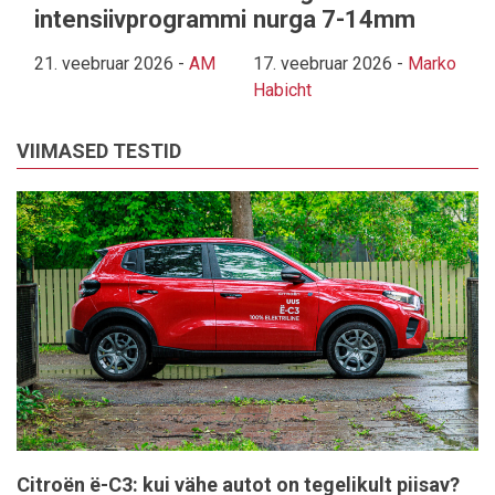
intensiivprogrammi
nurga 7-14mm
21. veebruar 2026
-
AM
17. veebruar 2026
-
Marko
Habicht
VIIMASED TESTID
Citroën ë-C3: kui vähe autot on tegelikult piisav?