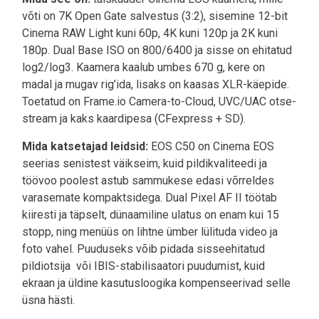
võti on 7K Open Gate salvestus (3:2), sisemine 12-bit
Cinema RAW Light kuni 60p, 4K kuni 120p ja 2K kuni
180p. Dual Base ISO on 800/6400 ja sisse on ehitatud
log2/log3. Kaamera kaalub umbes 670 g, kere on
madal ja mugav rig’ida, lisaks on kaasas XLR-käepide.
Toetatud on Frame.io Camera-to-Cloud, UVC/UAC otse-
stream ja kaks kaardipesa (CFexpress + SD).
Mida katsetajad leidsid:
EOS C50 on Cinema EOS
seerias senistest väikseim, kuid pildikvaliteedi ja
töövoo poolest astub sammukese edasi võrreldes
varasemate kompaktsidega. Dual Pixel AF II töötab
kiiresti ja täpselt, dünaamiline ulatus on enam kui 15
stopp, ning menüüs on lihtne ümber lülituda video ja
foto vahel. Puuduseks võib pidada sisseehitatud
pildiotsija või IBIS-stabilisaatori puudumist, kuid
ekraan ja üldine kasutusloogika kompenseerivad selle
üsna hästi.