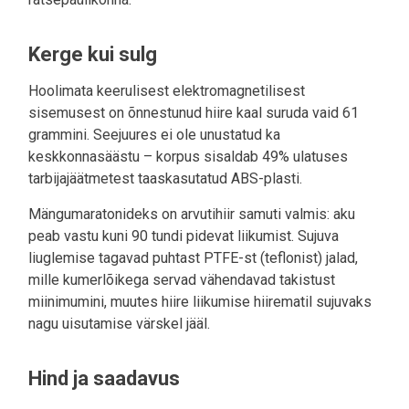
Kerge kui sulg
Hoolimata keerulisest elektromagnetilisest
sisemusest on õnnestunud hiire kaal suruda vaid 61
grammini. Seejuures ei ole unustatud ka
keskkonnasäästu – korpus sisaldab 49% ulatuses
tarbijajäätmetest taaskasutatud ABS-plasti.
Mängumaratonideks on arvutihiir samuti valmis: aku
peab vastu kuni 90 tundi pidevat liikumist. Sujuva
liuglemise tagavad puhtast PTFE-st (teflonist) jalad,
mille kumerlõikega servad vähendavad takistust
miinimumini, muutes hiire liikumise hiirematil sujuvaks
nagu uisutamise värskel jääl.
Hind ja saadavus