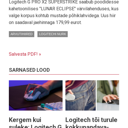
Logitech G PRO X2 SUPERSTRIKE saabub poodidesse
kahetoonilises "LUNAR ECLIPSE" värvilahenduses, kus
valge korpus kohtub mustade põhiklahvidega. Uus hiir
on saadaval jaehinnaga 179,99 eurot.
ARVUTIHIIRED
LOGITECHI NURK
Salvesta PDF! »
SARNASED LOOD
Kergem kui
Logitech tõi turule
suleke: Logitech G
kokkupandava-