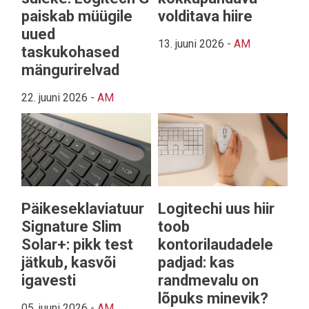
paiskab müügile
volditava hiire
uued
13. juuni 2026
-
AM
taskukohased
mängurirelvad
22. juuni 2026
-
AM
Päikeseklaviatuur
Logitechi uus hiir
Signature Slim
toob
Solar+: pikk test
kontorilaudadele
jätkub, kasvõi
padjad: kas
igavesti
randmevalu on
lõpuks minevik?
05. juuni 2026
-
AM