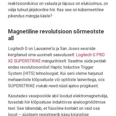
reaktsioonikiirus on valuuta ja täpsus on eluküsimus, on
välja tulnud järjekordne hiir. Kas see on küberneetiline
pikendus mängija käele?
Magnetiline revolutsioon sõrmeotste
all
Logitech G on Lausanne’is ja San Joses eesriide
kergitanud oma uusimalt saavutuselt:
Logitech G PRO
X2 SUPERSTRIKE
mängurihiirelt. Seadme süda peidab
endas revolutsioonilist Haptic Inductive Trigger
System (HITS) tehnoloogiat. Kui seni oleme harjunud
mehaaniliste klõpsatuste või optiliste laineritega, siis
SUPERSTRIKE viskab need nüüd ajaloo prügikasti.
Kasutades vasepoolide abil loodud elektromagnetvälja,
tuvastab hiir klõpsatuse induktiivse analoogmõõtmise
teel. See tähendab, et füüsiline kontakt on vaid osa
loost – süsteem registreerib käsu kirurgilise