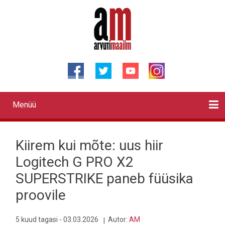
Liigu
edasi
põhisisu
juurde
Menüü
Primary
links
Kontaktid
Reklaam
Videod
Testid
Lahendused
Sõidukid
Arhiiv
English
Otsi
Kiirem kui mõte: uus hiir
Logitech G PRO X2
SUPERSTRIKE paneb füüsika
proovile
5 kuud tagasi - 03.03.2026
Autor:
AM