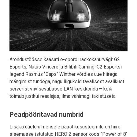
Arendustöösse kaasati e-spordi raskekahurvägi: G2
Esports, Natus Vincere ja Bilibili Gaming. G2 Esportsi
legend Rasmus "Caps" Winther võrdles uue hiirega
mängimist tundega, nagu liiguksid tavalisest avalikust
serverist viivisevabasse LAN-keskkonda – kõik
toimub justkui reaalajas, ilma vähimagi takistuseta.
Peadpööritavad numbrid
Lisaks uuele ulmelisele päästikusüsteemile on hiire
sisemusse istutatud HERO 2 sensor koos "Power of 8"