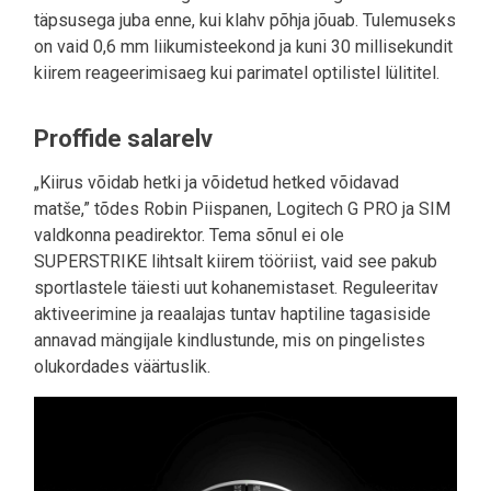
täpsusega juba enne, kui klahv põhja jõuab. Tulemuseks
on vaid 0,6 mm liikumisteekond ja kuni 30 millisekundit
kiirem reageerimisaeg kui parimatel optilistel lülititel.
Proffide salarelv
„Kiirus võidab hetki ja võidetud hetked võidavad
matše,” tõdes Robin Piispanen, Logitech G PRO ja SIM
valdkonna peadirektor. Tema sõnul ei ole
SUPERSTRIKE lihtsalt kiirem tööriist, vaid see pakub
sportlastele täiesti uut kohanemistaset. Reguleeritav
aktiveerimine ja reaalajas tuntav haptiline tagasiside
annavad mängijale kindlustunde, mis on pingelistes
olukordades väärtuslik.