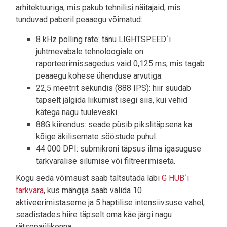
arhitektuuriga, mis pakub tehnilisi näitajaid, mis
tunduvad paberil peaaegu võimatud:
8 kHz polling rate: tänu LIGHTSPEED´i
juhtmevabale tehnoloogiale on
raporteerimissagedus vaid 0,125 ms, mis tagab
peaaegu kohese ühenduse arvutiga.
22,5 meetrit sekundis (888 IPS): hiir suudab
täpselt jälgida liikumist isegi siis, kui vehid
kätega nagu tuuleveski.
88G kiirendus: seade püsib pikslitäpsena ka
kõige äkilisemate sööstude puhul.
44 000 DPI: submikroni täpsus ilma igasuguse
tarkvaralise silumise või filtreerimiseta.
Kogu seda võimsust saab taltsutada läbi
G HUB´i
tarkvara
, kus mängija saab valida 10
aktiveerimistaseme ja 5 haptilise intensiivsuse vahel,
seadistades hiire täpselt oma käe järgi nagu
rätsepaülikonna.