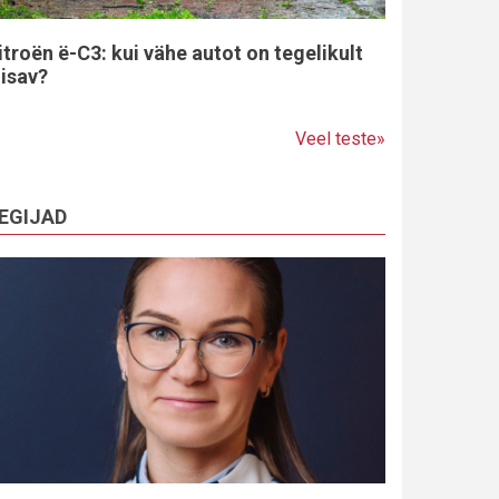
itroën ë-C3: kui vähe autot on tegelikult
iisav?
Veel teste»
EGIJAD