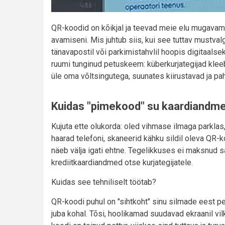
QR-koodid on kõikjal ja teevad meie elu mugavam
avamiseni. Mis juhtub siis, kui see tuttav mustvalge
tänavapostil või parkimistahvlil hoopis digitaals
ruumi tunginud petuskeem: küberkurjategijad kle
üle oma võltsingutega, suunates kiirustavad ja p
Kuidas "pimekood" su kaardiandm
Kujuta ette olukorda: oled vihmase ilmaga parklas, 
haarad telefoni, skaneerid kähku sildil oleva QR
näeb välja igati ehtne. Tegelikkuses ei maksnud s
krediitkaardiandmed otse kurjategijatele.
Kuidas see tehniliselt töötab?
QR-koodi puhul on "sihtkoht" sinu silmade eest pe
juba kohal. Tõsi, hoolikamad suudavad ekraanil vil