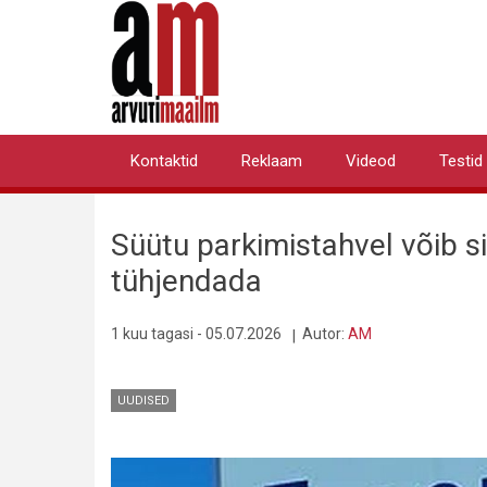
Liigu
edasi
põhisisu
juurde
Kontaktid
Reklaam
Videod
Testid
Primary
links
Süütu parkimistahvel võib 
tühjendada
1 kuu tagasi - 05.07.2026
Autor:
AM
UUDISED
Pilt