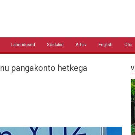
Lahendused
Sõidukid
Arhiiv
English
Otsi
sinu pangakonto hetkega
V