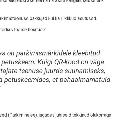
urvalise aadressi asemel hämarasse kangialusesse ehk
rkimisteenuse pakkujad kui ka riiklikud asutused.
eedias tõsise hoiatuse:
as on parkimismärkidele kleebitud
e petuskeem. Kuigi QR-kood on väga
ajate teenuse juurde suunamiseks,
a petuskeemides, et pahaaimamatuid
"
ed (Parkimine.ee), jagades juhiseid tekkinud olukorraga