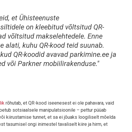
id, et Ühisteenuste
iltidele on kleebitud võltsitud QR-
ad võltsitud makselehtedele. Enne
e alati, kuhu QR-kood teid suunab.
ikud QR-koodid avavad parkimine.ee ja
ed või Parkner mobiilirakenduse."
lik
rõhutab, et QR-kood iseenesest ei ole pahavara, vaid
toetub sotsiaalsele manipulatsioonile – pettur püüab
õi kiirustamise tunnet, et sa ei jõuaks loogiliselt mõelda
t tasumisel ongi inimestel tavaliselt kiire ja hirm, et