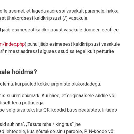
lle asemel, et lugeda aadressi vasakult paremale, hakka
t ühekordsest kaldkriipsust (/) vasakule.
l jääb esimesest kaldkriipsust vasakule domeen eesti.ee.
om/index.php
) puhul jääb esimesest kaldkriipsust vasakule
a" nimest aadressi alguses asud sa tegelikult petturite
male hoidma?
põlema, kui puutud kokku järgmiste olukordadega.
is suurim ohumärk. Kui näed, et originaalsele sildile või
liselt tegu pettusega.
e selgitava tekstita QR-koodid bussipeatustes, liftides
sid auhinna“, „Tasuta raha / kingitus“ jne.
d lehtedele, kus nõutakse sinu paroole, PIN-koode või