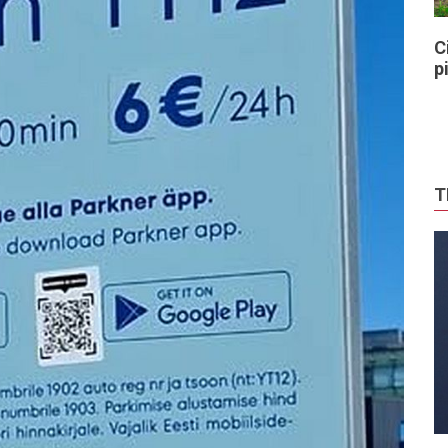
C
p
T