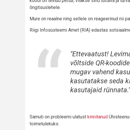
koodi on teinud pettur, viiakse sind tuttava ja t
õngitsuslehele.
Mure on reaalne ning sellele on reageerinud nii pa
Riigi Infosüsteemi Amet (RIA) edastas sotsiaalm
"Ettevaatust! Levim
võltside QR-koodid
mugav vahend kasut
kasutatakse seda k
kasutajaid rünnata.
Samuti on probleemi ulatust
kinnitanud
Ühisteenus
toimetulekuks: