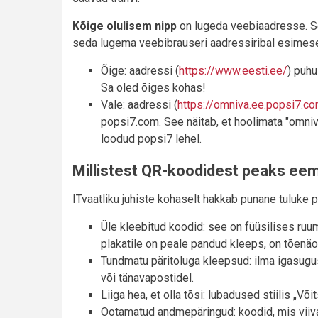
Kõige olulisem nipp
on lugeda veebiaadresse. Se
seda lugema veebibrauseri aadressiribal esimeses
Õige: aadressi (
https://www.eesti.ee/
) puhu
Sa oled õiges kohas!
Vale: aadressi (
https://omniva.ee.popsi7.c
popsi7.com. See näitab, et hoolimata "omniv
loodud popsi7 lehel.
Millistest QR-koodidest peaks ee
ITvaatliku juhiste kohaselt hakkab punane tuluke 
Üle kleebitud koodid: see on füüsilises ruum
plakatile on peale pandud kleeps, on tõenäo
Tundmatu päritoluga kleepsud: ilma igasugus
või tänavapostidel.
Liiga hea, et olla tõsi: lubadused stiilis „Võit
Ootamatud andmepäringud: koodid, mis viiva