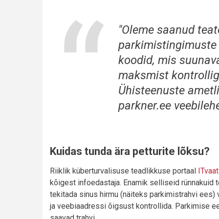
"Oleme saanud teate
parkimistingimuste s
koodid, mis suunav
maksmist kontrollig
Ühisteenuste ametl
parkner.ee veebileh
Kuidas tunda ära petturite lõksu?
Riiklik küberturvalisuse teadlikkuse portaal
ITvaat
kõigest infoedastaja. Enamik selliseid rünnakuid 
tekitada sinus hirmu (näiteks parkimistrahvi ees) v
ja veebiaadressi õigsust kontrollida. Parkimise ees
saavad trahvi.