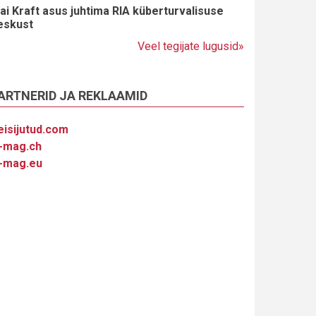
ai Kraft asus juhtima RIA küberturvalisuse
eskust
Veel tegijate lugusid»
ARTNERID JA REKLAAMID
eisijutud.com
-mag.ch
-mag.eu