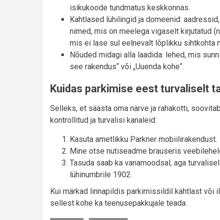
isikukoode tundmatus keskkonnas.
Kahtlased lühilingid ja domeenid: aadressid, 
nimed, mis on meelega vigaselt kirjutatud (nä
mis ei lase sul eelnevalt lõplikku sihtkohta 
Nõuded midagi alla laadida: lehed, mis sunni
see rakendus“ või „Uuenda kohe“.
Kuidas parkimise eest turvaliselt 
Selleks, et säästa oma närve ja rahakotti, soovi
kontrollitud ja turvalisi kanaleid:
Kasuta ametlikku Parkner mobiilirakendust.
Mine otse nutiseadme brauseris veebilehel
Tasuda saab ka vanamoodsal, aga turvalise
lühinumbrile 1902.
Kui märkad linnapildis parkimissildil kahtlast või
sellest kohe ka teenusepakkujale teada.