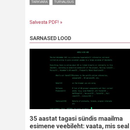
TARKVARA
TURVALISUS
Salvesta PDF! »
SARNASED LOOD
35 aastat tagasi sündis maailma
esimene veebileht: vaata, mis seal