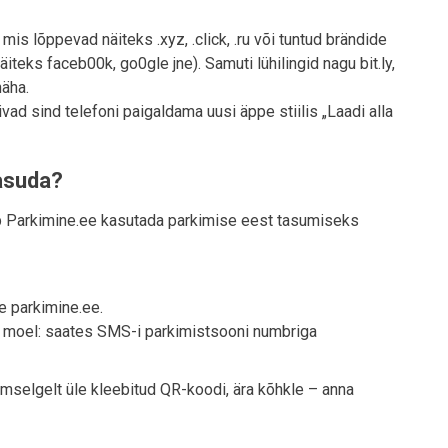
mis lõppevad näiteks .xyz, .click, .ru või tuntud brändide
iteks faceb00k, go0gle jne). Samuti lühilingid nagu bit.ly,
näha.
vad sind telefoni paigaldama uusi äppe stiilis „Laadi alla
tasuda?
tab Parkimine.ee kasutada parkimise eest tasumiseks
e parkimine.ee.
l moel: saates SMS-i parkimistsooni numbriga
 ilmselgelt üle kleebitud QR-koodi, ära kõhkle – anna