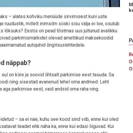
M
k
aks – alates kohviku menüüde sirvimisest kuni uste
 ruudustik, millelt inimsilm siiski sisu välja ei loe, osutub
eks lõksuks? Eestis on pead tõstmas uus jultunud avalikku
ebivad parkimismärkidel olevad ametlikud maksekoodid
P
ahaaimamatud autojuhid õngitsuslehtedele.
R
O
ed näppab?
O
sul on kiire ja soovid lihtsalt parkimise eest tasuda. Sa
-koodi ning sisestad avanenud lehel oma andmed. Leht
a aga parkimise eest, vaid andsid oma raha ning
idetud – sa ei näe, kuhu see kood sind viib, enne kui oled
ksatavat teadet ehk näha ka, enne kui edasi liiguvad. Kui