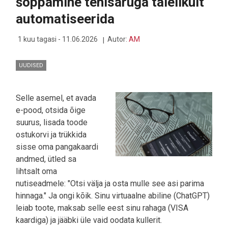
šoppamine tehisaruga täielikult
automatiseerida
1 kuu tagasi - 11.06.2026
Autor:
AM
UUDISED
Selle asemel, et avada
e-pood, otsida õige
suurus, lisada toode
ostukorvi ja trükkida
sisse oma pangakaardi
andmed, ütled sa
lihtsalt oma
nutiseadmele: "Otsi välja ja osta mulle see asi parima
hinnaga." Ja ongi kõik. Sinu virtuaalne abiline (ChatGPT)
leiab toote, maksab selle eest sinu rahaga (VISA
kaardiga) ja jääbki üle vaid oodata kullerit.