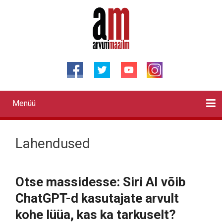
Liigu
edasi
põhisisu
juurde
Menüü
Primary
links
Kontaktid
Reklaam
Videod
Testid
Lahendused
Sõidukid
Arhiiv
English
Otsi
Lahendused
Otse massidesse: Siri AI võib
ChatGPT-d kasutajate arvult
kohe lüüa, kas ka tarkuselt?