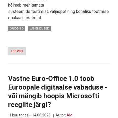
hõlmab mehitamata
süsteemide testimist, väljaõpet ning kohaliku tootmise
osakaalu tõstmist.
DROONID
LAHENDUSED
LOE VEEL
-
EESTI
JA
HOLLANDI
DROONIFIRMAD
LÖÖVAD
Vastne Euro-Office 1.0 toob
KÄED
KOOSTÖÖKS
Euroopale digitaalse vabaduse -
EESTIS
või mängib hoopis Microsofti
reeglite järgi?
1 kuu tagasi - 14.06.2026
Autor:
AM