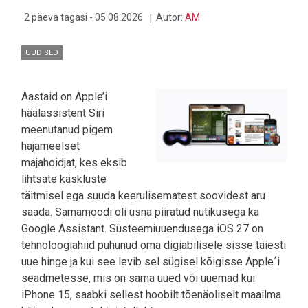
2 päeva tagasi - 05.08.2026
Autor:
AM
UUDISED
Aastaid on Apple’i
häälassistent Siri
meenutanud pigem
hajameelset
majahoidjat, kes eksib
lihtsate käskluste
täitmisel ega suuda keerulisematest soovidest aru
saada. Samamoodi oli üsna piiratud nutikusega ka
Google Assistant. Süsteemiuuendusega iOS 27 on
tehnoloogiahiid puhunud oma digiabilisele sisse täiesti
uue hinge ja kui see levib sel sügisel kõigisse Apple´i
seadmetesse, mis on sama uued või uuemad kui
iPhone 15, saabki sellest hoobilt tõenäoliselt maailma