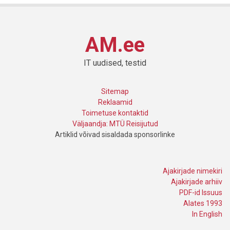
AM.ee
IT uudised, testid
Sitemap
Reklaamid
Toimetuse kontaktid
Väljaandja: MTÜ Reisijutud
Artiklid võivad sisaldada sponsorlinke
Ajakirjade nimekiri
Ajakirjade arhiiv
PDF-id Issuus
Alates 1993
In English