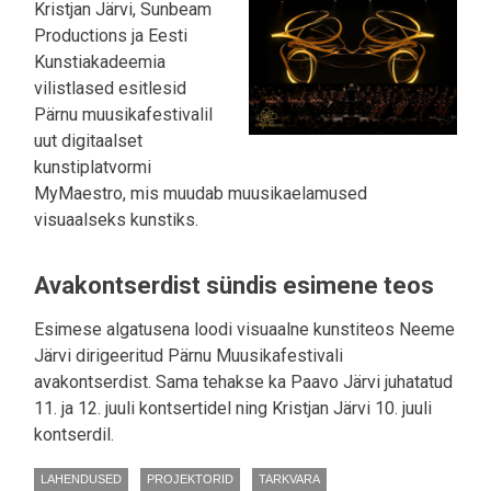
Kristjan Järvi, Sunbeam
Productions ja Eesti
Kunstiakadeemia
vilistlased esitlesid
Pärnu muusikafestivalil
uut digitaalset
kunstiplatvormi
MyMaestro, mis muudab muusikaelamused
visuaalseks kunstiks.
Avakontserdist sündis esimene teos
Esimese algatusena loodi visuaalne kunstiteos Neeme
Järvi dirigeeritud Pärnu Muusikafestivali
avakontserdist. Sama tehakse ka Paavo Järvi juhatatud
11. ja 12. juuli kontsertidel ning Kristjan Järvi 10. juuli
kontserdil.
LAHENDUSED
PROJEKTORID
TARKVARA