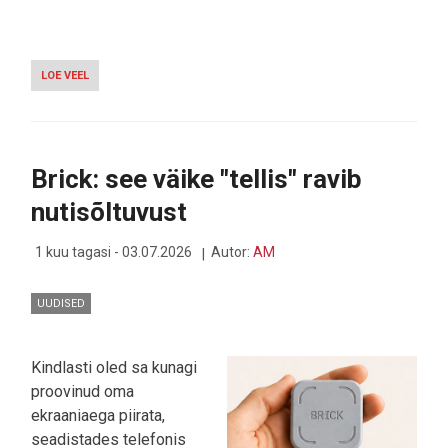
LOE VEEL
-
EESTI
VISUAALSE
KUNSTI
PLATVORM
MYMAESTRO
Brick: see väike "tellis" ravib
ASTUS
NEEME
nutisõltuvust
JÄRVIGA
LAVALE
1 kuu tagasi - 03.07.2026
Autor:
AM
UUDISED
Kindlasti oled sa kunagi
proovinud oma
ekraaniaega piirata,
seadistades telefonis