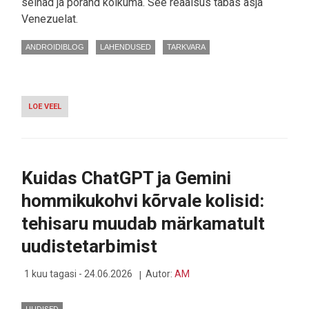
seinad ja põrand kõikuma. See reaalsus tabas äsja
Venezuelat.
ANDROIDIBLOG
LAHENDUSED
TARKVARA
LOE VEEL
-
KUIDAS
ANDROID
PÄÄSTIS
VENEZUELAS
ELUSID
Kuidas ChatGPT ja Gemini
ENNE,
KUI
hommikukohvi kõrvale kolisid:
MAA
VÄRISEMA
tehisaru muudab märkamatult
HAKKAS
uudistetarbimist
1 kuu tagasi - 24.06.2026
Autor:
AM