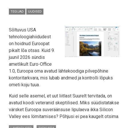
TEGIJAD
UUDISED
Sõltuvus USA
tehnoloogiahiidudest
on hoidnud Euroopat
pikalt lõa otsas. Kuid 9.
juunil 2026 sündis
ametlikult Euro-Office
1.0, Euroopa oma avatud lähtekoodiga pilvepõhine
kontoritarkvara, mis lubab andmed ja kontrolli lõpuks
ometi koju tuua.
Kuid selle asemel, et uut liitlast Suurelt tervitada, on
avatud koodi veteranid skeptilised. Miks süüdistatakse
värsket Euroopa suveräänsuse lipulaeva ikka Silicon
Valley ees lömitamises? Põhjusi ei pea kaugelt otsima.
LAHENDUSED
TARKVARA