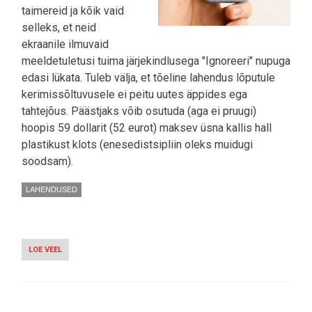
taimereid ja kõik vaid
selleks, et neid
ekraanile ilmuvaid
meeldetuletusi tuima järjekindlusega "Ignoreeri" nupuga
edasi lükata. Tuleb välja, et tõeline lahendus lõputule
kerimissõltuvusele ei peitu uutes äppides ega
tahtejõus. Päästjaks võib osutuda (aga ei pruugi)
hoopis 59 dollarit (52 eurot) maksev üsna kallis hall
plastikust klots (enesedistsipliin oleks muidugi
soodsam).
LAHENDUSED
LOE VEEL
-
BRICK:
SEE
VÄIKE
"TELLIS"
RAVIB