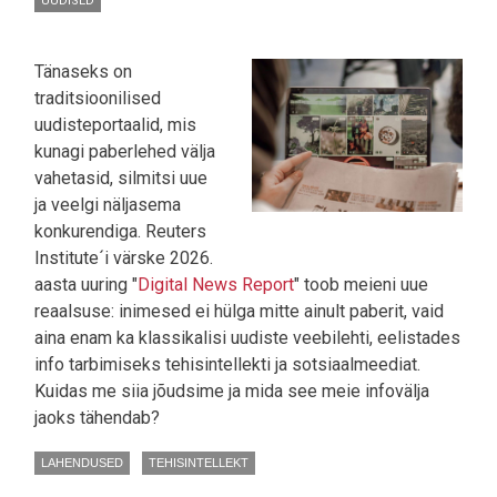
UUDISED
Tänaseks on
traditsioonilised
uudisteportaalid, mis
kunagi paberlehed välja
vahetasid, silmitsi uue
ja veelgi näljasema
konkurendiga. Reuters
Institute´i värske 2026.
aasta uuring "
Digital News Report
" toob meieni uue
reaalsuse: inimesed ei hülga mitte ainult paberit, vaid
aina enam ka klassikalisi uudiste veebilehti, eelistades
info tarbimiseks tehisintellekti ja sotsiaalmeediat.
Kuidas me siia jõudsime ja mida see meie infovälja
jaoks tähendab?
LAHENDUSED
TEHISINTELLEKT