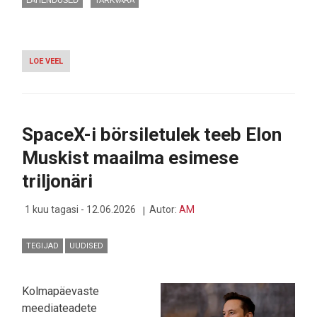
LOE VEEL
-
VASTNE
EURO-
OFFICE
1.0
TOOB
SpaceX-i börsiletulek teeb Elon
EUROOPALE
DIGITAALSE
Muskist maailma esimese
VABADUSE
-
triljonäri
VÕI
MÄNGIB
HOOPIS
1 kuu tagasi - 12.06.2026
Autor:
AM
MICROSOFTI
REEGLITE
JÄRGI?
TEGIJAD
UUDISED
Kolmapäevaste
meediateadete