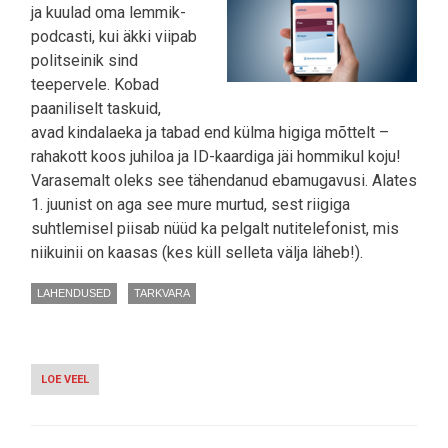
ja kuulad oma lemmik-
podcasti, kui äkki viipab
politseinik sind
teepervele. Kobad
paaniliselt taskuid,
avad kindalaeka ja tabad end külma higiga mõttelt –
rahakott koos juhiloa ja ID-kaardiga jäi hommikul koju!
Varasemalt oleks see tähendanud ebamugavusi. Alates
1. juunist on aga see mure murtud, sest riigiga
suhtlemisel piisab nüüd ka pelgalt nutitelefonist, mis
niikuinii on kaasas (kes küll selleta välja läheb!).
LAHENDUSED
TARKVARA
LOE VEEL
-
EESTI
ÄPIST
SAAB
NÜÜD