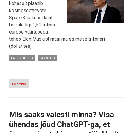
kohaselt plaanib
kosmoseettevõte
SpaceX tulla sel kuul
börsile ligi 1,51 triljoni
eurose väärtusega,
tehes Elon Muskist maailma esimese triljonäri
(dollarites).
LAHENDUSED
ROBOTID
LOE VEEL
-
SPACEX-
I
BÖRSILETULEK
TEEB
ELON
Mis saaks valesti minna? Visa
MUSKIST
MAAILMA
ühendas jõud ChatGPT-ga, et
ESIMESE
TRILJONÄRI