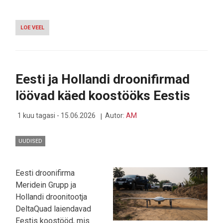
LOE VEEL
-
KUIDAS
CHATGPT
JA
GEMINI
HOMMIKUKOHVI
Eesti ja Hollandi droonifirmad
KÕRVALE
KOLISID:
löövad käed koostööks Eestis
TEHISARU
MUUDAB
MÄRKAMATULT
1 kuu tagasi - 15.06.2026
Autor:
AM
UUDISTETARBIMIST
UUDISED
Eesti droonifirma
Meridein Grupp ja
Hollandi droonitootja
DeltaQuad laiendavad
Eestis koostööd, mis