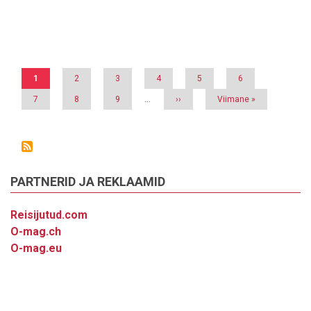
POLITSEILE
ISIKUTUVASTAMISEKS
Pagination
DOKUMENTI
NÄIDATA
Eesolev
1
Page
2
Page
3
Page
4
Page
5
Page
6
leht
Page
7
Page
8
Page
9
…
Järgmine
››
Viimane
Viimane »
leht
leht
PARTNERID JA REKLAAMID
Reisijutud.com
O-mag.ch
O-mag.eu