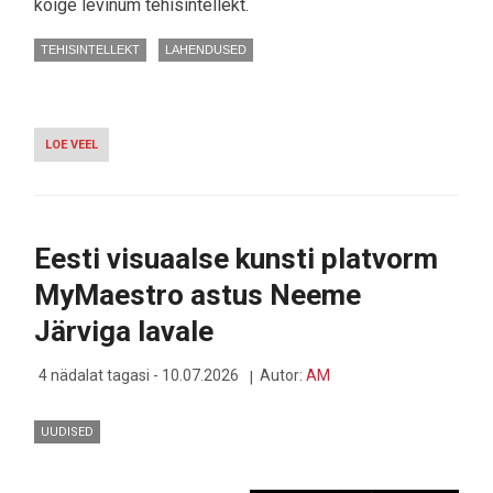
kõige levinum tehisintellekt.
TEHISINTELLEKT
LAHENDUSED
LOE VEEL
-
OTSE
MASSIDESSE:
SIRI
AI
VÕIB
Eesti visuaalse kunsti platvorm
CHATGPT-
D
MyMaestro astus Neeme
KASUTAJATE
ARVULT
Järviga lavale
KOHE
LÜÜA,
KAS
4 nädalat tagasi - 10.07.2026
Autor:
AM
KA
TARKUSELT?
UUDISED