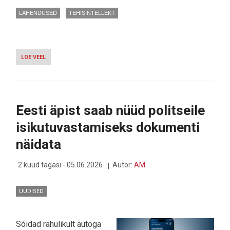
LAHENDUSED
TEHISINTELLEKT
LOE VEEL
-
MIS
SAAKS
VALESTI
MINNA?
VISA
Eesti äpist saab nüüd politseile
ÜHENDAS
JÕUD
isikutuvastamiseks dokumenti
CHATGPT-
GA,
näidata
ET
ŠOPPAMINE
TEHISARUGA
2 kuud tagasi - 05.06.2026
Autor:
AM
TÄIELIKULT
AUTOMATISEERIDA
UUDISED
Sõidad rahulikult autoga