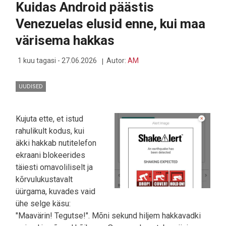
Kuidas Android päästis
NUTISÕLTUVUST
Venezuelas elusid enne, kui maa
värisema hakkas
1 kuu tagasi - 27.06.2026
Autor:
AM
UUDISED
Kujuta ette, et istud
rahulikult kodus, kui
äkki hakkab nutitelefon
ekraani blokeerides
täiesti omavoliliselt ja
kõrvulukustavalt
üürgama, kuvades vaid
ühe selge käsu:
"Maavärin! Tegutse!". Mõni sekund hiljem hakkavadki