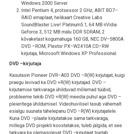
Windows 2000 Server.
Intel Pentium 4, protsessor 2 GHz, ABIT BD7–
RAID emaplaat, helikaart Creative Labs
SoundBlaster Live! Platinum5.1, 64 MB nVidia
Geforce 3, 512 MB mälu DDR SDRAM, 2
kõvaketast kogumahuga 160 GB, NEC DV–5800A
DVD –ROM, Plextor PX–W2410A CD–RW
kirjutaja, Microsoft Windows XP Professional.
DVD –kirjutaja
Kasutasin Pioneer DVR–A03 DVD –R(W) kirjutajat, kuigi
praegu levivad ka DVD +R(W) kirjutajad. DVD –
kirjutamise tarkvaraga ühilduvad mõlemad tüübid,
probleeme tekib DVD +R(W) meedia puhul aga DVD –
pleieritega ühildumisel. Videohuvilisel tasub vähemalt
esialgu suunata tähelepanu DVD –R(W) kirjutajatele.
Kuna DVD –plaate kirjutatakse sama tarkvaraga,
millega DVD projekti koostatakse, tuleb jälgida, et see
tarkvara ka olemasolevat DVD –kirjutajat toetab.