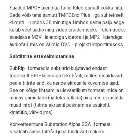
Saadud MPG–laiendiga failid tuleb esmalt kokku liita.
Seda võib teha samuti TMPGEnc Plus–iga suhteliselt
kiiresti — umbes 30 minutiga. Umbes sama palju aega
kulub veel audio ning video eraldamiseks. Tulemuseks
saadakse M2V–laiendiga videofail ja MP2–laiendiga
audiofail, mis on valmis DVD –projekti importimiseks.
Subtiitrite ettevalmistamine
SubRip–formaadis subtiitrid kujutavad endast
tegelikult SRT–laiendiga tekstifaili, milles sisalduvad
peale tiitrite endi ka nende ekraanile kuvamise ajad.
See on kõige lihtsam ja ülevaatlikum formaat, mida on
mugav parandada (näiteks tõlkida) ning mis ei sisalda
muud infot (tiitrite ekraanil paiknemise asukoht,
kirjatüüp, värvid jms).
Konverteerituna Substation Alpha SSA–formaati
sisaldab sama tiitrifail juba tunduvalt rohkem