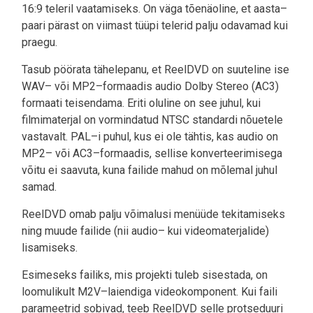
16:9 teleril vaatamiseks. On väga tõenäoline, et aasta–
paari pärast on viimast tüüpi telerid palju odavamad kui
praegu.
Tasub pöörata tähelepanu, et ReelDVD on suuteline ise
WAV– või MP2–formaadis audio Dolby Stereo (AC3)
formaati teisendama. Eriti oluline on see juhul, kui
filmimaterjal on vormindatud NTSC standardi nõuetele
vastavalt. PAL–i puhul, kus ei ole tähtis, kas audio on
MP2– või AC3–formaadis, sellise konverteerimisega
võitu ei saavuta, kuna failide mahud on mõlemal juhul
samad.
ReelDVD omab palju võimalusi menüüde tekitamiseks
ning muude failide (nii audio– kui videomaterjalide)
lisamiseks.
Esimeseks failiks, mis projekti tuleb sisestada, on
loomulikult M2V–laiendiga videokomponent. Kui faili
parameetrid sobivad, teeb ReelDVD selle protseduuri