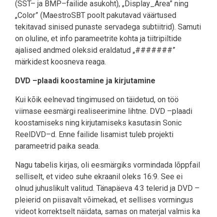
(SST– ja BMP–failide asukoht), „Display_Area” ning
„Color” (MaestroSBT poolt pakutavad väärtused
tekitavad sinised punaste servadega subtiitrid). Samuti
on oluline, et info parameetrite kohta ja tiitripiltide
ajalised andmed oleksid eraldatud „#######”
märkidest koosneva reaga.
DVD –plaadi koostamine ja kirjutamine
Kui kõik eelnevad tingimused on täidetud, on töö
viimase eesmärgi realiseerimine lihtne. DVD –plaadi
koostamiseks ning kirjutamiseks kasutasin Sonic
ReelDVD–d. Enne failide lisamist tuleb projekti
parameetrid paika seada.
Nagu tabelis kirjas, oli eesmärgiks vormindada lõppfail
selliselt, et video suhe ekraanil oleks 16:9. See ei
olnud juhuslikult valitud. Tänapäeva 4:3 telerid ja DVD –
pleierid on piisavalt võimekad, et sellises vormingus
videot korrektselt näidata, samas on materjal valmis ka