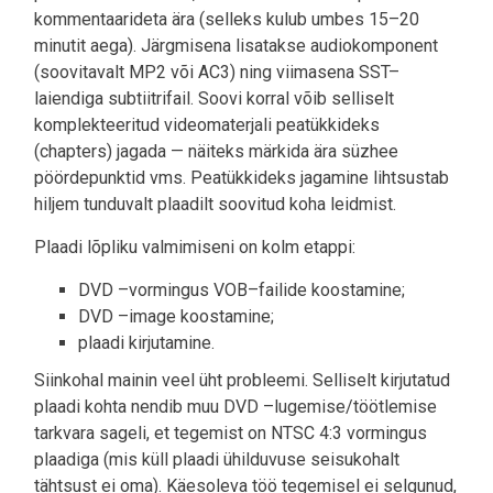
kommentaarideta ära (selleks kulub umbes 15–20
minutit aega). Järgmisena lisatakse audiokomponent
(soovitavalt MP2 või AC3) ning viimasena SST–
laiendiga subtiitrifail. Soovi korral võib selliselt
komplekteeritud videomaterjali peatükkideks
(chapters) jagada — näiteks märkida ära süzhee
pöördepunktid vms. Peatükkideks jagamine lihtsustab
hiljem tunduvalt plaadilt soovitud koha leidmist.
Plaadi lõpliku valmimiseni on kolm etappi:
DVD –vormingus VOB–failide koostamine;
DVD –image koostamine;
plaadi kirjutamine.
Siinkohal mainin veel üht probleemi. Selliselt kirjutatud
plaadi kohta nendib muu DVD –lugemise/töötlemise
tarkvara sageli, et tegemist on NTSC 4:3 vormingus
plaadiga (mis küll plaadi ühilduvuse seisukohalt
tähtsust ei oma). Käesoleva töö tegemisel ei selgunud,