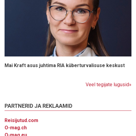
Mai Kraft asus juhtima RIA küberturvalisuse keskust
Veel tegijate lugusid»
PARTNERID JA REKLAAMID
Reisijutud.com
O-mag.ch
O-mag.eu