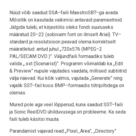
Nüüd võib saadud SSA–faili MaestroSBT–ga avada.
Mõistlik on kasutada vaikimisi antavaid parameetreid.
Jälgida tuleb, et kirjastiilis oleks fondi suuruseks
määratud 20–22 (sobivaim font on ilmselt Arial). TV–
standard ja resolutsioon peavad olema korrektselt
määratletud: antud juhul „720x576 (MPEG–2
PAL/SECAM DVD )”. Väljundfaili formaadiks tuleb
valida „.sst (Scenarist)”. Programm võimaldab ka „Edit
& Preview” nupule vajutades vaadata, millised subtiitrid
välja näevad. Kui kõik valmis, vajutada „Generate” ning
vajalik SST–fail koos BMP–formaadis tiitripiltidega on
olemas.
Mured pole aga veel lõppenud, kuna saadud SST–faili
ja Sonic ReelDVD ühilduvusega on probleeme. Ka seda
faili tuleb käsitsi muuta.
Parandamist vajavad read „Pixel_Area”, „Directory”