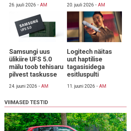
26. juuli 2026
-
AM
20. juuli 2026
-
AM
Samsungi uus
Logitech näitas
ülikiire UFS 5.0
uut haptilise
mälu toob tehisaru
tagasisidega
pilvest taskusse
esitluspulti
24. juuni 2026
-
AM
11. juuni 2026
-
AM
VIIMASED TESTID