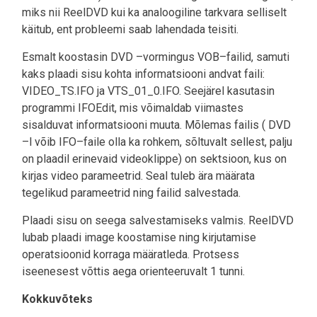
miks nii ReelDVD kui ka analoogiline tarkvara selliselt
käitub, ent probleemi saab lahendada teisiti.
Esmalt koostasin DVD –vormingus VOB–failid, samuti
kaks plaadi sisu kohta informatsiooni andvat faili:
VIDEO_TS.IFO ja VTS_01_0.IFO. Seejärel kasutasin
programmi IFOEdit, mis võimaldab viimastes
sisalduvat informatsiooni muuta. Mõlemas failis ( DVD
–l võib IFO–faile olla ka rohkem, sõltuvalt sellest, palju
on plaadil erinevaid videoklippe) on sektsioon, kus on
kirjas video parameetrid. Seal tuleb ära määrata
tegelikud parameetrid ning failid salvestada.
Plaadi sisu on seega salvestamiseks valmis. ReelDVD
lubab plaadi image koostamise ning kirjutamise
operatsioonid korraga määratleda. Protsess
iseenesest võttis aega orienteeruvalt 1 tunni.
Kokkuvõteks