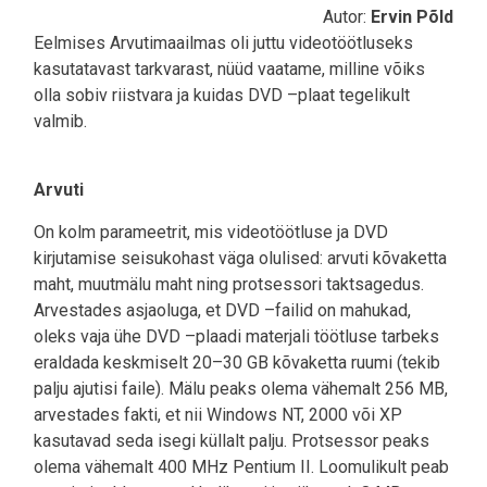
Autor:
Ervin Põld
Eelmises Arvutimaailmas oli juttu videotöötluseks
kasutatavast tarkvarast, nüüd vaatame, milline võiks
olla sobiv riistvara ja kuidas DVD –plaat tegelikult
valmib.
Arvuti
On kolm parameetrit, mis videotöötluse ja DVD
kirjutamise seisukohast väga olulised: arvuti kõvaketta
maht, muutmälu maht ning protsessori taktsagedus.
Arvestades asjaoluga, et DVD –failid on mahukad,
oleks vaja ühe DVD –plaadi materjali töötluse tarbeks
eraldada keskmiselt 20–30 GB kõvaketta ruumi (tekib
palju ajutisi faile). Mälu peaks olema vähemalt 256 MB,
arvestades fakti, et nii Windows NT, 2000 või XP
kasutavad seda isegi küllalt palju. Protsessor peaks
olema vähemalt 400 MHz Pentium II. Loomulikult peab