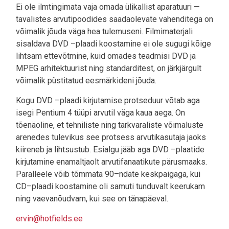
Ei ole ilmtingimata vaja omada ülikallist aparatuuri —
tavalistes arvutipoodides saadaolevate vahenditega on
võimalik jõuda väga hea tulemuseni. Filmimaterjali
sisaldava DVD –plaadi koostamine ei ole sugugi kõige
lihtsam ettevõtmine, kuid omades teadmisi DVD ja
MPEG arhitektuurist ning standarditest, on järkjärgult
võimalik püstitatud eesmärkideni jõuda.
Kogu DVD –plaadi kirjutamise protseduur võtab aga
isegi Pentium 4 tüüpi arvutil väga kaua aega. On
tõenäoline, et tehniliste ning tarkvaraliste võimaluste
arenedes tulevikus see protsess arvutikasutaja jaoks
kiireneb ja lihtsustub. Esialgu jääb aga DVD –plaatide
kirjutamine enamaltjaolt arvutifanaatikute pärusmaaks.
Paralleele võib tõmmata 90–ndate keskpaigaga, kui
CD–plaadi koostamine oli samuti tunduvalt keerukam
ning vaevanõudvam, kui see on tänapäeval.
ervin@hotfields.ee