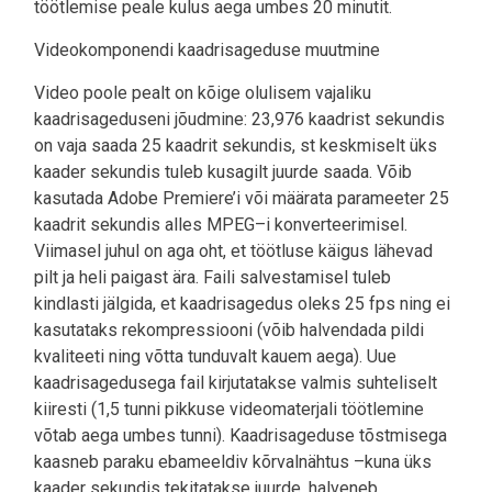
töötlemise peale kulus aega umbes 20 minutit.
Videokomponendi kaadrisageduse muutmine
Video poole pealt on kõige olulisem vajaliku
kaadrisageduseni jõudmine: 23,976 kaadrist sekundis
on vaja saada 25 kaadrit sekundis, st keskmiselt üks
kaader sekundis tuleb kusagilt juurde saada. Võib
kasutada Adobe Premiere’i või määrata parameeter 25
kaadrit sekundis alles MPEG–i konverteerimisel.
Viimasel juhul on aga oht, et töötluse käigus lähevad
pilt ja heli paigast ära. Faili salvestamisel tuleb
kindlasti jälgida, et kaadrisagedus oleks 25 fps ning ei
kasutataks rekompressiooni (võib halvendada pildi
kvaliteeti ning võtta tunduvalt kauem aega). Uue
kaadrisagedusega fail kirjutatakse valmis suhteliselt
kiiresti (1,5 tunni pikkuse videomaterjali töötlemine
võtab aega umbes tunni). Kaadrisageduse tõstmisega
kaasneb paraku ebameeldiv kõrvalnähtus –kuna üks
kaader sekundis tekitatakse juurde, halveneb