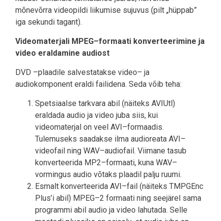
mõnevõrra videopildi liikumise sujuvus (pilt „hüppab”
iga sekundi tagant).
Videomaterjali MPEG–formaati konverteerimine ja
video eraldamine audiost
DVD –plaadile salvestatakse video– ja
audiokomponent eraldi failidena. Seda võib teha:
Spetsiaalse tarkvara abil (näiteks AVIUtl)
eraldada audio ja video juba siis, kui
videomaterjal on veel AVI–formaadis.
Tulemuseks saadakse ilma audioreata AVI–
videofail ning WAV–audiofail. Viimane tasub
konverteerida MP2–formaati, kuna WAV–
vormingus audio võtaks plaadil palju ruumi.
Esmalt konverteerida AVI–fail (näiteks TMPGEnc
Plus’i abil) MPEG–2 formaati ning seejärel sama
programmi abil audio ja video lahutada. Selle