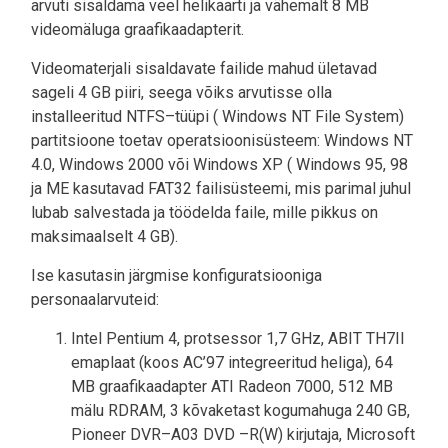
arvuti sisaldama veel helikaarti ja vähemalt 8 MB
videomäluga graafikaadapterit.
Videomaterjali sisaldavate failide mahud ületavad
sageli 4 GB piiri, seega võiks arvutisse olla
installeeritud NTFS–tüüpi ( Windows NT File System)
partitsioone toetav operatsioonisüsteem: Windows NT
4.0, Windows 2000 või Windows XP ( Windows 95, 98
ja ME kasutavad FAT32 failisüsteemi, mis parimal juhul
lubab salvestada ja töödelda faile, mille pikkus on
maksimaalselt 4 GB).
Ise kasutasin järgmise konfiguratsiooniga
personaalarvuteid:
Intel Pentium 4, protsessor 1,7 GHz, ABIT TH7II
emaplaat (koos AC’97 integreeritud heliga), 64
MB graafikaadapter ATI Radeon 7000, 512 MB
mälu RDRAM, 3 kõvaketast kogumahuga 240 GB,
Pioneer DVR–A03 DVD –R(W) kirjutaja, Microsoft