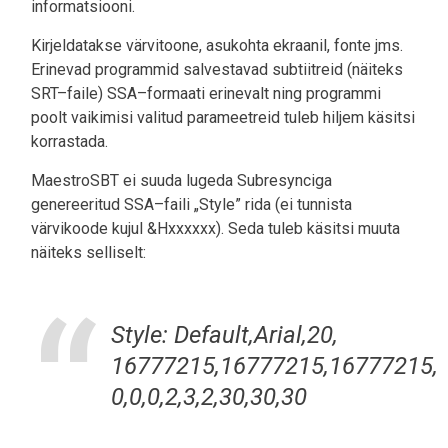
informatsiooni.
Kirjeldatakse värvitoone, asukohta ekraanil, fonte jms.
Erinevad programmid salvestavad subtiitreid (näiteks
SRT–faile) SSA–formaati erinevalt ning programmi
poolt vaikimisi valitud parameetreid tuleb hiljem käsitsi
korrastada.
MaestroSBT ei suuda lugeda Subresynciga
genereeritud SSA–faili „Style” rida (ei tunnista
värvikoode kujul &Hxxxxxx). Seda tuleb käsitsi muuta
näiteks selliselt:
Style: Default,Arial,20,
16777215,16777215,16777215,
0,0,0,2,3,2,30,30,30