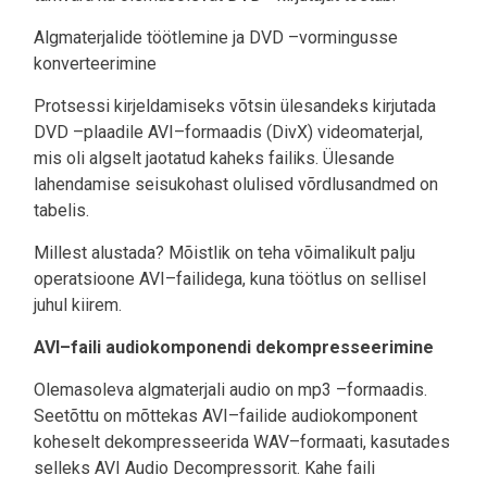
Algmaterjalide töötlemine ja DVD –vormingusse
konverteerimine
Protsessi kirjeldamiseks võtsin ülesandeks kirjutada
DVD –plaadile AVI–formaadis (DivX) videomaterjal,
mis oli algselt jaotatud kaheks failiks. Ülesande
lahendamise seisukohast olulised võrdlusandmed on
tabelis.
Millest alustada? Mõistlik on teha võimalikult palju
operatsioone AVI–failidega, kuna töötlus on sellisel
juhul kiirem.
AVI–faili audiokomponendi dekompresseerimine
Olemasoleva algmaterjali audio on mp3 –formaadis.
Seetõttu on mõttekas AVI–failide audiokomponent
koheselt dekompresseerida WAV–formaati, kasutades
selleks AVI Audio Decompressorit. Kahe faili