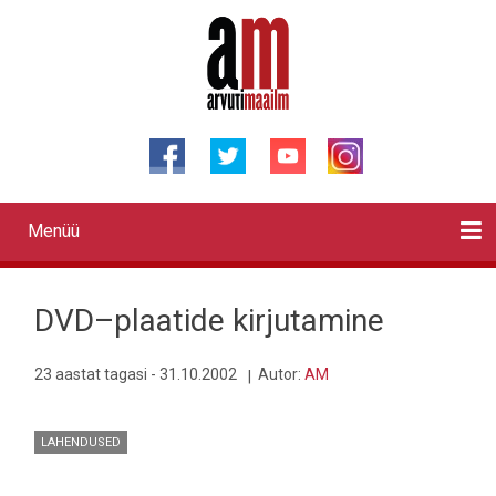
Liigu
edasi
põhisisu
juurde
Menüü
Primary
links
Kontaktid
Reklaam
Videod
Testid
Lahendused
Sõidukid
Arhiiv
English
Otsi
DVD–plaatide kirjutamine
23 aastat tagasi - 31.10.2002
Autor:
AM
LAHENDUSED