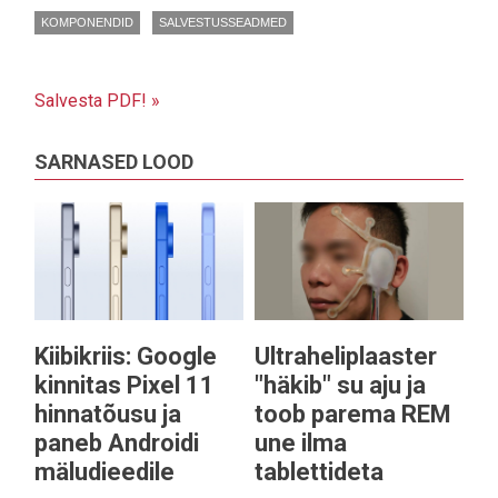
KOMPONENDID
SALVESTUSSEADMED
Salvesta PDF! »
SARNASED LOOD
Kiibikriis: Google
Ultraheliplaaster
kinnitas Pixel 11
"häkib" su aju ja
hinnatõusu ja
toob parema REM
paneb Androidi
une ilma
mäludieedile
tablettideta