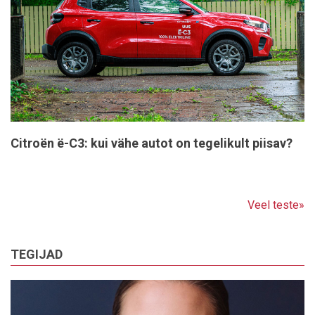
Citroën ë-C3: kui vähe autot on tegelikult piisav?
Veel teste»
TEGIJAD