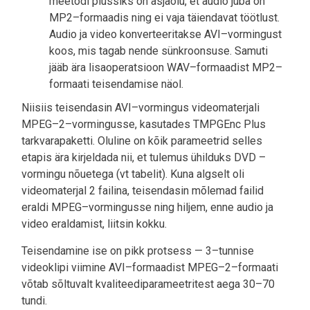
meetodi plussiks on asjaolu, et audio juba on
MP2–formaadis ning ei vaja täiendavat töötlust.
Audio ja video konverteeritakse AVI–vormingust
koos, mis tagab nende sünkroonsuse. Samuti
jääb ära lisaoperatsioon WAV–formaadist MP2–
formaati teisendamise näol.
Niisiis teisendasin AVI–vormingus videomaterjali
MPEG–2–vormingusse, kasutades TMPGEnc Plus
tarkvarapaketti. Oluline on kõik parameetrid selles
etapis ära kirjeldada nii, et tulemus ühilduks DVD –
vormingu nõuetega (vt tabelit). Kuna algselt oli
videomaterjal 2 failina, teisendasin mõlemad failid
eraldi MPEG–vormingusse ning hiljem, enne audio ja
video eraldamist, liitsin kokku.
Teisendamine ise on pikk protsess — 3–tunnise
videoklipi viimine AVI–formaadist MPEG–2–formaati
võtab sõltuvalt kvaliteediparameetritest aega 30–70
tundi.