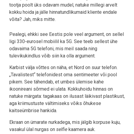
tootja poolt üks odavam mudel, natuke millegi arvelt
kokku hoida ja jälle hinnatundlikumaid kliente endale
võita? Jah, miks mitte.
Pealegi, ehkki see Eestis pole veel argument, on sellel
ligi 330-eurosel mobiilil ka 5G. See teeb sellest ühe
odavaima 5G telefoni, mis meil saada ning
tulevikukindlus võib siin ka olla argument.
Karbist välja võttes on näha, et Nord on suur telefon.
„Tavalistest“ telefonidest oma sentimeeter või pool
pikem. See tähendab, et umbes ülemise kahe
ikoonireani sõrmed ei ulata. Kokkuhoidu hinnas on
natuke märgata: tagakaas on ilusast läikivast plastikust,
aga kriimustuste vältimiseks võiks õhukese
kaitseümbrise hankida.
Ekraan on ümarate nurkadega, mis jälgib korpuse kuju,
vasakul ülal nurgas on
selfie
kaamera auk.