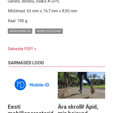
Galileo, Beidou, lisaks A-GPS
Mõõtmed: 63 mm x 74,7 mm x 8,95 mm
Kaal: 190 g
ANDROIDIBLOG
MOBIILTELEFONID
Salvesta PDF! »
SARNASED LOOD
Eesti
Ära skrolli! Äpid,