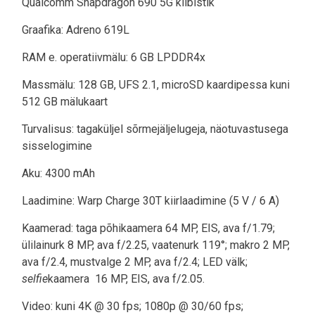
Qualcomm Snapdragon 690 5G kiibistik
Graafika: Adreno 619L
RAM e. operatiivmälu: 6 GB LPDDR4x
Massmälu: 128 GB, UFS 2.1, microSD kaardipessa kuni
512 GB mälukaart
Turvalisus: tagaküljel sõrmejäljelugeja, näotuvastusega
sisselogimine
Aku: 4300 mAh
Laadimine: Warp Charge 30T kiirlaadimine (5 V / 6 A)
Kaamerad: taga põhikaamera 64 MP, EIS, ava f/1.79;
ülilainurk 8 MP, ava f/2.25, vaatenurk 119°; makro 2 MP,
ava f/2.4, mustvalge 2 MP, ava f/2.4; LED välk;
selfie
kaamera 16 MP, EIS, ava f/2.05.
Video: kuni 4K @ 30 fps; 1080p @ 30/60 fps;