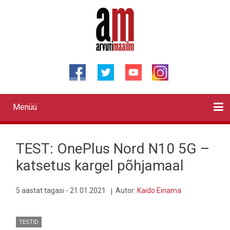
Liigu
edasi
põhisisu
juurde
Menüü
Primary
links
Kontaktid
Reklaam
Videod
Testid
Lahendused
Sõidukid
Arhiiv
English
Otsi
TEST: OnePlus Nord N10 5G –
katsetus kargel põhjamaal
5 aastat tagasi - 21.01.2021
Autor:
Kaido Einama
TESTID