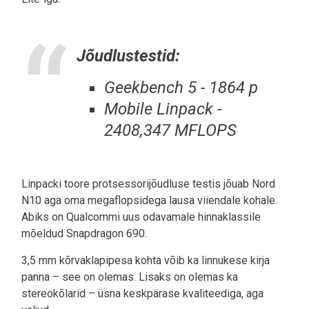
Jõudlustestid:
Geekbench 5 - 1864 p
Mobile Linpack -
2408,347 MFLOPS
Linpacki toore protsessorijõudluse testis jõuab Nord
N10 aga oma megaflopsidega lausa viiendale kohale.
Abiks on Qualcommi uus odavamale hinnaklassile
mõeldud Snapdragon 690.
3,5 mm kõrvaklapipesa kohta võib ka linnukese kirja
panna – see on olemas. Lisaks on olemas ka
stereokõlarid – üsna keskpärase kvaliteediga, aga