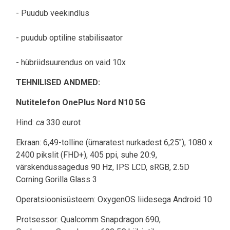
- Puudub veekindlus
- puudub optiline stabilisaator
- hübriidsuurendus on vaid 10x
TEHNILISED ANDMED:
Nutitelefon OnePlus Nord N10 5G
Hind:
ca
330 eurot
Ekraan: 6,49-tolline (ümaratest nurkadest 6,25"), 1080 x
2400 pikslit (FHD+), 405 ppi, suhe 20:9,
värskendussagedus 90 Hz, IPS LCD, sRGB, 2.5D
Corning Gorilla Glass 3
Operatsioonisüsteem: OxygenOS liidesega Android 10
Protsessor: Qualcomm Snapdragon 690,