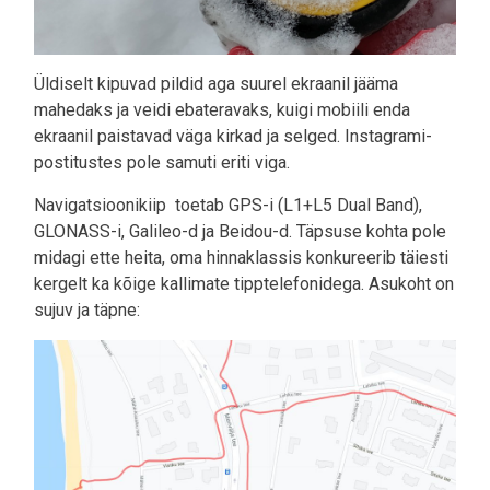
Üldiselt kipuvad pildid aga suurel ekraanil jääma
mahedaks ja veidi ebateravaks, kuigi mobiili enda
ekraanil paistavad väga kirkad ja selged. Instagrami-
postitustes pole samuti eriti viga.
Navigatsioonikiip toetab GPS-i (L1+L5 Dual Band),
GLONASS-i, Galileo-d ja Beidou-d. Täpsuse kohta pole
midagi ette heita, oma hinnaklassis konkureerib täiesti
kergelt ka kõige kallimate tipptelefonidega. Asukoht on
sujuv ja täpne: