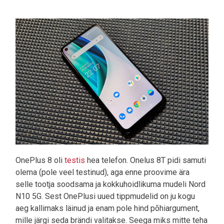
Pilt
OnePlus 8 oli
testis
hea telefon. Onelus 8T pidi samuti
olema (pole veel testinud), aga enne proovime ära
selle tootja soodsama ja kokkuhoidlikuma mudeli Nord
N10 5G. Sest OnePlusi uued tippmudelid on ju kogu
aeg kallimaks läinud ja enam pole hind põhiargument,
mille järgi seda brändi valitakse. Seega miks mitte teha