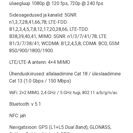
üliaegluup 1080p @ 120 fps, 720p @ 240 fps
Sidesagedused ja kanalid: 5GNR:
n1,3,7,28,41,66,78; LTE-FDD:
B1,2,3,4,5,7,8,12,17,20,28,66; LTE-TDD:
B38,39,40,41; MIMO: 5GNR: n1/3/7/41/78; LTE:
B1/3/7/38/41; WCDMA: B1,2,4,5,8; CDMA: BC0; GSM:
850/900/1800/1900.
LTE/LTE-A antenn: 4×4 MIMO
Ühenduskiirused: allalaadimine Cat 18 / üleslaadimine
Cat 13 (1.0 Gbps / 150 Mbps)
WiFi: 2×2 MIMO, 2,4 GHz / 5 GHz tugi, 802.11 a/b/g/n/ac
Bluetooth: v 5.1
NFC: jah
Navigatsioon: GPS (L1+L5
Dual Band
), GLONASS,