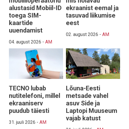
mobiilioperaatorid
mis hoiavad
alustasid Mobiil-ID
ekraanist eemal ja
toega SIM-
tasuvad liikumise
kaartide
eest
uuendamist
02. august 2026
-
AM
04. august 2026
-
AM
TECNO lubab
Lõuna-Eesti
nutitelefoni, millel
metsade vahel
ekraaniserv
asuv Side ja
puudub täiesti
Laptopi Muuseum
vajab katust
31. juuli 2026
-
AM