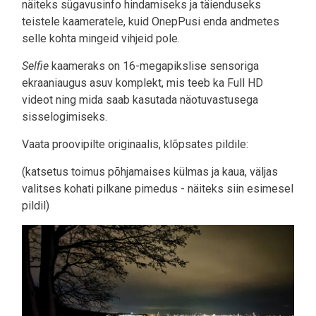
näiteks sügavusinfo hindamiseks ja täienduseks
teistele kaameratele, kuid OnepPusi enda andmetes
selle kohta mingeid vihjeid pole.
Selfie
kaameraks on 16-megapikslise sensoriga
ekraaniaugus asuv komplekt, mis teeb ka Full HD
videot ning mida saab kasutada näotuvastusega
sisselogimiseks.
Vaata proovipilte originaalis, klõpsates pildile:
(katsetus toimus põhjamaises külmas ja kaua, väljas
valitses kohati pilkane pimedus - näiteks siin esimesel
pildil)