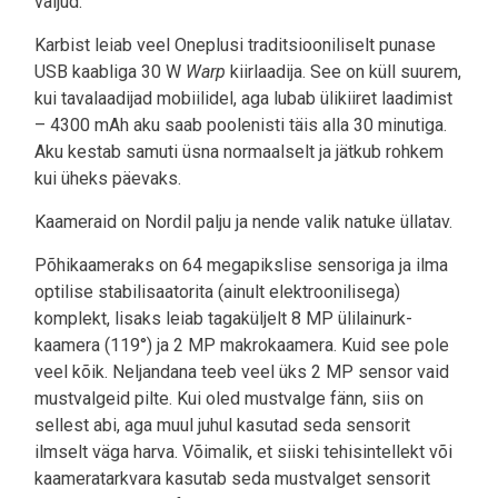
valjud.
Karbist leiab veel Oneplusi traditsiooniliselt punase
USB kaabliga 30 W
Warp
kiirlaadija. See on küll suurem,
kui tavalaadijad mobiilidel, aga lubab ülikiiret laadimist
– 4300 mAh aku saab poolenisti täis alla 30 minutiga.
Aku kestab samuti üsna normaalselt ja jätkub rohkem
kui üheks päevaks.
Kaameraid on Nordil palju ja nende valik natuke üllatav.
Põhikaameraks on 64 megapikslise sensoriga ja ilma
optilise stabilisaatorita (ainult elektroonilisega)
komplekt, lisaks leiab tagaküljelt 8 MP ülilainurk-
kaamera (119°) ja 2 MP makrokaamera. Kuid see pole
veel kõik. Neljandana teeb veel üks 2 MP sensor vaid
mustvalgeid pilte. Kui oled mustvalge fänn, siis on
sellest abi, aga muul juhul kasutad seda sensorit
ilmselt väga harva. Võimalik, et siiski tehisintellekt või
kaameratarkvara kasutab seda mustvalget sensorit