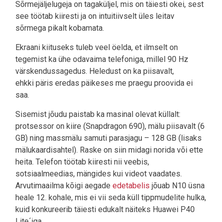
Sõrmejäljelugeja on tagaküljel, mis on täiesti okei, sest
see töötab kiiresti ja on intuitiivselt üles leitav
sõrmega pikalt kobamata.
Ekraani kiituseks tuleb veel öelda, et ilmselt on
tegemist ka ühe odavaima telefoniga, millel 90 Hz
värskendussagedus. Heledust on ka piisavalt,
ehkki päris eredas päikeses me praegu proovida ei
saa.
Sisemist jõudu paistab ka masinal olevat küllalt:
protsessor on kiire (Snapdragon 690), mälu piisavalt (6
GB) ning massmälu samuti parasjagu – 128 GB (lisaks
mälukaardisahtel). Raske on siin midagi norida või ette
heita. Telefon töötab kiiresti nii veebis,
sotsiaalmeedias, mängides kui videot vaadates.
Arvutimaailma kõigi aegade
edetabelis
jõuab N10 üsna
heale 12. kohale, mis ei vii seda küll tippmudelite hulka,
kuid konkureerib täiesti edukalt näiteks Huawei P40
Lite´iga.