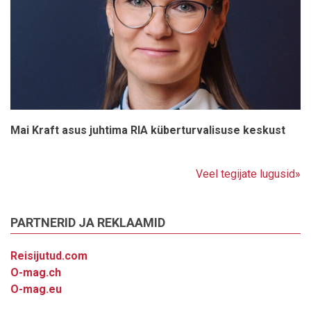
Mai Kraft asus juhtima RIA küberturvalisuse keskust
Veel tegijate lugusid»
PARTNERID JA REKLAAMID
Reisijutud.com
O-mag.ch
O-mag.eu