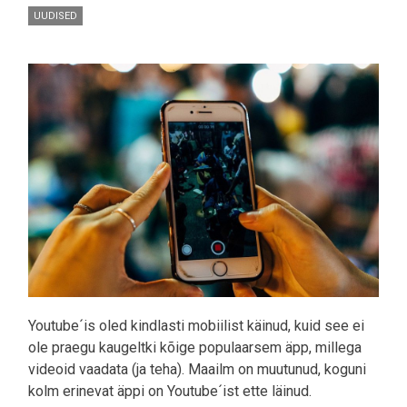
UUDISED
Pilt
Youtube´is oled kindlasti mobiilist käinud, kuid see ei
ole praegu kaugeltki kõige populaarsem äpp, millega
videoid vaadata (ja teha). Maailm on muutunud, koguni
kolm erinevat äppi on Youtube´ist ette läinud.