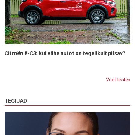
Citroën ë-C3: kui vähe autot on tegelikult piisav?
Veel teste»
TEGIJAD