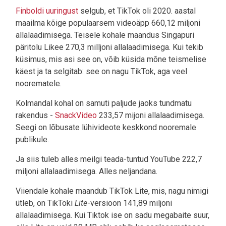
Finboldi uuringust
selgub, et TikTok oli 2020. aastal
maailma kõige populaarsem videoäpp 660,12 miljoni
allalaadimisega. Teisele kohale maandus Singapuri
päritolu Likee 270,3 milljoni allalaadimisega. Kui tekib
küsimus, mis asi see on, võib küsida mõne teismelise
käest ja ta selgitab: see on nagu TikTok, aga veel
noorematele.
Kolmandal kohal on samuti paljude jaoks tundmatu
rakendus -
SnackVideo
233,57 mijoni allalaadimisega.
Seegi on lõbusate lühivideote keskkond nooremale
publikule.
Ja siis tuleb alles meilgi teada-tuntud YouTube 222,7
miljoni allalaadimisega. Alles neljandana.
Viiendale kohale maandub TikTok Lite, mis, nagu nimigi
ütleb, on TikToki
Lite
-versioon 141,89 miljoni
allalaadimisega. Kui Tiktok ise on sadu megabaite suur,