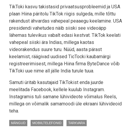
TikToki kasvu takistasid privaatsusprobleemid ja USA
plaan Hiina päritolu TikTok riigis sulgeda, mille tõttu
rakendust ähvardas vahepeal peaaegu keelamine. USA
presidendi vahetudes näib siiski see videoäpp
lähemas tulevikus vabalt edasi kestvat. TikTok keelati
vahepeal siiski ära Indias, millega kaotas
videorakendus suure turu. Nüüd, aasta pärast
keelamist, räägivad uudised TicTocki kaubamärgi
registreerimisest, millega Hiina firma ByteDance võib
TikToki uue nime all jälle India turule tuua.
Samuti üritab kasutajaid TikTokist enda juurde
meelitada Facebook, kellele kuulub Instagram.
Instagramis tuli sarnane lühivideote võimalus Reels,
millega on võimalik samamoodi üle ekraani lühivideoid
teha.
MÄNGUD
MOBIILTELEFONID
TARKVARA