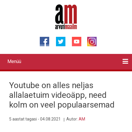
Liigu
edasi
põhisisu
juurde
Menüü
Primary
links
Kontaktid
Reklaam
Videod
Testid
Lahendused
Sõidukid
Arhiiv
English
Otsi
Youtube on alles neljas
allalaetuim videoäpp, need
kolm on veel populaarsemad
5 aastat tagasi - 04.08.2021
Autor:
AM