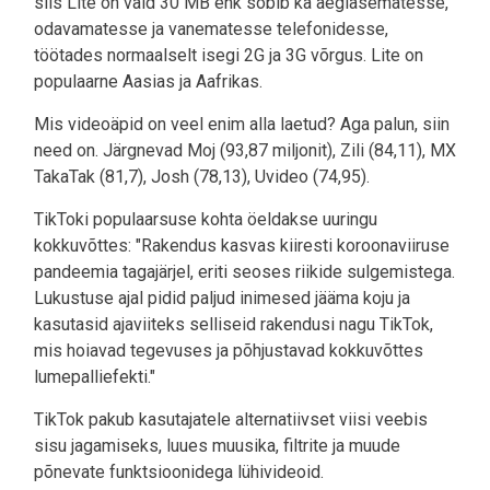
siis Lite on vaid 30 MB ehk sobib ka aeglasematesse,
odavamatesse ja vanematesse telefonidesse,
töötades normaalselt isegi 2G ja 3G võrgus. Lite on
populaarne Aasias ja Aafrikas.
Mis videoäpid on veel enim alla laetud? Aga palun, siin
need on. Järgnevad Moj (93,87 miljonit), Zili (84,11), MX
TakaTak (81,7), Josh (78,13), Uvideo (74,95).
TikToki populaarsuse kohta öeldakse uuringu
kokkuvõttes: "Rakendus kasvas kiiresti koroonaviiruse
pandeemia tagajärjel, eriti seoses riikide sulgemistega.
Lukustuse ajal pidid paljud inimesed jääma koju ja
kasutasid ajaviiteks selliseid rakendusi nagu TikTok,
mis hoiavad tegevuses ja põhjustavad kokkuvõttes
lumepalliefekti."
TikTok pakub kasutajatele alternatiivset viisi veebis
sisu jagamiseks, luues muusika, filtrite ja muude
põnevate funktsioonidega lühivideoid.