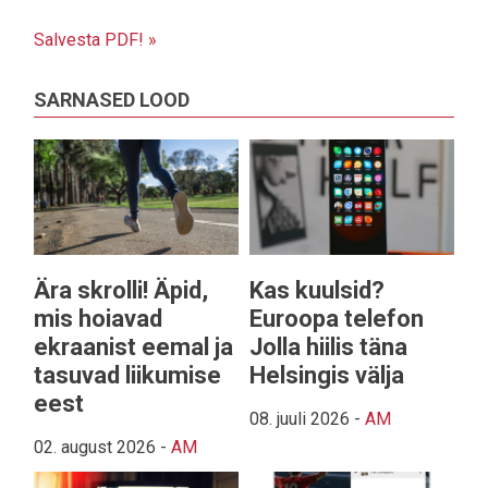
Salvesta PDF! »
SARNASED LOOD
Ära skrolli! Äpid,
Kas kuulsid?
mis hoiavad
Euroopa telefon
ekraanist eemal ja
Jolla hiilis täna
tasuvad liikumise
Helsingis välja
eest
08. juuli 2026
-
AM
02. august 2026
-
AM