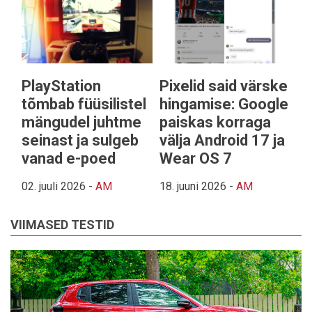
PlayStation
Pixelid said värske
tõmbab füüsilistel
hingamise: Google
mängudel juhtme
paiskas korraga
seinast ja sulgeb
välja Android 17 ja
vanad e-poed
Wear OS 7
02. juuli 2026
-
AM
18. juuni 2026
-
AM
VIIMASED TESTID