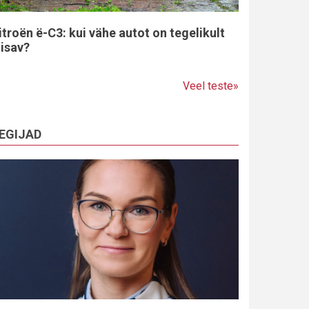
itroën ë-C3: kui vähe autot on tegelikult
iisav?
Veel teste»
EGIJAD