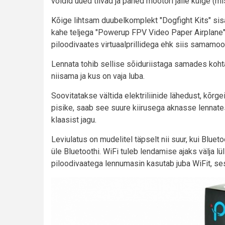
voldid uued tiivad ja paned mootori jälle külge (mis n
Kõige lihtsam duubelkomplekt "Dogfight Kits" sisa
kahe teljega "Powerup FPV Video Paper Airplane" 
piloodivaates virtuaalprillidega ehk siis samamo
Lennata tohib sellise sõiduriistaga samades kohta
niisama ja kus on vaja luba.
Soovitatakse vältida elektriliinide lähedust, kõrg
pisike, saab see suure kiirusega aknasse lennat
klaasist jagu.
Leviulatus on mudelitel täpselt nii suur, kui Bluet
üle Bluetoothi. WiFi tuleb lendamise ajaks välja l
piloodivaatega lennumasin kasutab juba WiFit, se