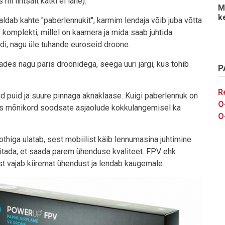
ii lihtsalt katki ei lähe).
M
k
ldab kahte "paberlennukit", karmim lendaja võib juba võtta
komplekti, millel on kaamera ja mida saab juhtida
odi, nagu üle tuhande euroseid droone.
des nagu päris droonidega, seega uuri järgi, kus tohib
P
R
eid puid ja suure pinnaga aknaklaase. Kuigi paberlennuk on
O
es mõnikord soodsate asjaolude kokkulangemisel ka
O
oothiga ulatab, sest mobiilist käib lennumasina juhtimine
ülitada, et saada parem ühenduse kvaliteet. FPV ehk
st vajab kiiremat ühendust ja lendab kaugemale.