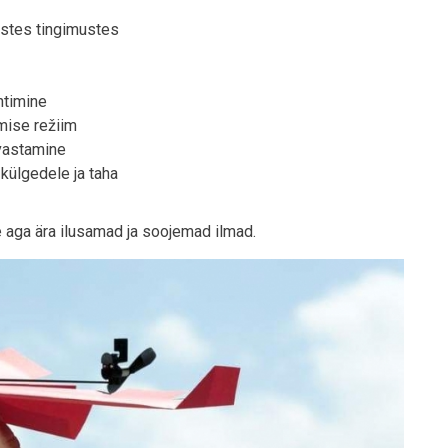
listes tingimustes
htimine
mise režiim
vastamine
külgedele ja taha
 aga ära ilusamad ja soojemad ilmad.