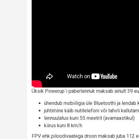
Üksik Powerup´i paberlennuk maksab ainult 39 euro
ühendub mobiiligia üle Bluetoothi ja lendab 
juhtimine käib nutitelefoni või tahvli kalluta
lennuulatus kuni 55 meetrit (avamaastikul)
kiirus kuni 8 km/h
FPV ehk piloodivaatega droon maksab juba 112 eu