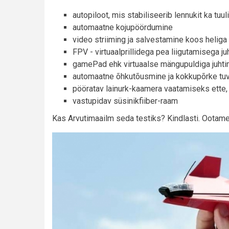
autopiloot, mis stabiliseerib lennukit ka tuu
automaatne kojupöördumine
video striiming ja salvestamine koos heliga
FPV - virtuaalprillidega pea liigutamisega ju
gamePad ehk virtuaalse mängupuldiga juhti
automaatne õhkutõusmine ja kokkupõrke tu
pööratav lainurk-kaamera vaatamiseks ette, 
vastupidav süsinikfiiber-raam
Kas Arvutimaailm seda testiks? Kindlasti. Ootame