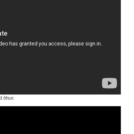
d õhus: