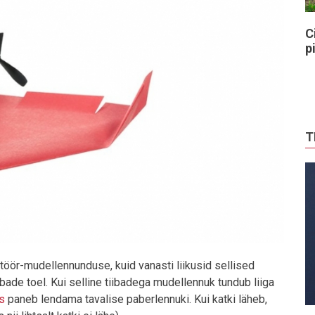
C
p
T
töör-mudellennunduse, kuid vanasti liikusid sellised
iibade toel. Kui selline tiibadega mudellennuk tundub liiga
s
paneb lendama tavalise paberlennuki. Kui katki läheb,