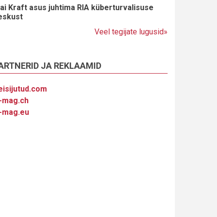
ai Kraft asus juhtima RIA küberturvalisuse
eskust
Veel tegijate lugusid»
ARTNERID JA REKLAAMID
eisijutud.com
-mag.ch
-mag.eu