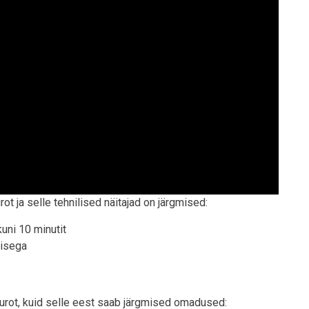
t ja selle tehnilised näitajad on järgmised:
kuni 10 minutit
misega
rot, kuid selle eest saab järgmised omadused: