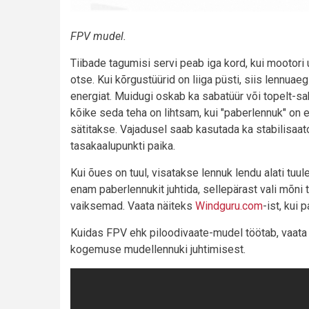
FPV mudel.
Tiibade tagumisi servi peab iga kord, kui mootor
otse. Kui kõrgustüürid on liiga püsti, siis lenn
energiat. Muidugi oskab ka sabatüür või topelt-s
kõike seda teha on lihtsam, kui "paberlennuk" on e
sätitakse. Vajadusel saab kasutada ka stabilisaato
tasakaalupunkti paika.
Kui õues on tuul, visatakse lennuk lendu alati tuu
enam paberlennukit juhtida, sellepärast vali mõn
vaiksemad. Vaata näiteks
Windguru.com
-ist, kui
Kuidas FPV ehk piloodivaate-mudel töötab, vaata 
kogemuse mudellennuki juhtimisest.