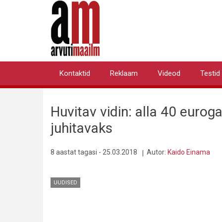
Liigu
edasi
põhisisu
juurde
Kontaktid
Reklaam
Videod
Testid
Primary
links
Huvitav vidin: alla 40 euro
juhitavaks
8 aastat tagasi - 25.03.2018
Autor:
Kaido Einama
UUDISED
Pilt