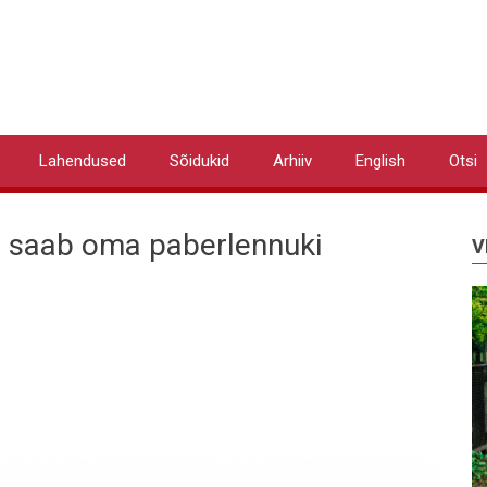
Lahendused
Sõidukid
Arhiiv
English
Otsi
ga saab oma paberlennuki
V