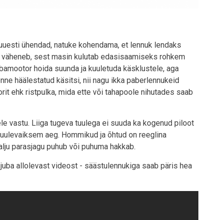
i uuesti ühendad, natuke kohendama, et lennuk lendaks
uaeg väheneb, sest masin kulutab edasisaamiseks rohkem
abamootor hoida suunda ja kuuletuda käsklustele, aga
nne häälestatud käsitsi, nii nagu ikka paberlennukeid
rit ehk ristpulka, mida ette või tahapoole nihutades saab
lele vastu. Liiga tugeva tuulega ei suuda ka kogenud piloot
i tuulevaiksem aeg. Hommikud ja õhtud on reeglina
 palju parasjagu puhub või puhuma hakkab.
juba allolevast videost - säästulennukiga saab päris hea