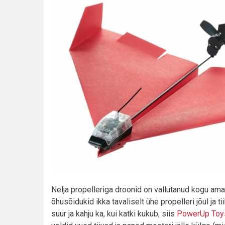
Nelja propelleriga droonid on vallutanud kogu ama
õhusõidukid ikka tavaliselt ühe propelleri jõul ja t
suur ja kahju ka, kui katki kukub, siis
PowerUp Toy