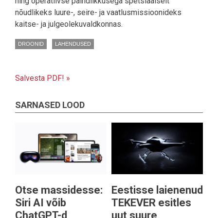
ning operatiivse paindlikkusega spetsiaalselt
nõudlikeks luure-, seire- ja vaatlusmissioonideks
kaitse- ja julgeolekuvaldkonnas.
DROONID
LAHENDUSED
Salvesta PDF! »
SARNASED LOOD
Otse massidesse:
Eestisse laienenud
Siri AI võib
TEKEVER esitles
ChatGPT-d
uut suure