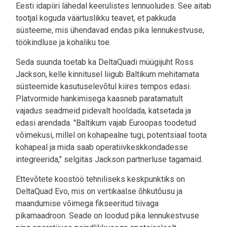
Eesti idapiiri lähedal keerulistes lennuoludes. See aitab
tootjal koguda väärtuslikku teavet, et pakkuda
süsteeme, mis ühendavad endas pika lennukestvuse,
töökindluse ja kohaliku toe.
Seda suunda toetab ka DeltaQuadi müügijuht Ross
Jackson, kelle kinnitusel liigub Baltikum mehitamata
süsteemide kasutuselevõtul kiires tempos edasi.
Platvormide hankimisega kaasneb paratamatult
vajadus seadmeid pidevalt hooldada, katsetada ja
edasi arendada. "Baltikum vajab Euroopas toodetud
võimekusi, millel on kohapealne tugi, potentsiaal toota
kohapeal ja mida saab operatiivkeskkondadesse
integreerida," selgitas Jackson partnerluse tagamaid.
Ettevõtete koostöö tehniliseks keskpunktiks on
DeltaQuad Evo, mis on vertikaalse õhkutõusu ja
maandumise võimega fikseeritud tiivaga
pikamaadroon. Seade on loodud pika lennukestvuse