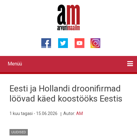
Liigu
edasi
põhisisu
juurde
Menüü
Primary
links
Kontaktid
Reklaam
Videod
Testid
Lahendused
Sõidukid
Arhiiv
English
Otsi
Eesti ja Hollandi droonifirmad
löövad käed koostööks Eestis
1 kuu tagasi - 15.06.2026
Autor:
AM
UUDISED