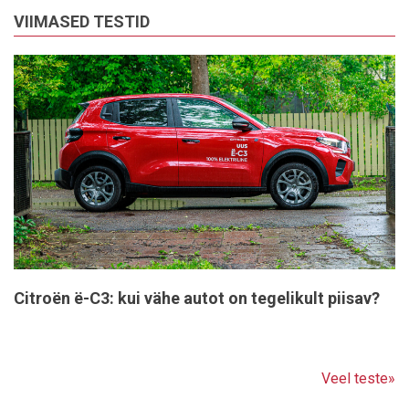
VIIMASED TESTID
Citroën ë-C3: kui vähe autot on tegelikult piisav?
Veel teste»