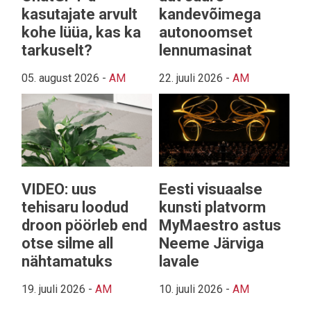
kasutajate arvult
kandevõimega
kohe lüüa, kas ka
autonoomset
tarkuselt?
lennumasinat
05. august 2026
-
AM
22. juuli 2026
-
AM
VIDEO: uus
Eesti visuaalse
tehisaru loodud
kunsti platvorm
droon pöörleb end
MyMaestro astus
otse silme all
Neeme Järviga
nähtamatuks
lavale
19. juuli 2026
-
AM
10. juuli 2026
-
AM