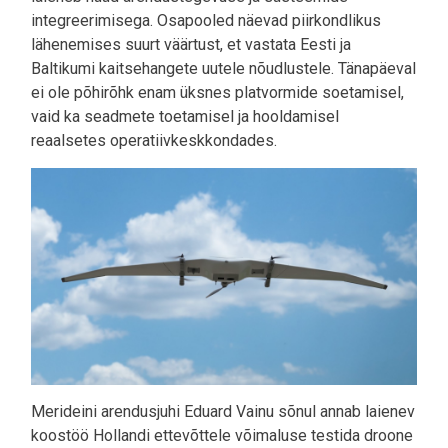
integreerimisega. Osapooled näevad piirkondlikus
lähenemises suurt väärtust, et vastata Eesti ja
Baltikumi kaitsehangete uutele nõudlustele. Tänapäeval
ei ole põhirõhk enam üksnes platvormide soetamisel,
vaid ka seadmete toetamisel ja hooldamisel
reaalsetes operatiivkeskkondades.
Merideini arendusjuhi Eduard Vainu sõnul annab laienev
koostöö Hollandi ettevõttele võimaluse testida droone