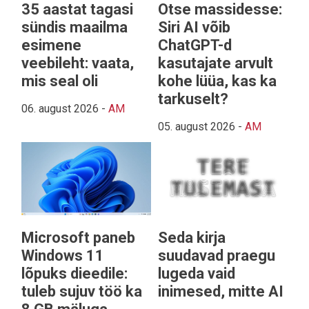
35 aastat tagasi
Otse massidesse:
sündis maailma
Siri AI võib
esimene
ChatGPT-d
veebileht: vaata,
kasutajate arvult
mis seal oli
kohe lüüa, kas ka
tarkuselt?
06. august 2026
-
AM
05. august 2026
-
AM
Microsoft paneb
Seda kirja
Windows 11
suudavad praegu
lõpuks dieedile:
lugeda vaid
tuleb sujuv töö ka
inimesed, mitte AI