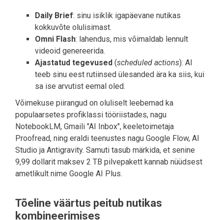
Daily Brief
: sinu isiklik igapäevane nutikas
kokkuvõte olulisimast.
Omni Flash
: lahendus, mis võimaldab lennult
videoid genereerida.
Ajastatud tegevused
(
scheduled actions
): AI
teeb sinu eest rutiinsed ülesanded ära ka siis, kui
sa ise arvutist eemal oled.
Võimekuse piirangud on oluliselt leebemad ka
populaarsetes profiklassi tööriistades, nagu
NotebookLM, Gmaili "AI Inbox", keeletoimetaja
Proofread, ning eraldi teenustes nagu Google Flow, AI
Studio ja Antigravity. Samuti tasub märkida, et senine
9,99 dollarit maksev 2 TB pilvepakett kannab nüüdsest
ametlikult nime Google AI Plus.
Tõeline väärtus peitub nutikas
kombineerimises