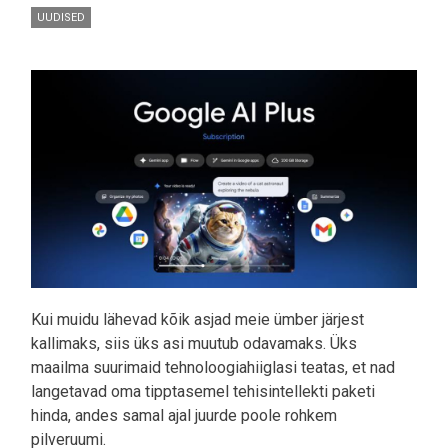
UUDISED
Pilt
Kui muidu lähevad kõik asjad meie ümber järjest
kallimaks, siis üks asi muutub odavamaks. Üks
maailma suurimaid tehnoloogiahiiglasi teatas, et nad
langetavad oma tipptasemel tehisintellekti paketi
hinda, andes samal ajal juurde poole rohkem
pilveruumi.