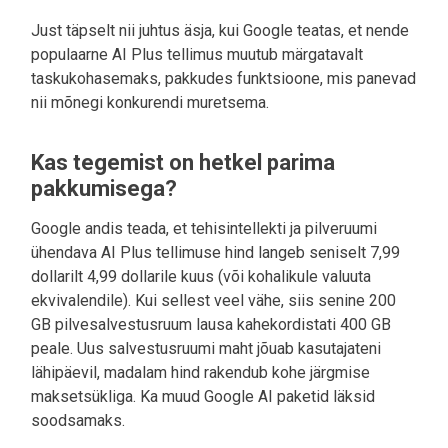
Just täpselt nii juhtus äsja, kui Google teatas, et nende
populaarne AI Plus tellimus muutub märgatavalt
taskukohasemaks, pakkudes funktsioone, mis panevad
nii mõnegi konkurendi muretsema.
Kas tegemist on hetkel parima
pakkumisega?
Google andis teada, et tehisintellekti ja pilveruumi
ühendava AI Plus tellimuse hind langeb seniselt 7,99
dollarilt 4,99 dollarile kuus (või kohalikule valuuta
ekvivalendile). Kui sellest veel vähe, siis senine 200
GB pilvesalvestusruum lausa kahekordistati 400 GB
peale. Uus salvestusruumi maht jõuab kasutajateni
lähipäevil, madalam hind rakendub kohe järgmise
maksetsükliga. Ka muud Google AI paketid läksid
soodsamaks.