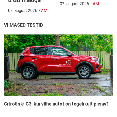
8 GB mäluga
02. august 2026
-
AM
03. august 2026
-
AM
VIIMASED TESTID
Citroën ë-C3: kui vähe autot on tegelikult piisav?