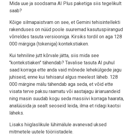
Mida uue ja soodsama AI Plus paketiga siis tegelikult
saab?
Kõige silmapaistvam on see, et Gemini tehisintellekti
rakenduses on nüüd poole suuremad kasutuspiirangud
võrreldes tasuta versiooniga. Kirsiks tordil on aga 128
000 märgiga (tokeniga) kontekstiaken.
Kui tehniline jutt kõrvale jätta, siis mida see
"kontekstiaken" tähendab? Tavalise tasuta AI puhul
saad korraga ette anda vaid mõnede lehekülgede jagu
juhiseid, enne kui tehisarul algus meelest läheb. 128
000 märgine mälu tähendab aga seda, et võid ette
visata terve paksu raamatu või aastajagu äriaruandeid
ning masin suudab kogu seda massiivi korraga haarata,
analüüsida ja sealt seoseid leida, ilma et ridagi kaotsi
läheks.
Lisaks hiiglaslikule lühimälule avanevad uksed
mitmetele uutele tööriistadele.