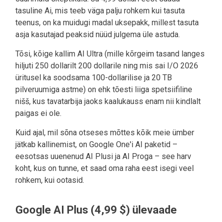
tasuline Ai, mis teeb väga palju rohkem kui tasuta
teenus, on ka muidugi madal uksepakk, millest tasuta
asja kasutajad peaksid nüüd julgema üle astuda.
Tõsi, kõige kallim AI Ultra (mille kõrgeim tasand langes
hiljuti 250 dollarilt 200 dollarile ning mis sai I/O 2026
üritusel ka soodsama 100-dollarilise ja 20 TB
pilveruumiga astme) on ehk tõesti liiga spetsiifiline
nišš, kus tavatarbija jaoks kaalukauss enam nii kindlalt
paigas ei ole.
Kuid ajal, mil sõna otseses mõttes kõik meie ümber
jätkab kallinemist, on Google One'i AI paketid –
eesotsas uuenenud AI Plusi ja AI Proga – see harv
koht, kus on tunne, et saad oma raha eest isegi veel
rohkem, kui ootasid.
Google AI Plus (4,99 $) ülevaade