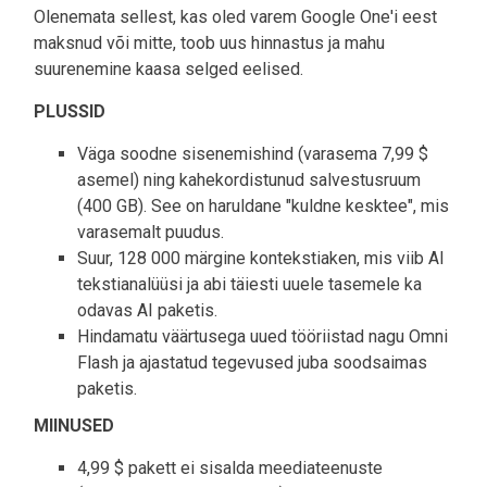
Olenemata sellest, kas oled varem Google One'i eest
maksnud või mitte, toob uus hinnastus ja mahu
suurenemine kaasa selged eelised.
PLUSSID
Väga soodne sisenemishind (varasema 7,99 $
asemel) ning kahekordistunud salvestusruum
(400 GB). See on haruldane "kuldne kesktee", mis
varasemalt puudus.
Suur, 128 000 märgine kontekstiaken, mis viib AI
tekstianalüüsi ja abi täiesti uuele tasemele ka
odavas AI paketis.
Hindamatu väärtusega uued tööriistad nagu Omni
Flash ja ajastatud tegevused juba soodsaimas
paketis.
MIINUSED
4,99 $ pakett ei sisalda meediateenuste