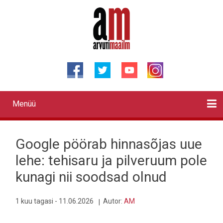
Liigu
edasi
põhisisu
juurde
Menüü
Primary
links
Kontaktid
Reklaam
Videod
Testid
Lahendused
Sõidukid
Arhiiv
English
Otsi
Google pöörab hinnasõjas uue
lehe: tehisaru ja pilveruum pole
kunagi nii soodsad olnud
1 kuu tagasi - 11.06.2026
Autor:
AM