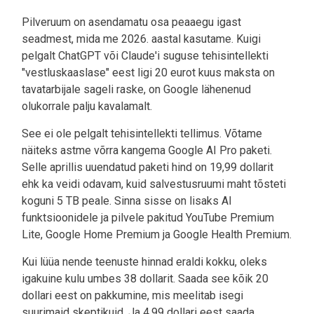
Pilveruum on asendamatu osa peaaegu igast
seadmest, mida me 2026. aastal kasutame. Kuigi
pelgalt ChatGPT või Claude'i suguse tehisintellekti
"vestluskaaslase" eest ligi 20 eurot kuus maksta on
tavatarbijale sageli raske, on Google lähenenud
olukorrale palju kavalamalt.
See ei ole pelgalt tehisintellekti tellimus. Võtame
näiteks astme võrra kangema Google AI Pro paketi.
Selle aprillis uuendatud paketi hind on 19,99 dollarit
ehk ka veidi odavam, kuid salvestusruumi maht tõsteti
koguni 5 TB peale. Sinna sisse on lisaks AI
funktsioonidele ja pilvele pakitud YouTube Premium
Lite, Google Home Premium ja Google Health Premium.
Kui lüüa nende teenuste hinnad eraldi kokku, oleks
igakuine kulu umbes 38 dollarit. Saada see kõik 20
dollari eest on pakkumine, mis meelitab isegi
suurimaid skeptikuid. Ja 4,99 dollari eest saada