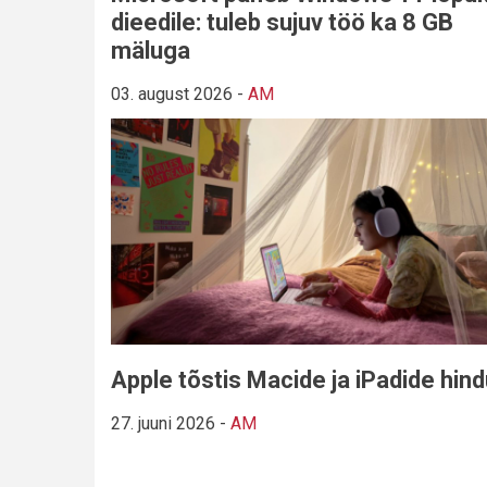
dieedile: tuleb sujuv töö ka 8 GB
mäluga
03. august 2026
-
AM
Apple tõstis Macide ja iPadide hin
27. juuni 2026
-
AM