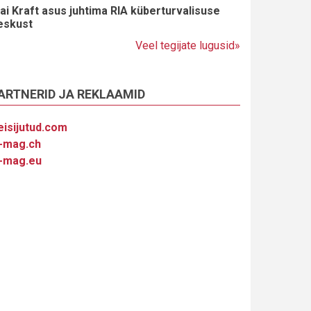
ai Kraft asus juhtima RIA küberturvalisuse
eskust
Veel tegijate lugusid»
ARTNERID JA REKLAAMID
eisijutud.com
-mag.ch
-mag.eu