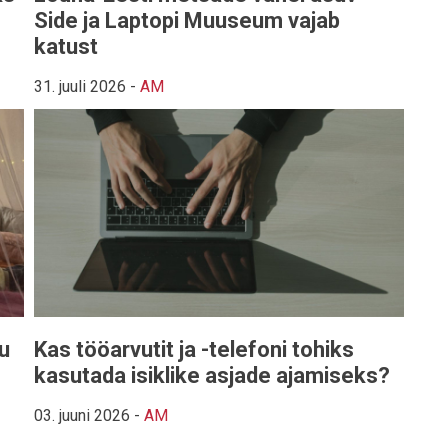
Side ja Laptopi Muuseum vajab
katust
31. juuli 2026
-
AM
du
Kas tööarvutit ja -telefoni tohiks
kasutada isiklike asjade ajamiseks?
03. juuni 2026
-
AM