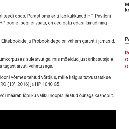
M
k
iteedi osas. Pärast oma eriti läbikukkunud HP Paviloni
P poole isegi ei vaata, on aeg palju edasi läinud ning
P
e Elitebookide ja Probookidega on vähem garantii-jamasid,
R
iumkorpuses sülearvutiga, mis mõeldud just ärikasutajale
O
ta tagant arvuti vahetusega.
O
iooni võtmes tehtud võrdlus, mille käigus tutvustatakse
RO (13", 2016) ja HP 1040 G5.
i määrab lõpliku valiku hoopis järatud õunaga kaanepilt,