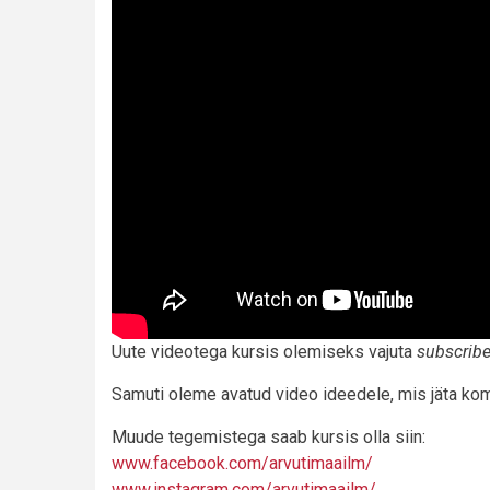
Uute videotega kursis olemiseks vajuta
subscrib
Samuti oleme avatud video ideedele, mis jäta k
Muude tegemistega saab kursis olla siin:
www.facebook.com/
arvutimaailm/
www.instagram.com/
arvutimaailm/