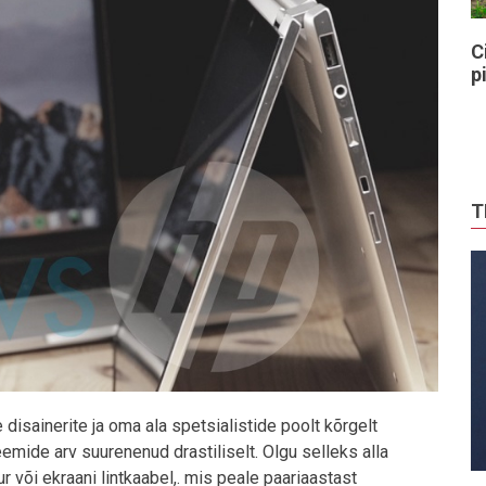
C
p
T
disainerite ja oma ala spetsialistide poolt kõrgelt
eemide arv suurenenud drastiliselt. Olgu selleks alla
või ekraani lintkaabel,. mis peale paariaastast