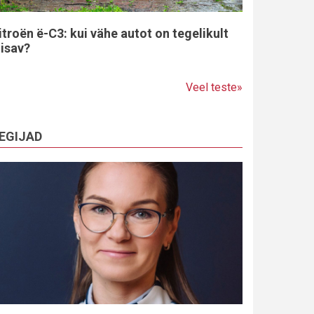
itroën ë-C3: kui vähe autot on tegelikult
iisav?
Veel teste»
EGIJAD