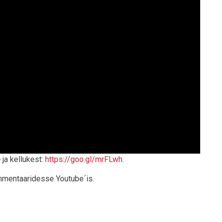
e
ja kellukest:
https://goo.gl/
mrFLwh
.
ommentaaridesse Youtube´is.