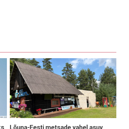
ks
Lõuna-Eesti metsade vahel asuv