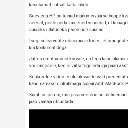
kasutamist lihtsalt katki läheb.
Seevastu HP on teinud märkimisväärse hüppe kval
seeriat, peale mida inimesed vandusid, et kunagi H
suureks üllatuseks paremuse suunas.
Isegi sülearvutite edasimüüja tõdes, et praegust
kui konkurentidega.
Jättes emotsioonid kõrvale, on tegu kahe alumiin
või inimesele, kes ei viitsi tegeleda iga paari aas
Konkreetne video ei ole ülevaade vaid presentats
kahe sarnase sihtrühmaga sülearvutit: MacBook P
Kumb on parem, mis parameeterid on olulisemad võ
jääb vaataja otsustada.