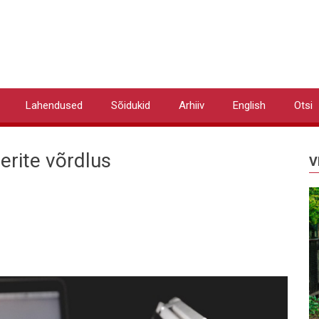
Lahendused
Sõidukid
Arhiiv
English
Otsi
lerite võrdlus
V