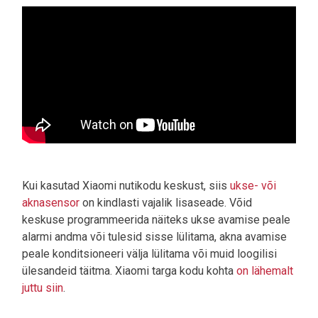
Kui kasutad Xiaomi nutikodu keskust, siis
ukse- või
aknasensor
on kindlasti vajalik lisaseade. Võid
keskuse programmeerida näiteks ukse avamise peale
alarmi andma või tulesid sisse lülitama, akna avamise
peale konditsioneeri välja lülitama või muid loogilisi
ülesandeid täitma. Xiaomi targa kodu kohta
on lähemalt
juttu siin
.