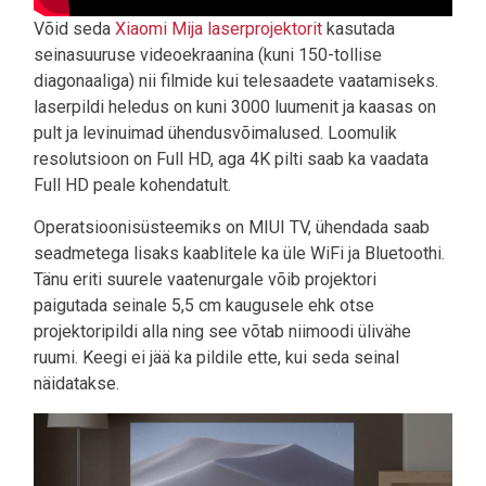
Võid seda
Xiaomi Mija laserprojektorit
kasutada
seinasuuruse videoekraanina (kuni 150-tollise
diagonaaliga) nii filmide kui telesaadete vaatamiseks.
laserpildi heledus on kuni 3000 luumenit ja kaasas on
pult ja levinuimad ühendusvõimalused. Loomulik
resolutsioon on Full HD, aga 4K pilti saab ka vaadata
Full HD peale kohendatult.
Operatsioonisüsteemiks on MIUI TV, ühendada saab
seadmetega lisaks kaablitele ka üle WiFi ja Bluetoothi.
Tänu eriti suurele vaatenurgale võib projektori
paigutada seinale 5,5 cm kaugusele ehk otse
projektoripildi alla ning see võtab niimoodi ülivähe
ruumi. Keegi ei jää ka pildile ette, kui seda seinal
näidatakse.