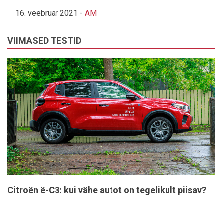
16. veebruar 2021
-
AM
VIIMASED TESTID
Citroën ë-C3: kui vähe autot on tegelikult piisav?