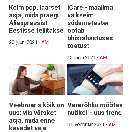
Kolm populaarset
iCare - maailma
asja, mida praegu
väikseim
Aliexpressist
südametester
Eestisse tellitakse
ootab
ühisrahastuses
20. juuni 2021
-
AM
toetust
13. juuni 2021
-
AM
Veebruaris kõik on
Vererõhku mõõtev
uus: viis värsket
nutikell - uus trend
asja, mida enne
01. veebruar 2021
-
AM
kevadet vaja