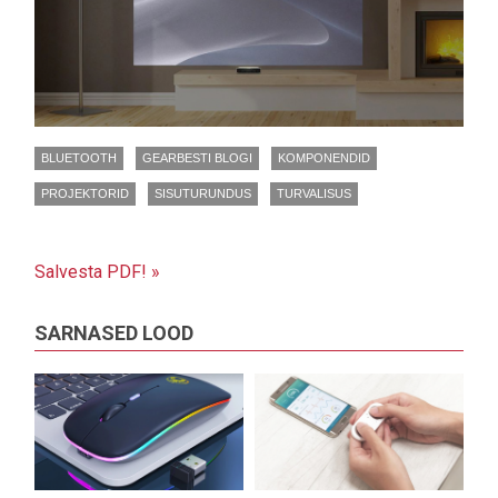
BLUETOOTH
GEARBESTI BLOGI
KOMPONENDID
PROJEKTORID
SISUTURUNDUS
TURVALISUS
Salvesta PDF! »
SARNASED LOOD