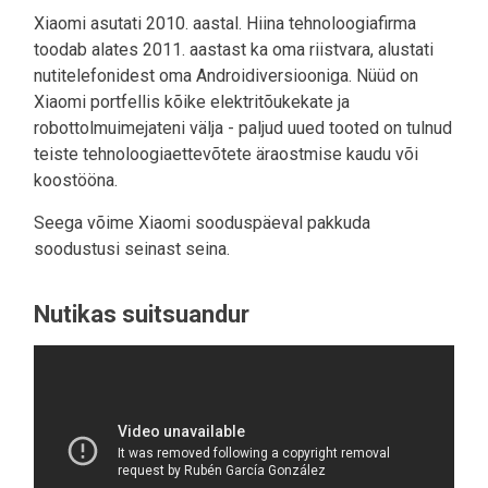
Xiaomi asutati 2010. aastal. Hiina tehnoloogiafirma
toodab alates 2011. aastast ka oma riistvara, alustati
nutitelefonidest oma Androidiversiooniga. Nüüd on
Xiaomi portfellis kõike elektritõukekate ja
robottolmuimejateni välja - paljud uued tooted on tulnud
teiste tehnoloogiaettevõtete äraostmise kaudu või
koostööna.
Seega võime Xiaomi sooduspäeval pakkuda
soodustusi seinast seina.
Nutikas suitsuandur