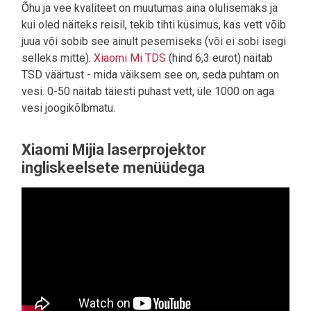
Õhu ja vee kvaliteet on muutumas aina olulisemaks ja
kui oled näiteks reisil, tekib tihti küsimus, kas vett võib
juua või sobib see ainult pesemiseks (või ei sobi isegi
selleks mitte).
Xiaomi Mi TDS
(hind 6,3 eurot) näitab
TSD väärtust - mida väiksem see on, seda puhtam on
vesi. 0-50 näitab täiesti puhast vett, üle 1000 on aga
vesi joogikõlbmatu.
Xiaomi Mijia laserprojektor
ingliskeelsete menüüdega