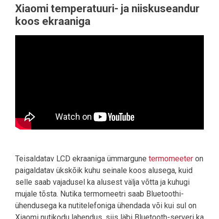
Xiaomi temperatuuri- ja niiskuseandur
koos ekraaniga
Teisaldatav LCD ekraaniga ümmargune
termomeeter
on
paigaldatav ükskõik kuhu seinale koos alusega, kuid
selle saab vajadusel ka alusest välja võtta ja kuhugi
mujale tõsta. Nutika termomeetri saab Bluetoothi-
ühendusega ka nutitelefoniga ühendada või kui sul on
Xiaomi nutikodu lahendus, siis läbi Bluetooth-serveri ka