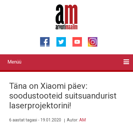
Liigu
edasi
põhisisu
juurde
Menüü
Primary
links
Kontaktid
Reklaam
Videod
Testid
Lahendused
Sõidukid
Arhiiv
English
Otsi
Täna on Xiaomi päev:
soodustooteid suitsuandurist
laserprojektorini!
6 aastat tagasi - 19.01.2020
Autor:
AM