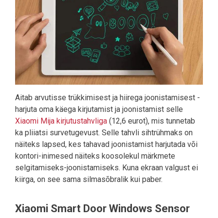
Aitab arvutisse trükkimisest ja hiirega joonistamisest -
harjuta oma käega kirjutamist ja joonistamist selle
Xiaomi Mija kirjutustahvliga
(12,6 eurot), mis tunnetab
ka pliiatsi survetugevust. Selle tahvli sihtrühmaks on
näiteks lapsed, kes tahavad joonistamist harjutada või
kontori-inimesed näiteks koosolekul märkmete
selgitamiseks-joonistamiseks. Kuna ekraan valgust ei
kiirga, on see sama silmasõbralik kui paber.
Xiaomi Smart Door Windows Sensor