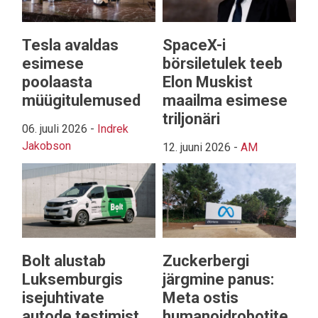
Tesla avaldas
SpaceX-i
esimese
börsiletulek teeb
poolaasta
Elon Muskist
müügitulemused
maailma esimese
triljonäri
06. juuli 2026
-
Indrek
Jakobson
12. juuni 2026
-
AM
Bolt alustab
Zuckerbergi
Luksemburgis
järgmine panus:
isejuhtivate
Meta ostis
autode testimist
humanoidrobotite