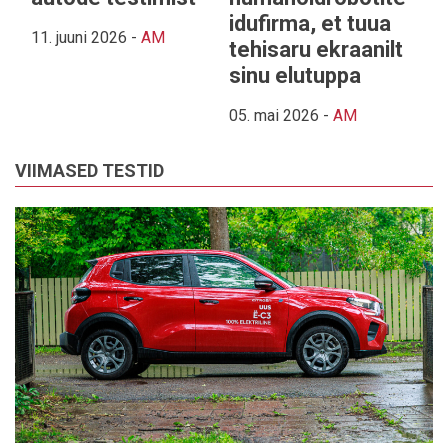
idufirma, et tuua
11. juuni 2026
-
AM
tehisaru ekraanilt
sinu elutuppa
05. mai 2026
-
AM
VIIMASED TESTID