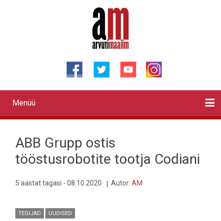
Liigu
edasi
põhisisu
juurde
Menüü
Primary
links
Kontaktid
Reklaam
Videod
Testid
Lahendused
Sõidukid
Arhiiv
English
Otsi
ABB Grupp ostis
tööstusrobotite tootja Codiani
5 aastat tagasi - 08.10.2020
Autor:
AM
TEGIJAD
UUDISED