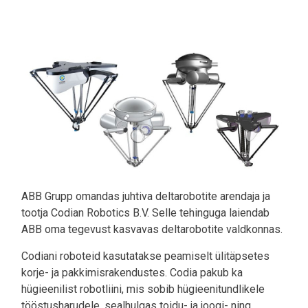
Pilt
ABB Grupp omandas juhtiva deltarobotite arendaja ja
tootja Codian Robotics B.V. Selle tehinguga laiendab
ABB oma tegevust kasvavas deltarobotite valdkonnas.
Codiani roboteid kasutatakse peamiselt ülitäpsetes
korje- ja pakkimisrakendustes. Codia pakub ka
hügieenilist robotliini, mis sobib hügieenitundlikele
tööstusharudele, sealhulgas toidu- ja joogi- ning