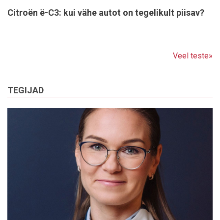
Citroën ë-C3: kui vähe autot on tegelikult piisav?
Veel teste»
TEGIJAD