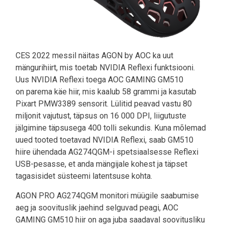
CES 2022 messil näitas AGON by AOC ka uut
mängurihiirt, mis toetab NVIDIA Reflexi funktsiooni.
Uus NVIDIA Reflexi toega AOC GAMING GM510
on parema käe hiir, mis kaalub 58 grammi ja kasutab
Pixart PMW3389 sensorit. Lülitid peavad vastu 80
miljonit vajutust, täpsus on 16 000 DPI, liigutuste
jälgimine täpsusega 400 tolli sekundis. Kuna mõlemad
uued tooted toetavad NVIDIA Reflexi, saab GM510
hiire ühendada AG274QGM-i spetsiaalsesse Reflexi
USB-pesasse, et anda mängijale kohest ja täpset
tagasisidet süsteemi latentsuse kohta.
AGON PRO AG274QGM monitori müügile saabumise
aeg ja soovituslik jaehind selguvad peagi, AOC
GAMING GM510 hiir on aga juba saadaval soovitusliku