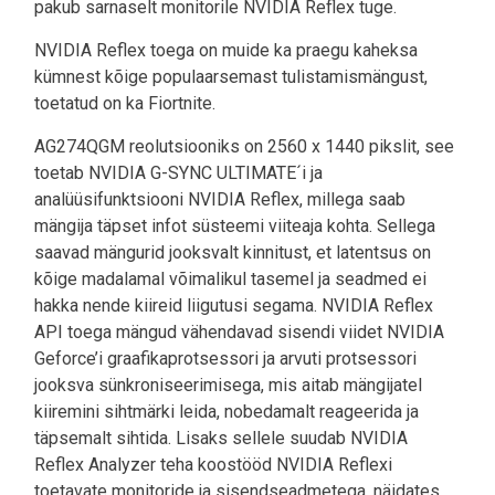
pakub sarnaselt monitorile NVIDIA Reflex tuge.
NVIDIA Reflex toega on muide ka praegu kaheksa
kümnest kõige populaarsemast tulistamismängust,
toetatud on ka Fiortnite.
AG274QGM reolutsiooniks on 2560 x 1440 pikslit, see
toetab NVIDIA G-SYNC ULTIMATE´i ja
analüüsifunktsiooni NVIDIA Reflex, millega saab
mängija täpset infot süsteemi viiteaja kohta. Sellega
saavad mängurid jooksvalt kinnitust, et latentsus on
kõige madalamal võimalikul tasemel ja seadmed ei
hakka nende kiireid liigutusi segama. NVIDIA Reflex
API toega mängud vähendavad sisendi viidet NVIDIA
Geforce’i graafikaprotsessori ja arvuti protsessori
jooksva sünkroniseerimisega, mis aitab mängijatel
kiiremini sihtmärki leida, nobedamalt reageerida ja
täpsemalt sihtida. Lisaks sellele suudab NVIDIA
Reflex Analyzer teha koostööd NVIDIA Reflexi
toetavate monitoride ja sisendseadmetega, näidates