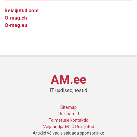
Reisijutud.com
O-mag.ch
O-mag.eu
AM.ee
IT uudised, testid
Sitemap
Reklaamid
Toimetuse kontaktid
Väljaandja: MTÜ Reisijutud
Artiklid võivad sisaldada sponsorlinke