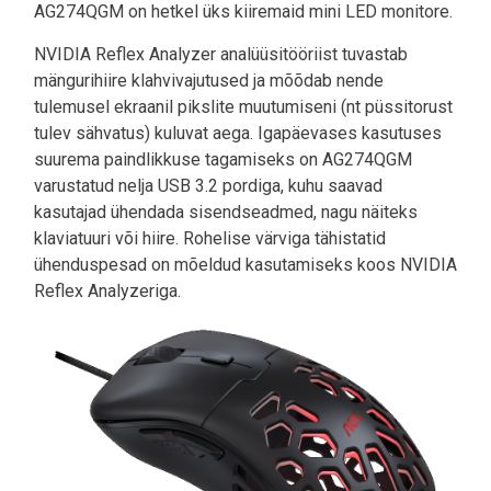
AG274QGM on hetkel üks kiiremaid mini LED monitore.
NVIDIA Reflex Analyzer analüüsitööriist tuvastab
mängurihiire klahvivajutused ja mõõdab nende
tulemusel ekraanil pikslite muutumiseni (nt püssitorust
tulev sähvatus) kuluvat aega. Igapäevases kasutuses
suurema paindlikkuse tagamiseks on AG274QGM
varustatud nelja USB 3.2 pordiga, kuhu saavad
kasutajad ühendada sisendseadmed, nagu näiteks
klaviatuuri või hiire. Rohelise värviga tähistatid
ühenduspesad on mõeldud kasutamiseks koos NVIDIA
Reflex Analyzeriga.