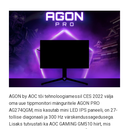
Pilt
AGON by AOC tõi tehnoloogiamessil CES 2022 välja
oma uue tippmonitori mänguritele AGON PRO
AG274QGM, mis kasutab mini LED IPS paneeli, on 27-
tollise diagonaali ja 300 Hz värskendussagedusega.
Lisaks tutvustati ka AOC GAMING GM510 hiirt, mis