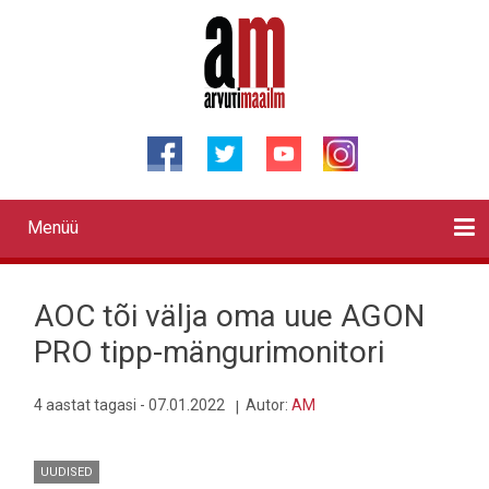
Liigu
edasi
põhisisu
juurde
Menüü
Primary
links
Kontaktid
Reklaam
Videod
Testid
Lahendused
Sõidukid
Arhiiv
English
Otsi
AOC tõi välja oma uue AGON
PRO tipp-mängurimonitori
4 aastat tagasi - 07.01.2022
Autor:
AM
UUDISED