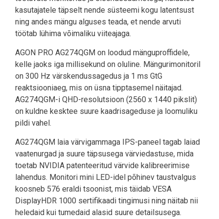
kasutajatele täpselt nende süsteemi kogu latentsust
ning andes mängu alguses teada, et nende arvuti
töötab lühima võimaliku viiteajaga.
AGON PRO AG274QGM on loodud mänguproffidele,
kelle jaoks iga millisekund on oluline. Mängurimonitoril
on 300 Hz värskendussagedus ja 1 ms GtG
reaktsiooniaeg, mis on üsna tipptasemel näitajad.
AG274QGM-i QHD-resolutsioon (2560 x 1440 pikslit)
on kuldne kesktee suure kaadrisageduse ja loomuliku
pildi vahel.
AG274QGM laia värvigammaga IPS-paneel tagab laiad
vaatenurgad ja suure täpsusega värviedastuse, mida
toetab NVIDIA patenteeritud värvide kalibreerimise
lahendus. Monitori mini LED-idel põhinev taustvalgus
koosneb 576 eraldi tsoonist, mis täidab VESA
DisplayHDR 1000 sertifikaadi tingimusi ning näitab nii
heledaid kui tumedaid alasid suure detailsusega.