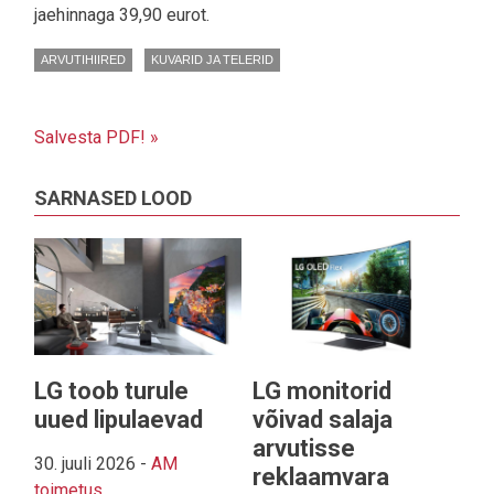
jaehinnaga 39,90 eurot.
ARVUTIHIIRED
KUVARID JA TELERID
Salvesta PDF! »
SARNASED LOOD
LG toob turule
LG monitorid
uued lipulaevad
võivad salaja
arvutisse
30. juuli 2026
-
AM
reklaamvara
toimetus