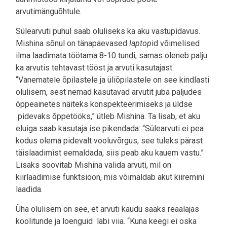
arvutimänguõhtule.
Sülearvuti puhul saab oluliseks ka aku vastupidavus.
Mishina sõnul on tänapäevased
laptop
id võimelised
ilma laadimata töötama 8-10 tundi, samas oleneb palju
ka arvutis tehtavast tööst ja arvuti kasutajast.
“Vanematele õpilastele ja üliõpilastele on see kindlasti
olulisem, sest nemad kasutavad arvutit juba paljudes
õppeainetes näiteks konspekteerimiseks ja üldse
pidevaks õppetööks,” ütleb Mishina. Ta lisab, et aku
eluiga saab kasutaja ise pikendada: “Sülearvuti ei pea
kodus olema pidevalt vooluvõrgus, see tuleks pärast
täislaadimist eemaldada, siis peab aku kauem vastu.”
Lisaks soovitab Mishina valida arvuti, mil on
kiirlaadimise funktsioon, mis võimaldab akut kiiremini
laadida.
Üha olulisem on see, et arvuti kaudu saaks reaalajas
koolitunde ja loenguid läbi viia. “Kuna keegi ei oska