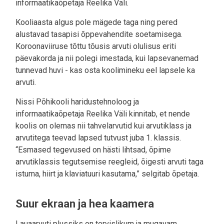
informaatikaõpetaja Reelika Väli.
Kooliaasta algus pole mägede taga ning pered
alustavad tasapisi õppevahendite soetamisega.
Koroonaviiruse tõttu tõusis arvuti olulisus eriti
päevakorda ja nii polegi imestada, kui lapsevanemad
tunnevad huvi - kas osta koolimineku eel lapsele ka
arvuti.
Nissi Põhikooli haridustehnoloog ja
informaatikaõpetaja Reelika Väli kinnitab, et nende
koolis on olemas nii tahvelarvutid kui arvutiklass ja
arvutitega teevad lapsed tutvust juba 1. klassis.
“Esmased tegevused on hästi lihtsad, õpime
arvutiklassis tegutsemise reegleid, õigesti arvuti taga
istuma, hiirt ja klaviatuuri kasutama,” selgitab õpetaja.
Suur ekraan ja hea kaamera
Lauaarvuti plussiks on tervislikum ja mugavam