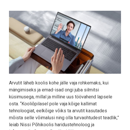
Pilt
Arvutit läheb koolis kohe jälle vaja rohkemaks, kui
mängimiseks ja emad-isad ongi juba silmitsi
küsimusega, millal ja milline uus töövahend lapsele
osta. “Kooliõpilasel pole vaja kõige kallimat
tehnoloogiat, eelkõige võiks ta arvutit kasutades
mõista selle võimalusi ning olla turvaohtudest teadlik,”
leiab Nissi Põhikoolis haridustehnoloog ja