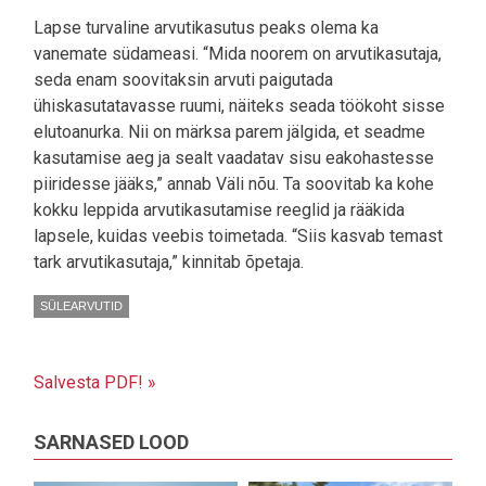
Lapse turvaline arvutikasutus peaks olema ka
vanemate südameasi. “Mida noorem on arvutikasutaja,
seda enam soovitaksin arvuti paigutada
ühiskasutatavasse ruumi, näiteks seada töökoht sisse
elutoanurka. Nii on märksa parem jälgida, et seadme
kasutamise aeg ja sealt vaadatav sisu eakohastesse
piiridesse jääks,” annab Väli nõu. Ta soovitab ka kohe
kokku leppida arvutikasutamise reeglid ja rääkida
lapsele, kuidas veebis toimetada. “Siis kasvab temast
tark arvutikasutaja,” kinnitab õpetaja.
SÜLEARVUTID
Salvesta PDF! »
SARNASED LOOD