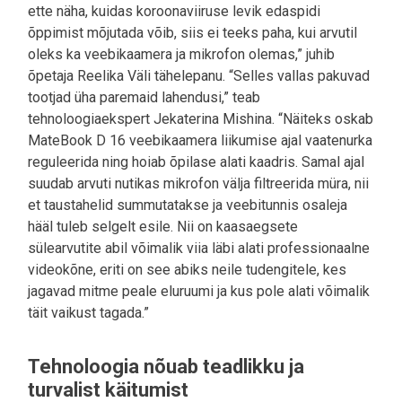
ette näha, kuidas koroonaviiruse levik edaspidi
õppimist mõjutada võib, siis ei teeks paha, kui arvutil
oleks ka veebikaamera ja mikrofon olemas,” juhib
õpetaja Reelika Väli tähelepanu. “Selles vallas pakuvad
tootjad üha paremaid lahendusi,” teab
tehnoloogiaekspert Jekaterina Mishina. “Näiteks oskab
MateBook D 16 veebikaamera liikumise ajal vaatenurka
reguleerida ning hoiab õpilase alati kaadris. Samal ajal
suudab arvuti nutikas mikrofon välja filtreerida müra, nii
et taustahelid summutatakse ja veebitunnis osaleja
hääl tuleb selgelt esile. Nii on kaasaegsete
sülearvutite abil võimalik viia läbi alati professionaalne
videokõne, eriti on see abiks neile tudengitele, kes
jagavad mitme peale eluruumi ja kus pole alati võimalik
täit vaikust tagada.”
Tehnoloogia nõuab teadlikku ja
turvalist käitumist