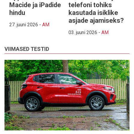
Macide ja iPadide
telefoni tohiks
hindu
kasutada isiklike
asjade ajamiseks?
27. juuni 2026
-
AM
03. juuni 2026
-
AM
VIIMASED TESTID