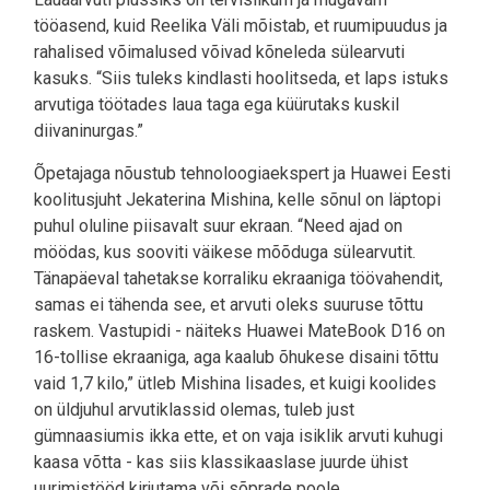
tööasend, kuid Reelika Väli mõistab, et ruumipuudus ja
rahalised võimalused võivad kõneleda sülearvuti
kasuks. “Siis tuleks kindlasti hoolitseda, et laps istuks
arvutiga töötades laua taga ega küürutaks kuskil
diivaninurgas.”
Õpetajaga nõustub tehnoloogiaekspert ja Huawei Eesti
koolitusjuht Jekaterina Mishina, kelle sõnul on läptopi
puhul oluline piisavalt suur ekraan. “Need ajad on
möödas, kus sooviti väikese mõõduga sülearvutit.
Tänapäeval tahetakse korraliku ekraaniga töövahendit,
samas ei tähenda see, et arvuti oleks suuruse tõttu
raskem. Vastupidi - näiteks Huawei MateBook D16 on
16-tollise ekraaniga, aga kaalub õhukese disaini tõttu
vaid 1,7 kilo,” ütleb Mishina lisades, et kuigi koolides
on üldjuhul arvutiklassid olemas, tuleb just
gümnaasiumis ikka ette, et on vaja isiklik arvuti kuhugi
kaasa võtta - kas siis klassikaaslase juurde ühist
uurimistööd kirjutama või sõprade poole