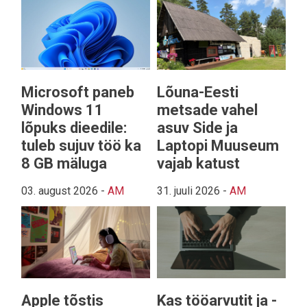
Microsoft paneb
Lõuna-Eesti
Windows 11
metsade vahel
lõpuks dieedile:
asuv Side ja
tuleb sujuv töö ka
Laptopi Muuseum
8 GB mäluga
vajab katust
03. august 2026
-
AM
31. juuli 2026
-
AM
Apple tõstis
Kas tööarvutit ja -