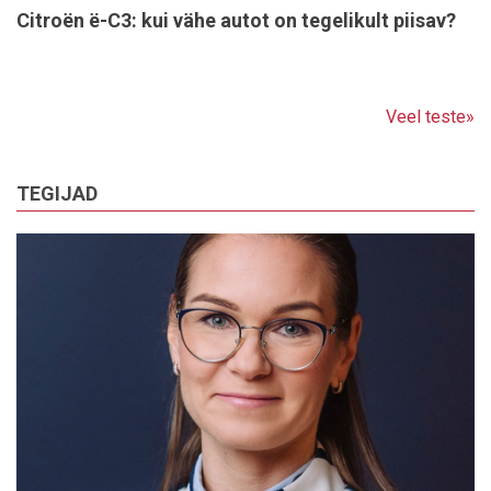
Citroën ë-C3: kui vähe autot on tegelikult piisav?
Veel teste»
TEGIJAD