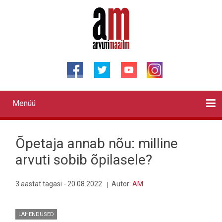
Liigu
edasi
põhisisu
juurde
Menüü
Primary
links
Kontaktid
Reklaam
Videod
Testid
Lahendused
Sõidukid
Arhiiv
English
Otsi
Õpetaja annab nõu: milline
arvuti sobib õpilasele?
3 aastat tagasi - 20.08.2022
Autor:
AM
LAHENDUSED