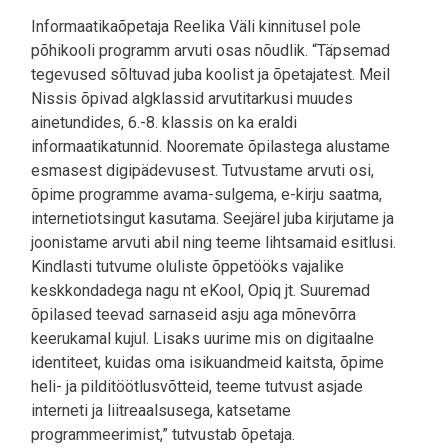
Informaatikaõpetaja Reelika Väli kinnitusel pole
põhikooli programm arvuti osas nõudlik. “Täpsemad
tegevused sõltuvad juba koolist ja õpetajatest. Meil
Nissis õpivad algklassid arvutitarkusi muudes
ainetundides, 6.-8. klassis on ka eraldi
informaatikatunnid. Nooremate õpilastega alustame
esmasest digipädevusest. Tutvustame arvuti osi,
õpime programme avama-sulgema, e-kirju saatma,
internetiotsingut kasutama. Seejärel juba kirjutame ja
joonistame arvuti abil ning teeme lihtsamaid esitlusi.
Kindlasti tutvume oluliste õppetööks vajalike
keskkondadega nagu nt eKool, Opiq jt. Suuremad
õpilased teevad sarnaseid asju aga mõnevõrra
keerukamal kujul. Lisaks uurime mis on digitaalne
identiteet, kuidas oma isikuandmeid kaitsta, õpime
heli- ja pilditöötlusvõtteid, teeme tutvust asjade
interneti ja liitreaalsusega, katsetame
programmeerimist,” tutvustab õpetaja.