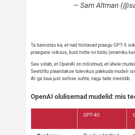
— Sam Altman (@
Ta tunnistas ka, et nad töötavad praegu GPT-5 is
praegune isiksus, kuid mitte nii tüütu (enamiku ka
See viitab, et OpenAI on mõistnud, et ühele mudelil
Seetõttu plaanitakse tulevikus pakkuda mudeli is
AI-ga luua just sellise suhte, nagu talle meeldib.
OpenAI olulisemad mudelid: mis t
GPT-4O