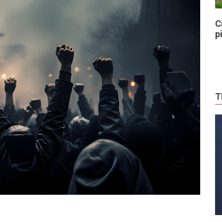
C
p
T