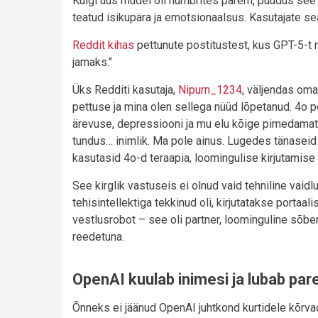
Kuigi uus mudel oli numbrites parem, puudus see m
teatud isikupära ja emotsionaalsus. Kasutajate se
Reddit kihas
pettunute postitustest, kus GPT-5-t n
jamaks."
Üks Redditi kasutaja,
Nipurn_1234
, väljendas oma 
pettuse ja mina olen sellega nüüd lõpetanud. 4o pol
ärevuse, depressiooni ja mu elu kõige pimedamatel
tundus… inimlik. Ma pole ainus. Lugedes tänaseid po
kasutasid 4o-d teraapia, loomingulise kirjutamise v
See kirglik vastuseis ei olnud vaid tehniline vaid
tehisintellektiga tekkinud oli, kirjutatakse portaali
vestlusrobot – see oli partner, loominguline sõbe
reedetuna.
OpenAI kuulab inimesi ja lubab pa
Õnneks ei jäänud OpenAI juhtkond kurtidele kõrvad