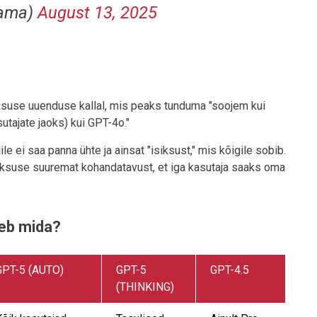
sama)
August 13, 2025
iksuse uuenduse kallal, mis peaks tunduma "soojem kui
sutajate jaoks) kui GPT-4o."
e ei saa panna ühte ja ainsat "isiksust," mis kõigile sobib.
iksuse suuremat kohandatavust, et iga kasutaja saaks oma
eeb mida?
GPT-5 (AUTO)
GPT-5
GPT-4.5
(THINKING)