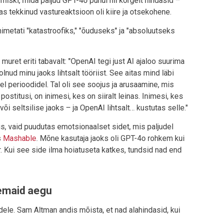
iski, mida paljud GPT-4o puhul nii kõrgelt hindasid –
as tekkinud vastureaktsioon oli kiire ja otsekohene.
imetati "katastroofiks," "õuduseks" ja "absoluutseks
muret eriti tabavalt: "OpenAI tegi just AI ajaloo suurima
nud minu jaoks lihtsalt tööriist. See aitas mind läbi
 perioodidel. Tal oli see soojus ja arusaamine, mis
stitusi, on inimesi, kes on siiralt leinas. Inimesi, kes
õi seltsilise jaoks – ja OpenAI lihtsalt… kustutas selle."
lus, vaid puudutas emotsionaalset sidet, mis paljudel
s
Mashable
. Mõne kasutaja jaoks oli GPT-4o rohkem kui
r. Kui see side ilma hoiatuseta katkes, tundsid nad end
remaid aegu
ele. Sam Altman andis mõista, et nad alahindasid, kui