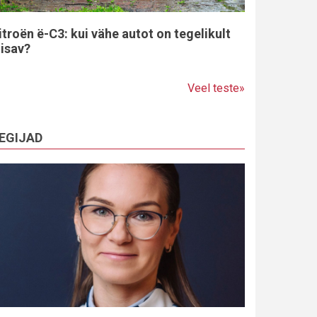
itroën ë-C3: kui vähe autot on tegelikult
iisav?
Veel teste»
EGIJAD