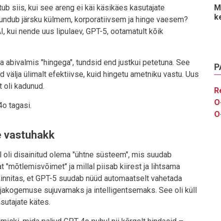
htub siis, kui see areng ei käi käsikäes kasutajate
M
k
tundub järsku külmem, korporatiivsem ja hinge vaesem?
, kui nende uus lipulaev, GPT-5, ootamatult kõik
a abivalmis "hingega", tundsid end justkui petetuna. See
P
 välja ülimalt efektiivse, kuid hingetu ametniku vastu. Uus
t oli kadunud.
R
O
4o tagasi.
O
e vastuhakk
l oli disainitud olema "ühtne süsteem", mis suudab
 "mõtlemisvõimet" ja millal piisab kiirest ja lihtsama
innitas, et GPT-5 suudab nüüd automaatselt vahetada
jakogemuse sujuvamaks ja intelligentsemaks. See oli küll
sutajate kätes.