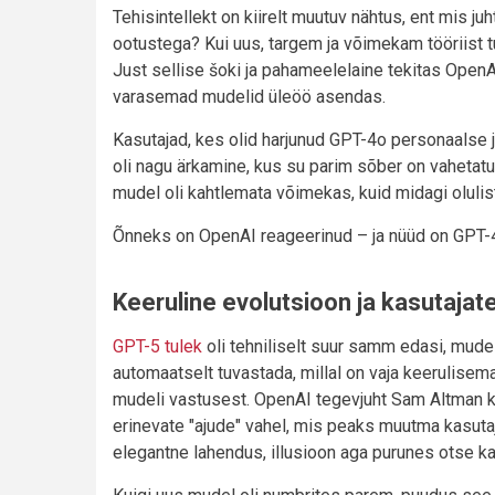
Tehisintellekt on kiirelt muutuv nähtus, ent mis ju
ootustega? Kui uus, targem ja võimekam tööriist 
Just sellise šoki ja pahameelelaine tekitas OpenAI
varasemad mudelid üleöö asendas.
Kasutajad, kes olid harjunud GPT-4o personaalse j
oli nagu ärkamine, kus su parim sõber on vahetatud
mudel oli kahtlemata võimekas, kuid midagi olulis
Õnneks on OpenAI reageerinud – ja nüüd on GPT-
Keeruline evolutsioon ja kasutajat
GPT-5 tulek
oli tehniliselt suur samm edasi, mude
automaatselt tuvastada, millal on vaja keerulisemat
mudeli vastusest. OpenAI tegevjuht Sam Altman k
erinevate "ajude" vahel, mis peaks muutma kasuta
elegantne lahendus, illusioon aga purunes otse ka