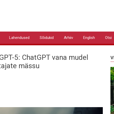
Lahendused
Sõidukid
Arhiiv
English
Otsi
 GPT-5: ChatGPT vana mudel
V
tajate mässu