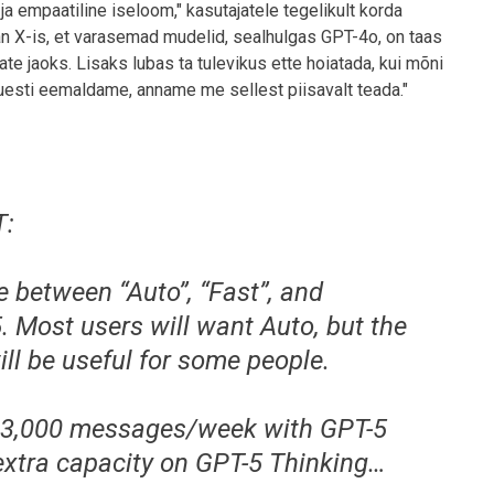
 empaatiline iseloom," kasutajatele tegelikult korda
an X-is, et varasemad mudelid, sealhulgas GPT-4o, on taas
ate jaoks. Lisaks lubas ta tulevikus ette hoiatada, kui mõni
uesti eemaldame, anname me sellest piisavalt teada."
T:
 between “Auto”, “Fast”, and
. Most users will want Auto, but the
ill be useful for some people.
w 3,000 messages/week with GPT-5
extra capacity on GPT-5 Thinking…