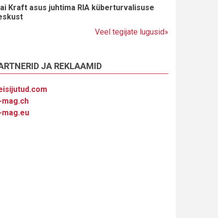
ai Kraft asus juhtima RIA küberturvalisuse
eskust
Veel tegijate lugusid»
ARTNERID JA REKLAAMID
eisijutud.com
-mag.ch
-mag.eu