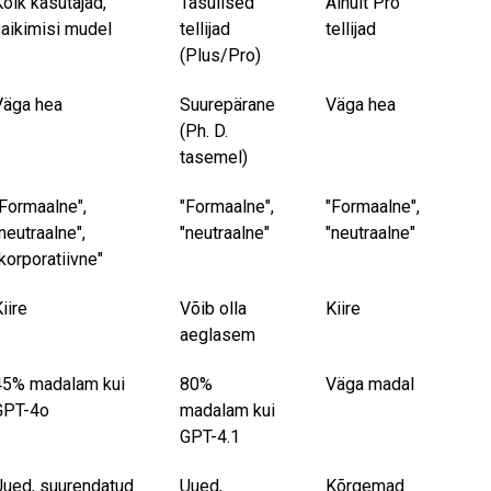
õik kasutajad,
Tasulised
Ainult Pro
vaikimisi mudel
tellijad
tellijad
(Plus/Pro)
Väga hea
Suurepärane
Väga hea
(Ph. D.
tasemel)
"Formaalne",
"Formaalne",
"Formaalne",
neutraalne",
"neutraalne"
"neutraalne"
korporatiivne"
iire
Võib olla
Kiire
aeglasem
45% madalam kui
80%
Väga madal
GPT-4o
madalam kui
GPT-4.1
Uued, suurendatud
Uued,
Kõrgemad