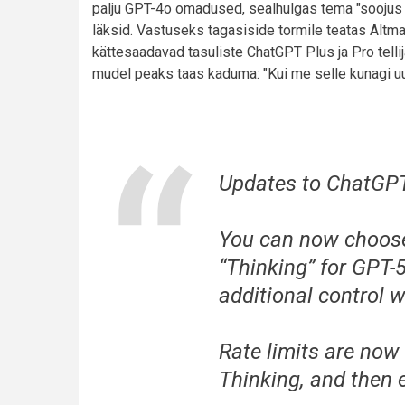
palju GPT-4o omadused, sealhulgas tema "soojus ja
läksid. Vastuseks tagasiside tormile teatas Altm
kättesaadavad tasuliste ChatGPT Plus ja Pro tellij
mudel peaks taas kaduma: "Kui me selle kunagi u
Updates to ChatGP
You can now choose
“Thinking” for GPT-5
additional control w
Rate limits are no
Thinking, and then 