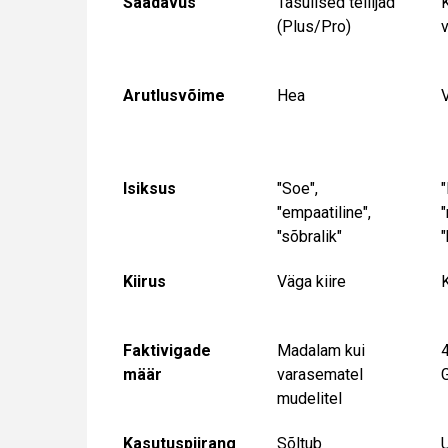
Saadavus
Tasulised tellijad
K
(Plus/Pro)
Arutlusvõime
Hea
Isiksus
"Soe",
"empaatiline",
"
"sõbralik"
"
Kiirus
Väga kiire
K
Faktivigade
Madalam kui
määr
varasematel
mudelitel
Kasutuspiirang
Sõltub