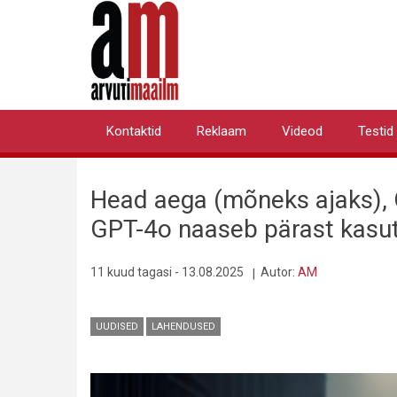
Liigu
edasi
põhisisu
juurde
Kontaktid
Reklaam
Videod
Testid
Primary
links
Head aega (mõneks ajaks),
GPT-4o naaseb pärast kasu
11 kuud tagasi - 13.08.2025
Autor:
AM
UUDISED
LAHENDUSED
Pilt