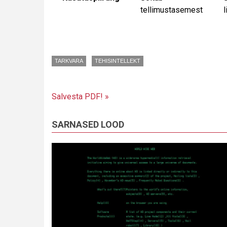
tellimustasemest
l
TARKVARA
TEHISINTELLEKT
Salvesta PDF! »
SARNASED LOOD