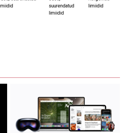
imiidid
suurendatud
limiidid
limiidid