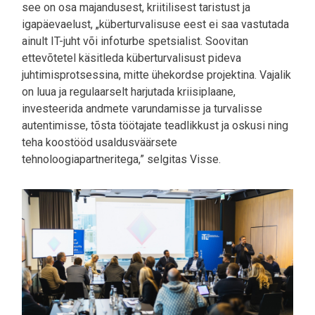
see on osa majandusest, kriitilisest taristust ja
igapäevaelust, „küberturvalisuse eest ei saa vastutada
ainult IT-juht või infoturbe spetsialist. Soovitan
ettevõtetel käsitleda küberturvalisust pideva
juhtimisprotsessina, mitte ühekordse projektina. Vajalik
on luua ja regulaarselt harjutada kriisiplaane,
investeerida andmete varundamisse ja turvalisse
autentimisse, tõsta töötajate teadlikkust ja oskusi ning
teha koostööd usaldusväärsete
tehnoloogiapartneritega,” selgitas Visse.