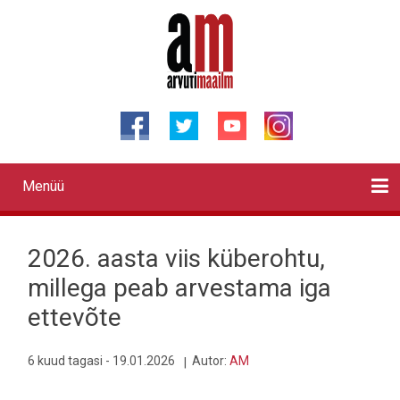
Liigu
edasi
põhisisu
juurde
Menüü
Primary
links
Kontaktid
Reklaam
Videod
Testid
Lahendused
Sõidukid
Arhiiv
English
Otsi
2026. aasta viis küberohtu,
millega peab arvestama iga
ettevõte
6 kuud tagasi - 19.01.2026
Autor:
AM