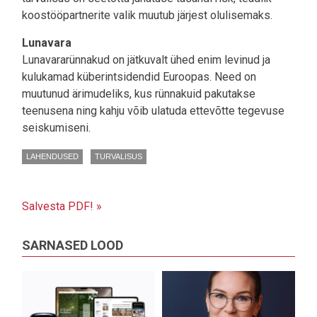
koostööpartnerite valik muutub järjest olulisemaks.
Lunavara
Lunavararünnakud on jätkuvalt ühed enim levinud ja
kulukamad küberintsidendid Euroopas. Need on
muutunud ärimudeliks, kus rünnakuid pakutakse
teenusena ning kahju võib ulatuda ettevõtte tegevuse
seiskumiseni.
LAHENDUSED
TURVALISUS
Salvesta PDF! »
SARNASED LOOD