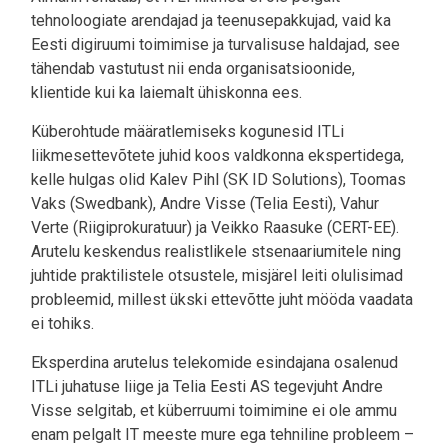
tehnoloogiate arendajad ja teenusepakkujad, vaid ka
Eesti digiruumi toimimise ja turvalisuse haldajad, see
tähendab vastutust nii enda organisatsioonide,
klientide kui ka laiemalt ühiskonna ees.
Küberohtude määratlemiseks kogunesid ITLi
liikmesettevõtete juhid koos valdkonna ekspertidega,
kelle hulgas olid Kalev Pihl (SK ID Solutions), Toomas
Vaks (Swedbank), Andre Visse (Telia Eesti), Vahur
Verte (Riigiprokuratuur) ja Veikko Raasuke (CERT-EE).
Arutelu keskendus realistlikele stsenaariumitele ning
juhtide praktilistele otsustele, misjärel leiti olulisimad
probleemid, millest ükski ettevõtte juht mööda vaadata
ei tohiks.
Eksperdina arutelus telekomide esindajana osalenud
ITLi juhatuse liige ja Telia Eesti AS tegevjuht Andre
Visse selgitab, et küberruumi toimimine ei ole ammu
enam pelgalt IT meeste mure ega tehniline probleem –