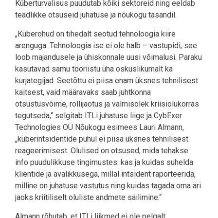
Küberturvalisus puudutab kõiki sektoreid ning eeldab
teadlikke otsuseid juhatuse ja nõukogu tasandil.
„Küberohud on tihedalt seotud tehnoloogia kiire
arenguga. Tehnoloogia ise ei ole halb – vastupidi, see
loob majandusele ja ühiskonnale uusi võimalusi. Paraku
kasutavad samu tööriistu üha oskuslikumalt ka
kurjategijad. Seetõttu ei piisa enam üksnes tehnilisest
kaitsest, vaid määravaks saab juhtkonna
otsustusvõime, rollijaotus ja valmisolek kriisiolukorras
tegutseda,“ selgitab ITLi juhatuse liige ja CybExer
Technologies OÜ Nõukogu esimees Lauri Almann,
„küberintsidentide puhul ei piisa üksnes tehnilisest
reageerimisest. Olulised on otsused, mida tehakse
info puudulikkuse tingimustes: kas ja kuidas suhelda
klientide ja avalikkusega, millal intsident raporteerida,
milline on juhatuse vastutus ning kuidas tagada oma äri
jaoks kriitiliselt oluliste andmete säilimine.“
Almann rõhutab, et ITLi liikmed ei ole pelgalt