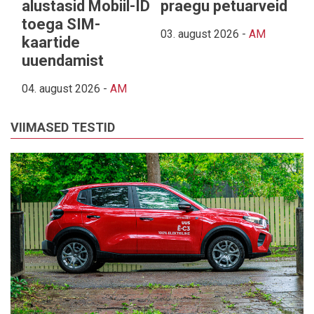
alustasid Mobiil-ID
praegu petuarveid
toega SIM-
03. august 2026
-
AM
kaartide
uuendamist
04. august 2026
-
AM
VIIMASED TESTID