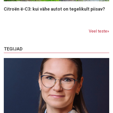
Citroën ë-C3: kui vähe autot on tegelikult piisav?
Veel teste»
TEGIJAD