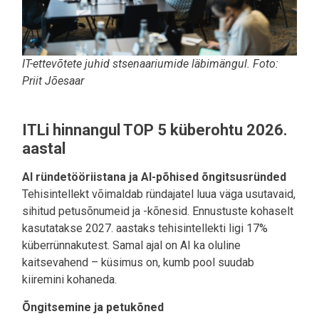
IT-ettevõtete juhid stsenaariumide läbimängul. Foto:
Priit Jõesaar
ITLi hinnangul TOP 5 küberohtu 2026.
aastal
AI ründetööriistana ja AI-põhised õngitsusründed
Tehisintellekt võimaldab ründajatel luua väga usutavaid,
sihitud petusõnumeid ja -kõnesid. Ennustuste kohaselt
kasutatakse 2027. aastaks tehisintellekti ligi 17%
küberrünnakutest. Samal ajal on AI ka oluline
kaitsevahend – küsimus on, kumb pool suudab
kiiremini kohaneda.
Õngitsemine ja petukõned