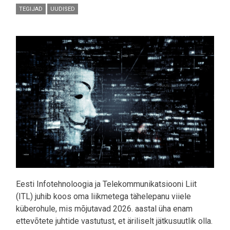
TEGIJAD
UUDISED
Pilt
Eesti Infotehnoloogia ja Telekommunikatsiooni Liit
(ITL) juhib koos oma liikmetega tähelepanu viiele
küberohule, mis mõjutavad 2026. aastal üha enam
ettevõtete juhtide vastutust, et äriliselt jätkusuutlik olla.