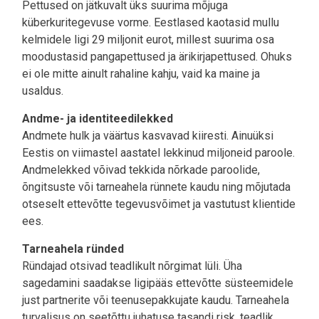
Pettused on jätkuvalt üks suurima mõjuga
küberkuritegevuse vorme. Eestlased kaotasid mullu
kelmidele ligi 29 miljonit eurot, millest suurima osa
moodustasid pangapettused ja ärikirjapettused. Ohuks
ei ole mitte ainult rahaline kahju, vaid ka maine ja
usaldus.
Andme- ja identiteedilekked
Andmete hulk ja väärtus kasvavad kiiresti. Ainuüksi
Eestis on viimastel aastatel lekkinud miljoneid paroole.
Andmelekked võivad tekkida nõrkade paroolide,
õngitsuste või tarneahela rünnete kaudu ning mõjutada
otseselt ettevõtte tegevusvõimet ja vastutust klientide
ees.
Tarneahela ründed
Ründajad otsivad teadlikult nõrgimat lüli. Üha
sagedamini saadakse ligipääs ettevõtte süsteemidele
just partnerite või teenusepakkujate kaudu. Tarneahela
turvalisus on seetõttu juhatuse tasandi risk, teadlik