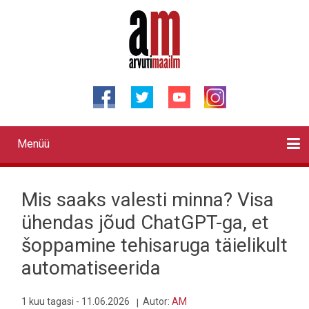
Liigu
edasi
põhisisu
juurde
Menüü
Primary
links
Kontaktid
Reklaam
Videod
Testid
Lahendused
Sõidukid
Arhiiv
English
Otsi
Mis saaks valesti minna? Visa
ühendas jõud ChatGPT-ga, et
šoppamine tehisaruga täielikult
automatiseerida
1 kuu tagasi - 11.06.2026
Autor:
AM