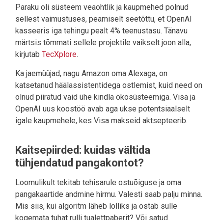
Paraku oli süsteem veaohtlik ja kaupmehed polnud
sellest vaimustuses, peamiselt seetõttu, et OpenAI
kasseeris iga tehingu pealt 4% teenustasu. Tänavu
märtsis tõmmati sellele projektile vaikselt joon alla,
kirjutab
TecXplore
.
Ka jaemüüjad, nagu Amazon oma Alexaga, on
katsetanud häälassistentidega ostlemist, kuid need on
olnud piiratud vaid ühe kindla ökosüsteemiga. Visa ja
OpenAI uus koostöö avab aga ukse potentsiaalselt
igale kaupmehele, kes Visa makseid aktsepteerib.
Kaitsepiirded: kuidas vältida
tühjendatud pangakontot?
Loomulikult tekitab tehisarule ostuõiguse ja oma
pangakaartide andmine hirmu. Valesti saab palju minna.
Mis siis, kui algoritm läheb lolliks ja ostab sulle
kogemata tuhat rulli tualettpaberit? Või satud