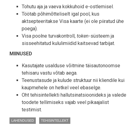
Tohutu aja ja vaeva kokkuhoid e-ostlemisel.
Töötab põhimõtteliselt igal pool, kus
aktsepteeritakse Visa kaarte (ei ole piiratud ühe
poega).
Visa poolne turvakontroll,
token
-süsteem ja
sisseehitatud kululimiidid kaitsevad tarbijat.
MIINUSED
Kasutajate usalduse võitmine täisautonoomse
tehisaru vastu võtab aega.
Teenustasude ja kulude struktuur nii kliendile kui
kaupmehele on hetkel veel ebaselge.
Oht tehisintellekti hallutsinatsioonideks ja valede
toodete tellimiseks vajab veel pikaajalist
testimist.
LAHENDUSED
TEHISINTELLEKT