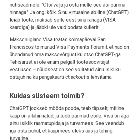
nutiseadmele: "Otsi välja ja osta mulle see asi parima
hinnaga." Ja ongi kõik. Sinu virtuaalne abiline (ChatGPT)
leiab toote, maksab selle eest sinu rahaga (VISA
kaardiga) ja jääbki üle vaid oodata kullerit.
Maksehiiglane Visa teatas kolmapäeval San
Franciscos toimunud Visa Payments Forumil, et nad on
ühendanud oma maksevõrgustiku otse ChatGPT-ga.
Tehisarust ei ole enam pelgalt tootesoovitajat
vestluses – nüüdsest on see volitatud sinu isikliku
ostujuhina ka pangakaarti
checkout
is lehvitama.
Kuidas süsteem toimib?
ChatGPT jookseb mööda poode, teab täpselt, milline
kaup on allahinnatud, ja toob parimad esile. Visa on aga
sinu isiklik raamatupidaja ja turvamees. See veendub
iga ostu puhul, et kaupmees oleks aus ja tehing
turvaline.