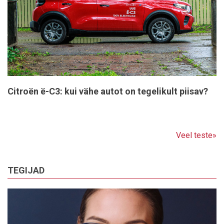
Citroën ë-C3: kui vähe autot on tegelikult piisav?
Veel teste»
TEGIJAD