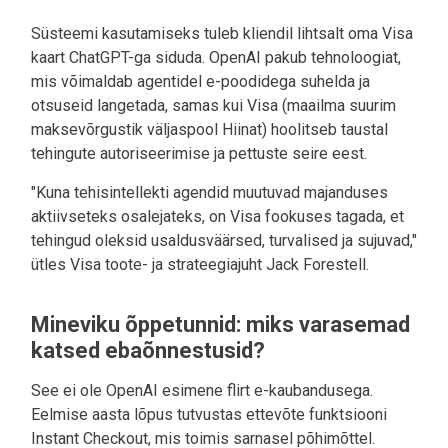
Süsteemi kasutamiseks tuleb kliendil lihtsalt oma Visa
kaart ChatGPT-ga siduda. OpenAI pakub tehnoloogiat,
mis võimaldab agentidel e-poodidega suhelda ja
otsuseid langetada, samas kui Visa (maailma suurim
maksevõrgustik väljaspool Hiinat) hoolitseb taustal
tehingute autoriseerimise ja pettuste seire eest.
"Kuna tehisintellekti agendid muutuvad majanduses
aktiivseteks osalejateks, on Visa fookuses tagada, et
tehingud oleksid usaldusväärsed, turvalised ja sujuvad,"
ütles Visa toote- ja strateegiajuht Jack Forestell.
Mineviku õppetunnid: miks varasemad
katsed ebaõnnestusid?
See ei ole OpenAI esimene flirt e-kaubandusega.
Eelmise aasta lõpus tutvustas ettevõte funktsiooni
Instant Checkout, mis toimis sarnasel põhimõttel.