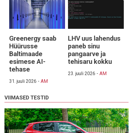
Greenergy saab
LHV uus lahendus
Hüürusse
paneb sinu
Baltimaade
pangaarve ja
esimese AI-
tehisaru kokku
tehase
23. juuli 2026
-
AM
31. juuli 2026
-
AM
VIIMASED TESTID