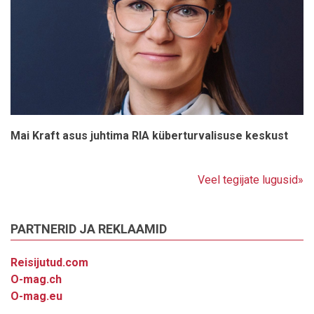
Mai Kraft asus juhtima RIA küberturvalisuse keskust
Veel tegijate lugusid»
PARTNERID JA REKLAAMID
Reisijutud.com
O-mag.ch
O-mag.eu