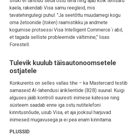
siiski ei tahtnud seda ostu teha ning ajab kõik tehisaru
kaela, rakendab Visa samu reegleid, mis
tavatehingutegi puhul. "Ja seetõttu muudamegi kogu
oma žetoonide (
token
) raamistikku ja andmete
kogumise protsessi Visa Intelligent Commerce´i abil,
et tagada selliste probleemide vältimine," lisas
Forestell.
Tulevik kuulub täisautonoomsetele
ostjatele
Konkurents on selles vallas tihe – ka Mastercard testib
sarnaseid AI-lahendusi äriklientide (B2B) suunal. Kuigi
alguses jääb kontroll suuresti inimese kätesse ning
süsteem saadab enne iga ostu nutitelefoni
kinnitusnõude, usub Visa, et aja jooksul harjuvad
inimesed mugavusega ja ei pea enam kinnitama.
PLUSSID