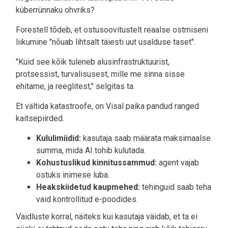
küberrünnaku ohvriks?
Forestell tõdeb, et ostusoovitustelt reaalse ostmiseni
liikumine "nõuab lihtsalt täiesti uut usalduse taset".
"Kuid see kõik tuleneb alusinfrastruktuurist,
protsessist, turvalisusest, mille me sinna sisse
ehitame, ja reeglitest," selgitas ta.
Et vältida katastroofe, on Visal paika pandud ranged
kaitsepiirded.
Kululimiidid:
kasutaja saab määrata maksimaalse
summa, mida AI tohib kulutada.
Kohustuslikud kinnitussammud:
agent vajab
ostuks inimese luba.
Heakskiidetud kaupmehed:
tehinguid saab teha
vaid kontrollitud e-poodides.
Vaidluste korral, näiteks kui kasutaja väidab, et ta ei