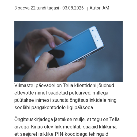
3 päeva 22 tundi tagasi -
03.08.2026
Autor:
AM
Viimastel päevadel on Telia klientideni jõudnud
ettevõtte nimel saadetud petuarved, millega
püütakse inimesi suunata õngitsuslinkidele ning
seeläbi pangakontodele ligi pääseda.
Õngitsuskirjadega jäetakse mulje, et tegu on Telia
arvega. Kirjas olev link meelitab saajaid klikkima,
et seejärel isiklike PIN-koodidega tehinguid