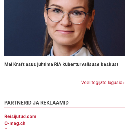
Mai Kraft asus juhtima RIA küberturvalisuse keskust
Veel tegijate lugusid»
PARTNERID JA REKLAAMID
Reisijutud.com
O-mag.ch