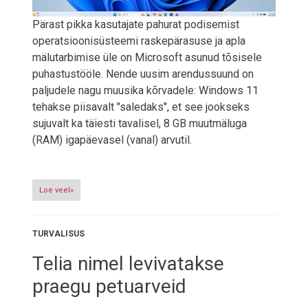
Pärast pikka kasutajate pahurat podisemist
operatsioonisüsteemi raskepärasuse ja apla
mälutarbimise üle on Microsoft asunud tõsisele
puhastustööle. Nende uusim arendussuund on
paljudele nagu muusika kõrvadele: Windows 11
tehakse piisavalt "saledaks", et see jookseks
sujuvalt ka täiesti tavalisel, 8 GB muutmäluga
(RAM) igapäevasel (vanal) arvutil.
Loe veel»
TURVALISUS
Telia nimel levivatakse
praegu petuarveid