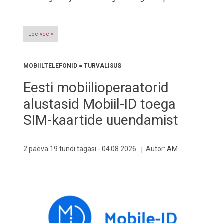
Loe veel»
MOBIILTELEFONID
●
TURVALISUS
Eesti mobiilioperaatorid
alustasid Mobiil-ID toega
SIM-kaartide uuendamist
2 päeva 19 tundi tagasi -
04.08.2026
Autor:
AM