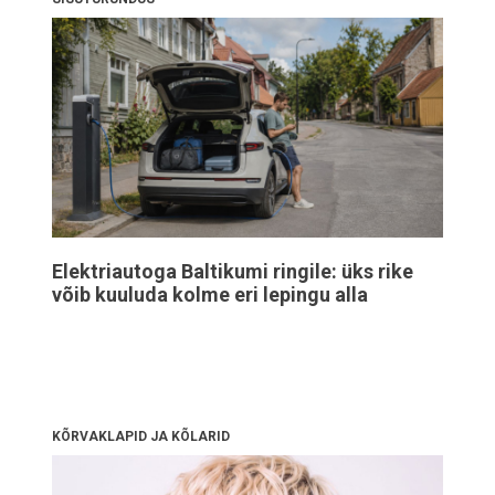
Elektriautoga Baltikumi ringile: üks rike
võib kuuluda kolme eri lepingu alla
KÕRVAKLAPID JA KÕLARID