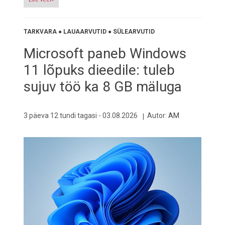
TARKVARA
●
LAUAARVUTID
●
SÜLEARVUTID
Microsoft paneb Windows
11 lõpuks dieedile: tuleb
sujuv töö ka 8 GB mäluga
3 päeva 12 tundi tagasi -
03.08.2026
Autor:
AM