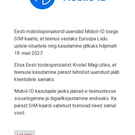
Eesti mobiilioperaatorid uuendad Mobiil-ID toega
SIM-kaarte, et teenus vastaks Euroopa Liidu
uutele nõuetele ning kasutamine jätkuks hiljemalt
19. mail 2027.
Elisa Eesti tootespetsialist Kristel Mägi ütles, et
teenuse kasutamine pärast tehnilist uuendust jääb
klientidele samaks.
Mobiil-ID kasutajate jaoks jäävad e-teenustesse
sisselogimine ja digiallkirjastamine endiseks. Ka
pärast SIM-kaardi vahetust toimivad need samal
viisil.
Loe veel»