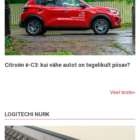
Citroën ë-C3: kui vähe autot on tegelikult piisav?
Veel teste»
LOGITECHI NURK