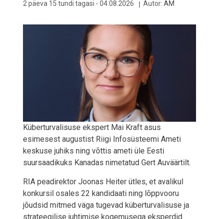
2 päeva 15 tundi tagasi -
04.08.2026
Autor:
AM
Küberturvalisuse ekspert Mai Kraft asus
esimesest augustist Riigi Infosüsteemi Ameti
keskuse juhiks ning võttis ameti üle Eesti
suursaadikuks Kanadas nimetatud Gert Auväärtilt.
RIA peadirektor Joonas Heiter ütles, et avalikul
konkursil osales 22 kandidaati ning lõppvooru
jõudsid mitmed väga tugevad küberturvalisuse ja
strateegilise juhtimise kogemusega eksperdid.