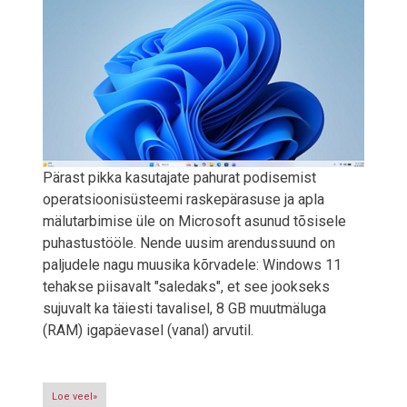
Pärast pikka kasutajate pahurat podisemist
operatsioonisüsteemi raskepärasuse ja apla
mälutarbimise üle on Microsoft asunud tõsisele
puhastustööle. Nende uusim arendussuund on
paljudele nagu muusika kõrvadele: Windows 11
tehakse piisavalt "saledaks", et see jookseks
sujuvalt ka täiesti tavalisel, 8 GB muutmäluga
(RAM) igapäevasel (vanal) arvutil.
Loe veel»