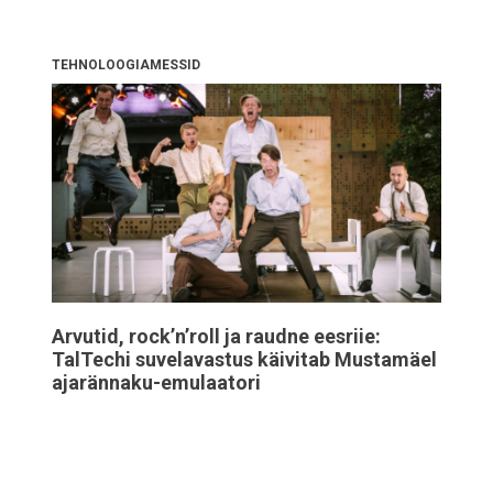
TEHNOLOOGIAMESSID
Arvutid, rock’n’roll ja raudne eesriie:
TalTechi suvelavastus käivitab Mustamäel
ajarännaku-emulaatori