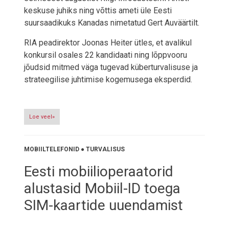
keskuse juhiks ning võttis ameti üle Eesti
suursaadikuks Kanadas nimetatud Gert Auväärtilt.
RIA peadirektor Joonas Heiter ütles, et avalikul
konkursil osales 22 kandidaati ning lõppvooru
jõudsid mitmed väga tugevad küberturvalisuse ja
strateegilise juhtimise kogemusega eksperdid.
Loe veel»
MOBIILTELEFONID
●
TURVALISUS
Eesti mobiilioperaatorid
alustasid Mobiil-ID toega
SIM-kaartide uuendamist