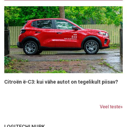
Citroën ë-C3: kui vähe autot on tegelikult piisav?
Veel teste»
LOGITECHI NURK