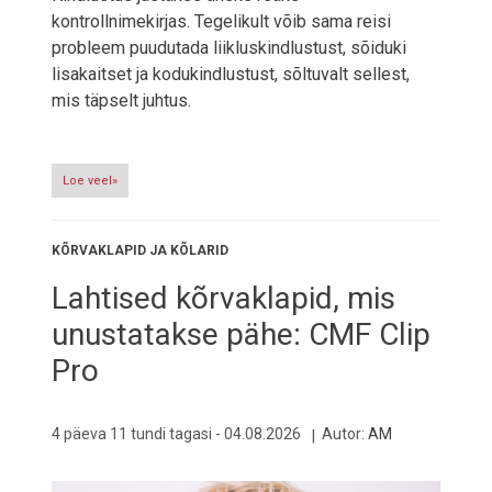
kontrollnimekirjas. Tegelikult võib sama reisi
probleem puudutada liikluskindlustust, sõiduki
lisakaitset ja kodukindlustust, sõltuvalt sellest,
mis täpselt juhtus.
Loe veel»
KÕRVAKLAPID JA KÕLARID
Lahtised kõrvaklapid, mis
unustatakse pähe: CMF Clip
Pro
4 päeva 11 tundi tagasi -
04.08.2026
Autor:
AM