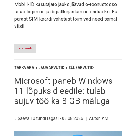
Mobiil-ID kasutajate jaoks jäävad e-teenustesse
sisselogimine ja digiallkirjastamine endiseks. Ka
pärast SIM-kaardi vahetust toimivad need samal
viisil.
Loe veel»
TARKVARA
●
LAUAARVUTID
●
SÜLEARVUTID
Microsoft paneb Windows
11 lõpuks dieedile: tuleb
sujuv töö ka 8 GB mäluga
5 päeva 10 tundi tagasi -
03.08.2026
Autor:
AM