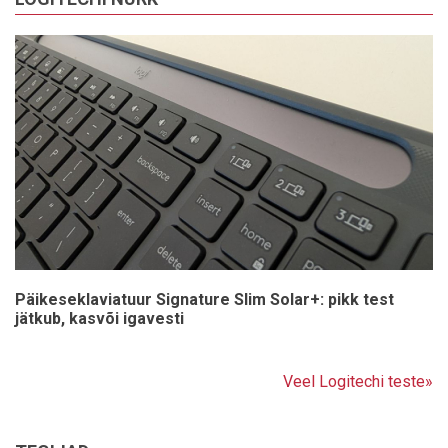
Päikeseklaviatuur Signature Slim Solar+: pikk test
jätkub, kasvõi igavesti
Veel Logitechi teste»