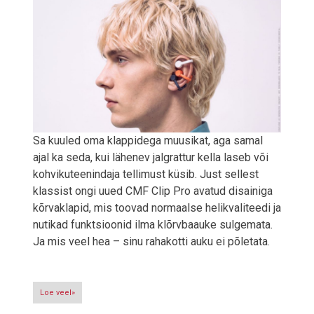
Sa kuuled oma klappidega muusikat, aga samal
ajal ka seda, kui lähenev jalgrattur kella laseb või
kohvikuteenindaja tellimust küsib. Just sellest
klassist ongi uued CMF Clip Pro avatud disainiga
kõrvaklapid, mis toovad normaalse helikvaliteedi ja
nutikad funktsioonid ilma klõrvbaauke sulgemata.
Ja mis veel hea – sinu rahakotti auku ei põletata.
Loe veel»