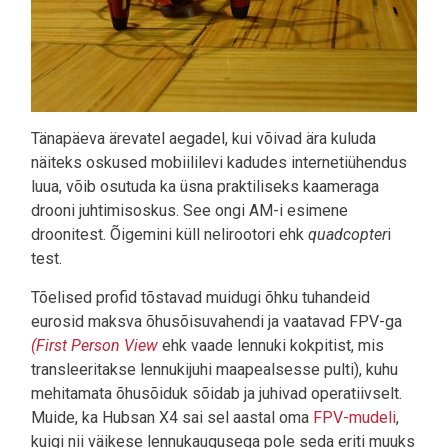
Tänapäeva ärevatel aegadel, kui võivad ära kuluda
näiteks oskused mobiililevi kadudes internetiühendus
luua, võib osutuda ka üsna praktiliseks kaameraga
drooni juhtimisoskus. See ongi AM-i esimene
droonitest. Õigemini küll nelirootori ehk
quadcopter
i
test.
Tõelised profid tõstavad muidugi õhku tuhandeid
eurosid maksva õhusõisuvahendi ja vaatavad FPV-ga
(First Person View
ehk vaade lennuki kokpitist, mis
transleeritakse lennukijuhi maapealsesse pulti), kuhu
mehitamata õhusõiduk sõidab ja juhivad operatiivselt.
Muide, ka Hubsan X4 sai sel aastal oma
FPV-mudeli
,
kuigi nii väikese lennukaugusega pole seda eriti muuks