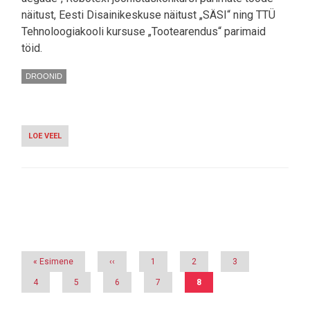
näitust, Eesti Disainikeskuse näitust „SÄSI“ ning TTÜ
Tehnoloogiakooli kursuse „Tootearendus“ parimaid
töid.
DROONID
LOE VEEL
-
HOMME
HAKKAVAD
ROBOTID
JALGPALLI
MÄNGIMA
Pagination
Esimene
« Esimene
Eelmine
‹‹
Page
1
Page
2
Page
3
leht
leht
Page
4
Page
5
Page
6
Page
7
Eesolev
8
leht