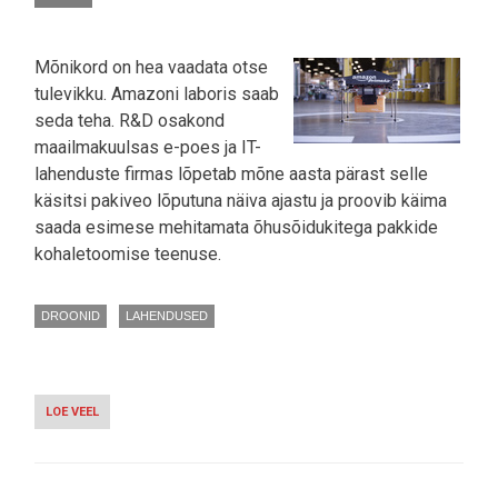
Mõnikord on hea vaadata otse
tulevikku. Amazoni laboris saab
seda teha. R&D osakond
maailmakuulsas e-poes ja IT-
lahenduste firmas lõpetab mõne aasta pärast selle
käsitsi pakiveo lõputuna näiva ajastu ja proovib käima
saada esimese mehitamata õhusõidukitega pakkide
kohaletoomise teenuse.
DROONID
LAHENDUSED
LOE VEEL
-
VIDEO:
AMAZON
LENNUTAB
DROONIDE