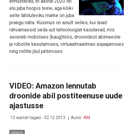
ennustavad, et aastal 2020 on
elu juba hoopis teine, aga kõiki
selle lähituleviku märke on juba
praegu näha. Küsimus on ainult selles, kui laiad
rahvamassid seda uut tehnoloogiat kasutavad, mis
seisneb mobiilses (kaug)töös, droonidest abimeeste
ja robotite kasutamises, virtuaalmaailmas asjaajamises
ning mõtte jõul juhtimises.
VIDEO: Amazon lennutab
droonide abil postiteenuse uude
ajastusse
12 aastat tagasi - 02.12.2013
Autor:
AM
VIDEOD