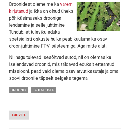
Droonidest oleme me ka
varem
kirjutanud
ja ikka on olnud üheks
põhiküsimuseks drooniga
lendamine ja selle juhtimine.
Tundub, et tuleviku eduka
spetsialisti oskuste hulka peab kuuluma ka osav
droonijuhtimine FPV-süsteemiga. Aga mitte alati.
Nii nagu tulevad isesõitvad autod, nii on olemas ka
iselendavad droonid, mis täidavad edukalt etteantud
missiooni. pead vaid olema osav arvutikasutaja ja oma
soovi droonile täpselt selgeks tegema.
DROONID
LAHENDUSED
LOE VEEL
-
VIDEO:
DROON
LENDAB