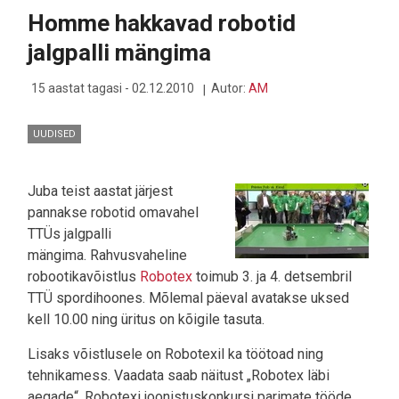
ABIL
Homme hakkavad robotid
POSTITEENUSE
UUDE
jalgpalli mängima
AJASTUSSE
15 aastat tagasi - 02.12.2010
Autor:
AM
UUDISED
Juba teist aastat järjest
pannakse robotid omavahel
TTÜs jalgpalli
mängima. Rahvusvaheline
robootikavõistlus
Robotex
toimub 3. ja 4. detsembril
TTÜ spordihoones. Mõlemal päeval avatakse uksed
kell 10.00 ning üritus on kõigile tasuta.
Lisaks võistlusele on Robotexil ka töötoad ning
tehnikamess. Vaadata saab näitust „Robotex läbi
aegade“, Robotexi joonistuskonkursi parimate tööde