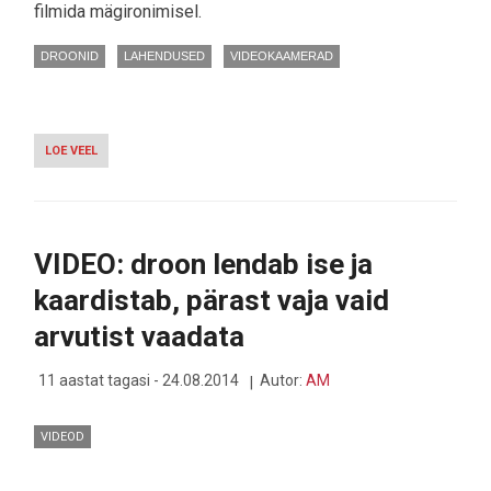
filmida mägironimisel.
DROONID
LAHENDUSED
VIDEOKAAMERAD
LOE VEEL
-
VIDEO:
NIXIE
-
KANTAV
DROON
VIDEO: droon lendab ise ja
EHK
LENDAV
kaardistab, pärast vaja vaid
KÄEKELL
arvutist vaadata
11 aastat tagasi - 24.08.2014
Autor:
AM
VIDEOD