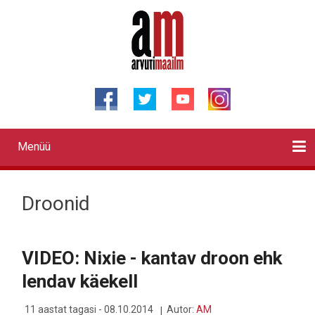
Liigu
edasi
põhisisu
juurde
Menüü
Primary
links
Kontaktid
Reklaam
Videod
Testid
Lahendused
Sõidukid
Arhiiv
English
Otsi
Droonid
VIDEO: Nixie - kantav droon ehk
lendav käekell
11 aastat tagasi - 08.10.2014
Autor:
AM