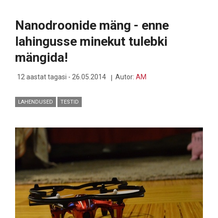
ISE
JA
Nanodroonide mäng - enne
KAARDISTAB,
PÄRAST
lahingusse minekut tulebki
VAJA
VAID
mängida!
ARVUTIST
VAADATA
12 aastat tagasi - 26.05.2014
Autor:
AM
LAHENDUSED
TESTID