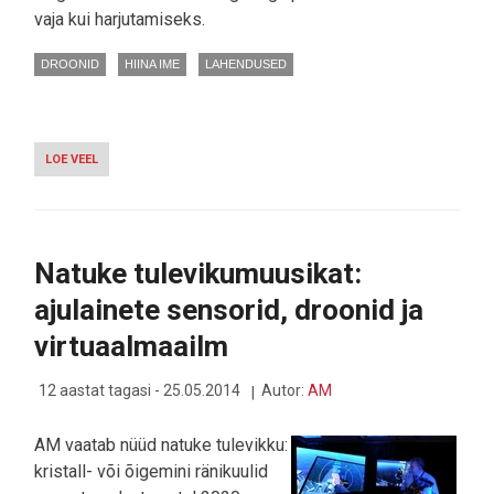
vaja kui harjutamiseks.
DROONID
HIINA IME
LAHENDUSED
LOE VEEL
-
NANODROONIDE
MÄNG
-
ENNE
LAHINGUSSE
Natuke tulevikumuusikat:
MINEKUT
TULEBKI
ajulainete sensorid, droonid ja
MÄNGIDA!
virtuaalmaailm
12 aastat tagasi - 25.05.2014
Autor:
AM
AM vaatab nüüd natuke tulevikku:
kristall- või õigemini ränikuulid