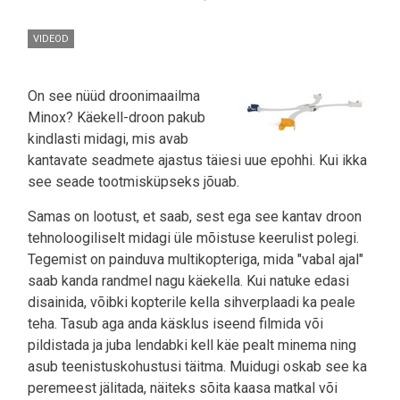
VIDEOD
On see nüüd droonimaailma
Minox? Käekell-droon pakub
kindlasti midagi, mis avab
kantavate seadmete ajastus täiesi uue epohhi. Kui ikka
see seade tootmisküpseks jõuab.
Samas on lootust, et saab, sest ega see kantav droon
tehnoloogiliselt midagi üle mõistuse keerulist polegi.
Tegemist on painduva multikopteriga, mida "vabal ajal"
saab kanda randmel nagu käekella. Kui natuke edasi
disainida, võibki kopterile kella sihverplaadi ka peale
teha. Tasub aga anda käsklus iseend filmida või
pildistada ja juba lendabki kell käe pealt minema ning
asub teenistuskohustusi täitma. Muidugi oskab see ka
peremeest jälitada, näiteks sõita kaasa matkal või