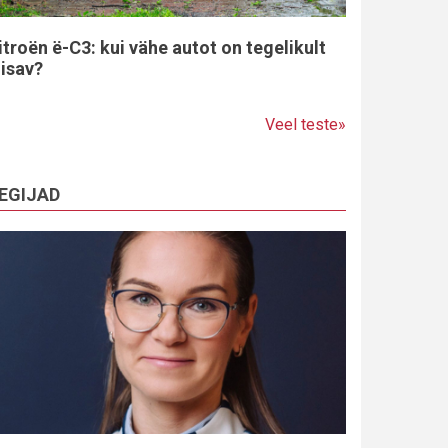
itroën ë-C3: kui vähe autot on tegelikult
iisav?
Veel teste»
EGIJAD