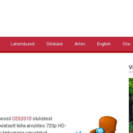
Lahendused
Sõidukid
Arhiiv
English
Otsi
V
messil
CES2010
olulistest
eatselt teha arvutites 720p HD-
i tarkvaraga varustatud