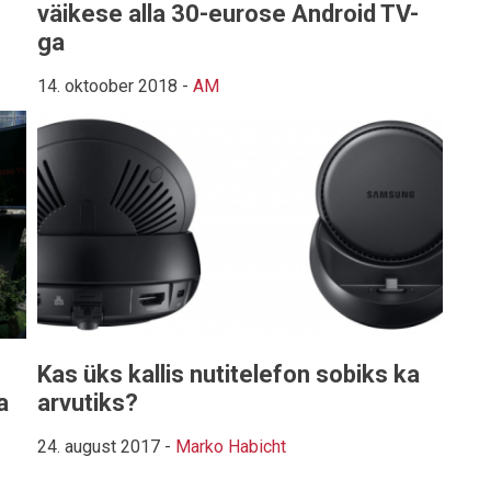
väikese alla 30-eurose Android TV-
ga
14. oktoober 2018
-
AM
Kas üks kallis nutitelefon sobiks ka
a
arvutiks?
24. august 2017
-
Marko Habicht