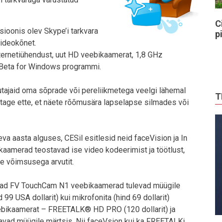
C
ioonis olev Skype’i tarkvara
p
ideokõnet.
nternetiühendust, uut HD veebikaamerat, 1,8 GHz
2 Beta for Windows programmi.
tajaid oma sõprade või pereliikmetega veelgi lähemal
T
ujutage ette, et näete rõõmusära lapselapse silmades või
 aasta alguses, CESil esitlesid neid faceVision ja In
ikaamerad teostavad ise video kodeerimist ja töötlust,
e võimsusega arvutit.
avad FV TouchCam N1 veebikaamerad tulevad müügile
99 USA dollarit) kui mikrofonita (hind 69 dollarit)
veebikaamerat – FREETALK® HD PRO (120 dollarit) ja
vad müügile märtsis. Nii faceVsion kui ka FREETALKi