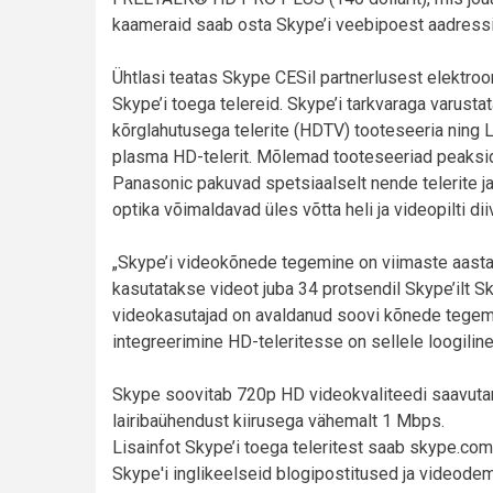
kaameraid saab osta Skype’i veebipoest aadress
Ühtlasi teatas Skype CESil partnerlusest elektro
Skype’i toega telereid. Skype’i tarkvaraga varus
kõrglahutusega telerite (HDTV) tooteseeria ning 
plasma HD-telerit. Mõlemad tooteseeriad peaksid 
Panasonic pakuvad spetsiaalselt nende telerite j
optika võimaldavad üles võtta heli ja videopilti di
„Skype’i videokõnede tegemine on viimaste aast
kasutatakse videot juba 34 protsendil Skype’ilt Sk
videokasutajad on avaldanud soovi kõnede tegemi
integreerimine HD-teleritesse on sellele loogiline
Skype soovitab 720p HD videokvaliteedi saavutami
lairibaühendust kiirusega vähemalt 1 Mbps.
Lisainfot Skype’i toega teleritest saab skype.co
Skype'i inglikeelseid blogipostitused ja videode