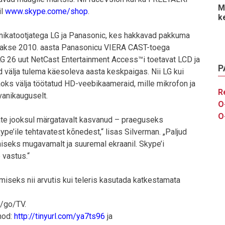
M
il
www.skype.come/shop
.
k
onikatootjatega LG ja Panasonic, kes hakkavad pakkuma
tatakse 2010. aasta Panasonicu VIERA CAST-toega
LG 26 uut NetCast Entertainment Access™i toetavat LCD ja
P
välja tulema käesoleva aasta keskpaigas. Nii LG kui
aoks välja töötatud HD-veebikaameraid, mille mikrofon ja
R
ivanikauguselt.
O
O
ate jooksul märgatavalt kasvanud – praeguseks
ype’ile tehtavatest kõnedest,“ lisas Silverman. „Paljud
seks mugavamalt ja suuremal ekraanil. Skype’i
 vastus.“
seks nii arvutis kui teleris kasutada katkestamata
m/go/TV.
mod:
http://tinyurl.com/ya7ts96
ja