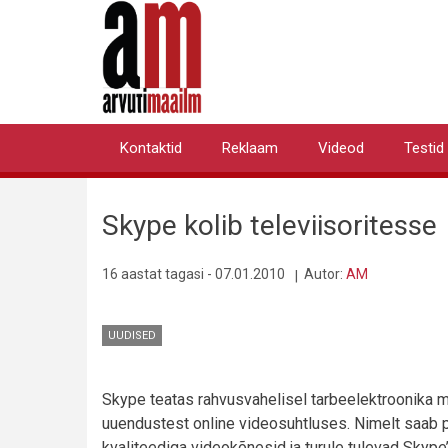
Liigu
edasi
põhisisu
juurde
Kontaktid
Reklaam
Videod
Testid
Primary
links
Skype kolib televiisoritesse
16 aastat tagasi - 07.01.2010
Autor:
AM
UUDISED
Skype teatas rahvusvahelisel tarbeelektroonika 
uuendustest online videosuhtluses. Nimelt saab p
kvaliteediga videokõnesid ja turule tulevad Skype’