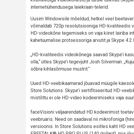
internetiühendusega laiekraan-telerid.
Uusim Windowsile mõeldud, hetkel veel beetavers
võimaldab 720p resolutsiooniga HD-kvaliteedis v
HD-videokõne tegemiseks on vaja kiiret lairiba i
kahetuumalise protsessoriga arvutit ja Skype 4.
„HD-kvaliteedis videokõnega saavad Skype’i kasu
olla,“ ütles Skype’i tegevjuht Josh Silverman. „K
sõbra kihlasõrmuse mustrit.“
Uued HD-veebikaamerad jõuavad müügile käesoleva
Store Solutions. Skype’i sertifitseeritud HD-veeb
mistõttu ei ole HD-video kodeerimiseks vaja suur
faceVisioni väljaarendatud HD kodeerimist toet
veebruaris. Need on saadaval nii mikrofoniga (hind 
versioonis. In Store Solutions esitles kaht HD 
FREETALK® HD PRO PLUS (140 dollarit), mis jõua