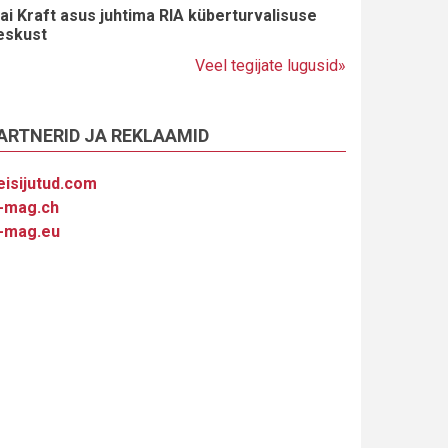
ai Kraft asus juhtima RIA küberturvalisuse
eskust
Veel tegijate lugusid»
ARTNERID JA REKLAAMID
eisijutud.com
-mag.ch
-mag.eu