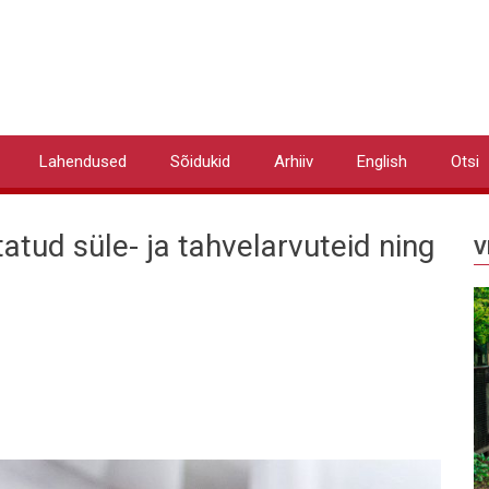
Lahendused
Sõidukid
Arhiiv
English
Otsi
tud süle- ja tahvelarvuteid ning
V