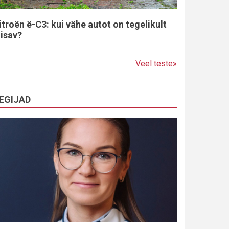
itroën ë-C3: kui vähe autot on tegelikult
iisav?
Veel teste»
EGIJAD