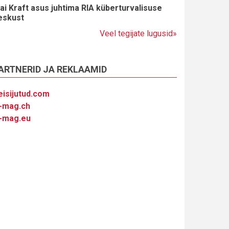
ai Kraft asus juhtima RIA küberturvalisuse
eskust
Veel tegijate lugusid»
ARTNERID JA REKLAAMID
eisijutud.com
-mag.ch
-mag.eu