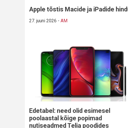
Apple tõstis Macide ja iPadide hin
27. juuni 2026
-
AM
Edetabel: need olid esimesel
poolaastal kõige popimad
nutiseadmed Telia poodides