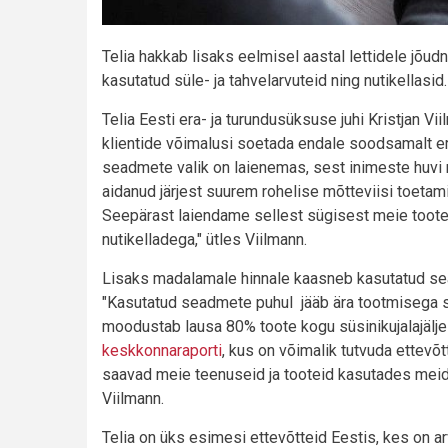
Telia hakkab lisaks eelmisel aastal lettidele jõu
kasutatud süle- ja tahvelarvuteid ning nutikellasid.
Telia Eesti era- ja turundusüksuse juhi Kristjan V
klientide võimalusi soetada endale soodsamalt er
seadmete valik on laienemas, sest inimeste huvi
aidanud järjest suurem rohelise mõtteviisi toetami
Seepärast laiendame sellest sügisest meie tootepor
nutikelladega," ütles Viilmann.
Lisaks madalamale hinnale kaasneb kasutatud s
"Kasutatud seadmete puhul jääb ära tootmisega s
moodustab lausa 80% toote kogu süsinikujalajäljes
keskkonnaraporti
, kus on võimalik tutvuda ettevõ
saavad meie teenuseid ja tooteid kasutades meid
Viilmann.
Telia on üks esimesi ettevõtteid Eestis, kes on 