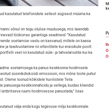
M
k
dnud kasutatud telefonidele sellest sügisest müüma ka
iilmanni sõnul on tegu olulise muutusega, mis laiendab
P
inevaid töökorras garantiiga seadmeid. "Kasutatud
 nende soetamise vastu on kasvanud, millele on kaasa
R
ne ja teadvustamine nii ettevõtete kui eraisikute poolt.
O
tfelli veel nii kasutatud süle- ja tahvelarvutite kui ka
O
eadme soetamisega ka panus keskkonna hoidmisele.
eotud süsinikdioksiidi emissioon, mis mõne toote puhul
t. Oleme loonud kõikidele huvilistele Telia
tte panusega keskkonnahoidu ja sellega, kuidas kliendid
 ümbritseva ruumi hoidmisesse panustada," lisas
arvutanud välja enda kogu tegevuse mõju keskkonnale.