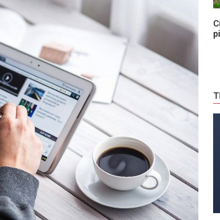
C
p
T