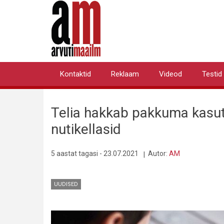
Liigu
edasi
põhisisu
juurde
Kontaktid
Reklaam
Videod
Testid
Primary
links
Telia hakkab pakkuma kasuta
nutikellasid
5 aastat tagasi - 23.07.2021
Autor:
AM
UUDISED
Pilt