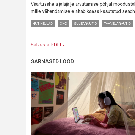
Väärtusahela jalajälje arvutamise põhjal moodustab
mille vähendamisele aitab kaasa kasutatud seadm
NUTIKELLAD
ÖKO
SÜLEARVUTID
TAHVELARVUTID
Salvesta PDF! »
SARNASED LOOD