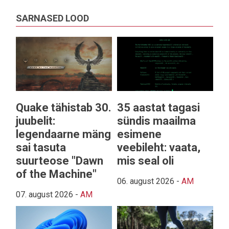
SARNASED LOOD
Quake tähistab 30.
35 aastat tagasi
juubelit:
sündis maailma
legendaarne mäng
esimene
sai tasuta
veebileht: vaata,
suurteose "Dawn
mis seal oli
of the Machine"
06. august 2026
-
AM
07. august 2026
-
AM