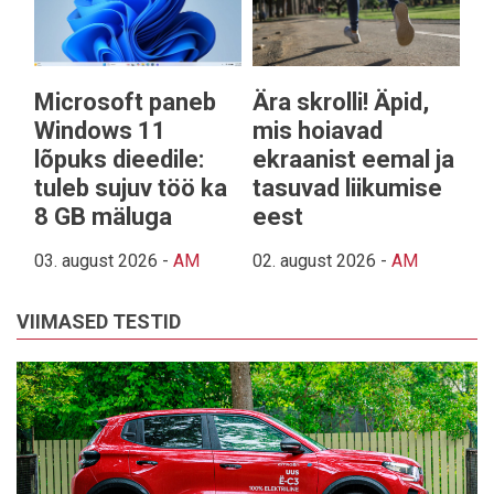
Microsoft paneb
Ära skrolli! Äpid,
Windows 11
mis hoiavad
lõpuks dieedile:
ekraanist eemal ja
tuleb sujuv töö ka
tasuvad liikumise
8 GB mäluga
eest
03. august 2026
-
AM
02. august 2026
-
AM
VIIMASED TESTID