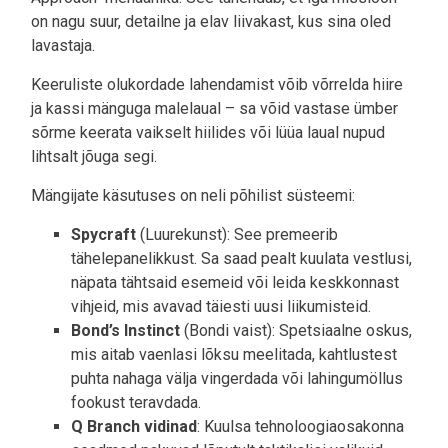
on nagu suur, detailne ja elav liivakast, kus sina oled
lavastaja.
Keeruliste olukordade lahendamist võib võrrelda hiire
ja kassi mänguga malelaual – sa võid vastase ümber
sõrme keerata vaikselt hiilides või lüüa laual nupud
lihtsalt jõuga segi.
Mängijate käsutuses on neli põhilist süsteemi:
Spycraft
(Luurekunst): See premeerib
tähelepanelikkust. Sa saad pealt kuulata vestlusi,
näpata tähtsaid esemeid või leida keskkonnast
vihjeid, mis avavad täiesti uusi liikumisteid.
Bond’s Instinct
(Bondi vaist): Spetsiaalne oskus,
mis aitab vaenlasi lõksu meelitada, kahtlustest
puhta nahaga välja vingerdada või lahingumöllus
fookust teravdada.
Q Branch vidinad
: Kuulsa tehnoloogiaosakonna