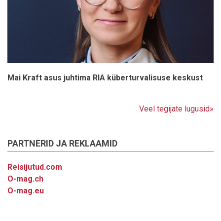
Mai Kraft asus juhtima RIA küberturvalisuse keskust
Veel tegijate lugusid»
PARTNERID JA REKLAAMID
Reisijutud.com
O-mag.ch
O-mag.eu