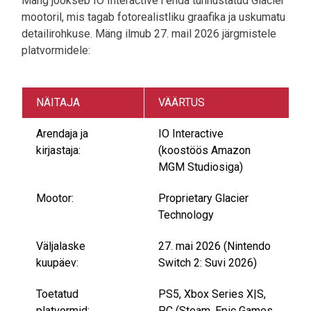
Mäng jookseb IO Interactive'i enda tunnustatud Glacier
mootoril, mis tagab fotorealistliku graafika ja uskumatu
detailirohkuse. Mäng ilmub 27. mail 2026 järgmistele
platvormidele:
NÄITAJA
VÄÄRTUS
Arendaja ja
IO Interactive
kirjastaja:
(koostöös Amazon
MGM Studiosiga)
Mootor:
Proprietary Glacier
Technology
Väljalaske
27. mai 2026 (Nintendo
kuupäev:
Switch 2: Suvi 2026)
Toetatud
PS5, Xbox Series X|S,
platvormid:
PC (Steam, Epic Games