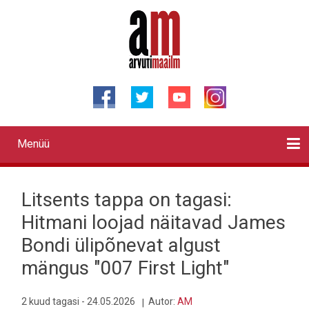
Liigu
edasi
põhisisu
juurde
Menüü
Primary
links
Kontaktid
Reklaam
Videod
Testid
Lahendused
Sõidukid
Arhiiv
English
Otsi
Litsents tappa on tagasi:
Hitmani loojad näitavad James
Bondi ülipõnevat algust
mängus "007 First Light"
2 kuud tagasi - 24.05.2026
Autor:
AM