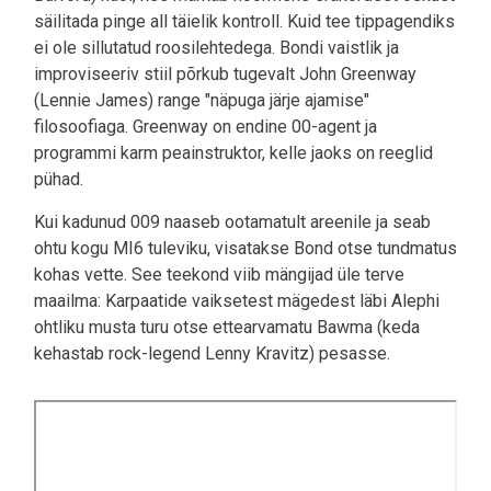
säilitada pinge all täielik kontroll. Kuid tee tippagendiks
ei ole sillutatud roosilehtedega. Bondi vaistlik ja
improviseeriv stiil põrkub tugevalt John Greenway
(Lennie James) range "näpuga järje ajamise"
filosoofiaga. Greenway on endine 00-agent ja
programmi karm peainstruktor, kelle jaoks on reeglid
pühad.
Kui kadunud 009 naaseb ootamatult areenile ja seab
ohtu kogu MI6 tuleviku, visatakse Bond otse tundmatus
kohas vette. See teekond viib mängijad üle terve
maailma: Karpaatide vaiksetest mägedest läbi Alephi
ohtliku musta turu otse ettearvamatu Bawma (keda
kehastab rock-legend Lenny Kravitz) pesasse.
Video
URL