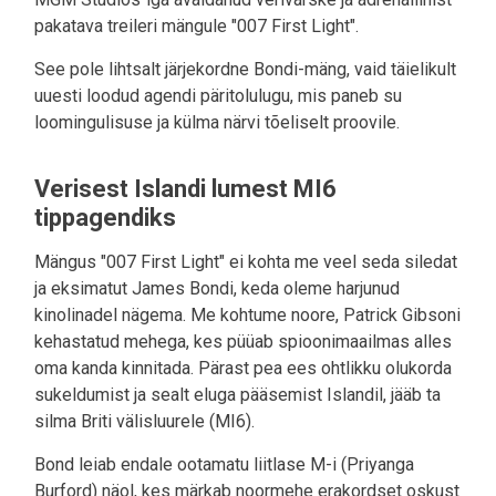
pakatava treileri mängule "007 First Light".
See pole lihtsalt järjekordne Bondi-mäng, vaid täielikult
uuesti loodud agendi päritolulugu, mis paneb su
loomingulisuse ja külma närvi tõeliselt proovile.
Verisest Islandi lumest MI6
tippagendiks
Mängus "007 First Light" ei kohta me veel seda siledat
ja eksimatut James Bondi, keda oleme harjunud
kinolinadel nägema. Me kohtume noore, Patrick Gibsoni
kehastatud mehega, kes püüab spioonimaailmas alles
oma kanda kinnitada. Pärast pea ees ohtlikku olukorda
sukeldumist ja sealt eluga pääsemist Islandil, jääb ta
silma Briti välisluurele (MI6).
Bond leiab endale ootamatu liitlase M-i (Priyanga
Burford) näol, kes märkab noormehe erakordset oskust