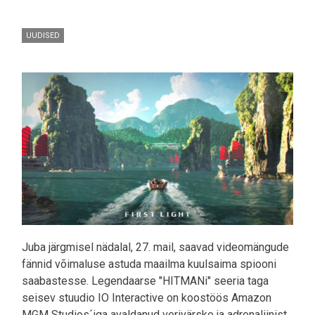
UUDISED
Pilt
Juba järgmisel nädalal, 27. mail, saavad videomängude
fännid võimaluse astuda maailma kuulsaima spiooni
saabastesse. Legendaarse "HITMANi" seeria taga
seisev stuudio IO Interactive on koostöös Amazon
MGM Studios´iga avaldanud verivärske ja adrenaliinist