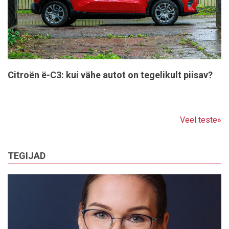
Citroën ë-C3: kui vähe autot on tegelikult piisav?
Veel teste»
TEGIJAD