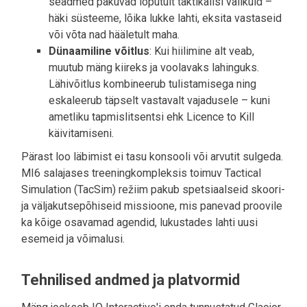
seadmed pakuvad lõputult taktikalisi valikuid –
häki süsteeme, lõika lukke lahti, eksita vastaseid
või võta nad hääletult maha.
Dünaamiline võitlus
: Kui hiilimine alt veab,
muutub mäng kiireks ja voolavaks lahinguks.
Lähivõitlus kombineerub tulistamisega ning
eskaleerub täpselt vastavalt vajadusele – kuni
ametliku tapmislitsentsi ehk Licence to Kill
käivitamiseni.
Pärast loo läbimist ei tasu konsooli või arvutit sulgeda.
MI6 salajases treeningkompleksis toimuv Tactical
Simulation (TacSim) režiim pakub spetsiaalseid skoori-
ja väljakutsepõhiseid missioone, mis panevad proovile
ka kõige osavamad agendid, lukustades lahti uusi
esemeid ja võimalusi.
Tehnilised andmed ja platvormid