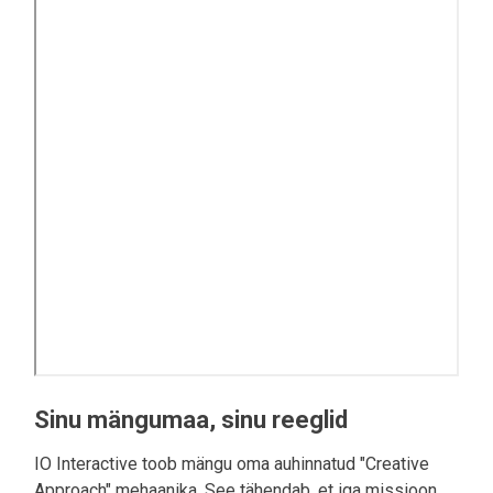
Sinu mängumaa, sinu reeglid
IO Interactive toob mängu oma auhinnatud "Creative
Approach" mehaanika. See tähendab, et iga missioon