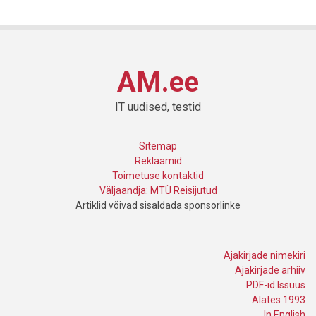
AM.ee
IT uudised, testid
Sitemap
Reklaamid
Toimetuse kontaktid
Väljaandja: MTÜ Reisijutud
Artiklid võivad sisaldada sponsorlinke
Ajakirjade nimekiri
Ajakirjade arhiiv
PDF-id Issuus
Alates 1993
In English