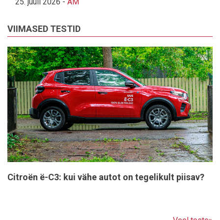
25. juuli 2026
-
AM
VIIMASED TESTID
Citroën ë-C3: kui vähe autot on tegelikult piisav?