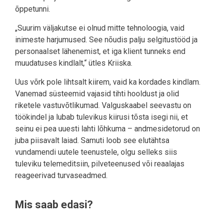
õppetunni.
„Suurim väljakutse ei olnud mitte tehnoloogia, vaid
inimeste harjumused. See nõudis palju selgitustööd ja
personaalset lähenemist, et iga klient tunneks end
muudatuses kindlalt,“ ütles Kriiska.
Uus võrk pole lihtsalt kiirem, vaid ka kordades kindlam.
Vanemad süsteemid vajasid tihti hooldust ja olid
riketele vastuvõtlikumad. Valguskaabel seevastu on
töökindel ja lubab tulevikus kiirusi tõsta isegi nii, et
seinu ei pea uuesti lahti lõhkuma – andmesidetorud on
juba piisavalt laiad. Samuti loob see elutähtsa
vundamendi uutele teenustele, olgu selleks siis
tuleviku telemeditsiin, pilveteenused või reaalajas
reageerivad turvaseadmed.
Mis saab edasi?