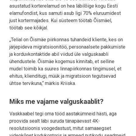
asustatud korterelamud on hea läbilõige kogu Eesti
elamufondist, kus samuti asub ligi 70% eluruumidest
just kortermajades. Kui süsteem töötab Õismäel,
töötab see kõikjal.
„Telial on Õismäe piirkonnas tuhandeid kliente, kes on
järjepideva migratsioonitöö, personaalsete pakkumiste
ja korduvkontaktide abil viidud üle valguskaabli
ühendustele. Õismäe kogemus kinnitab, et selline
mudel toimib ka suures linnapiirkonnas tingimusel, et
ehitus, klienditugi, müük ja migratsioon tegutsevad
ühtse tervikuna,“ märkis Kriiska.
Miks me vajame valguskaablit?
Vaskkaabel tegi oma tööd aastakümneid hästi, aga
proovida sealt läbi suruda tänapäevast 4K-
resolutsioonis voogedastust, mitut samaaegset
videokõnet kodukontoris ja armeed nutikodu seadmeid