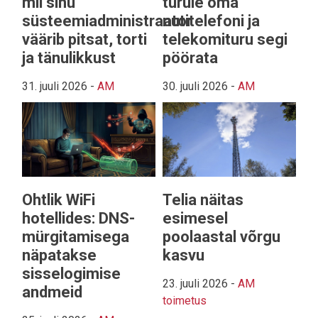
mil sinu
turule oma
süsteemiadministraator
nutitelefoni ja
väärib pitsat, torti
telekomituru segi
ja tänulikkust
pöörata
31. juuli 2026
-
AM
30. juuli 2026
-
AM
Ohtlik WiFi
Telia näitas
hotellides: DNS-
esimesel
mürgitamisega
poolaastal võrgu
näpatakse
kasvu
sisselogimise
23. juuli 2026
-
AM
andmeid
toimetus