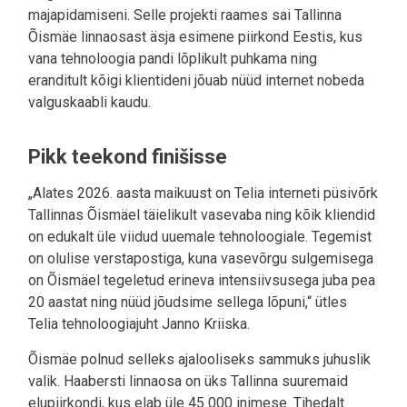
majapidamiseni. Selle projekti raames sai Tallinna
Õismäe linnaosast äsja esimene piirkond Eestis, kus
vana tehnoloogia pandi lõplikult puhkama ning
eranditult kõigi klientideni jõuab nüüd internet nobeda
valguskaabli kaudu.
Pikk teekond finišisse
„Alates 2026. aasta maikuust on Telia interneti püsivõrk
Tallinnas Õismäel täielikult vasevaba ning kõik kliendid
on edukalt üle viidud uuemale tehnoloogiale. Tegemist
on olulise verstapostiga, kuna vasevõrgu sulgemisega
on Õismäel tegeletud erineva intensiivsusega juba pea
20 aastat ning nüüd jõudsime sellega lõpuni,“ ütles
Telia tehnoloogiajuht Janno Kriiska.
Õismäe polnud selleks ajalooliseks sammuks juhuslik
valik. Haabersti linnaosa on üks Tallinna suuremaid
elupiirkondi, kus elab üle 45 000 inimese. Tihedalt