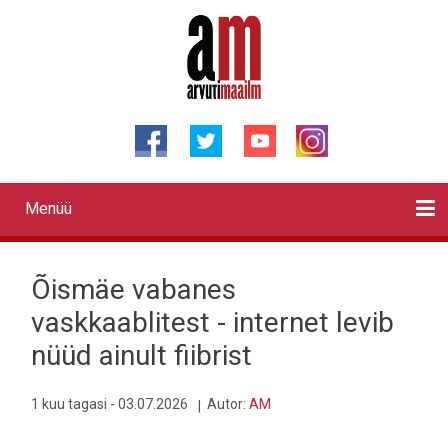
Liigu
edasi
põhisisu
juurde
Menüü
Primary
links
Kontaktid
Reklaam
Videod
Testid
Lahendused
Sõidukid
Arhiiv
English
Otsi
Õismäe vabanes
vaskkaablitest - internet levib
nüüd ainult fiibrist
1 kuu tagasi - 03.07.2026
Autor:
AM