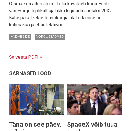
Õismäe on alles algus. Telia kavatseb kogu Eesti
vasevõrgu lõplikult ajalukku kirjutada aastaks 2032.
Kahe paralleelse tehnoloogia ülalpidamine on
kohmakas ja ebaefektiivne.
ANDMESIDE
VÕRGUSEADMED
Salvesta PDF! »
SARNASED LOOD
Täna on see päev,
SpaceX võib tuua