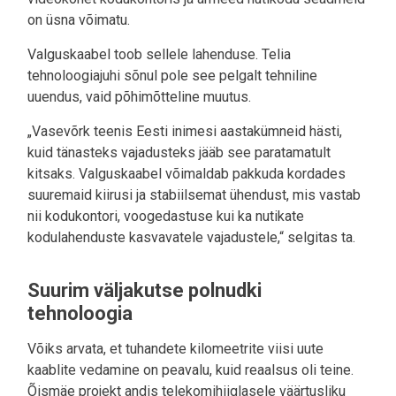
on üsna võimatu.
Valguskaabel toob sellele lahenduse. Telia
tehnoloogiajuhi sõnul pole see pelgalt tehniline
uuendus, vaid põhimõtteline muutus.
„Vasevõrk teenis Eesti inimesi aastakümneid hästi,
kuid tänasteks vajadusteks jääb see paratamatult
kitsaks. Valguskaabel võimaldab pakkuda kordades
suuremaid kiirusi ja stabiilsemat ühendust, mis vastab
nii kodukontori, voogedastuse kui ka nutikate
kodulahenduste kasvavatele vajadustele,“ selgitas ta.
Suurim väljakutse polnudki
tehnoloogia
Võiks arvata, et tuhandete kilomeetrite viisi uute
kaablite vedamine on peavalu, kuid reaalsus oli teine.
Õismäe projekt andis telekomihiiglasele väärtusliku