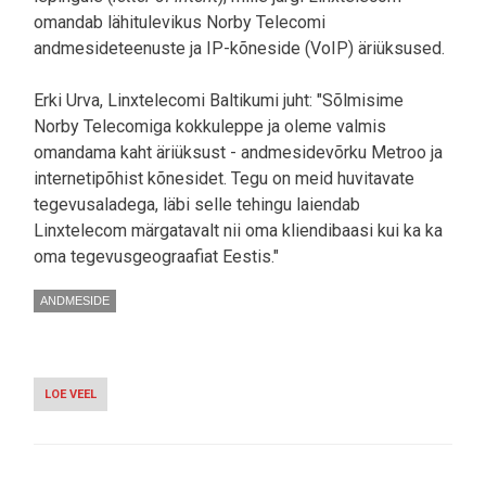
omandab lähitulevikus Norby Telecomi
andmesideteenuste ja IP-kõneside (VoIP) äriüksused.
Erki Urva, Linxtelecomi Baltikumi juht: "Sõlmisime
Norby Telecomiga kokkuleppe ja oleme valmis
omandama kaht äriüksust - andmesidevõrku Metroo ja
internetipõhist kõnesidet. Tegu on meid huvitavate
tegevusaladega, läbi selle tehingu laiendab
Linxtelecom märgatavalt nii oma kliendibaasi kui ka ka
oma tegevusgeograafiat Eestis."
ANDMESIDE
LOE VEEL
-
LINXTELECOM
SÕLMIS
EELKOKKULEPPE
NORBY