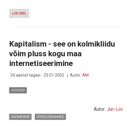
LOE VEEL
-
EESTI
ON
AINUS
RIIK,
MIS
Kapitalism - see on kolmikliidu
MÕJUTAB
INTERNETTI
võim pluss kogu maa
internetiseerimine
24 aastat tagasi - 25.01.2002
Autor:
AM
UUDISED
Autor:
Jüri Liiv
ANDMESIDE
VÕRGUSEADMED