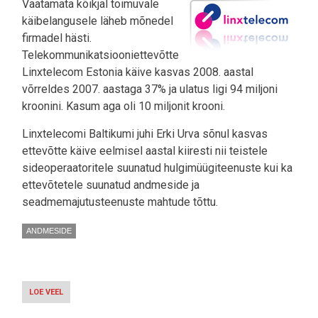
Vaatamata kõikjal toimuvale
käibelangusele läheb mõnedel
firmadel hästi.
Telekommunikatsiooniettevõtte
Linxtelecom Estonia käive kasvas 2008. aastal
võrreldes 2007. aastaga 37% ja ulatus ligi 94 miljoni
kroonini. Kasum aga oli 10 miljonit krooni.
Linxtelecomi Baltikumi juhi Erki Urva sõnul kasvas
ettevõtte käive eelmisel aastal kiiresti nii teistele
sideoperaatoritele suunatud hulgimüügiteenuste kui ka
ettevõtetele suunatud andmeside ja
seadmemajutusteenuste mahtude tõttu.
ANDMESIDE
LOE VEEL
-
LINXTELECOM
ESTONIA