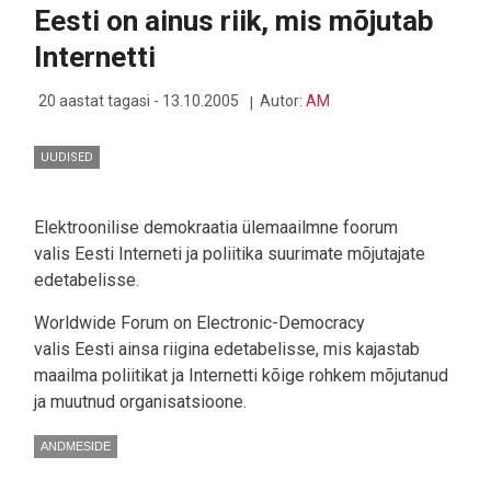
TELECOMI
Eesti on ainus riik, mis mõjutab
ANDMESIDE
ÄRIÜKSUSTE
Internetti
OSTMISEKS
20 aastat tagasi - 13.10.2005
Autor:
AM
UUDISED
Elektroonilise demokraatia ülemaailmne foorum
valis Eesti Interneti ja poliitika suurimate mõjutajate
edetabelisse.
Worldwide Forum on Electronic-Democracy
valis Eesti ainsa riigina edetabelisse, mis kajastab
maailma poliitikat ja Internetti kõige rohkem mõjutanud
ja muutnud organisatsioone.
ANDMESIDE