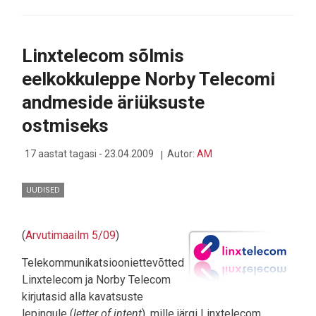
JA
KOMMUNIKATSIOONIMINISTER
JA
TELEKOMIETTEVÕTTED
Linxtelecom sõlmis
ALGATASID
ÜLIKIIRE
eelkokkuleppe Norby Telecomi
INTERNETIÜHENDUSE
PROJEKTI
andmeside äriüksuste
ESTWIN
ostmiseks
17 aastat tagasi - 23.04.2009
Autor:
AM
UUDISED
(
Arvutimaailm 5/09
)
Telekommunikatsiooniettevõtted
Linxtelecom ja Norby Telecom
kirjutasid alla kavatsuste
lepingule (
letter of intent
), mille järgi Linxtelecom