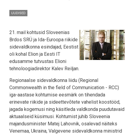
UUDISED
21. mail kohtusid Sloveenias
Brdos SRÜ ja Ida-Euroopa riikide
sidevaldkonna esindajad, Eestist
oli kohal Elion ja Eesti IT
edusamme tutvustas Elioni
tehnoloogiadirektor Kalev Reiljan.
Regionaalse sidevaldkonna liidu (Regional
Commonwealth in the field of Communication - RCC)
iga-aastase kohtumise eesmärk on tihendada
erinevate riikide ja sideettevõtete vahelist koostööd,
jagada kogemusi ning käsitleda valdkonda puudutavaid
aktuaalseid küsimusi. Kohtumist juhib Sloveenia
majandusminister Matej Lahovnik, osalevad näiteks
Venemaa, Ukraina, Valgevene sidevaldkonna ministrid