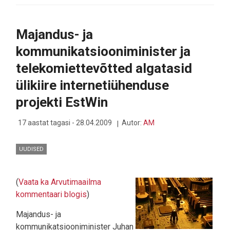
KÄIVE
KASVAS
37%
Majandus- ja
kommunikatsiooniminister ja
telekomiettevõtted algatasid
ülikiire internetiühenduse
projekti EstWin
17 aastat tagasi - 28.04.2009
Autor:
AM
UUDISED
(
Vaata ka Arvutimaailma
kommentaari blogis
)
Majandus- ja
kommunikatsiooniminister Juhan