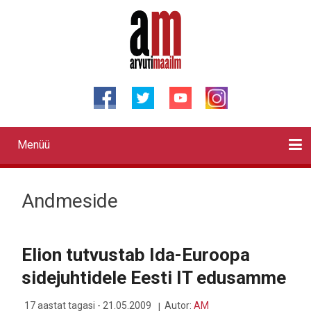
Liigu
edasi
põhisisu
juurde
Menüü
Primary
links
Kontaktid
Reklaam
Videod
Testid
Lahendused
Sõidukid
Arhiiv
English
Otsi
Andmeside
Elion tutvustab Ida-Euroopa
sidejuhtidele Eesti IT edusamme
17 aastat tagasi - 21.05.2009
Autor:
AM