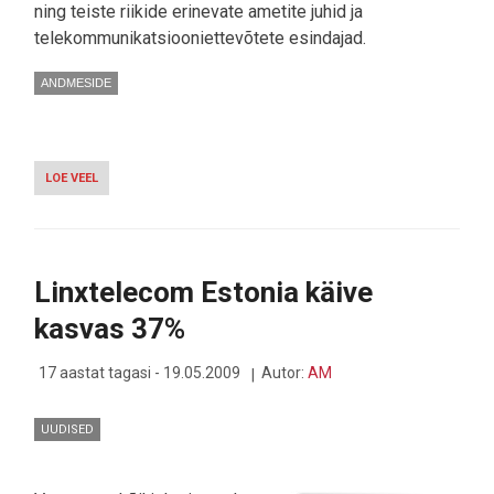
ning teiste riikide erinevate ametite juhid ja
telekommunikatsiooniettevõtete esindajad.
ANDMESIDE
LOE VEEL
-
ELION
TUTVUSTAB
IDA-
EUROOPA
SIDEJUHTIDELE
Linxtelecom Estonia käive
EESTI
IT
kasvas 37%
EDUSAMME
17 aastat tagasi - 19.05.2009
Autor:
AM
UUDISED