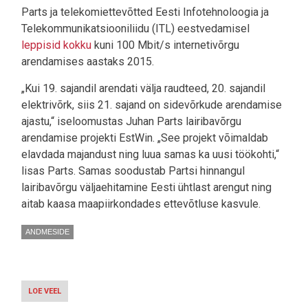
Parts ja telekomiettevõtted Eesti Infotehnoloogia ja
Telekommunikatsiooniliidu (ITL) eestvedamisel
leppisid kokku
kuni 100 Mbit/s internetivõrgu
arendamises aastaks 2015.
„Kui 19. sajandil arendati välja raudteed, 20. sajandil
elektrivõrk, siis 21. sajand on sidevõrkude arendamise
ajastu,“ iseloomustas Juhan Parts lairibavõrgu
arendamise projekti EstWin. „See projekt võimaldab
elavdada majandust ning luua samas ka uusi töökohti,“
lisas Parts. Samas soodustab Partsi hinnangul
lairibavõrgu väljaehitamine Eesti ühtlast arengut ning
aitab kaasa maapiirkondades ettevõtluse kasvule.
ANDMESIDE
LOE VEEL
-
MAJANDUS-