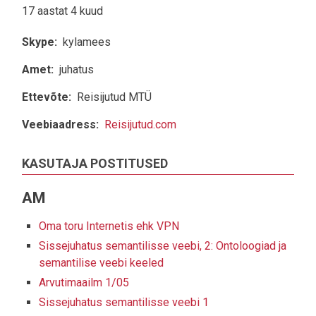
17 aastat 4 kuud
Skype
kylamees
Amet
juhatus
Ettevõte
Reisijutud MTÜ
Veebiaadress
Reisijutud.com
KASUTAJA POSTITUSED
AM
Oma toru Internetis ehk VPN
Sissejuhatus semantilisse veebi, 2: Ontoloogiad ja
semantilise veebi keeled
Arvutimaailm 1/05
Sissejuhatus semantilisse veebi 1