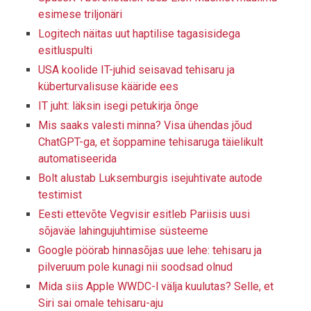
esimese triljonäri
Logitech näitas uut haptilise tagasisidega
esitluspulti
USA koolide IT-juhid seisavad tehisaru ja
küberturvalisuse kääride ees
IT juht: läksin isegi petukirja õnge
Mis saaks valesti minna? Visa ühendas jõud
ChatGPT-ga, et šoppamine tehisaruga täielikult
automatiseerida
Bolt alustab Luksemburgis isejuhtivate autode
testimist
Eesti ettevõte Vegvisir esitleb Pariisis uusi
sõjaväe lahingujuhtimise süsteeme
Google pöörab hinnasõjas uue lehe: tehisaru ja
pilveruum pole kunagi nii soodsad olnud
Mida siis Apple WWDC-l välja kuulutas? Selle, et
Siri sai omale tehisaru-aju