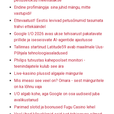
pettuselõksu meelitatakse
Endine profimängija: sina juhid mängu, mitte
vastupidi!
Ettevaatust! Eestis levivad petusõnumid tasumata
trahvi ettekäändel
Google I/O 2026 avas ukse tehisarust pakatavate
prillide ja iseseisvate AI-agentide ajastusse
Tallinnas startinud Latitude59 avab maailmale Uus-
Põhjala tehnoloogiasaladused
Philips tutvustas kahepoolset monitori -
teenindajatele kulub see ära
Live-kasiino plussid algajale mängurile
Mis imeasi see veel on? Omara - sest mänguritele
on ka lõhnu vaja
I/O algab kohe, aga Google on osa uudiseid juba
avalikustanud
Parimad slotid ja boonused Fugu Casino lehel