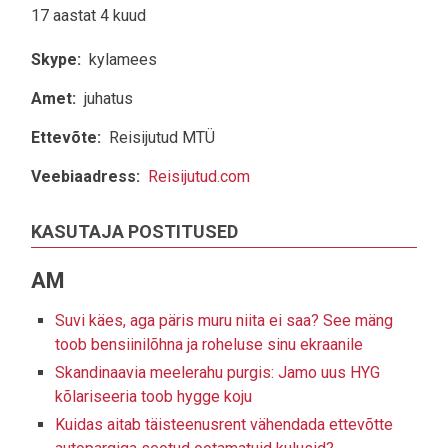
17 aastat 4 kuud
Skype
kylamees
Amet
juhatus
Ettevõte
Reisijutud MTÜ
Veebiaadress
Reisijutud.com
KASUTAJA POSTITUSED
AM
Suvi käes, aga päris muru niita ei saa? See mäng
toob bensiinilõhna ja roheluse sinu ekraanile
Skandinaavia meelerahu purgis: Jamo uus HYG
kõlariseeria toob hygge koju
Kuidas aitab täisteenusrent vähendada ettevõtte