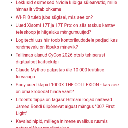
Lekkisid esimesed Nvidia kiibiga sülearvutid, mille
hinnasilt võtab ohkama
Wi-Fi 8 tuleb juba sügisel, mis see on?
Uued Xiaomi 17T ja 17T Pro: on siis taskus kantav
teleskoop ja hiigelaku mängumuutjad?
Logitechi uus hiir toob kontorilaudadele padjad: kas
randmevalu on lõpuks minevik?
Tallinnas alanud CyCon 2026 otsib tehisarust
digitaalset kaitsekilpi
Claude Mythos paljastas üle 10 000 kriitilise
turvaaugu
Sony uued klapid 1000X THE COLLEXION - kas see
on oma krõbedat hinda väärt?
Litsents tappa on tagasi: Hitmani loojad näitavad
James Bondi ülipõnevat algust mängus "007 First
Light"
Kavalad nipid, millega inimene avalikus ruumis