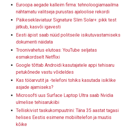
Euroopa aegade kalleim firma: tehnoloogiamaailma
nähtamatu valitseja purustas ajaloolise rekordi
Päikeseklaviatuur Signature Slim Solar+: pikk test
jätkub, kasvõi igavesti
Eesti äpist saab nüüd politseile isikutuvastamiseks
dokumenti näidata
Troonivahetus elutoas: YouTube seljatas
esmakordselt Netflixi
Google tõttab Androidi kasutajatele appi tehisaru
petukõnede vastu võideldes
Kas tööarvutit ja -telefoni tohiks kasutada isiklike
asjade ajamiseks?
Microsofti uus Surface Laptop Ultra saab Nvidia
ulmelise tehisarukiibi
Telliskivist taskukompuutrini: Täna 35 aastat tagasi
helises Eestis esimene mobiiltelefon ja muutis
kõike