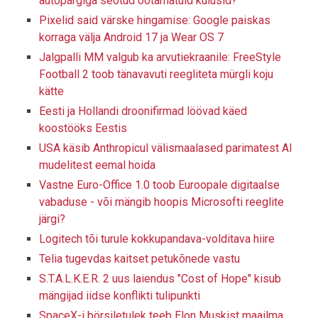
autopargiga seotud ootamatuid kulusid?
Pixelid said värske hingamise: Google paiskas
korraga välja Android 17 ja Wear OS 7
Jalgpalli MM valgub ka arvutiekraanile: FreeStyle
Football 2 toob tänavavuti reegliteta mürgli koju
kätte
Eesti ja Hollandi droonifirmad löövad käed
koostööks Eestis
USA käsib Anthropicul välismaalased parimatest AI
mudelitest eemal hoida
Vastne Euro-Office 1.0 toob Euroopale digitaalse
vabaduse - või mängib hoopis Microsofti reeglite
järgi?
Logitech tõi turule kokkupandava-volditava hiire
Telia tugevdas kaitset petukõnede vastu
S.T.A.L.K.E.R. 2 uus laiendus "Cost of Hope" kisub
mängijad iidse konflikti tulipunkti
SpaceX-i börsiletulek teeb Elon Muskist maailma