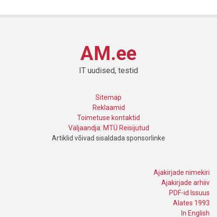
AM.ee
IT uudised, testid
Sitemap
Reklaamid
Toimetuse kontaktid
Väljaandja: MTÜ Reisijutud
Artiklid võivad sisaldada sponsorlinke
Ajakirjade nimekiri
Ajakirjade arhiiv
PDF-id Issuus
Alates 1993
In English