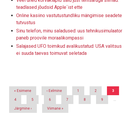
Veel ühed kõrvaklapid said just tehisaruga silmad:
teadlased jõudsid Apple´ist ette
Online kasiino vastutustundliku mängimise seadete
tutvustus
Sinu telefon, minu saladused: uus tehnikusimulaator
paneb proovile moraalikompassi
Salajased UFO toimikud avalikustatud: USA valitsus
ei suuda taevas toimuvat seletada
Pagination
Esimene
« Esimene
Eelmine
‹ Eelmine
Page
1
Page
2
Eesolev
3
leht
leht
leht
Page
4
Page
5
Page
6
Page
7
Page
8
Page
9
…
Järgmine
Järgmine ›
Viimane
Viimane »
leht
leht