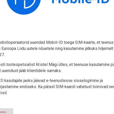
obiilioperaatorid uuendad Mobiil-ID toega SIM-kaarte, et teenus
 Euroopa Liidu uutele nõuetele ning kasutamine jätkuks hiljemalt
27.
esti tootespetsialist Kristel Mägi ütles, et teenuse kasutamine p
st uuendust jääb klientidele samaks.
ID kasutajate jaoks jäävad e-teenustesse sisselogimine ja
kirjastamine endiseks. Ka pärast SIM-kaardi vahetust toimivad n
isil.
veel»