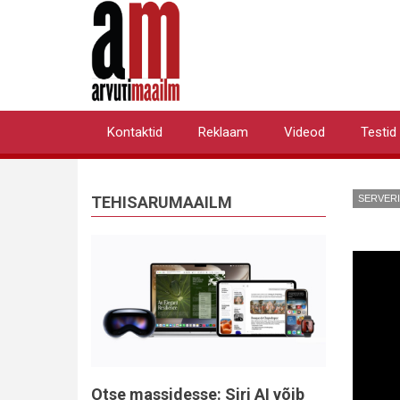
Liigu
edasi
põhisisu
juurde
Kontaktid
Reklaam
Videod
Testid
Primary
links
TEHISARUMAAILM
SERVER
Otse massidesse: Siri AI võib