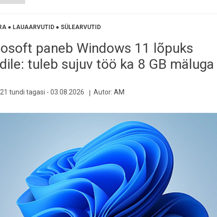
RA
●
LAUAARVUTID
●
SÜLEARVUTID
rosoft paneb Windows 11 lõpuks
dile: tuleb sujuv töö ka 8 GB mäluga
21 tundi tagasi -
03.08.2026
Autor:
AM