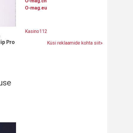
O-mag.ch
O-mag.eu
Kasino112
s
ip Pro
Küsi reklaamide kohta siit»
use