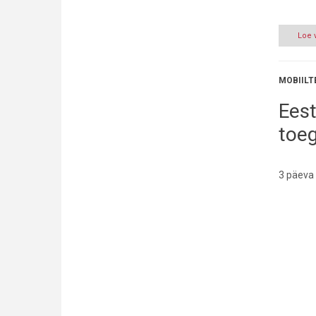
Loe 
MOBIILT
Eest
toe
3 päeva 