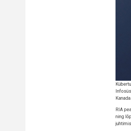
Kübertu
Infosüs
Kanadas
RIA pea
ning lõ
juhtimi