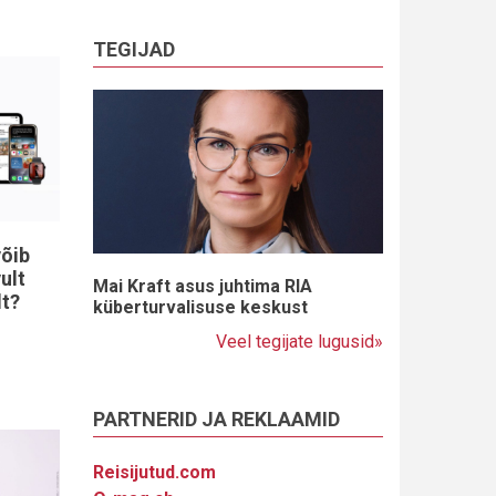
TEGIJAD
võib
ult
Mai Kraft asus juhtima RIA
lt?
küberturvalisuse keskust
Veel tegijate lugusid»
PARTNERID JA REKLAAMID
Reisijutud.com