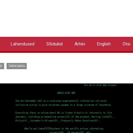
Lahendused
Sõidukid
Arhiiv
English
Otsi
ID
TARKVARA