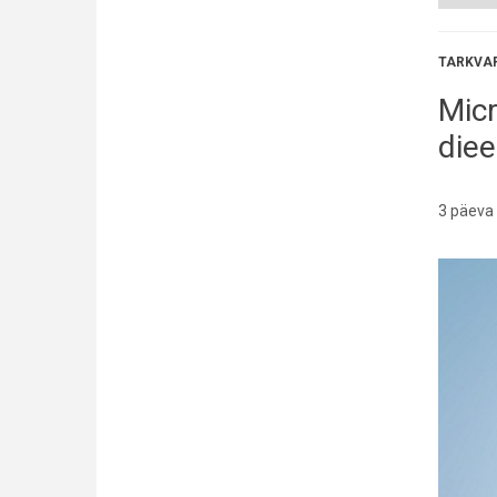
TARKVA
Mic
diee
3 päeva 