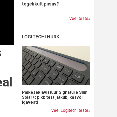
tegelikult piisav?
Veel teste»
LOGITECHI NURK
s
eal
Päikeseklaviatuur Signature Slim
Solar+: pikk test jätkub, kasvõi
igavesti
Veel Logitechi teste»