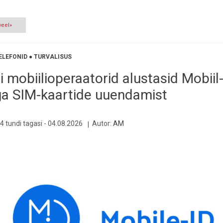
veel»
ELEFONID
●
TURVALISUS
i mobiilioperaatorid alustasid Mobiil
ga SIM-kaartide uuendamist
4 tundi tagasi -
04.08.2026
Autor:
AM