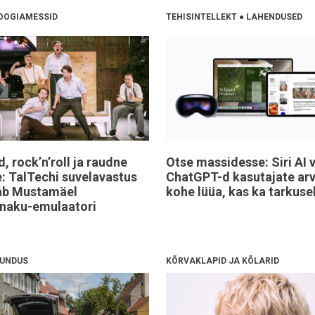
OOGIAMESSID
TEHISINTELLEKT
●
LAHENDUSED
d, rock’n’roll ja raudne
Otse massidesse: Siri AI 
e: TalTechi suvelavastus
ChatGPT-d kasutajate arv
tab Mustamäel
kohe lüüa, kas ka tarkuse
nnaku-emulaatori
RUNDUS
KÕRVAKLAPID JA KÕLARID