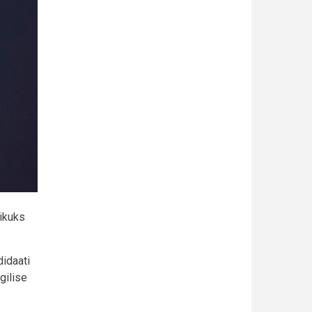
ikuks
didaati
gilise