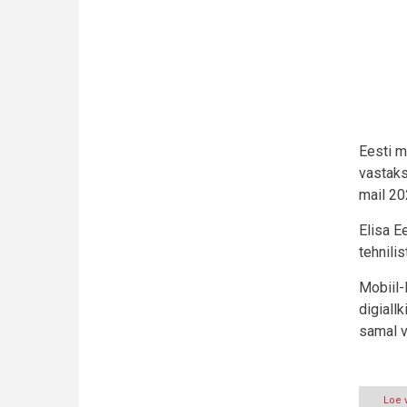
Eesti m
vastaks
mail 20
Elisa E
tehnili
Mobiil-
digiall
samal vi
Loe 