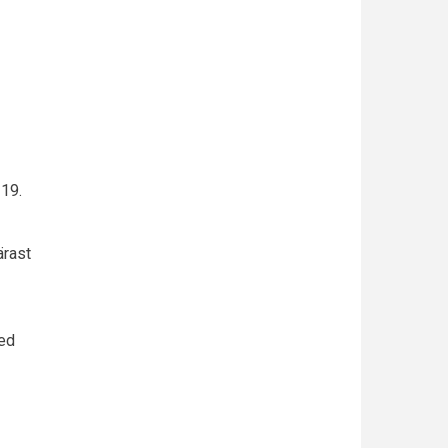
 19.
ärast
eed