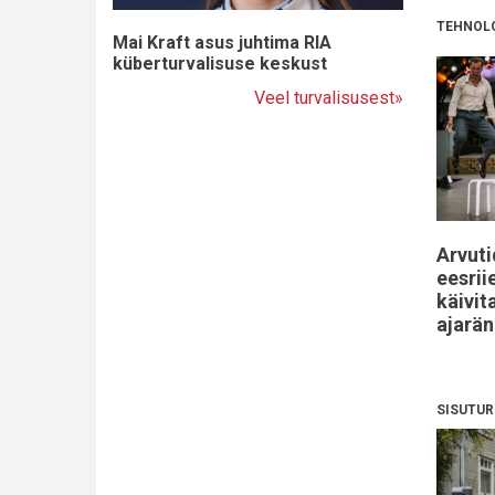
TEHNOL
Mai Kraft asus juhtima RIA
küberturvalisuse keskust
Veel turvalisusest»
Arvuti
eesrii
käivi
ajarä
SISUTU