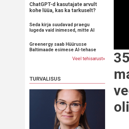
ChatGPT-d kasutajate arvult
kohe lüüa, kas ka tarkuselt?
Seda kirja suudavad praegu
lugeda vaid inimesed, mitte AI
Greenergy saab Hüürusse
Baltimaade esimese AI-tehase
35
Veel tehisarust»
ma
TURVALISUS
ve
ol