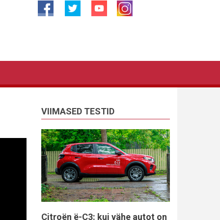
VIIMASED TESTID
Citroën ë-C3: kui vähe autot on