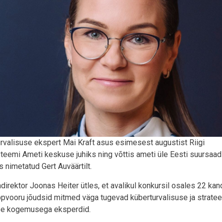
rvalisuse ekspert Mai Kraft asus esimesest augustist Riigi
teemi Ameti keskuse juhiks ning võttis ameti üle Eesti suursaad
 nimetatud Gert Auväärtilt.
direktor Joonas Heiter ütles, et avalikul konkursil osales 22 kan
ppvooru jõudsid mitmed väga tugevad küberturvalisuse ja stratee
se kogemusega eksperdid.