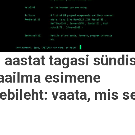
 aastat tagasi sündi
ailma esimene
ebileht: vaata, mis s
i