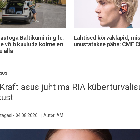
iautoga Baltikumi ringile:
Lahtised kõrvaklapid, mi
ke võib kuuluda kolme eri
unustatakse pähe: CMF Cl
u alla
SUS
Kraft asus juhtima RIA küberturvalis
kust
tagasi -
04.08.2026
Autor:
AM