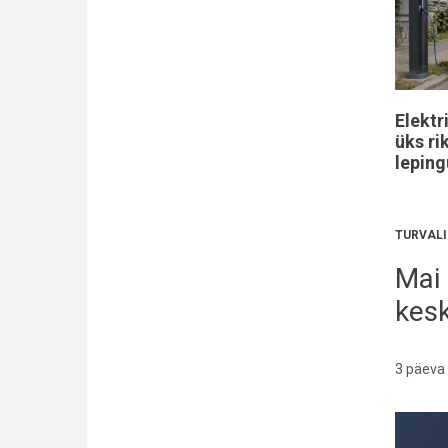
Elektr
üks ri
leping
TURVALI
Mai 
kes
3 päeva 