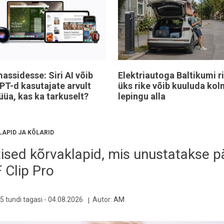
assidesse: Siri AI võib
Elektriautoga Baltikumi ri
T-d kasutajate arvult
üks rike võib kuuluda kol
üüa, kas ka tarkuselt?
lepingu alla
APID JA KÕLARID
ised kõrvaklapid, mis unustatakse p
 Clip Pro
5 tundi tagasi -
04.08.2026
Autor:
AM