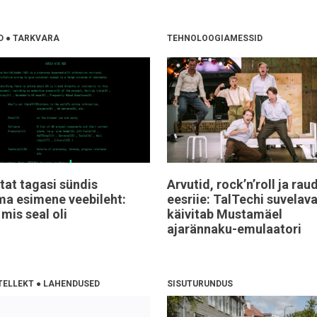
D
●
TARKVARA
TEHNOLOOGIAMESSID
tat tagasi sündis
Arvutid, rock’n’roll ja rau
a esimene veebileht:
eesriie: TalTechi suvelav
 mis seal oli
käivitab Mustamäel
ajarännaku-emulaatori
TELLEKT
●
LAHENDUSED
SISUTURUNDUS