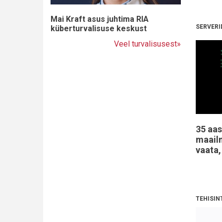
Mai Kraft asus juhtima RIA
SERVERI
küberturvalisuse keskust
Veel turvalisusest»
35 aas
maailm
vaata,
TEHISIN