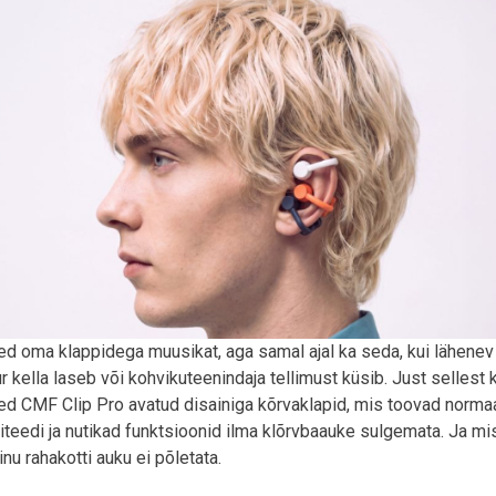
ed oma klappidega muusikat, aga samal ajal ka seda, kui lähenev
ur kella laseb või kohvikuteenindaja tellimust küsib. Just sellest 
ed CMF Clip Pro avatud disainiga kõrvaklapid, mis toovad norma
liteedi ja nutikad funktsioonid ilma klõrvbaauke sulgemata. Ja mi
nu rahakotti auku ei põletata.