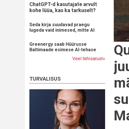
ChatGPT-d kasutajate arvult
kohe lüüa, kas ka tarkuselt?
Seda kirja suudavad praegu
lugeda vaid inimesed, mitte AI
Greenergy saab Hüürusse
Qu
Baltimaade esimese AI-tehase
Veel tehisarust»
ju
mä
TURVALISUS
su
Ma