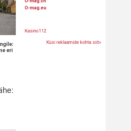
O-mag.ch
O-mag.eu
Kasino112
Küsi reklaamide kohta siit»
ngile:
me eri
ähe: