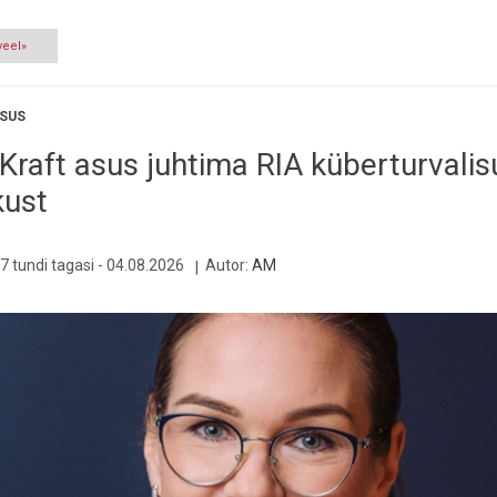
veel»
SUS
Kraft asus juhtima RIA küberturvalis
kust
7 tundi tagasi -
04.08.2026
Autor:
AM