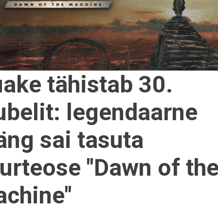
ake tähistab 30.
ubelit: legendaarne
ng sai tasuta
urteose "Dawn of th
chine"