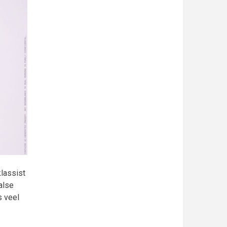
klassist
alse
s veel