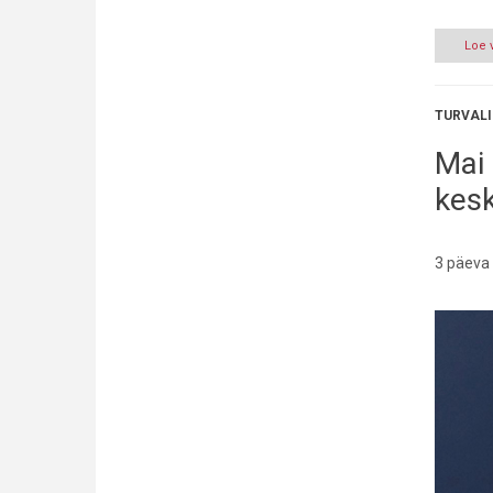
Loe 
TURVALI
Mai 
kes
3 päeva 