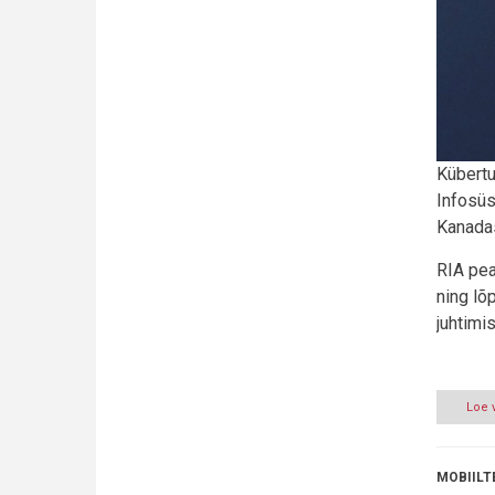
Kübertu
Infosüs
Kanadas
RIA pea
ning lõ
juhtimi
Loe 
MOBIILT