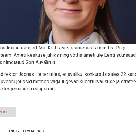
rvalisuse ekspert Mai Kraft asus esimesest augustist Riigi
teemi Ameti keskuse juhiks ning võttis ameti üle Eesti suursaad
 nimetatud Gert Auväärtilt.
direktor Joonas Heiter ütles, et avalikul konkursil osales 22 kan
ppvooru jõudsid mitmed väga tugevad küberturvalisuse ja stratee
se kogemusega eksperdid.
veel»
ELEFONID
●
TURVALISUS