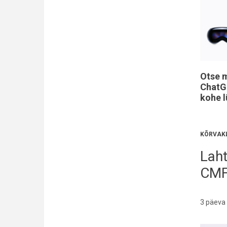
Otse m
ChatGP
kohe l
KÕRVAKL
Laht
CMF
3 päeva 