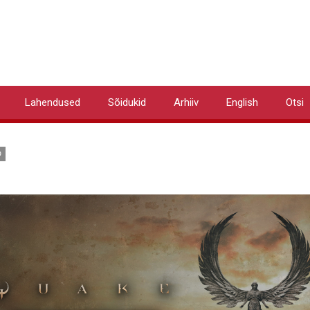
Lahendused
Sõidukid
Arhiiv
English
Otsi
D