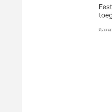
Eest
toe
3 päeva 