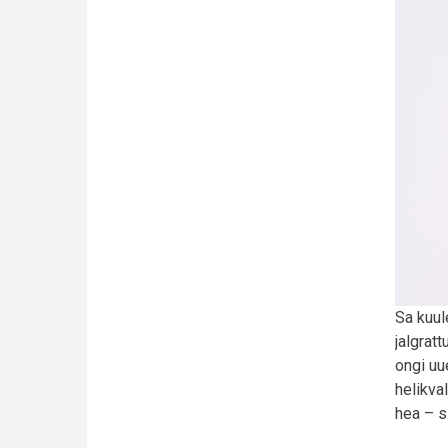
Sa kuul
jalgratt
ongi uu
helikva
hea – si