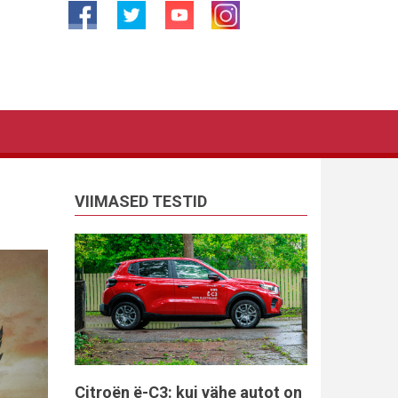
VIIMASED TESTID
Citroën ë-C3: kui vähe autot on