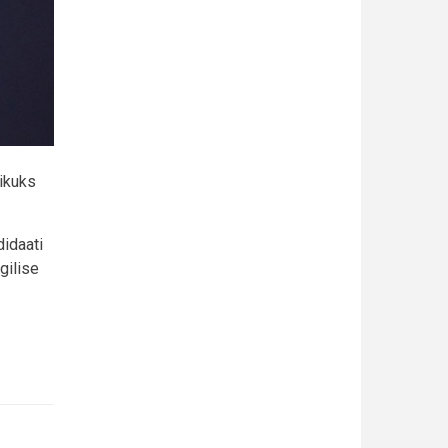
ikuks
didaati
gilise