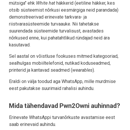
mütsiga" ehk
White hat
häkkerid (eetiline häkker, kes
otsib süsteemist nõrkusi eesmärgiga neid parandada)
demonstreerivad erinevate tarkvara- ja
riistvarasüsteemide turvaauke. Nii tahetakse
suurendada süsteemide turvalisust, avastades
nõrkused enne, kui pahatahtlikud ründajad neid ära
kasutavad.
Sel aastal on võistluse fookuses mitmed kategooriad,
sealhulgas mobiiltelefonid, nutikad koduseadmed,
printerid ja kantavad seadmed (
wearables
).
Eraldi on välja toodud aga WhatsApp, mille murdmise
eest pakutakse suurimaid rahalisi auhindu.
Mida tähendavad Pwn2Owni auhinnad?
Erinevate WhatsAppi turvanõrkuste avastamise eest
saab erinevaid auhindu.