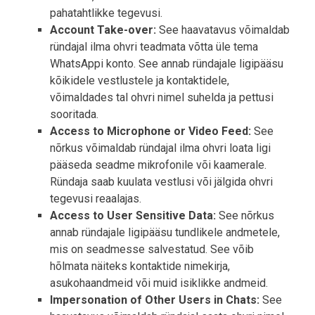
pahatahtlikke tegevusi.
Account Take-over:
See haavatavus võimaldab
ründajal ilma ohvri teadmata võtta üle tema
WhatsAppi konto. See annab ründajale ligipääsu
kõikidele vestlustele ja kontaktidele,
võimaldades tal ohvri nimel suhelda ja pettusi
sooritada.
Access to Microphone or Video Feed:
See
nõrkus võimaldab ründajal ilma ohvri loata ligi
pääseda seadme mikrofonile või kaamerale.
Ründaja saab kuulata vestlusi või jälgida ohvri
tegevusi reaalajas.
Access to User Sensitive Data:
See nõrkus
annab ründajale ligipääsu tundlikele andmetele,
mis on seadmesse salvestatud. See võib
hõlmata näiteks kontaktide nimekirja,
asukohaandmeid või muid isiklikke andmeid.
Impersonation of Other Users in Chats:
See