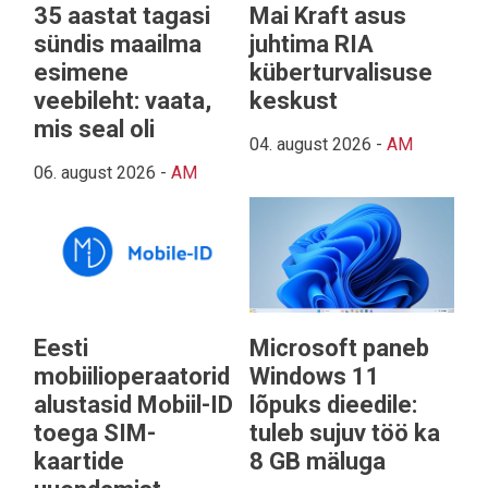
35 aastat tagasi
Mai Kraft asus
sündis maailma
juhtima RIA
esimene
küberturvalisuse
veebileht: vaata,
keskust
mis seal oli
04. august 2026
-
AM
06. august 2026
-
AM
Eesti
Microsoft paneb
mobiilioperaatorid
Windows 11
alustasid Mobiil-ID
lõpuks dieedile:
toega SIM-
tuleb sujuv töö ka
kaartide
8 GB mäluga