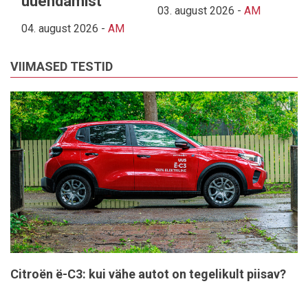
uuendamist
03. august 2026
-
AM
04. august 2026
-
AM
VIIMASED TESTID
Citroën ë-C3: kui vähe autot on tegelikult piisav?