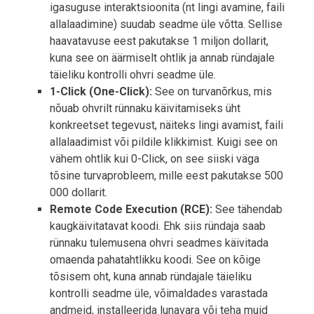
igasuguse interaktsioonita (nt lingi avamine, faili
allalaadimine) suudab seadme üle võtta. Sellise
haavatavuse eest pakutakse 1 miljon dollarit,
kuna see on äärmiselt ohtlik ja annab ründajale
täieliku kontrolli ohvri seadme üle.
1-Click (One-Click):
See on turvanõrkus, mis
nõuab ohvrilt rünnaku käivitamiseks üht
konkreetset tegevust, näiteks lingi avamist, faili
allalaadimist või pildile klikkimist. Kuigi see on
vähem ohtlik kui 0-Click, on see siiski väga
tõsine turvaprobleem, mille eest pakutakse 500
000 dollarit.
Remote Code Execution (RCE):
See tähendab
kaugkäivitatavat koodi. Ehk siis ründaja saab
rünnaku tulemusena ohvri seadmes käivitada
omaenda pahatahtlikku koodi. See on kõige
tõsisem oht, kuna annab ründajale täieliku
kontrolli seadme üle, võimaldades varastada
andmeid, installeerida lunavara või teha muid