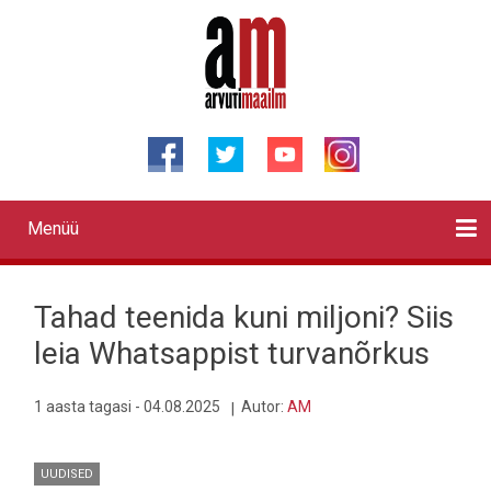
Liigu
edasi
põhisisu
juurde
Menüü
Primary
links
Kontaktid
Reklaam
Videod
Testid
Lahendused
Sõidukid
Arhiiv
English
Otsi
Tahad teenida kuni miljoni? Siis
leia Whatsappist turvanõrkus
1 aasta tagasi - 04.08.2025
Autor:
AM
UUDISED