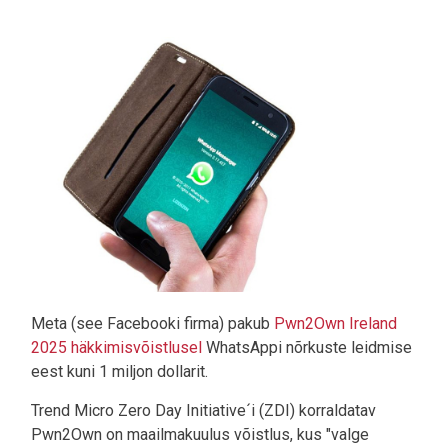
Pilt
Meta (see Facebooki firma) pakub
Pwn2Own Ireland
2025 häkkimisvõistlusel
WhatsAppi nõrkuste leidmise
eest kuni 1 miljon dollarit.
Trend Micro Zero Day Initiative´i (ZDI) korraldatav
Pwn2Own on maailmakuulus võistlus, kus "valge