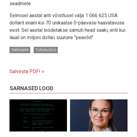
seadmele.
Eelmisel aastal anti võistlusel välja 1 066 625 USA
dollarit enam kui 70 unikaalse 0-päevase haavatavuse
eest. Sel aastal loodetakse samuti head saaki, eriti kui
laual on miljoni dollari suurune "peavõit".
TARKVARA
TURVALISUS
Salvesta PDF! »
SARNASED LOOD