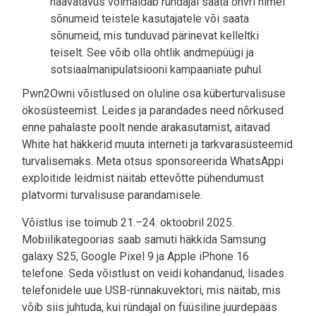
haavatavus võimaldab ründajal saata ohvri nimel
sõnumeid teistele kasutajatele või saata
sõnumeid, mis tunduvad pärinevat kelleltki
teiselt. See võib olla ohtlik andmepüügi ja
sotsiaalmanipulatsiooni kampaaniate puhul.
Pwn2Owni võistlused on oluline osa küberturvalisuse
ökosüsteemist. Leides ja parandades need nõrkused
enne pahalaste poolt nende ärakasutamist, aitavad
White hat häkkerid muuta interneti ja tarkvarasüsteemid
turvalisemaks. Meta otsus sponsoreerida WhatsAppi
exploitide leidmist näitab ettevõtte pühendumust
platvormi turvalisuse parandamisele.
Võistlus ise toimub 21.–24. oktoobril 2025.
Mobiilikategoorias saab samuti häkkida Samsung
galaxy S25, Google Pixel 9 ja Apple iPhone 16
telefone. Seda võistlust on veidi kohandanud, lisades
telefonidele uue USB-rünnakuvektori, mis näitab, mis
võib siis juhtuda, kui ründajal on füüsiline juurdepääs