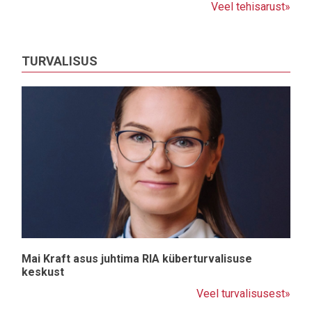
Veel tehisarust»
TURVALISUS
Mai Kraft asus juhtima RIA küberturvalisuse
keskust
Veel turvalisusest»