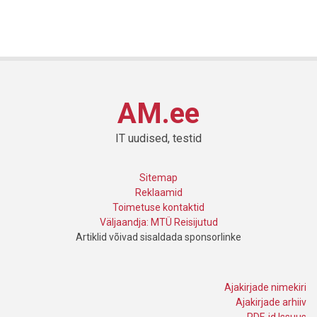
AM.ee
IT uudised, testid
Sitemap
Reklaamid
Toimetuse kontaktid
Väljaandja: MTÜ Reisijutud
Artiklid võivad sisaldada sponsorlinke
Ajakirjade nimekiri
Ajakirjade arhiiv
PDF-id Issuus