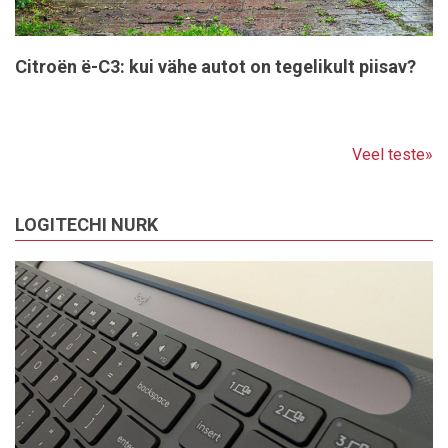
Citroën ë-C3: kui vähe autot on tegelikult piisav?
Veel teste»
LOGITECHI NURK