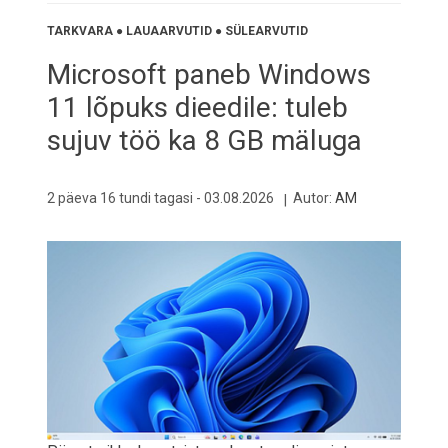
TARKVARA
●
LAUAARVUTID
●
SÜLEARVUTID
Microsoft paneb Windows
11 lõpuks dieedile: tuleb
sujuv töö ka 8 GB mäluga
2 päeva 16 tundi tagasi -
03.08.2026
Autor:
AM