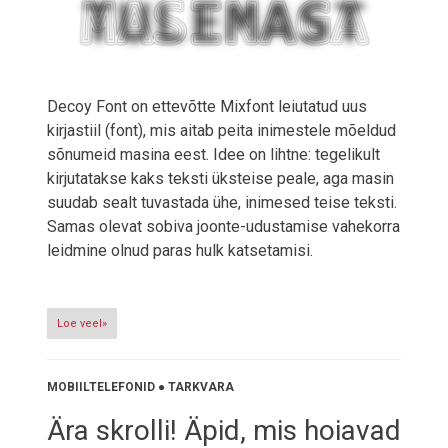
Decoy Font on ettevõtte Mixfont leiutatud uus
kirjastiil (font), mis aitab peita inimestele mõeldud
sõnumeid masina eest. Idee on lihtne: tegelikult
kirjutatakse kaks teksti üksteise peale, aga masin
suudab sealt tuvastada ühe, inimesed teise teksti.
Samas olevat sobiva joonte-udustamise vahekorra
leidmine olnud paras hulk katsetamisi.
Loe veel»
MOBIILTELEFONID
●
TARKVARA
Ära skrolli! Äpid, mis hoiavad