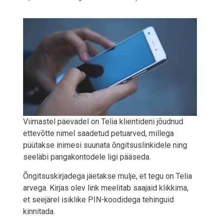
Viimastel päevadel on Telia klientideni jõudnud
ettevõtte nimel saadetud petuarved, millega
püütakse inimesi suunata õngitsuslinkidele ning
seeläbi pangakontodele ligi pääseda.
Õngitsuskirjadega jäetakse mulje, et tegu on Telia
arvega. Kirjas olev link meelitab saajaid klikkima,
et seejärel isiklike PIN-koodidega tehinguid
kinnitada.