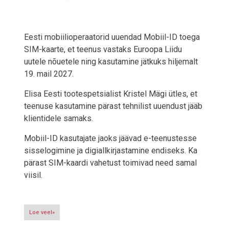
Eesti mobiilioperaatorid uuendad Mobiil-ID toega
SIM-kaarte, et teenus vastaks Euroopa Liidu
uutele nõuetele ning kasutamine jätkuks hiljemalt
19. mail 2027.
Elisa Eesti tootespetsialist Kristel Mägi ütles, et
teenuse kasutamine pärast tehnilist uuendust jääb
klientidele samaks.
Mobiil-ID kasutajate jaoks jäävad e-teenustesse
sisselogimine ja digiallkirjastamine endiseks. Ka
pärast SIM-kaardi vahetust toimivad need samal
viisil.
Loe veel»