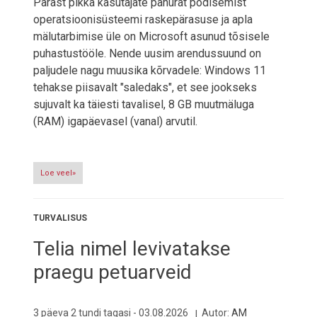
Pärast pikka kasutajate pahurat podisemist
operatsioonisüsteemi raskepärasuse ja apla
mälutarbimise üle on Microsoft asunud tõsisele
puhastustööle. Nende uusim arendussuund on
paljudele nagu muusika kõrvadele: Windows 11
tehakse piisavalt "saledaks", et see jookseks
sujuvalt ka täiesti tavalisel, 8 GB muutmäluga
(RAM) igapäevasel (vanal) arvutil.
Loe veel»
TURVALISUS
Telia nimel levivatakse
praegu petuarveid
3 päeva 2 tundi tagasi -
03.08.2026
Autor:
AM