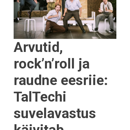
Arvutid,
rock’n’roll ja
raudne eesriie:
TalTechi
suvelavastus
käivitab