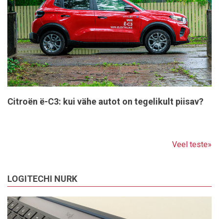
Citroën ë-C3: kui vähe autot on tegelikult piisav?
Veel teste»
LOGITECHI NURK