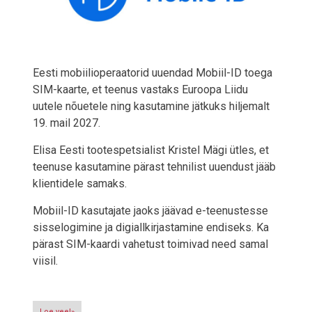
Eesti mobiilioperaatorid uuendad Mobiil-ID toega
SIM-kaarte, et teenus vastaks Euroopa Liidu
uutele nõuetele ning kasutamine jätkuks hiljemalt
19. mail 2027.
Elisa Eesti tootespetsialist Kristel Mägi ütles, et
teenuse kasutamine pärast tehnilist uuendust jääb
klientidele samaks.
Mobiil-ID kasutajate jaoks jäävad e-teenustesse
sisselogimine ja digiallkirjastamine endiseks. Ka
pärast SIM-kaardi vahetust toimivad need samal
viisil.
Loe veel»