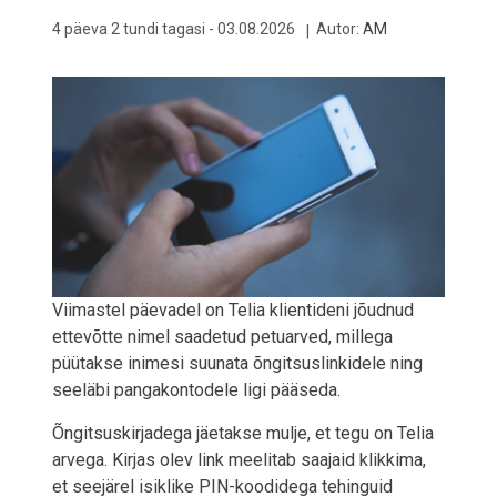
4 päeva 2 tundi tagasi -
03.08.2026
Autor:
AM
Viimastel päevadel on Telia klientideni jõudnud
ettevõtte nimel saadetud petuarved, millega
püütakse inimesi suunata õngitsuslinkidele ning
seeläbi pangakontodele ligi pääseda.
Õngitsuskirjadega jäetakse mulje, et tegu on Telia
arvega. Kirjas olev link meelitab saajaid klikkima,
et seejärel isiklike PIN-koodidega tehinguid