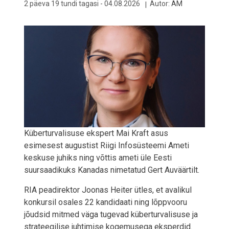
2 päeva 19 tundi tagasi -
04.08.2026
Autor:
AM
Küberturvalisuse ekspert Mai Kraft asus
esimesest augustist Riigi Infosüsteemi Ameti
keskuse juhiks ning võttis ameti üle Eesti
suursaadikuks Kanadas nimetatud Gert Auväärtilt.
RIA peadirektor Joonas Heiter ütles, et avalikul
konkursil osales 22 kandidaati ning lõppvooru
jõudsid mitmed väga tugevad küberturvalisuse ja
strateegilise juhtimise kogemusega eksperdid.