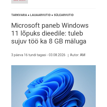
TARKVARA
●
LAUAARVUTID
●
SÜLEARVUTID
Microsoft paneb Windows
11 lõpuks dieedile: tuleb
sujuv töö ka 8 GB mäluga
3 päeva 16 tundi tagasi -
03.08.2026
Autor:
AM