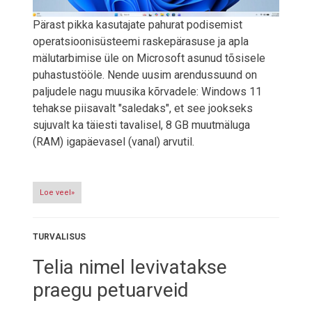
Pärast pikka kasutajate pahurat podisemist
operatsioonisüsteemi raskepärasuse ja apla
mälutarbimise üle on Microsoft asunud tõsisele
puhastustööle. Nende uusim arendussuund on
paljudele nagu muusika kõrvadele: Windows 11
tehakse piisavalt "saledaks", et see jookseks
sujuvalt ka täiesti tavalisel, 8 GB muutmäluga
(RAM) igapäevasel (vanal) arvutil.
Loe veel»
TURVALISUS
Telia nimel levivatakse
praegu petuarveid