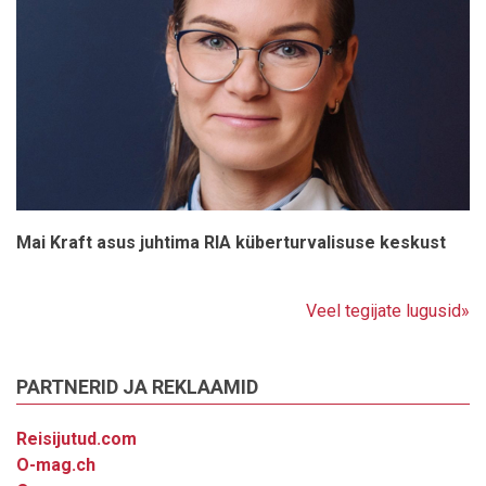
Mai Kraft asus juhtima RIA küberturvalisuse keskust
Veel tegijate lugusid»
PARTNERID JA REKLAAMID
Reisijutud.com
O-mag.ch