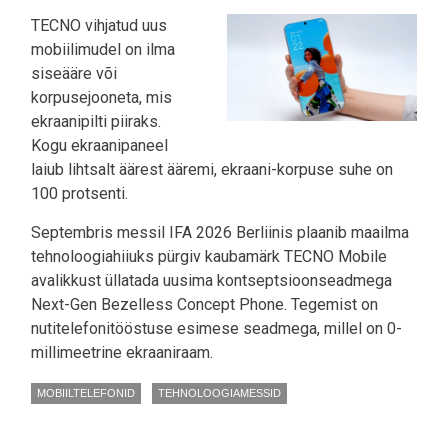
TECNO vihjatud uus
mobiilimudel on ilma
siseääre või
korpusejooneta, mis
ekraanipilti piiraks.
Kogu ekraanipaneel
laiub lihtsalt äärest ääremi, ekraani-korpuse suhe on
100 protsenti.
Septembris messil IFA 2026 Berliinis plaanib maailma
tehnoloogiahiiuks pürgiv kaubamärk TECNO Mobile
avalikkust üllatada uusima kontseptsioonseadmega
Next-Gen Bezelless Concept Phone. Tegemist on
nutitelefonitööstuse esimese seadmega, millel on 0-
millimeetrine ekraaniraam.
MOBIILTELEFONID
TEHNOLOOGIAMESSID