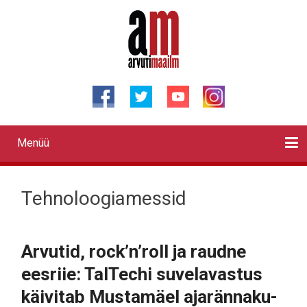
Liigu
edasi
põhisisu
juurde
Menüü
Primary
links
Kontaktid
Reklaam
Videod
Testid
Lahendused
Sõidukid
Arhiiv
English
Otsi
Tehnoloogiamessid
Arvutid, rock’n’roll ja raudne
eesriie: TalTechi suvelavastus
käivitab Mustamäel ajarännaku-