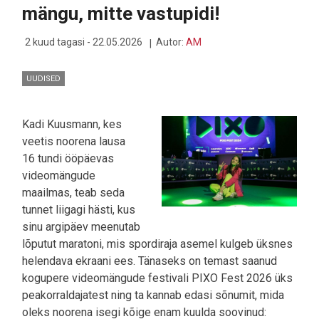
DIGITAALSET
mängu, mitte vastupidi!
KAITSEKILPI
2 kuud tagasi - 22.05.2026
Autor:
AM
UUDISED
Kadi Kuusmann, kes
veetis noorena lausa
16 tundi ööpäevas
videomängude
maailmas, teab seda
tunnet liigagi hästi, kus
sinu argipäev meenutab
lõputut maratoni, mis spordiraja asemel kulgeb üksnes
helendava ekraani ees. Tänaseks on temast saanud
kogupere videomängude festivali PIXO Fest 2026 üks
peakorraldajatest ning ta kannab edasi sõnumit, mida
oleks noorena isegi kõige enam kuulda soovinud: