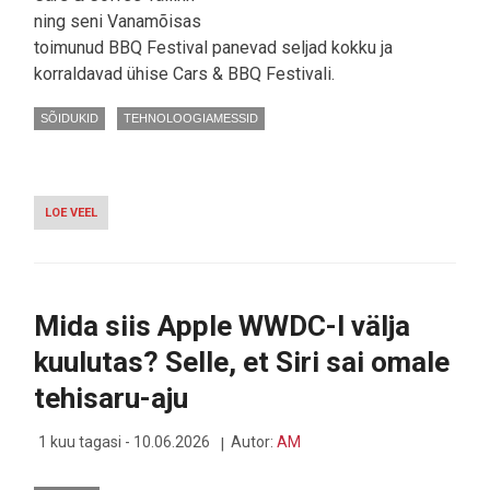
ning seni Vanamõisas
toimunud BBQ Festival panevad seljad kokku ja
korraldavad ühise Cars & BBQ Festivali.
SÕIDUKID
TEHNOLOOGIAMESSID
LOE VEEL
-
CARS
&
COFFEE
JA
BBQ
Mida siis Apple WWDC-l välja
FESTIVAL
ÜHENDAVAD
kuulutas? Selle, et Siri sai omale
TELETORNI
ALL
tehisaru-aju
JÕUD
1 kuu tagasi - 10.06.2026
Autor:
AM