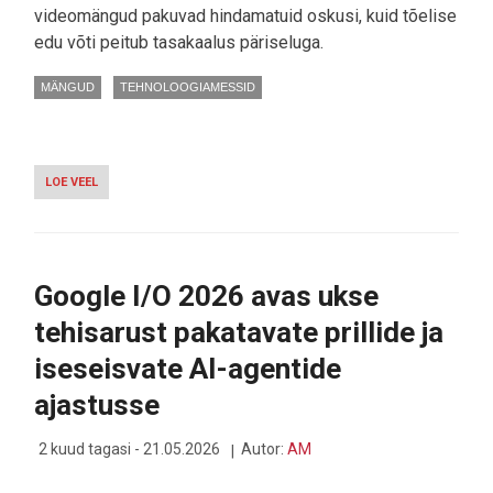
videomängud pakuvad hindamatuid oskusi, kuid tõelise
edu võti peitub tasakaalus päriseluga.
MÄNGUD
TEHNOLOOGIAMESSID
LOE VEEL
-
ENDINE
PROFIMÄNGIJA:
SINA
JUHID
MÄNGU,
Google I/O 2026 avas ukse
MITTE
VASTUPIDI!
tehisarust pakatavate prillide ja
iseseisvate AI-agentide
ajastusse
2 kuud tagasi - 21.05.2026
Autor:
AM