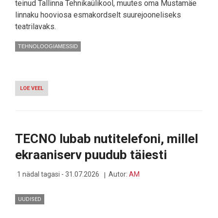
teinud Tallinna Tehnikaülikool, muutes oma Mustamäe
linnaku hooviosa esmakordselt suurejooneliseks
teatrilavaks.
TEHNOLOOGIAMESSID
LOE VEEL
-
ARVUTID,
ROCK’N’ROLL
JA
RAUDNE
EESRIIE:
TECNO lubab nutitelefoni, millel
TALTECHI
SUVELAVASTUS
ekraaniserv puudub täiesti
KÄIVITAB
MUSTAMÄEL
AJARÄNNAKU-
1 nädal tagasi - 31.07.2026
Autor:
AM
EMULAATORI
UUDISED