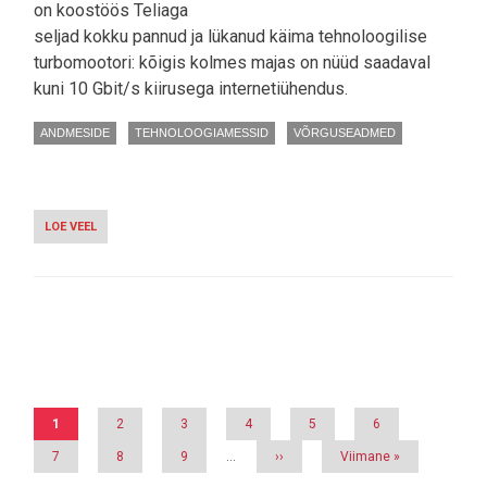
on koostöös Teliaga
seljad kokku pannud ja lükanud käima tehnoloogilise
turbomootori: kõigis kolmes majas on nüüd saadaval
kuni 10 Gbit/s kiirusega internetiühendus.
ANDMESIDE
TEHNOLOOGIAMESSID
VÕRGUSEADMED
LOE VEEL
-
TALLINNA
TUNTUD
SÜNDMUSKESKUSED
SAID
10
GBIT/S
Pagination
NETIKIIRUSE
Eesolev
1
Page
2
Page
3
Page
4
Page
5
Page
6
leht
Page
7
Page
8
Page
9
…
Järgmine
››
Viimane
Viimane »
leht
leht