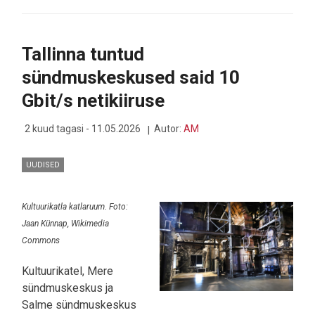
IDUFIRMADE
KONKURSI
FINAALI
JÕUDSID
Tallinna tuntud
IDUFIRMAD
EESTIST,
sündmuskeskused said 10
SOOMEST,
LEEDUST
Gbit/s netikiiruse
JA
UKRAINAST
2 kuud tagasi - 11.05.2026
Autor:
AM
UUDISED
Kultuurikatla katlaruum. Foto:
Jaan Künnap, Wikimedia
Commons
Kultuurikatel, Mere
sündmuskeskus ja
Salme sündmuskeskus