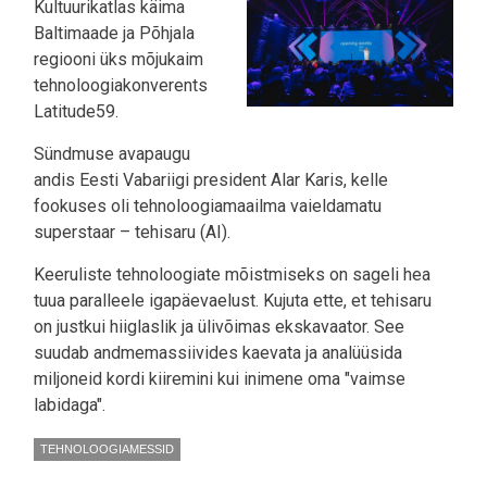
Kultuurikatlas käima
Baltimaade ja Põhjala
regiooni üks mõjukaim
tehnoloogiakonverents
Latitude59.
Sündmuse avapaugu
andis Eesti Vabariigi president Alar Karis, kelle
fookuses oli tehnoloogiamaailma vaieldamatu
superstaar – tehisaru (AI).
Keeruliste tehnoloogiate mõistmiseks on sageli hea
tuua paralleele igapäevaelust. Kujuta ette, et tehisaru
on justkui hiiglaslik ja ülivõimas ekskavaator. See
suudab andmemassiivides kaevata ja analüüsida
miljoneid kordi kiiremini kui inimene oma "vaimse
labidaga".
TEHNOLOOGIAMESSID