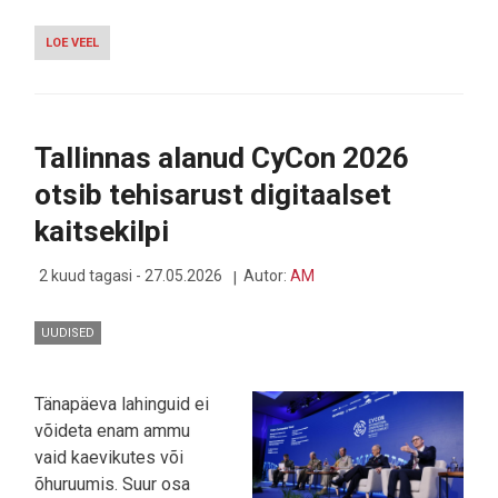
LOE VEEL
-
MIDA
SIIS
APPLE
WWDC-
L
Tallinnas alanud CyCon 2026
VÄLJA
KUULUTAS?
otsib tehisarust digitaalset
SELLE,
ET
kaitsekilpi
SIRI
SAI
OMALE
2 kuud tagasi - 27.05.2026
Autor:
AM
TEHISARU-
AJU
UUDISED
Tänapäeva lahinguid ei
võideta enam ammu
vaid kaevikutes või
õhuruumis. Suur osa