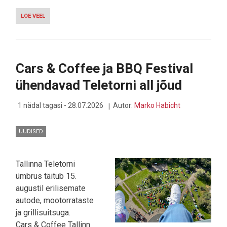
LOE VEEL
-
TECNO
LUBAB
NUTITELEFONI,
MILLEL
EKRAANISERV
Cars & Coffee ja BBQ Festival
PUUDUB
TÄIESTI
ühendavad Teletorni all jõud
1 nädal tagasi - 28.07.2026
Autor:
Marko Habicht
UUDISED
Tallinna Teletorni
ümbrus täitub 15.
augustil erilisemate
autode, mootorrataste
ja grillisuitsuga.
Cars & Coffee Tallinn