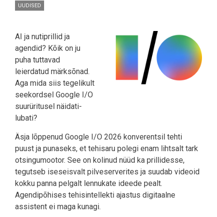
UUDISED
AI ja nutiprillid ja
agendid? Kõik on ju
puha tuttavad
leierdatud märksõnad.
Aga mida siis tegelikult
seekordsel Google I/O
suurüritusel näidati-
lubati?
Äsja lõppenud Google I/O 2026 konverentsil tehti
puust ja punaseks, et tehisaru polegi enam lihtsalt tark
otsingumootor. See on kolinud nüüd ka prillidesse,
tegutseb iseseisvalt pilveserverites ja suudab videoid
kokku panna pelgalt lennukate ideede pealt.
Agendipõhises tehisintellekti ajastus digitaalne
assistent ei maga kunagi.