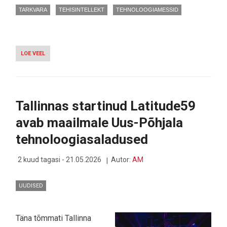
TARKVARA
TEHISINTELLEKT
TEHNOLOOGIAMESSID
LOE VEEL
-
GOOGLE
I/O
2026
AVAS
UKSE
Tallinnas startinud Latitude59
TEHISARUST
PAKATAVATE
avab maailmale Uus-Põhjala
PRILLIDE
JA
tehnoloogiasaladused
ISESEISVATE
AI-
AGENTIDE
2 kuud tagasi - 21.05.2026
Autor:
AM
AJASTUSSE
UUDISED
Täna tõmmati Tallinna