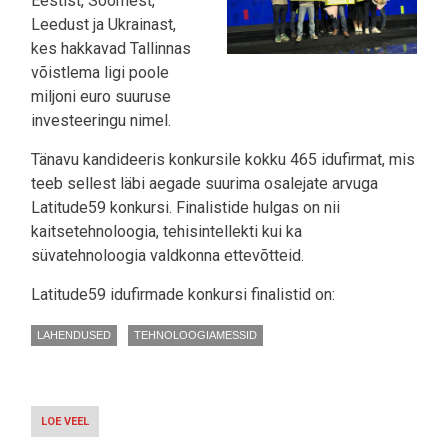
Eestist, Soomest,
Leedust ja Ukrainast,
kes hakkavad Tallinnas
võistlema ligi poole
miljoni euro suuruse
investeeringu nimel.
Tänavu kandideeris konkursile kokku 465 idufirmat, mis
teeb sellest läbi aegade suurima osalejate arvuga
Latitude59 konkursi. Finalistide hulgas on nii
kaitsetehnoloogia, tehisintellekti kui ka
süvatehnoloogia valdkonna ettevõtteid.
Latitude59 idufirmade konkursi finalistid on:
LAHENDUSED
TEHNOLOOGIAMESSID
LOE VEEL
-
LATITUDE59