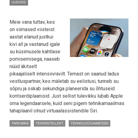
UUDISED
Meie vana tuttav, kes
on viimased viisteist
aastat elanud justkui
kivi all ja vastanud igale
su küsimusele kahtlase
pomisemisega, naaseb
nüüd äkitselt
pikaajaliselt intensiivravilt. Temast on saanud ladus
vestluspartner, kes mäletab su eelistusi, tunneb su
sõpru ja oskab sekundiga planeerida su õhtuseid
kontserdiplaanisid. Just sellist tulevikku lubab Apple
oma legendaarsele, kuid seni pigem tehnikamaailmas
tahaplaanil olnud virtuaalassistendile Siri.
TARKVARA
TEHISINTELLEKT
TEHNOLOOGIAMESSID