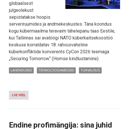
globaalsest
julgeolekust
sepistatakse hoopis
serveriruumides ja andmekeskustes. Täna koondus
kogu kübermaailma teravaim tähelepanu taas Eestile,
kui Tallinnas sai avalöögi NATO küberkaitsekoostöö
keskuse korraldatav 18. rahvusvaheline
küberkonfliktide konverents CyCon 2026 teemaga
„Securing Tomorrow“ (Homse kindlustamine).
LAHENDUSED
TEHNOLOOGIAMESSID
TURVALISUS
LOE VEEL
-
TALLINNAS
ALANUD
CYCON
2026
OTSIB
Endine profimängija: sina juhid
TEHISARUST