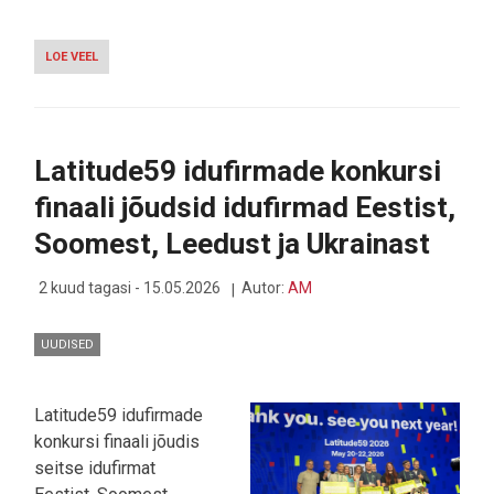
LOE VEEL
-
TALLINNAS
STARTINUD
LATITUDE59
AVAB
MAAILMALE
Latitude59 idufirmade konkursi
UUS-
PÕHJALA
finaali jõudsid idufirmad Eestist,
TEHNOLOOGIASALADUSED
Soomest, Leedust ja Ukrainast
2 kuud tagasi - 15.05.2026
Autor:
AM
UUDISED
Latitude59 idufirmade
konkursi finaali jõudis
seitse idufirmat