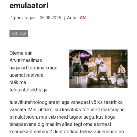
emulaatori
1 päev tagasi - 06.08.2026
Autor:
AM
UUDISED
Oleme siin
Arvutimaailmas
harjunud testima kõige
uuemat riistvara,
rääkima
tehisintellektist ja
tulevikutehnoloogiatest, aga vahepeal võiks teatrit ka
vaadata. Mis juhtuks, kui käivituks tõeliselt mastaapne
simulatsioon, mis viib meid tagasi aega, kus kogu
tänapäevane digimaailm alles tegi oma esimesi
kohmakaid samme? Just sellise tarkvarauuenduse on