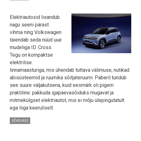
Elektriautosid lisandub
nagu seeni pärast
vihma ning Volkswagen
täiendab seda nüüd uue
mudeliga ID. Cross.
Tegu on kompaktse
elektrilise
linnamaasturiga, mis ühendab tuttava välimuse, nutikad
abisüsteemid ja ruumika sõitjateruumi. Paberil tundub
see suure väljakutsena, kuid eesmärk oli pigem
praktiline: pakkuda igapäevasõiduks mugavat ja
mitmekülgset elektriautot, mis ei mõju ülepingutatult
ega liiga keeruliselt.
SÕIDUKID