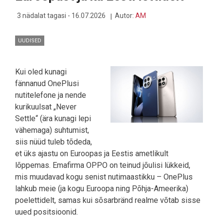
3 nädalat tagasi - 16.07.2026
Autor:
AM
UUDISED
Kui oled kunagi
fännanud OnePlusi
nutitelefone ja nende
kurikuulsat „Never
Settle“ (ära kunagi lepi
vähemaga) suhtumist,
siis nüüd tuleb tõdeda,
et üks ajastu on Euroopas ja Eestis ametlikult
lõppemas. Emafirma OPPO on teinud jõulisi lükkeid,
mis muudavad kogu senist nutimaastikku – OnePlus
lahkub meie (ja kogu Euroopa ning Põhja-Ameerika)
poelettidelt, samas kui sõsarbränd realme võtab sisse
uued positsioonid.