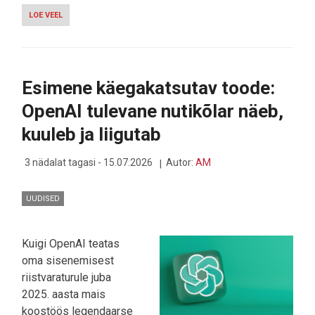
LOE VEEL
-
VOLKSWAGEN
ID.
CROSS:
SUURTE
AMBITSIOONIDEGA
Esimene käegakatsutav toode:
VÄIKE
ELEKTRILINE
OpenAI tulevane nutikõlar näeb,
LINNAMAASTUR
kuuleb ja liigutab
3 nädalat tagasi - 15.07.2026
Autor:
AM
UUDISED
Kuigi OpenAI teatas
oma sisenemisest
riistvaraturule juba
2025. aasta mais
koostöös legendaarse