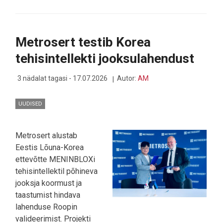
TUNNISTAS
ELISA
5G
EESTI
Metrosert testib Korea
KIIREIMAKS
tehisintellekti jooksulahendust
3 nädalat tagasi - 17.07.2026
Autor:
AM
UUDISED
Metrosert alustab
Eestis Lõuna-Korea
ettevõtte MENINBLOXi
tehisintellektil põhineva
jooksja koormust ja
taastumist hindava
lahenduse Roopin
valideerimist. Projekti