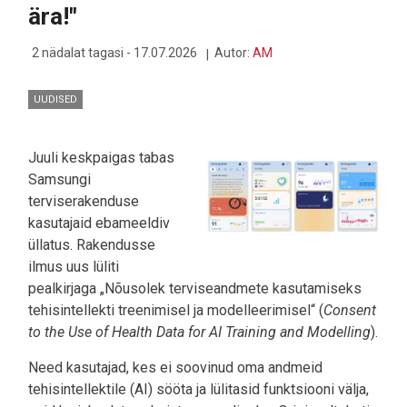
ära!"
2 nädalat tagasi - 17.07.2026
Autor:
AM
UUDISED
Juuli keskpaigas tabas
Samsungi
terviserakenduse
kasutajaid ebameeldiv
üllatus. Rakendusse
ilmus uus lüliti
pealkirjaga „Nõusolek terviseandmete kasutamiseks
tehisintellekti treenimisel ja modelleerimisel“ (
Consent
to the Use of Health Data for AI Training and Modelling
).
Need kasutajad, kes ei soovinud oma andmeid
tehisintellektile (AI) sööta ja lülitasid funktsiooni välja,