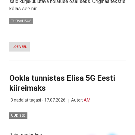
said kurjakuulutava hoiatuse osaliseks. Originaaltekstis
kõlas see nii:
TURVALISUS
LOE VEEL
-
SAMSUNG
KASUTAJATE
TERVISEANDMETEST:
"ANNA
MEILE
Ookla tunnistas Elisa 5G Eesti
OMA
ANDMED
kiireimaks
VÕI
KUSTUTAME
NEED
3 nädalat tagasi - 17.07.2026
Autor:
AM
ÄRA!"
UUDISED
Rahvusvaheline