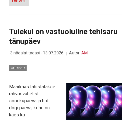
LOE VEEL
-
ONEPLUS
PAKIB
EUROOPAS
JA
USA-
Tulekul on vastuoluline tehisaru
S
VAIKSELT
tänupäev
ASJU
3 nädalat tagasi - 13.07.2026
Autor:
AM
UUDISED
Maailmas tähistatakse
rahvusvahelist
sõõrikupäeva ja hot
dogi päeva, kohe on
käes ka