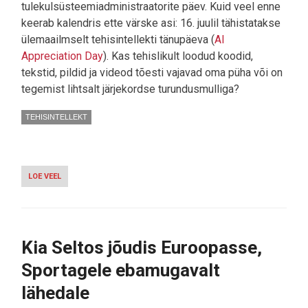
tulekulsüsteemiadministraatorite päev. Kuid veel enne
keerab kalendris ette värske asi: 16. juulil tähistatakse
ülemaailmselt tehisintellekti tänupäeva (
AI
Appreciation Day
). Kas tehislikult loodud koodid,
tekstid, pildid ja videod tõesti vajavad oma püha või on
tegemist lihtsalt järjekordse turundusmulliga?
TEHISINTELLEKT
LOE VEEL
-
TULEKUL
ON
VASTUOLULINE
TEHISARU
TÄNUPÄEV
Kia Seltos jõudis Euroopasse,
Sportagele ebamugavalt
lähedale