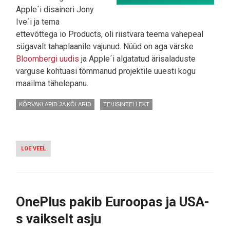
Apple´i disaineri Jony
Ive´i ja tema
ettevõttega io Products, oli riistvara teema vahepeal
sügavalt tahaplaanile vajunud. Nüüd on aga värske
Bloombergi uudis
ja Apple´i algatatud ärisaladuste
varguse kohtuasi tõmmanud projektile uuesti kogu
maailma tähelepanu.
KÕRVAKLAPID JA KÕLARID
TEHISINTELLEKT
LOE VEEL
-
ESIMENE
KÄEGAKATSUTAV
TOODE:
OPENAI
TULEVANE
OnePlus pakib Euroopas ja USA-
NUTIKÕLAR
NÄEB,
s vaikselt asju
KUULEB
JA