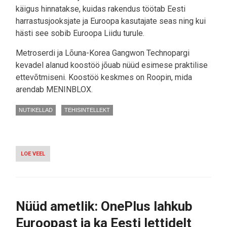
käigus hinnatakse, kuidas rakendus töötab Eesti
harrastusjooksjate ja Euroopa kasutajate seas ning kui
hästi see sobib Euroopa Liidu turule.
Metroserdi ja Lõuna-Korea Gangwon Technopargi
kevadel alanud koostöö jõuab nüüd esimese praktilise
ettevõtmiseni. Koostöö keskmes on Roopin, mida
arendab MENINBLOX.
NUTIKELLAD
TEHISINTELLEKT
LOE VEEL
-
METROSERT
TESTIB
KOREA
TEHISINTELLEKTI
JOOKSULAHENDUST
Nüüd ametlik: OnePlus lahkub
Euroopast ja ka Eesti lettidelt