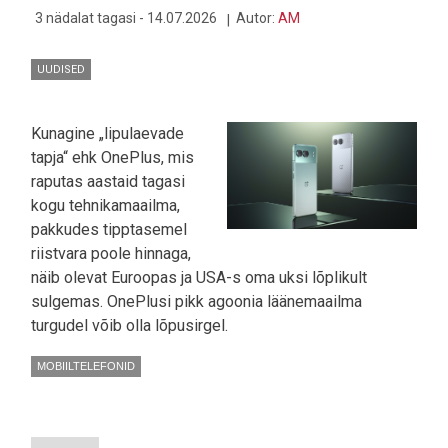
LIIGUTAB
3 nädalat tagasi - 14.07.2026
Autor:
AM
UUDISED
Kunagine „lipulaevade
tapja“ ehk OnePlus, mis
raputas aastaid tagasi
kogu tehnikamaailma,
pakkudes tipptasemel
riistvara poole hinnaga,
näib olevat Euroopas ja USA-s oma uksi lõplikult
sulgemas. OnePlusi pikk agoonia läänemaailma
turgudel võib olla lõpusirgel.
MOBIILTELEFONID