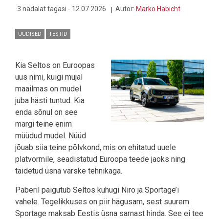
3 nädalat tagasi - 12.07.2026
Autor:
Marko Habicht
UUDISED
TESTID
Kia Seltos on Euroopas
uus nimi, kuigi mujal
maailmas on mudel
juba hästi tuntud. Kia
enda sõnul on see
margi teine enim
müüdud mudel. Nüüd
jõuab siia teine põlvkond, mis on ehitatud uuele
platvormile, seadistatud Euroopa teede jaoks ning
täidetud üsna värske tehnikaga.
Paberil paigutub Seltos kuhugi Niro ja Sportage’i
vahele. Tegelikkuses on piir hägusam, sest suurem
Sportage maksab Eestis üsna sarnast hinda. See ei tee