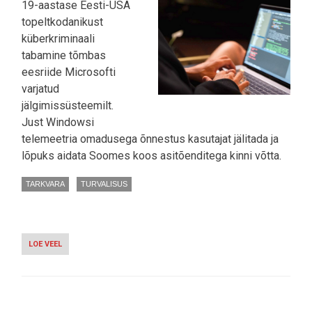
19-aastase Eesti-USA
topeltkodanikust
küberkriminaali
tabamine tõmbas
eesriide Microsofti
varjatud
jälgimissüsteemilt.
Just Windowsi
telemeetria omadusega õnnestus kasutajat jälitada ja
lõpuks aidata Soomes koos asitõenditega kinni võtta.
TARKVARA
TURVALISUS
LOE VEEL
-
EESTI-
USA
NOORHÄKKERI
TABAMINE
PALJASTAS