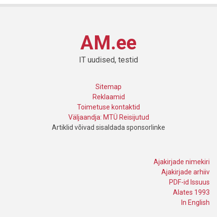
AM.ee
IT uudised, testid
Sitemap
Reklaamid
Toimetuse kontaktid
Väljaandja: MTÜ Reisijutud
Artiklid võivad sisaldada sponsorlinke
Ajakirjade nimekiri
Ajakirjade arhiiv
PDF-id Issuus
Alates 1993
In English