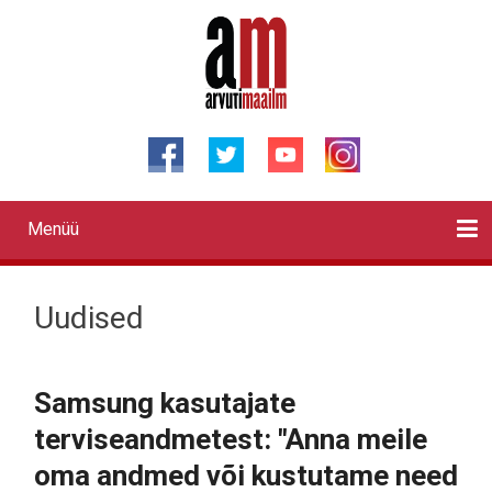
Liigu
edasi
põhisisu
juurde
Menüü
Primary
links
Kontaktid
Reklaam
Videod
Testid
Lahendused
Sõidukid
Arhiiv
English
Otsi
Uudised
Samsung kasutajate
terviseandmetest: "Anna meile
oma andmed või kustutame need