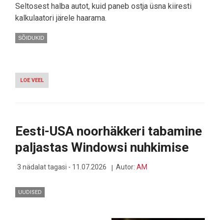
Seltosest halba autot, kuid paneb ostja üsna kiiresti
kalkulaatori järele haarama.
SÕIDUKID
LOE VEEL
-
KIA
SELTOS
JÕUDIS
EUROOPASSE,
SPORTAGELE
Eesti-USA noorhäkkeri tabamine
EBAMUGAVALT
LÄHEDALE
paljastas Windowsi nuhkimise
3 nädalat tagasi - 11.07.2026
Autor:
AM
UUDISED