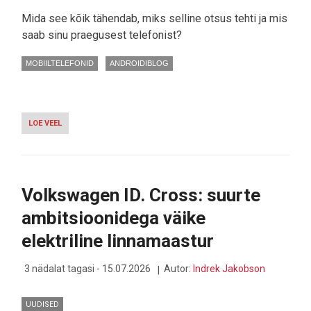
Mida see kõik tähendab, miks selline otsus tehti ja mis
saab sinu praegusest telefonist?
MOBIILTELEFONID
ANDROIDIBLOG
LOE VEEL
-
NÜÜD
AMETLIK:
ONEPLUS
LAHKUB
EUROOPAST
Volkswagen ID. Cross: suurte
JA
KA
ambitsioonidega väike
EESTI
LETTIDELT
elektriline linnamaastur
3 nädalat tagasi - 15.07.2026
Autor:
Indrek Jakobson
UUDISED