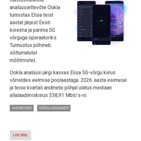
analüüsiettevõte Ookla
tunnistas Elisa teist
aastat järjest Eesti
kiireima ja parima 5G
võrguga operaatoriks.
Tunnustus põhineb
sõltumatutel
mõõtmistel.
Ookla analüüsi järgi kasvas Elisa 5G-võrgu kiirus
võrreldes eelmise poolaastaga. 2026. aasta esimese
ja teise kvartali andmete põhjal ulatus mediaan
allalaadimiskiirus 338,91 Mbit/s-ni.
ANDMESIDE
VÕRGUSEADMED
LOE VEEL
-
OOKLA