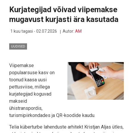
TEHES
Kurjategijad võivad viipemakse
RUUMI
LAIEMALE
mugavust kurjasti ära kasutada
FOLD
8-
LE
1 kuu tagasi - 02.07.2026
Autor:
AM
UUDISED
Viipemakse
populaarsuse kasv on
toonud kaasa uusi
pettusviise, millega
kurjategijad koguvad
makseid
ühistranspordis,
turismipiirkondades ja QR-koodide kaudu.
Telia küberturbe lahenduste arhitekt Kristjan Aljas ütles,