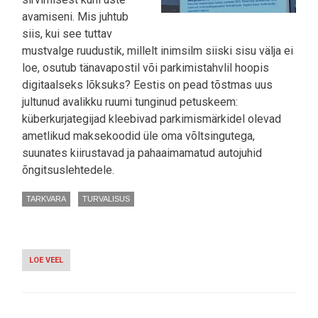
avamiseni. Mis juhtub
siis, kui see tuttav
mustvalge ruudustik, millelt inimsilm siiski sisu välja ei
loe, osutub tänavapostil või parkimistahvlil hoopis
digitaalseks lõksuks? Eestis on pead tõstmas uus
jultunud avalikku ruumi tunginud petuskeem:
küberkurjategijad kleebivad parkimismärkidel olevad
ametlikud maksekoodid üle oma võltsingutega,
suunates kiirustavad ja pahaaimamatud autojuhid
õngitsuslehtedele.
TARKVARA
TURVALISUS
LOE VEEL
-
SÜÜTU
PARKIMISTAHVEL
VÕIB
SINU