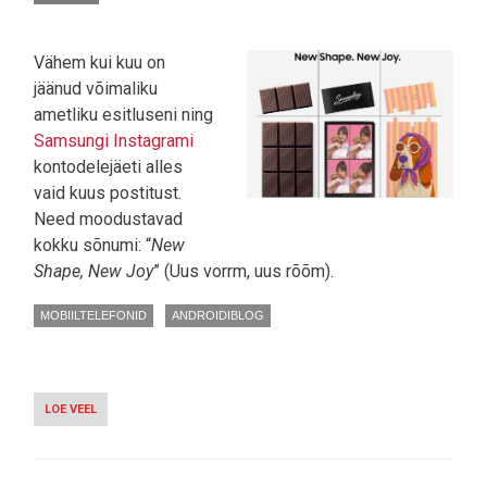
Vähem kui kuu on
jäänud võimaliku
ametliku esitluseni ning
Samsungi Instagrami
kontodelejäeti alles
vaid kuus postitust.
Need moodustavad
kokku sõnumi: “
New
Shape, New Joy
” (Uus vorrm, uus rõõm).
MOBIILTELEFONID
ANDROIDIBLOG
LOE VEEL
-
SAMSUNG
KUSTUTAS
INSTAGRAMI
PUHTAKS,