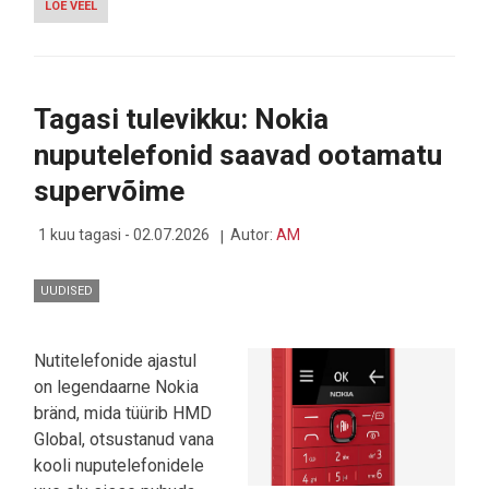
LOE VEEL
-
ÕISMÄE
VABANES
VASKKAABLITEST
-
INTERNET
Tagasi tulevikku: Nokia
LEVIB
NÜÜD
nuputelefonid saavad ootamatu
AINULT
FIIBRIST
supervõime
1 kuu tagasi - 02.07.2026
Autor:
AM
UUDISED
Nutitelefonide ajastul
on legendaarne Nokia
bränd, mida tüürib HMD
Global, otsustanud vana
kooli nuputelefonidele