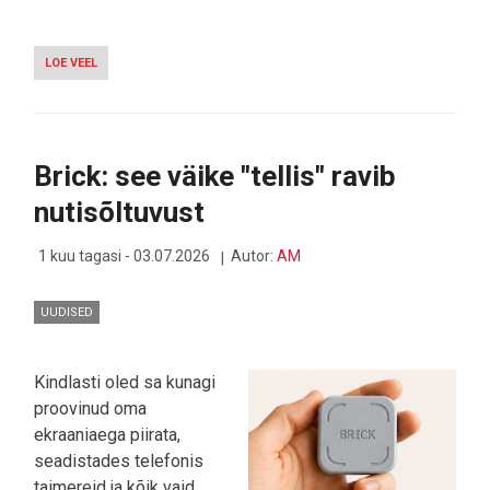
LOE VEEL
-
AMEERIKA
AUTOTOOTJAD
PÜÜAVAD
AASTAPÄEVAST
KASU
Brick: see väike "tellis" ravib
LÕIGATA
nutisõltuvust
1 kuu tagasi - 03.07.2026
Autor:
AM
UUDISED
Kindlasti oled sa kunagi
proovinud oma
ekraaniaega piirata,
seadistades telefonis
taimereid ja kõik vaid