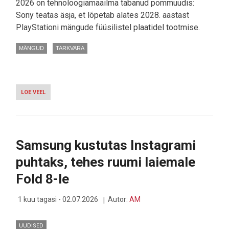
2026 on tehnoloogiamaailma tabanud pommuudis:
Sony teatas äsja, et lõpetab alates 2028. aastast
PlayStationi mängude füüsilistel plaatidel tootmise.
MÄNGUD
TARKVARA
LOE VEEL
-
PLAYSTATION
TÕMBAB
FÜÜSILISTEL
MÄNGUDEL
JUHTME
Samsung kustutas Instagrami
SEINAST
JA
puhtaks, tehes ruumi laiemale
SULGEB
VANAD
Fold 8-le
E-
POED
1 kuu tagasi - 02.07.2026
Autor:
AM
UUDISED