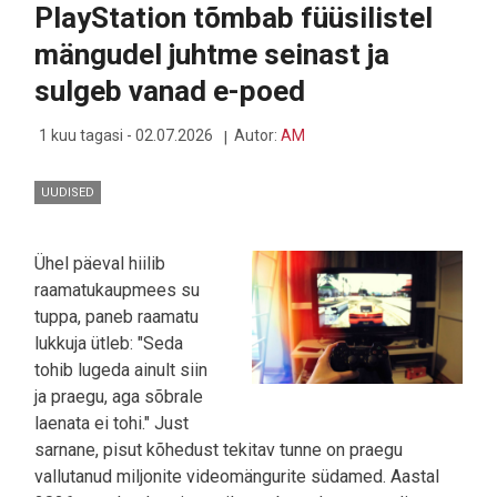
PlayStation tõmbab füüsilistel
OOTAMATU
SUPERVÕIME
mängudel juhtme seinast ja
sulgeb vanad e-poed
1 kuu tagasi - 02.07.2026
Autor:
AM
UUDISED
Ühel päeval hiilib
raamatukaupmees su
tuppa, paneb raamatu
lukkuja ütleb: "Seda
tohib lugeda ainult siin
ja praegu, aga sõbrale
laenata ei tohi." Just
sarnane, pisut kõhedust tekitav tunne on praegu
vallutanud miljonite videomängurite südamed. Aastal