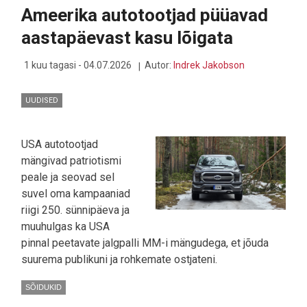
PANGAKONTO
Ameerika autotootjad püüavad
HETKEGA
TÜHJENDADA
aastapäevast kasu lõigata
1 kuu tagasi - 04.07.2026
Autor:
Indrek Jakobson
UUDISED
USA autotootjad
mängivad patriotismi
peale ja seovad sel
suvel oma kampaaniad
riigi 250. sünnipäeva ja
muuhulgas ka USA
pinnal peetavate jalgpalli MM-i mängudega, et jõuda
suurema publikuni ja rohkemate ostjateni.
SÕIDUKID