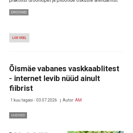
praktilist drooniõpet ja pilootide oskuste arendamist.
DROONID
LOE VEEL
-
MERIDEIN
ANNETAS
DROONIÕPPEKS
LIGI
100
Õismäe vabanes vaskkaablitest
000
EURO
- internet levib nüüd ainult
VÄÄRTUSES
TEHNIKAT
fiibrist
1 kuu tagasi - 03.07.2026
Autor:
AM
UUDISED