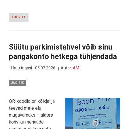
LOE VEEL
-
KOWLOONI
KLAUSTROFOOBSED
KORIDORID
KUTSUVAD:
REEDEL
Süütu parkimistahvel võib sinu
HAKKAB
ÕUDUS
pangakonto hetkega tühjendada
PIHTA
1 kuu tagasi - 05.07.2026
Autor:
AM
UUDISED
QR-koodid on kõikjal ja
teevad meie elu
mugavamaks – alates
kohviku menüüde
sirvimisest kuni uste