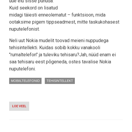
uue elu sisse puhuda.
Kuid seekord on lisatud
midagi täiesti enneolematut – funktsioon, mida
ootaksime pigem tippseadmest, mitte taskukohasest
nuputelefonist.
Neli uut Nokia mudelit toovad meieni nuppudega
tehisintellekti. Kuidas sobib kokku vanakooli
"rumaltelefon" ja tuleviku tehisaru?Jah, nüüd enam ei
saa tehisaru eest põgeneda, ostes tavalise Nokia
nuputelefoni.
MOBIILTELEFONID
TEHISINTELLEKT
LOE VEEL
-
TAGASI
TULEVIKKU:
NOKIA
NUPUTELEFONID
SAAVAD