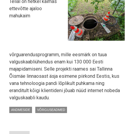
Telial on hetkel käimas
ettevõtte ajaloo
mahukaim
võrguarendusprogramm, mille eesmärk on tuua
valguskaabliühendus enam kui 130 000 Eesti
majapidamiseni. Selle projekti raames sai Tallinna
Õismäe linnaosast äsja esimene piirkond Eestis, kus
vana tehnoloogia pandi lõplikult puhkama ning
eranditult kõigi klientideni jõuab nüüd internet nobeda
valguskaabli kaudu.
ANDMESIDE
VÕRGUSEADMED