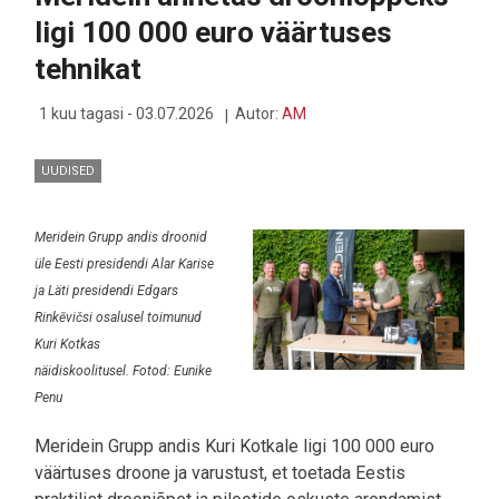
ligi 100 000 euro väärtuses
tehnikat
1 kuu tagasi - 03.07.2026
Autor:
AM
UUDISED
Meridein Grupp andis droonid
üle Eesti presidendi Alar Karise
ja Läti presidendi Edgars
Rinkēvičsi osalusel toimunud
Kuri Kotkas
näidiskoolitusel. Fotod: Eunike
Penu
Meridein Grupp andis Kuri Kotkale ligi 100 000 euro
väärtuses droone ja varustust, et toetada Eestis