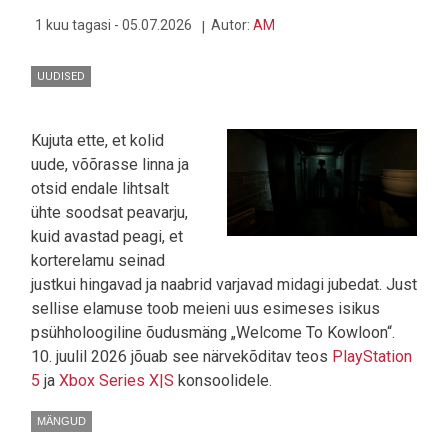
1 kuu tagasi - 05.07.2026
Autor:
AM
UUDISED
Kujuta ette, et kolid
uude, võõrasse linna ja
otsid endale lihtsalt
ühte soodsat peavarju,
kuid avastad peagi, et
korterelamu seinad
justkui hingavad ja naabrid varjavad midagi jubedat. Just
sellise elamuse toob meieni uus esimeses isikus
psühholoogiline õudusmäng „Welcome To Kowloon“.
10. juulil 2026 jõuab see närvekõditav teos
PlayStation
5
ja
Xbox Series X|S
konsoolidele.
MÄNGUD