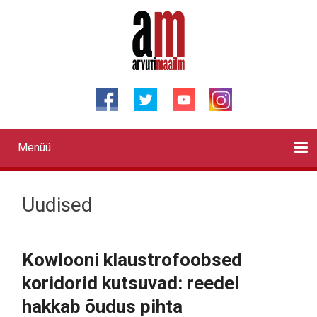
Liigu
edasi
põhisisu
juurde
Menüü
Primary
links
Kontaktid
Reklaam
Videod
Testid
Lahendused
Sõidukid
Arhiiv
English
Otsi
Uudised
Kowlooni klaustrofoobsed
koridorid kutsuvad: reedel
hakkab õudus pihta