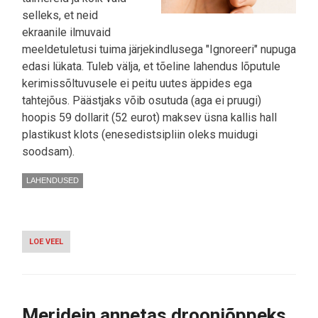
selleks, et neid
ekraanile ilmuvaid
meeldetuletusi tuima järjekindlusega "Ignoreeri" nupuga
edasi lükata. Tuleb välja, et tõeline lahendus lõputule
kerimissõltuvusele ei peitu uutes äppides ega
tahtejõus. Päästjaks võib osutuda (aga ei pruugi)
hoopis 59 dollarit (52 eurot) maksev üsna kallis hall
plastikust klots (enesedistsipliin oleks muidugi
soodsam).
LAHENDUSED
LOE VEEL
-
BRICK:
SEE
VÄIKE
"TELLIS"
RAVIB
Meridein annetas drooniõppeks
NUTISÕLTUVUST