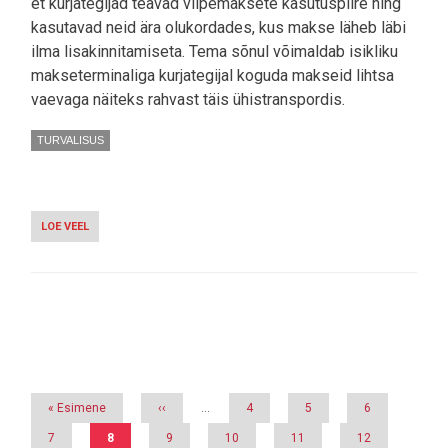
et kurjategijad teavad viipemaksete kasutuspiire ning
kasutavad neid ära olukordades, kus makse läheb läbi
ilma lisakinnitamiseta. Tema sõnul võimaldab isikliku
makseterminaliga kurjategijal koguda makseid lihtsa
vaevaga näiteks rahvast täis ühistranspordis.
TURVALISUS
LOE VEEL
-
KURJATEGIJAD
VÕIVAD
VIIPEMAKSE
MUGAVUST
KURJASTI
ÄRA
Pagination
KASUTADA
Esimene
« Esimene
Eelmine
‹‹
…
Page
4
Page
5
Page
6
leht
leht
Page
7
Eesolev
8
Page
9
Page
10
Page
11
Page
12