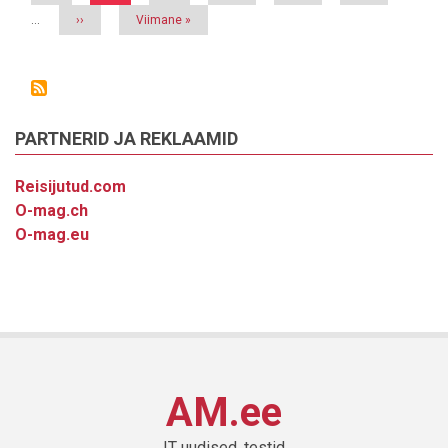
leht
…
Järgmine
››
Viimane
Viimane »
leht
leht
PARTNERID JA REKLAAMID
Reisijutud.com
O-mag.ch
O-mag.eu
AM.ee
IT uudised, testid