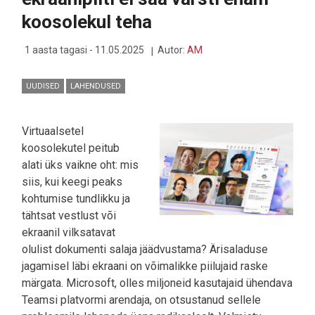
PROOVILE
koosolekul teha
1 aasta tagasi - 11.05.2025
Autor:
AM
UUDISED
LAHENDUSED
Virtuaalsetel
koosolekutel peitub
alati üks vaikne oht: mis
siis, kui keegi peaks
kohtumise tundlikku ja
tähtsat vestlust või
ekraanil vilksatavat
olulist dokumenti salaja jäädvustama? Ärisaladuse
jagamisel läbi ekraani on võimalikke piilujaid raske
märgata. Microsoft, olles miljoneid kasutajaid ühendava
Teamsi platvormi arendaja, on otsustanud sellele