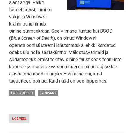
ajast aega. Päike
tõuseb idast, lumi on
valge ja Windowsi
krahhi puhul ilmub
sinine surmaekraan. See viimane, tuntud kui BSOD
(
Blue Screen of Death
), on olnud Windowsi
operatsioonisüsteemi lahutamatuks, ehkki kardetud
osaks üle nelja aastakümne. Mälestusvärinaid ja
südamepekslemist tekitav sinine taust koos tehniliste
koodide ja morjendava sõnumiga on olnud digitaalse
ajastu omamoodi märgiks – viimane piir, kust
tagasiteed polnud. Kuid nüüd on see lõppemas.
LAHENDUSED
TARKVARA
LOE VEEL
-
KÕIK
MUUTUB