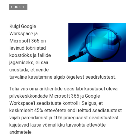
UUDISED
Kuigi Google
Workspace ja
Microsoft 365 on
levinud tööriistad
koostööks ja failide
jagamiseks, ei saa
unustada, et nende
turvaline kasutamine algab õigetest seadistustest.
Telia viis oma äriklientide seas läbi kasutusel oleva
pilvekeskkondade Microsoft 365 ja Google
Workspace’i seadistuste kontrolli. Selgus, et
keskmiselt 45% ettevõtete endi tehtud seadistustest
vajab parendamist ja 10% praegusest seadistustest
kujutavad lausa võimalikku turvaohtu ettevõtte
andmetele.