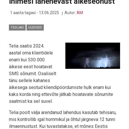
inimesi lähenevast äikeseohust
KASUTAMINE
ON
LIIGA
1 aasta tagasi - 13.06.2025
Autor:
AM
OHTLIK
TEGIJAD
UUDISED
Telia saatis 2024.
aastal oma klientidele
enam kui 530 000
äikese eest hoiatavat
SMS sõnumit. Osaliselt
tänu sellele kahanes
äikesega seotud kliendipöördumiste hulk enam kui
kaks korda ning ettevõte jätkab hoiatavate sõnumite
saatmist ka sel suvel.
Telia poolt välja arendanud lahendus kasutab tehisaru,
mis kontrollib igal hommikul ja õhtul järgneva 12 tunni
ilmaennustust. Kui tuvastatakse, et mõnes Eestis