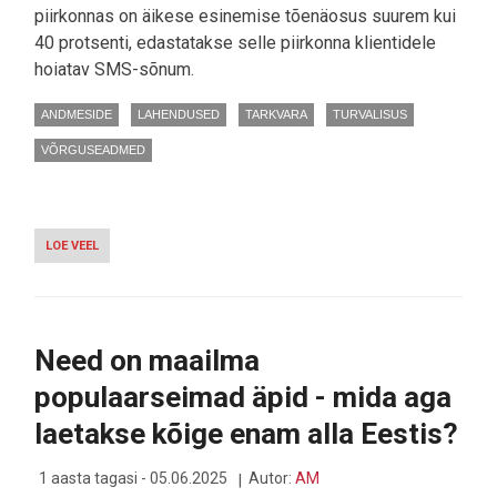
piirkonnas on äikese esinemise tõenäosus suurem kui
40 protsenti, edastatakse selle piirkonna klientidele
hoiatav SMS-sõnum.
ANDMESIDE
LAHENDUSED
TARKVARA
TURVALISUS
VÕRGUSEADMED
LOE VEEL
-
TEHISARU
AITAB
SUVEL
HOIATADA
INIMESI
Need on maailma
LÄHENEVAST
ÄIKESEOHUST
populaarseimad äpid - mida aga
laetakse kõige enam alla Eestis?
1 aasta tagasi - 05.06.2025
Autor:
AM