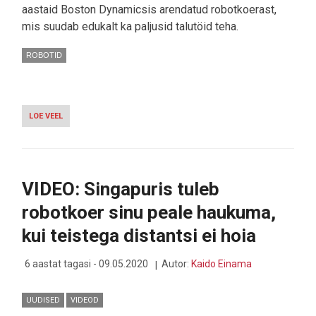
aastaid Boston Dynamicsis arendatud robotkoerast,
mis suudab edukalt ka paljusid talutöid teha.
ROBOTID
LOE VEEL
-
VIDEO:
FARMITÖÖLISTEST
PÕUD?
ROBOTKOERAD
AITAVAD
VIDEO: Singapuris tuleb
robotkoer sinu peale haukuma,
kui teistega distantsi ei hoia
6 aastat tagasi - 09.05.2020
Autor:
Kaido Einama
UUDISED
VIDEOD