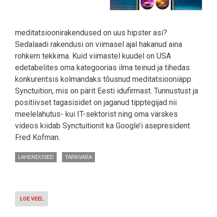
meditatsioonirakendused on uus hipster asi?
Sedalaadi rakendusi on viimasel ajal hakanud aina
rohkem tekkima. Kuid viimastel kuudel on USA
edetabelites oma kategoorias ilma teinud ja tihedas
konkurentsis kolmandaks tõusnud meditatsiooniäpp
Synctuition, mis on pärit Eesti idufirmast. Tunnustust ja
positiivset tagasisidet on jaganud tipptegijad nii
meelelahutus- kui IT-sektorist ning oma värskes
videos kiidab Synctuitionit ka Google’i asepresident
Fred Kofman.
LAHENDUSED
TARKVARA
LOE VEEL
-
VIDEO:
GOOGLE