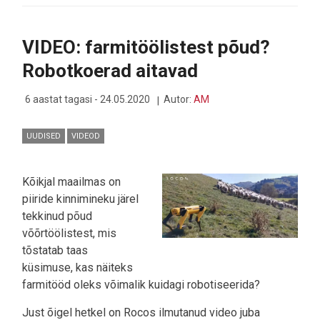
´I
ASEPRESIDENT
HAKKAB
VIDEO: farmitöölistest põud?
EESTI
MEDITATSIOONIÄPI
Robotkoerad aitavad
BRÄNDISAADIKUKS
6 aastat tagasi - 24.05.2020
Autor:
AM
UUDISED
VIDEOD
Kõikjal maailmas on
piiride kinnimineku järel
tekkinud põud
võõrtöölistest, mis
tõstatab taas
küsimuse, kas näiteks
farmitööd oleks võimalik kuidagi robotiseerida?
Just õigel hetkel on Rocos ilmutanud video juba