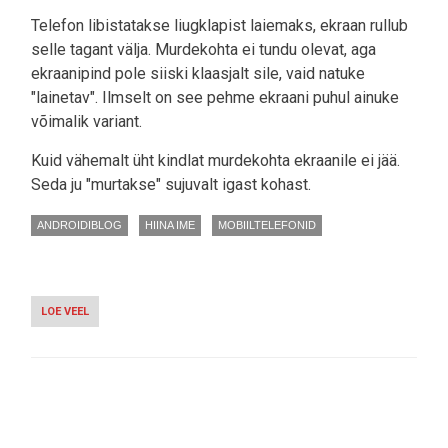
Telefon libistatakse liugklapist laiemaks, ekraan rullub
selle tagant välja. Murdekohta ei tundu olevat, aga
ekraanipind pole siiski klaasjalt sile, vaid natuke
"lainetav". Ilmselt on see pehme ekraani puhul ainuke
võimalik variant.
Kuid vähemalt üht kindlat murdekohta ekraanile ei jää.
Seda ju "murtakse" sujuvalt igast kohast.
ANDROIDIBLOG
HIINA IME
MOBIILTELEFONID
LOE VEEL
-
VIDEO:
VOLTIMINE
POLEGI
ENAM
NII
LAHE?
Pagination
TCL
NÄITAS