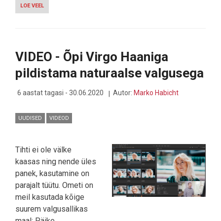
LOE VEEL
-
KAS
CANON
MUUDAB
TAAS
MAAILMA
VIDEO - Õpi Virgo Haaniga
UUE
EOS
pildistama naturaalse valgusega
R5
JA
R6
6 aastat tagasi - 30.06.2020
Autor:
Marko Habicht
KAAMERAGA?
UUDISED
VIDEOD
Tihti ei ole välke
kaasas ning nende üles
panek, kasutamine on
parajalt tüütu. Ometi on
meil kasutada kõige
suurem valgusallikas
maal: Päike.