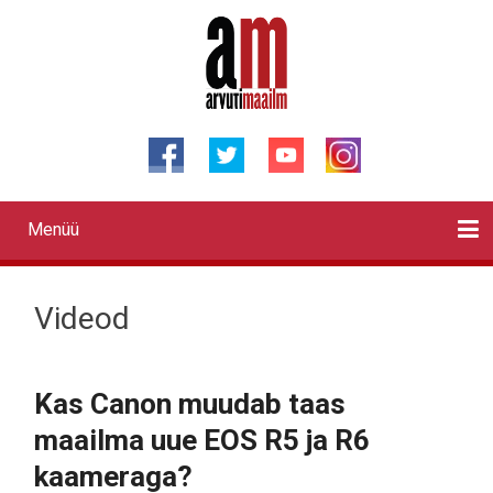
Liigu
edasi
põhisisu
juurde
Menüü
Primary
links
Kontaktid
Reklaam
Videod
Testid
Lahendused
Sõidukid
Arhiiv
English
Otsi
Videod
Kas Canon muudab taas
maailma uue EOS R5 ja R6
kaameraga?