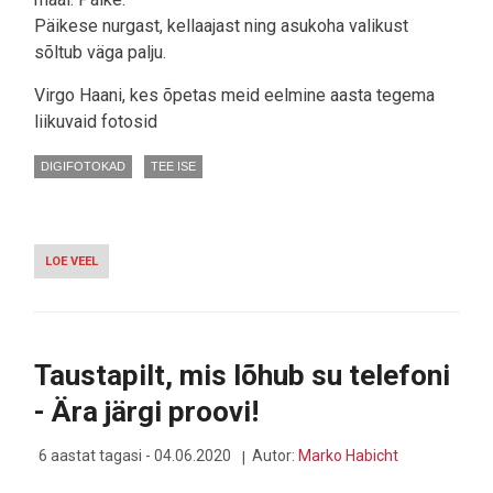
Päikese nurgast, kellaajast ning asukoha valikust
sõltub väga palju.
Virgo Haani, kes õpetas meid eelmine aasta tegema
liikuvaid fotosid
DIGIFOTOKAD
TEE ISE
LOE VEEL
-
VIDEO
-
ÕPI
VIRGO
HAANIGA
Taustapilt, mis lõhub su telefoni
PILDISTAMA
NATURAALSE
- Ära järgi proovi!
VALGUSEGA
6 aastat tagasi - 04.06.2020
Autor:
Marko Habicht