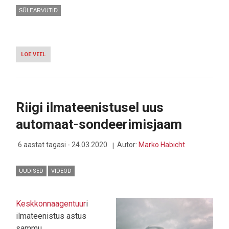
SÜLEARVUTID
LOE VEEL
-
VIDEO:
HP
ELITE
DRAGONLFY
-
Riigi ilmateenistusel uus
IHALDUSVÄÄRNE
2-
automaat-sondeerimisjaam
ÜHES
ULTRABOOK
6 aastat tagasi - 24.03.2020
Autor:
Marko Habicht
UUDISED
VIDEOD
Keskkonnaagentuur
i
ilmateenistus astus
sammu