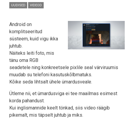
UUDISED
VIDEOD
Android on
komplitseeritud
süsteem, kuid vigu ikka
juhtub.
Näiteks leiti foto, mis
tänu oma RGB
seadetele ning konkreetsele pixlile seal värviruumis
muudab su telefoni kasutuskõlbmatuks.
Kõike seda lihtsalt ühele ümardusveale.
Ütleme nii, et ümardusviga ei tee maailmas esimest
korda pahandust.
Kui inglismannide keelt tönkad, siis video räägib
pikemalt, mis täpselt juhtub ja miks.