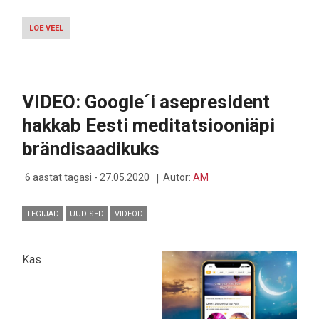
LOE VEEL
-
SONY
UUS
KAAMERA
ZV-
1
VIDEO: Google´i asepresident
ENESEFILMIJATELE
hakkab Eesti meditatsiooniäpi
brändisaadikuks
6 aastat tagasi - 27.05.2020
Autor:
AM
TEGIJAD
UUDISED
VIDEOD
Kas