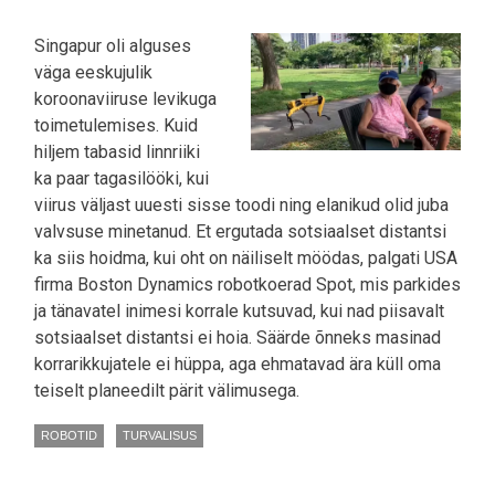
Singapur oli alguses
väga eeskujulik
koroonaviiruse levikuga
toimetulemises. Kuid
hiljem tabasid linnriiki
ka paar tagasilööki, kui
viirus väljast uuesti sisse toodi ning elanikud olid juba
valvsuse minetanud. Et ergutada sotsiaalset distantsi
ka siis hoidma, kui oht on näiliselt möödas, palgati USA
firma Boston Dynamics robotkoerad Spot, mis parkides
ja tänavatel inimesi korrale kutsuvad, kui nad piisavalt
sotsiaalset distantsi ei hoia. Säärde õnneks masinad
korrarikkujatele ei hüppa, aga ehmatavad ära küll oma
teiselt planeedilt pärit välimusega.
ROBOTID
TURVALISUS