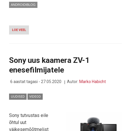
ANDROIDIBLOG
LOE VEEL
-
TAUSTAPILT,
MIS
LÕHUB
SU
TELEFONI
Sony uus kaamera ZV-1
-
ÄRA
enesefilmijatele
JÄRGI
PROOVI!
6 aastat tagasi - 27.05.2020
Autor:
Marko Habicht
UUDISED
VIDEOD
Sony tutvustas eile
õhtul uut
väikesemõõtmelist