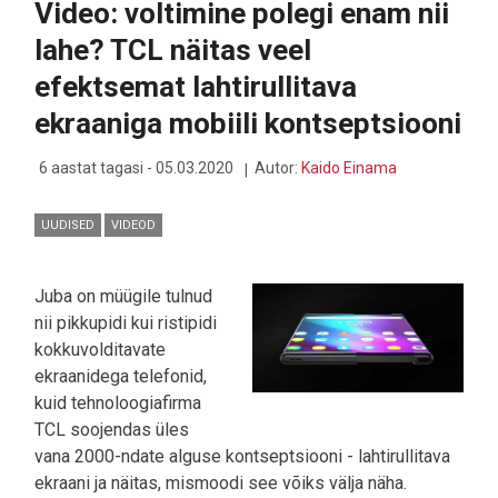
Video: voltimine polegi enam nii
lahe? TCL näitas veel
efektsemat lahtirullitava
ekraaniga mobiili kontseptsiooni
6 aastat tagasi - 05.03.2020
Autor:
Kaido Einama
UUDISED
VIDEOD
Juba on müügile tulnud
nii pikkupidi kui ristipidi
kokkuvolditavate
ekraanidega telefonid,
kuid tehnoloogiafirma
TCL soojendas üles
vana 2000-ndate alguse kontseptsiooni - lahtirullitava
ekraani ja näitas, mismoodi see võiks välja näha.