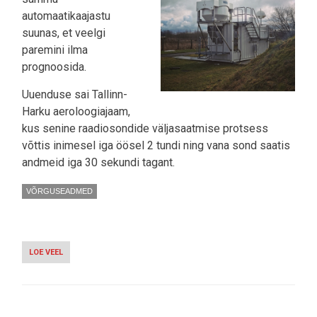
automaatikaajastu
suunas, et veelgi
paremini ilma
prognoosida.
Uuenduse sai Tallinn-
Harku aeroloogiajaam,
kus senine raadiosondide väljasaatmise protsess
võttis inimesel iga öösel 2 tundi ning vana sond saatis
andmeid iga 30 sekundi tagant.
VÕRGUSEADMED
LOE VEEL
-
RIIGI
ILMATEENISTUSEL
UUS
AUTOMAAT-
SONDEERIMISJAAM