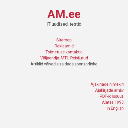
AM.ee
IT uudised, testid
Sitemap
Reklaamid
Toimetuse kontaktid
Väljaandja: MTÜ Reisijutud
Artiklid võivad sisaldada sponsorlinke
Ajakirjade nimekiri
Ajakirjade arhiiv
PDF-id Issuus
Alates 1993
In English