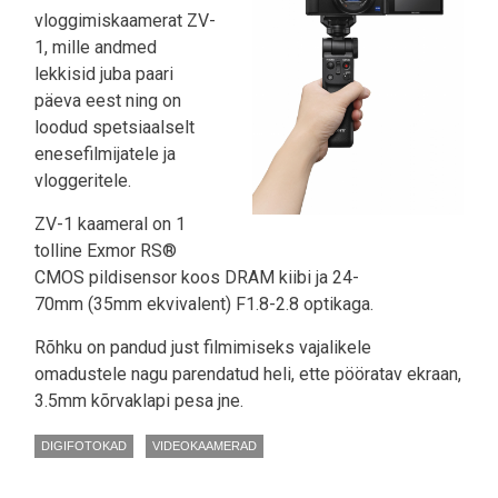
vloggimiskaamerat ZV-
1, mille andmed
lekkisid juba paari
päeva eest ning on
loodud spetsiaalselt
enesefilmijatele ja
vloggeritele.
ZV-1 kaameral on 1
tolline Exmor RS®
CMOS pildisensor koos DRAM kiibi ja 24-
70mm (35mm ekvivalent) F1.8-2.8 optikaga.
Rõhku on pandud just filmimiseks vajalikele
omadustele nagu parendatud heli, ette pööratav ekraan,
3.5mm kõrvaklapi pesa jne.
DIGIFOTOKAD
VIDEOKAAMERAD