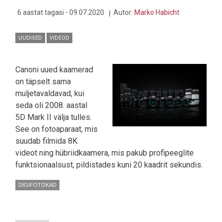
6 aastat tagasi - 09.07.2020
Autor:
Marko Habicht
UUDISED
VIDEOD
Canoni uued kaamerad
on täpselt sama
muljetavaldavad, kui
seda oli 2008. aastal
5D Mark II välja tulles.
See on fotoaparaat, mis
suudab filmida 8K
videot ning hübriidkaamera, mis pakub profipeeglite
funktsionaalsust, pildistades kuni 20 kaadrit sekundis.
DIGIFOTOKAD