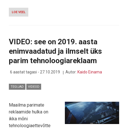
LOE VEEL
-
VIDEO:
VOLKSWAGEN
KASTIKA
AMAROK
HUNTER
VIDEO: see on 2019. aasta
ÜLEVAADE
-
enimvaadatud ja ilmselt üks
SEDA
EI
parim tehnoloogiareklaam
OSTA
NEED
KES
6 aastat tagasi - 27.10.2019
Autor:
Kaido Einama
VÕIKS
TEGIJAD
VIDEOD
Maailma parimate
reklaamide hulka on
ikka mõni
tehnoloogiaettevõtte