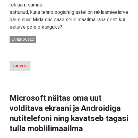
reklaam samuti
sattunud, kuna tehnoloogiahiiglastel on reklaamieelarve
päris suur. Mida siis saab selle maailma raha eest, kui
eelarve pole piiranguks?
LAHENDUSED
LOE VEEL
-
VIDEO:
SEE
ON
2019.
AASTA
Microsoft näitas oma uut
ENIMVAADATUD
JA
volditava ekraani ja Androidiga
ILMSELT
ÜKS
nutitelefoni ning kavatseb tagasi
PARIM
TEHNOLOOGIAREKLAAM
tulla mobiilimaailma