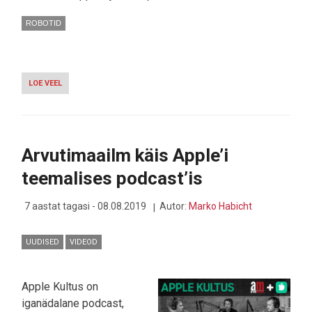
ROBOTID
LOE VEEL
-
ROBOTID
ON
JÄRGI
JÕUDMAS
-
Arvutimaailm käis Apple’i
HUMANOIDROBOT
ATLAS
teemalises podcast’is
TEEB
JUBA
SUJUVAID
7 aastat tagasi - 08.08.2019
Autor:
Marko Habicht
HÜPPEID
JA
KUKERPALLE
UUDISED
VIDEOD
Apple Kultus on
iganädalane podcast,