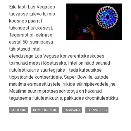
Eile lasti Las Vegases
taevasse tulevärk, mis
koosnes paarist
tuhandest tulukesest.
Tegemist oli eelmisel
aastal 50. sünnipäeva
tähistanud Inteli
etendusega Las Vegase konverentsikeskuses
toimunud messi lõpetuseks. Intel on nüüd saanud
ilutulestikuäris suurtegijaks - teda kutsutakse
tippstaaride kontsertidele, Super Bowlile, autode
maailma esmaesitlustele, riikide sünnipäevadele jne.
Maailma suurim protsessoritootja on hakanud
tegutsema ilutulestikuäris, pakkudes droonitulestikku.
DROONID
KOMPONENDID
TARKVARA
TURVALISUS