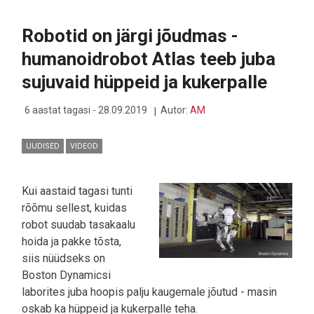
UUT
VOLDITAVA
Robotid on järgi jõudmas -
EKRAANI
JA
humanoidrobot Atlas teeb juba
ANDROIDIGA
NUTITELEFONI
sujuvaid hüppeid ja kukerpalle
NING
KAVATSEB
TAGASI
6 aastat tagasi - 28.09.2019
Autor:
AM
TULLA
MOBIILIMAAILMA
UUDISED
VIDEOD
Kui aastaid tagasi tunti
rõõmu sellest, kuidas
robot suudab tasakaalu
hoida ja pakke tõsta,
siis nüüdseks on
Boston Dynamicsi
laborites juba hoopis palju kaugemale jõutud - masin
oskab ka hüppeid ja kukerpalle teha.