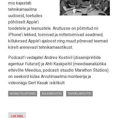
mis kajastab
tehnikamaailma
uudiseid, toetudes
põhiliselt Apple’i
toodetele ja teenustele. Arutlusse on põimitud nii
iPhone’i lekked, toimivad ja mittetoimivad seadmed,
killukesed Apple’i ajaloost ning muud põnevad teemad
kiirelt arenevast tehnikamaastikust.
Podcast’i vedajatel Andres Kostivil (disainiprintide
agentuur Futurist) ja Ahti Kaskpeitil (meediaanalüütika
ettevõte Meedius, podcasti stuudio Marathon Studios)
on seekord külas Arvutimaailma monteerija ja
videonägu Gert Kasak isiklikult.
MOBIILTELEFONID
SÜLEARVUTID
TAHVELARVUTID
LOE VEEL
-