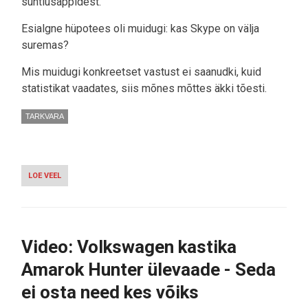
suhtlusäppidest.
Esialgne hüpotees oli muidugi: kas Skype on välja
suremas?
Mis muidugi konkreetset vastust ei saanudki, kuid
statistikat vaadates, siis mõnes mõttes äkki tõesti.
TARKVARA
LOE VEEL
-
MILLISED
ON
ENAMLEVINUD
SUHTLUSÄPID?
Video: Volkswagen kastika
Amarok Hunter ülevaade - Seda
ei osta need kes võiks