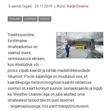
6 aastat tagasi - 29.11.2019
Autor:
Kaido Einama
TEGIJAD
UUDISED
VIDEOD
Traditsiooniline
Eestimaine
ilmateadustus on
saanud suure,
seinasuuruse ekraani,
kus ilmatüdruk või -
poiss viipab kaardil ja näitab madalrõhkkondade
liikumist. Poole sajandiga on muutunud see, et
kaardikepiga meteoroloogilisel kaardil näitamise
asemel on kaart kolinud suurele seinaekraanile ja liigub
ka. Weather Channel aga on juba aastaid oma
ilmateateid teinud täiesti uuel tasemel
- segareaalsusega, mis pärit mängutööstusest.