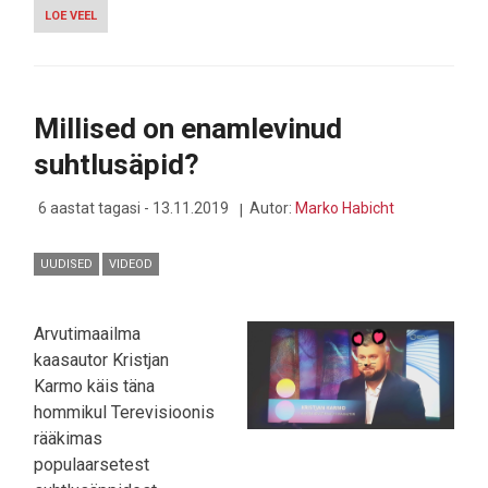
LOE VEEL
-
VIDEOD:
INTEL
TÕUSEB
KORDUVKASUTATAVA
ILUTULESTIKU
Millised on enamlevinud
MAAILMAS
ABSOLUUTSESSE
suhtlusäpid?
TIPPU
6 aastat tagasi - 13.11.2019
Autor:
Marko Habicht
UUDISED
VIDEOD
Arvutimaailma
kaasautor Kristjan
Karmo käis täna
hommikul Terevisioonis
rääkimas
populaarsetest