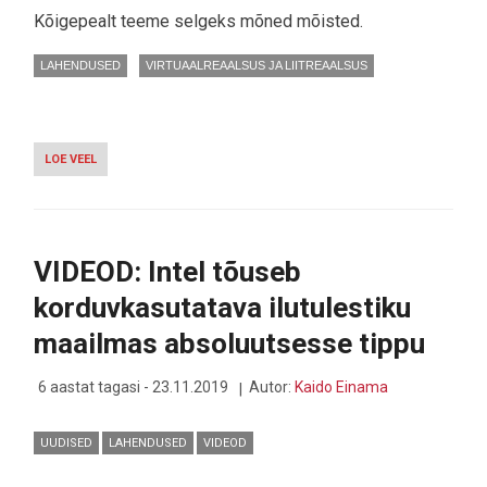
Kõigepealt teeme selgeks mõned mõisted.
LAHENDUSED
VIRTUAALREAALSUS JA LIITREAALSUS
LOE VEEL
-
VIDEOD:
EFEKTNE
SEGAREAALSUS
TOOB
ILMATEADUSTAJAD
VIDEOD: Intel tõuseb
OTSE
ORKAANIDE
korduvkasutatava ilutulestiku
JA
ÜLEUJUTUSTE
maailmas absoluutsesse tippu
KESKELE
6 aastat tagasi - 23.11.2019
Autor:
Kaido Einama
UUDISED
LAHENDUSED
VIDEOD