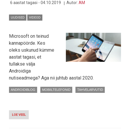
6 aastat tagasi - 04.10.2019
Autor:
AM
UUDISED
VIDEOD
Microsoft on teinud
kannapöörde. Kes
oleks uskunud kümme
aastat tagasi, et
tullakse välja
Androidiga
nutiseadmega? Aga nii juhtub aastal 2020.
ANDROIDIBLOG
MOBIILTELEFONID
TAHVELARVUTID
LOE VEEL
-
MICROSOFT
NÄITAS
OMA