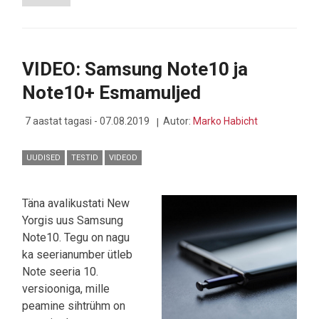
ARVUTIMAAILM
KÄIS
APPLE’I
TEEMALISES
PODCAST’IS
VIDEO: Samsung Note10 ja
Note10+ Esmamuljed
7 aastat tagasi - 07.08.2019
Autor:
Marko Habicht
UUDISED
TESTID
VIDEOD
Täna avalikustati New
Yorgis uus Samsung
Note10. Tegu on nagu
ka seerianumber ütleb
Note seeria 10.
versiooniga, mille
peamine sihtrühm on