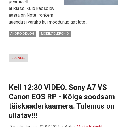
peamiselt
äriklass. Kuid käesolev
aasta on Notel rohkem
uuendusi varuks kui möödunud aastatel.
ANDROIDIBLOG
MOBIILTELEFONID
LOE VEEL
-
VIDEO:
SAMSUNG
NOTE10
JA
NOTE10+
Kell 12:30 VIDEO. Sony A7 VS
ESMAMULJED
Canon EOS RP - Kõige soodsam
täiskaaderkaamera. Tulemus on
üllatav!!!
7 aastat tagasi - 31.07.2019
Autor:
Marko Habicht