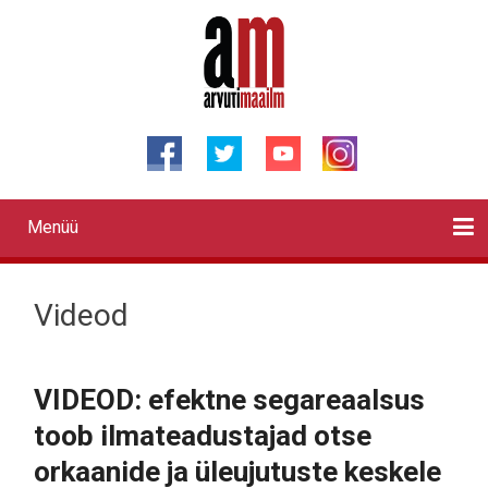
Liigu
edasi
põhisisu
juurde
Menüü
Primary
links
Kontaktid
Reklaam
Videod
Testid
Lahendused
Sõidukid
Arhiiv
English
Otsi
Videod
VIDEOD: efektne segareaalsus
toob ilmateadustajad otse
orkaanide ja üleujutuste keskele