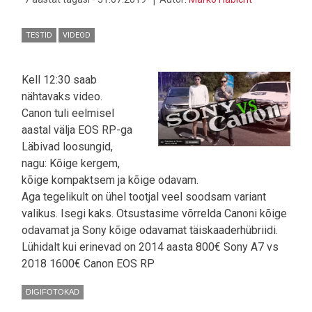
TESTID
VIDEOD
Kell 12:30 saab
nähtavaks video.
Canon tuli eelmisel
aastal välja EOS RP-ga
Läbivad loosungid,
nagu: Kõige kergem,
kõige kompaktsem ja kõige odavam.
Aga tegelikult on ühel tootjal veel soodsam variant
valikus. Isegi kaks. Otsustasime võrrelda Canoni kõige
odavamat ja Sony kõige odavamat täiskaaderhübriidi.
Lühidalt kui erinevad on 2014 aasta 800€ Sony A7 vs
2018 1600€ Canon EOS RP
DIGIFOTOKAD