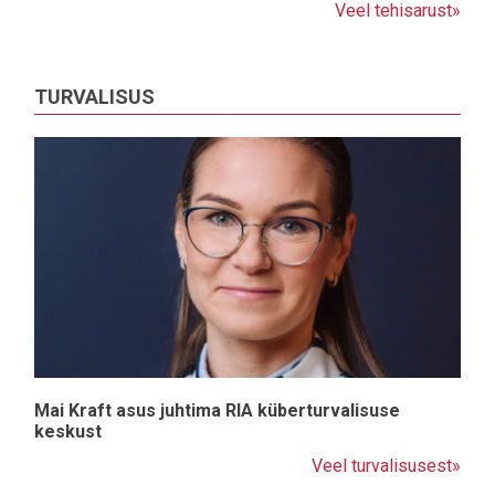
Veel tehisarust»
TURVALISUS
Mai Kraft asus juhtima RIA küberturvalisuse
keskust
Veel turvalisusest»