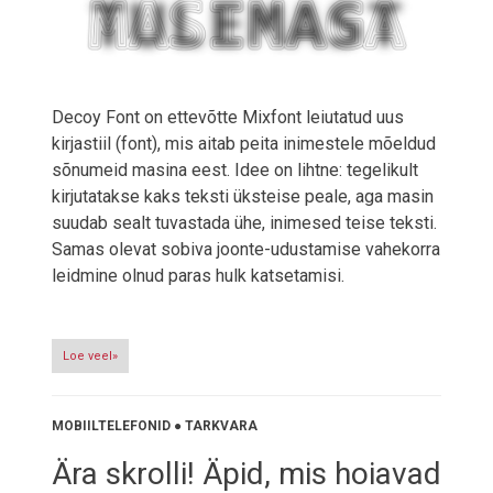
Decoy Font on ettevõtte Mixfont leiutatud uus
kirjastiil (font), mis aitab peita inimestele mõeldud
sõnumeid masina eest. Idee on lihtne: tegelikult
kirjutatakse kaks teksti üksteise peale, aga masin
suudab sealt tuvastada ühe, inimesed teise teksti.
Samas olevat sobiva joonte-udustamise vahekorra
leidmine olnud paras hulk katsetamisi.
Loe veel»
MOBIILTELEFONID
●
TARKVARA
Ära skrolli! Äpid, mis hoiavad