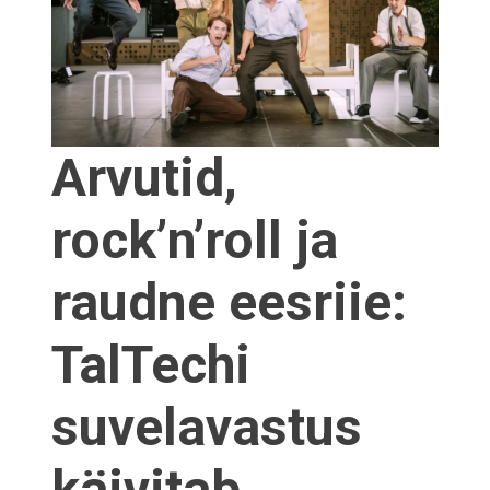
Arvutid,
rock’n’roll ja
raudne eesriie:
TalTechi
suvelavastus
käivitab