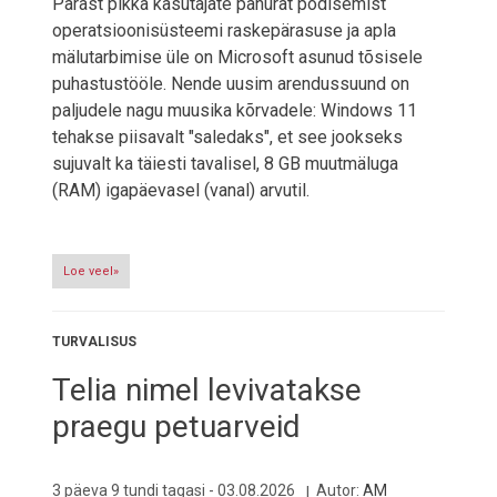
Pärast pikka kasutajate pahurat podisemist
operatsioonisüsteemi raskepärasuse ja apla
mälutarbimise üle on Microsoft asunud tõsisele
puhastustööle. Nende uusim arendussuund on
paljudele nagu muusika kõrvadele: Windows 11
tehakse piisavalt "saledaks", et see jookseks
sujuvalt ka täiesti tavalisel, 8 GB muutmäluga
(RAM) igapäevasel (vanal) arvutil.
Loe veel»
TURVALISUS
Telia nimel levivatakse
praegu petuarveid
3 päeva 9 tundi tagasi -
03.08.2026
Autor:
AM