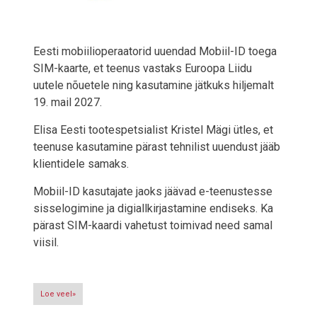
Eesti mobiilioperaatorid uuendad Mobiil-ID toega
SIM-kaarte, et teenus vastaks Euroopa Liidu
uutele nõuetele ning kasutamine jätkuks hiljemalt
19. mail 2027.
Elisa Eesti tootespetsialist Kristel Mägi ütles, et
teenuse kasutamine pärast tehnilist uuendust jääb
klientidele samaks.
Mobiil-ID kasutajate jaoks jäävad e-teenustesse
sisselogimine ja digiallkirjastamine endiseks. Ka
pärast SIM-kaardi vahetust toimivad need samal
viisil.
Loe veel»