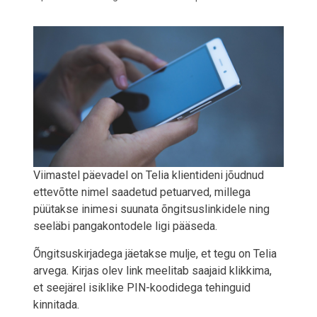
Viimastel päevadel on Telia klientideni jõudnud
ettevõtte nimel saadetud petuarved, millega
püütakse inimesi suunata õngitsuslinkidele ning
seeläbi pangakontodele ligi pääseda.
Õngitsuskirjadega jäetakse mulje, et tegu on Telia
arvega. Kirjas olev link meelitab saajaid klikkima,
et seejärel isiklike PIN-koodidega tehinguid
kinnitada.