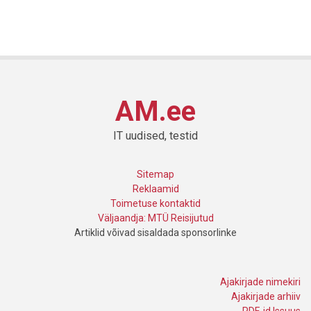
AM.ee
IT uudised, testid
Sitemap
Reklaamid
Toimetuse kontaktid
Väljaandja: MTÜ Reisijutud
Artiklid võivad sisaldada sponsorlinke
Ajakirjade nimekiri
Ajakirjade arhiiv
PDF-id Issuus