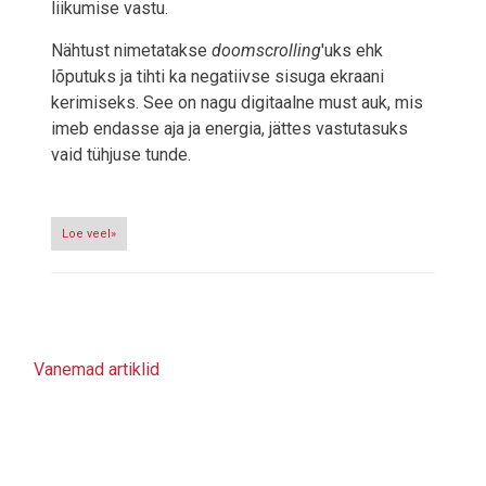
liikumise vastu.
Nähtust nimetatakse
doomscrolling
'uks ehk
lõputuks ja tihti ka negatiivse sisuga ekraani
kerimiseks. See on nagu digitaalne must auk, mis
imeb endasse aja ja energia, jättes vastutasuks
vaid tühjuse tunde.
Loe veel»
Vanemad artiklid