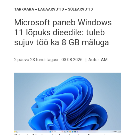
TARKVARA
●
LAUAARVUTID
●
SÜLEARVUTID
Microsoft paneb Windows
11 lõpuks dieedile: tuleb
sujuv töö ka 8 GB mäluga
2 päeva 23 tundi tagasi -
03.08.2026
Autor:
AM