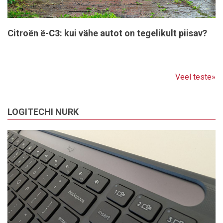
Citroën ë-C3: kui vähe autot on tegelikult piisav?
Veel teste»
LOGITECHI NURK