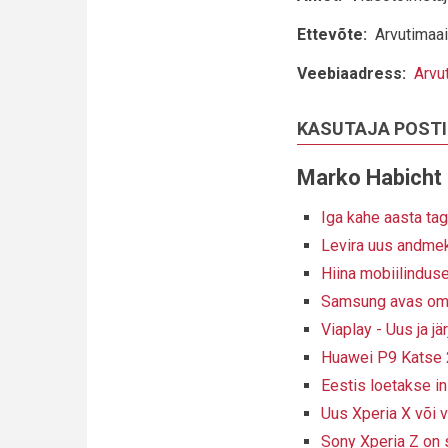
Ettevõte
Arvutimaa
Veebiaadress
Arvu
KASUTAJA POST
Marko Habicht
Iga kahe aasta ta
Levira uus andme
Hiina mobiilindus
Samsung avas oma
Viaplay - Uus ja jä
Huawei P9 Katse 
Eestis loetakse in
Uus Xperia X või 
Sony Xperia Z on 