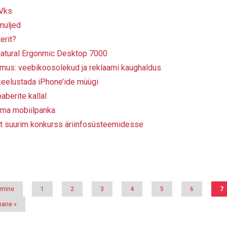
TVks
muljed
erit?
S Natural Ergonmic Desktop 7000
emus: veebikoosolekud ja reklaami kaughaldus
 keelustada iPhone’ide müügi
aberite kallal
ama mobiilpanka
st suurim konkurss äriinfosüsteemidesse
mine
lmine
Page
1
Page
2
Page
3
Page
4
Page
5
Page
6
Ee
7
le
mane
mane »