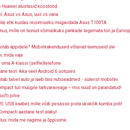
ja Huawei alustasid koostööd
l: Asus vs Asus, uus vs vana
dile ehk kuidas reisimiseks mugavdada Asus T100TA
enus, mille on teinud võimalikuks pankade tegemata töö ja Euroo
otab äppidele? Mobiilirakendused võtavad teenuseid üle
r, mida vaja
oma A-klassi (selfie)telefone
ane test: ikka veel Android 6 ootuses
tab talvel auto ja laeb täis nutiseadmed - sülerist mobiilini
mpact tuli müügile tarkvaraveaga – mis nüüd on parandatud!
ofti pilve
 USB kaabel, mille võib pesasse pista ükskõik kumba pidi!
ompacti aastane test alaku!
tlus: mida me nägime ja õppisime