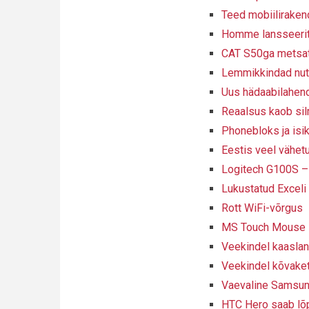
Teed mobiilirake
Homme lansseerit
CAT S50ga metsatöö
Lemmikkindad nuti
Uus hädaabilahend
Reaalsus kaob silm
Phonebloks ja isi
Eestis veel vähet
Logitech G100S – 
Lukustatud Exceli
Rott WiFi-võrgus
MS Touch Mouse - 
Veekindel kaaslan
Veekindel kõvake
Vaevaline Samsung
HTC Hero saab lõ