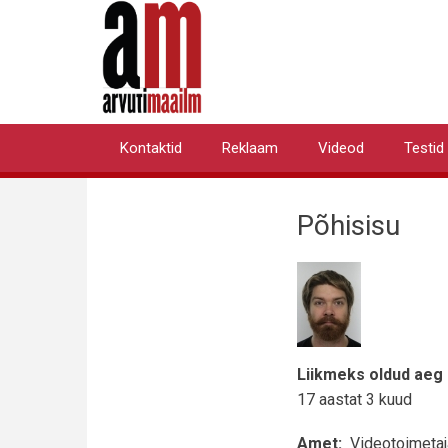
Liigu
edasi
põhisisu
juurde
Kontaktid
Reklaam
Videod
Testid
Primary
links
Põhisisu
Liikmeks oldud aeg
17 aastat 3 kuud
Amet
Videotoimetaj