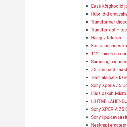
Eesti kõrgkoolid 
Hübriidid omavahe
Transformer diee
Transferfast – te
Hanguv telefon
Kas pangandus ka
112 - ainus numbe
Samsung uuendas 
Z5 Compact´i aast
Test: akupank käivi
Sony Xperia Z5 Co
Elisa pakub Micros
LIHTNE LAHENDUS:
Sony XPERIA Z5 C
Sony lipulaevaesi
Netikrapi ematest