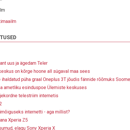
ilm
timaailm
ITUSED
gant uus ja ägedam Teler
keskus on kõrge hoone all sügaval maa sees
e ihaldatud püha graal Oneplus 3T jõudis fännide rõõmuks Soom
 ametliku esinduspoe Ülemiste keskuses
rjekordne telestriim internetis
2
imõiguseks internetti - aga millist?
vana Xperia Z5
surnud, elagu Sony Xperia X