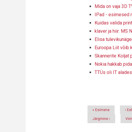
Mida on vaja 3D 
IPad - esimesed 
Kuidas valida print
klaver ja hiir: M
Elisa tulevikunäg
Euroopa Liit võib
Skannerite Koljat p
Nokia hakkab pid
TTÜs oli IT alade
Pagination
Esimene
« Esimene
Eel
‹ Ee
leht
leht
Järgmine
Järgmine ›
Vii
Vii
leht
leht