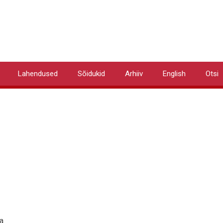
Lahendused
Sõidukid
Arhiiv
English
Otsi
a