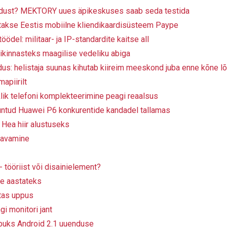
ndust? MEKTORY uues äpikeskuses saab seda testida
akse Eestis mobiilne kliendikaardisüsteem Paype
del: militaar- ja IP-standardite kaitse all
kinnasteks maagilise vedeliku abiga
us: helistaja suunas kihutab kiireim meeskond juba enne kõne l
apiirilt
klik telefoni komplekteerimine peagi reaalsus
untud Huawei P6 konkurentide kandadel tallamas
Hea hiir alustuseks
 avamine
tööriist või disainielement?
e aastateks
tas uppus
i monitori jant
puks Android 2.1 uuenduse