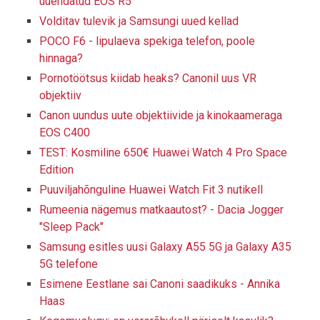
uuendatud EOS R5
Volditav tulevik ja Samsungi uued kellad
POCO F6 - lipulaeva spekiga telefon, poole
hinnaga?
Pornotöötsus kiidab heaks? Canonil uus VR
objektiiv
Canon uundus uute objektiivide ja kinokaameraga
EOS C400
TEST: Kosmiline 650€ Huawei Watch 4 Pro Space
Edition
Puuviljahõnguline Huawei Watch Fit 3 nutikell
Rumeenia nägemus matkaautost? - Dacia Jogger
"Sleep Pack"
Samsung esitles uusi Galaxy A55 5G ja Galaxy A35
5G telefone
Esimene Eestlane sai Canoni saadikuks - Annika
Haas