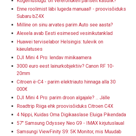
Kogemuslugu: on vererõhukell päriselt kasulik?
Enne roolimist läbi lugeda manuaal! - proovisõiduks
Subaru bZ4X
Milline on sinu arvates parim Auto see aasta?
Alexela avab Eesti esimesed vesinikutanklad
Huawei terviselabor Helsingis: tulevik on
käeulatuses
DJI Mini 4 Pro: lendav minikaamera
3000 euro eest lainurkobjektiiv? Canon RF 10-
20mm
Citroen ë-C4 - parim elektriauto hinnaga alla 30
000€
DJI Mini 4 Pro: parim droon algajale? ... Jälle
Roadtrip Riiga ehk proovisõiduks Citroen C4X
4 Nippi, Kuidas Oma Digikaaslase Eluiga Pikendada
57" Samsung Odyssey Neo G9 - IMAX kirjutuslaual
Samsungi ViewFinity S9: 5K Monitor, mis Muudab