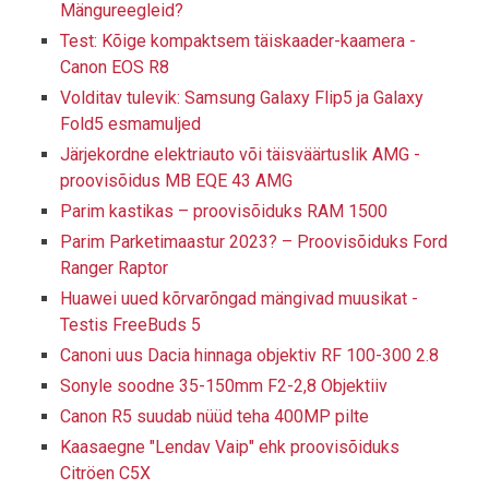
Mängureegleid?
Test: Kõige kompaktsem täiskaader-kaamera -
Canon EOS R8
Volditav tulevik: Samsung Galaxy Flip5 ja Galaxy
Fold5 esmamuljed
Järjekordne elektriauto või täisväärtuslik AMG -
proovisõidus MB EQE 43 AMG
Parim kastikas – proovisõiduks RAM 1500
Parim Parketimaastur 2023? – Proovisõiduks Ford
Ranger Raptor
Huawei uued kõrvarõngad mängivad muusikat -
Testis FreeBuds 5
Canoni uus Dacia hinnaga objektiv RF 100-300 2.8
Sonyle soodne 35-150mm F2-2,8 Objektiiv
Canon R5 suudab nüüd teha 400MP pilte
Kaasaegne "Lendav Vaip" ehk proovisõiduks
Citröen C5X