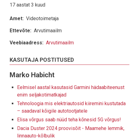
17 aastat 3 kuud
Amet
Videotoimetaja
Ettevõte
Arvutimaailm
Veebiaadress
Arvutimaailm
KASUTAJA POSTITUSED
Marko Habicht
Eelmisel aastal kasutasid Garmini hädaabiteenust
enim seljakotimatkajad
Tehnoloogia mis elektriautosid kiiremini kustutada
– saadaval kõigile autotootjatele
Elisa võrgus saab nüüd teha kõnesid 5G võrgus!
Dacia Duster 2024 proovisõit - Maamehe lemmik,
linnaauto-kõlbulik