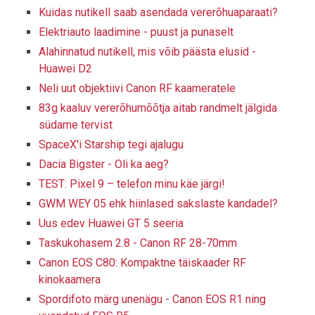
Kuidas nutikell saab asendada vererõhuaparaati?
Elektriauto laadimine - puust ja punaselt
Alahinnatud nutikell, mis võib päästa elusid -
Huawei D2
Neli uut objektiivi Canon RF kaameratele
83g kaaluv vererõhumõõtja aitab randmelt jälgida
südame tervist
SpaceX'i Starship tegi ajalugu
Dacia Bigster - Oli ka aeg?
TEST: Pixel 9 – telefon minu käe järgi!
GWM WEY 05 ehk hiinlased sakslaste kandadel?
Uus edev Huawei GT 5 seeria
Taskukohasem 2.8 - Canon RF 28-70mm
Canon EOS C80: Kompaktne täiskaader RF
kinokaamera
Spordifoto märg unenägu - Canon EOS R1 ning