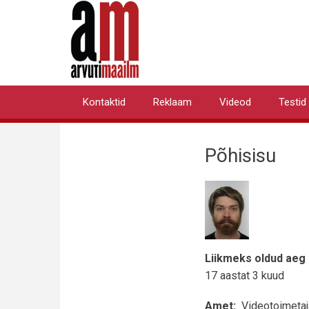
Liigu
edasi
põhisisu
juurde
Kontaktid
Reklaam
Videod
Testid
Primary
links
Põhisisu
Liikmeks oldud aeg
17 aastat 3 kuud
Amet
Videotoimetaj