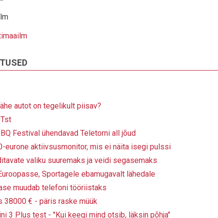
ilm
timaailm
ITUSED
vähe autot on tegelikult piisav?
PTst
BQ Festival ühendavad Teletorni all jõud
eurone aktiivsusmonitor, mis ei näita isegi pulssi
itavate valiku suuremaks ja veidi segasemaks
 Euroopasse, Sportagele ebamugavalt lähedale
se muudab telefoni tööriistaks
s 38000 € - päris raske müük
i 3 Plus test - "Kui keegi mind otsib, läksin põhja"