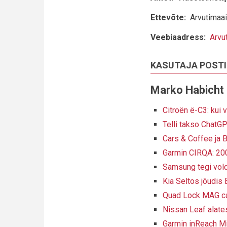
Ettevõte
Arvutimaa
Veebiaadress
Arvu
KASUTAJA POST
Marko Habicht
Citroën ë-C3: kui 
Telli takso ChatG
Cars & Coffee ja B
Garmin CIRQA: 200-
Samsung tegi vold
Kia Seltos jõudis
Quad Lock MAG ca
Nissan Leaf alate
Garmin inReach Min