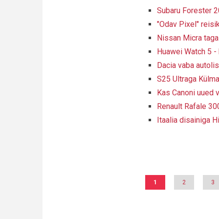
Subaru Forester 20
"Odav Pixel" reis
Nissan Micra tagas
Huawei Watch 5 - 
Dacia vaba autoli
S25 Ultraga Külm
Kas Canoni uued v
Renault Rafale 30
Itaalia disainiga H
Pagination
Eesolev
1
Page
2
Pa
3
leht