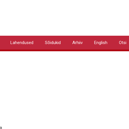
Lahendused
Sõidukid
Arhiiv
English
Otsi
a