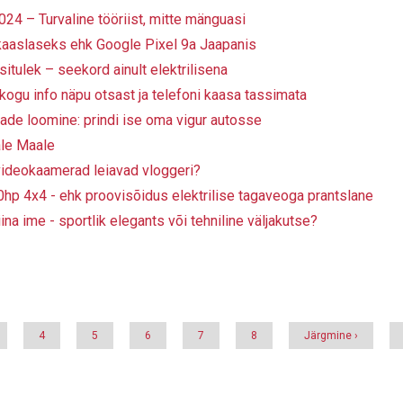
24 – Turvaline tööriist, mitte mänguasi
ikaaslaseks ehk Google Pixel 9a Jaapanis
itulek – seekord ainult elektrilisena
kogu info näpu otsast ja telefoni kaasa tassimata
sade loomine: prindi ise oma vigur autosse
ale Maale
ideokaamerad leiavad vloggeri?
0hp 4x4 - ehk proovisõidus elektrilise tagaveoga prantslane
iina ime - sportlik elegants või tehniline väljakutse?
ge
Page
4
Page
5
Page
6
Page
7
Page
8
Järgmine
Järgmine ›
leht