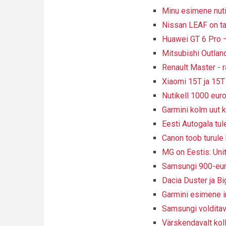
Minu esimene nuti
Nissan LEAF on ta
Huawei GT 6 Pro –
Mitsubishi Outlan
Renault Master - 
Xiaomi 15T ja 15T 
Nutikell 1000 euro
Garmini kolm uut ke
Eesti Autogala tu
Canon toob turule 
MG on Eestis: Uni
Samsungi 900-eu
Dacia Duster ja B
Garmini esimene in
Samsungi volditav
Värskendavalt koll