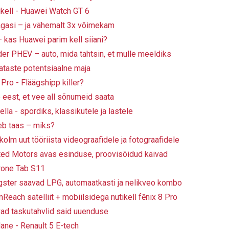
kell - Huawei Watch GT 6
gasi – ja vähemalt 3x võimekam
 kas Huawei parim kell siiani?
der PHEV – auto, mida tahtsin, et mulle meeldiks
rataste potentsiaalne maja
Pro - Fläägshipp killer?
 eest, et vee all sõnumeid saata
lla - spordiks, klassikutele ja lastele
leb taas – miks?
kolm uut tööriista videograafidele ja fotograafidele
ted Motors avas esinduse, proovisõidud käivad
rone Tab S11
igster saavad LPG, automaatkasti ja nelikveo kombo
Reach satelliit + mobiilsidega nutikell fēnix 8 Pro
ad taskutahvlid said uuenduse
ane - Renault 5 E-tech