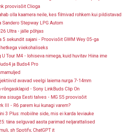
hk proovisõit Clioga
hab olla kaamera neile, kes filmivad rohkem kui pildistavad
cia Sandero Stepway LPG Autom
 Ultra - jälle põhjas
ja 5 sekundit sajani - Proovisõit GWM Wey 05-ga
- hetkega viiekohaliseks
 U Tour M4 - lohiseva nimega, kuid huvitav Hiina ime
uds4 ja Buds4 Pro
smamuljed
ektiivid avavad veelgi laiema nurga 7-14mm
-rõngasklapid - Sony LinkBuds Clip On
Hiina sisuga Eesti talves - MG S5 proovisõit
 III - R6 parem kui kunagi varem?
i 3 Plus: mobiilne side, mis ei karda leviauke
5: täna selguvad aasta parimad neljarattalised
uli, sh Spotify, ChatGPT jt