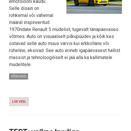
emotsiooni kaudu.
Selle disain on
rohkemal või vähemal
määral inspireeritud
1970ndate Renault 5 mudelist, tugevalt tänapäevases
võtmes. Auto on visuaalselt pilkupüüdev ja kõik kes
ostavad selle auto muus värvis kui erkkollane või
roheline, eksivad. See auto erineb igapäevasest hallist
massist ja tehnoloogiliselt ei jää alla ka kallimatele
mudelitele.
SÕIDUKID
LOE VEEL
-
VÄRSKENDAVALT
KOLLANE
-
RENAULT
5