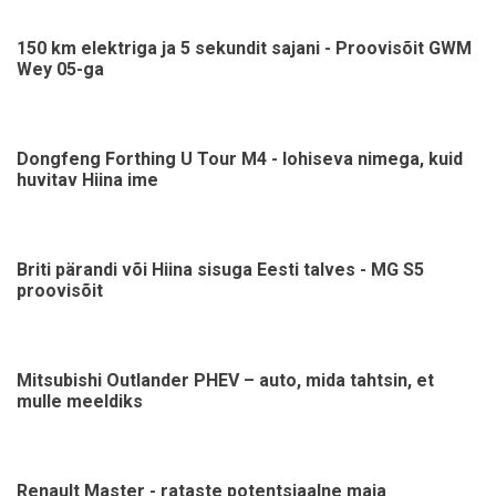
150 km elektriga ja 5 sekundit sajani - Proovisõit GWM
Wey 05-ga
Dongfeng Forthing U Tour M4 - lohiseva nimega, kuid
huvitav Hiina ime
Briti pärandi või Hiina sisuga Eesti talves - MG S5
proovisõit
Mitsubishi Outlander PHEV – auto, mida tahtsin, et
mulle meeldiks
Renault Master - rataste potentsiaalne maja