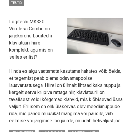
TESTID
Logitechi MK330
Wireless Combo on
järjekordne Logitechi
klaviatuuri-hiire
komplekt, aga mis on
selles erilist?
Hinda esialgu vaatamata kasutama hakates võib öelda,
et tegemist peab olema odavamapoolse
lauavarustusega. Hiirel on ülimalt lihtsad kaks nuppu ja
kergelt serva kriipiva rattaga hiir, klaviatuuril on
tavalisest veidi kõrgemad klahvid, mis klõbisevad üsna
valjult. Erilisem on ehk ülaservas olev meedianuppude
rida, mis paneb muusikat mängima või pausile, viib
eelmise või järgmise loo juurde, muudab helivaljust jne.