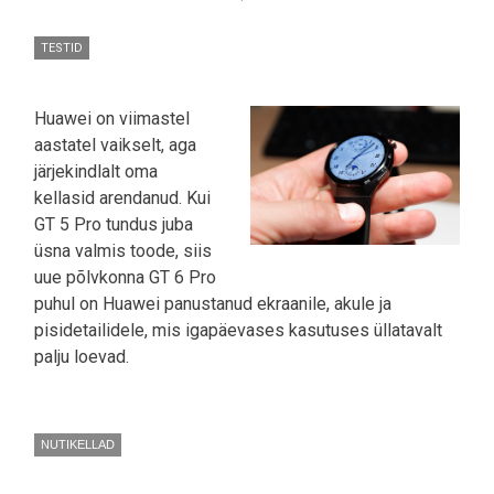
TESTID
Huawei on viimastel
aastatel vaikselt, aga
järjekindlalt oma
kellasid arendanud. Kui
GT 5 Pro tundus juba
üsna valmis toode, siis
uue põlvkonna GT 6 Pro
puhul on Huawei panustanud ekraanile, akule ja
pisidetailidele, mis igapäevases kasutuses üllatavalt
palju loevad.
NUTIKELLAD