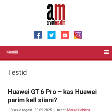
Liigu
edasi
põhisisu
juurde
Menüü
Primary
links
Kontaktid
Reklaam
Videod
Testid
Lahendused
Sõidukid
Arhiiv
English
Otsi
Testid
Huawei GT 6 Pro – kas Huawei
parim kell siiani?
10 kuud tagasi - 30.09.2025
Autor:
Marko Habicht