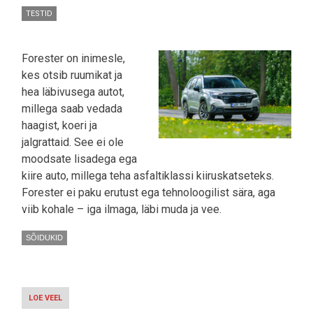
TESTID
Forester on inimesle,
kes otsib ruumikat ja
hea läbivusega autot,
millega saab vedada
haagist, koeri ja
jalgrattaid. See ei ole
moodsate lisadega ega
kiire auto, millega teha asfaltiklassi kiiruskatseteks.
Forester ei paku erutust ega tehnoloogilist sära, aga
viib kohale – iga ilmaga, läbi muda ja vee.
SÕIDUKID
LOE VEEL
-
SUBARU