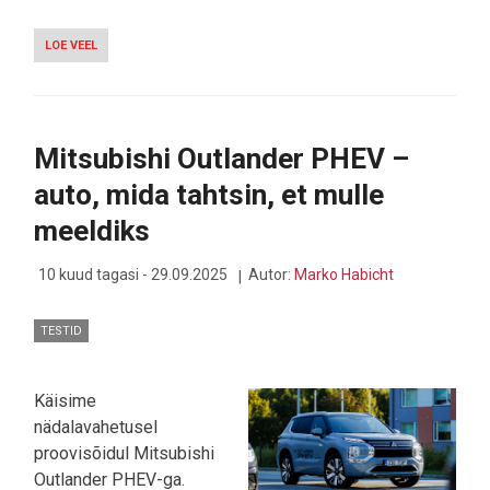
LOE VEEL
-
HUAWEI
GT
6
PRO
–
Mitsubishi Outlander PHEV –
KAS
HUAWEI
auto, mida tahtsin, et mulle
PARIM
KELL
meeldiks
SIIANI?
10 kuud tagasi - 29.09.2025
Autor:
Marko Habicht
TESTID
Käisime
nädalavahetusel
proovisõidul Mitsubishi
Outlander PHEV-ga.