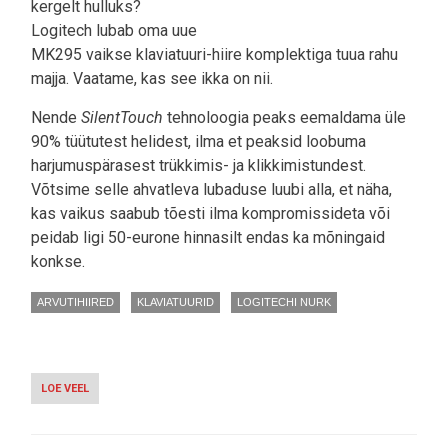
kergelt hulluks?
Logitech lubab oma uue
MK295 vaikse klaviatuuri-hiire komplektiga tuua rahu
majja. Vaatame, kas see ikka on nii.
Nende
SilentTouch
tehnoloogia peaks eemaldama üle
90% tüütutest helidest, ilma et peaksid loobuma
harjumuspärasest trükkimis- ja klikkimistundest.
Võtsime selle ahvatleva lubaduse luubi alla, et näha,
kas vaikus saabub tõesti ilma kompromissideta või
peidab ligi 50-eurone hinnasilt endas ka mõningaid
konkse.
ARVUTIHIIRED
KLAVIATUURID
LOGITECHI NURK
LOE VEEL
-
VAIKUS
SÕRMEDE
ALL: