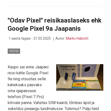
FORESTER
2024
–
TURVALINE
"Odav Pixel" reisikaaslaseks ehk
TÖÖRIIST,
MITTE
Google Pixel 9a Jaapanis
MÄNGUASI
1 aasta tagasi - 21.05.2025
Autor:
Marko Habicht
TESTID
Kaupo sai enne Jaapani
reisi kätte Google Pixel
9a ning otsustas selle
kaheksaks päevaks
oma igapäevase
telefoni (Pixel 7 Pro)
kõrvale panna. Vahetas SIM-kaardi, tõmbas äpid ja
sukeldus peaaegu tundmatusse. Tulemus? Palju häid