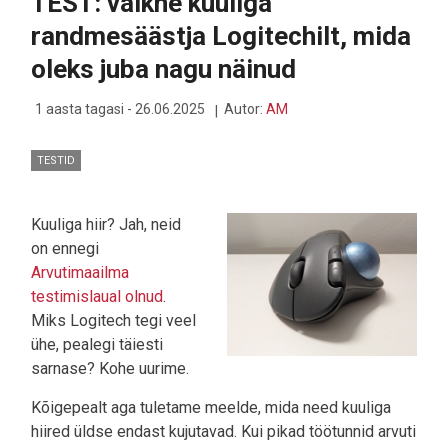
TEST: vaikne kuuliga
E-
TECH
randmesäästja Logitechilt, mida
oleks juba nagu näinud
1 aasta tagasi - 26.06.2025
Autor:
AM
TESTID
Kuuliga hiir? Jah, neid
on ennegi
Arvutimaailma
testimislaual olnud
.
Miks Logitech tegi veel
ühe, pealegi täiesti
sarnase? Kohe uurime.
Kõigepealt aga tuletame meelde, mida need kuuliga
hiired üldse endast kujutavad. Kui pikad töötunnid arvuti