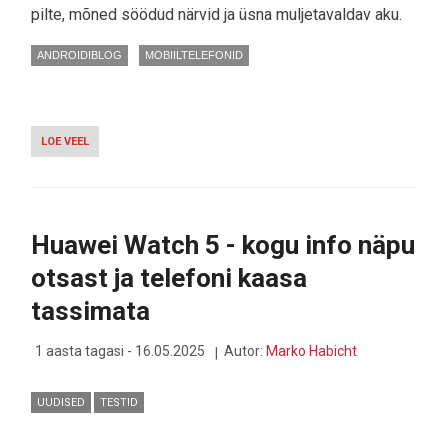
pilte, mõned söödud närvid ja üsna muljetavaldav aku.
ANDROIDIBLOG
MOBIILTELEFONID
LOE VEEL
-
"ODAV
PIXEL"
REISIKAASLASEKS
EHK
GOOGLE
Huawei Watch 5 - kogu info näpu
PIXEL
9A
otsast ja telefoni kaasa
JAAPANIS
tassimata
1 aasta tagasi - 16.05.2025
Autor:
Marko Habicht
UUDISED
TESTID