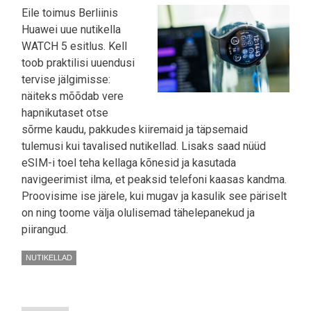
Eile toimus Berliinis
Huawei uue nutikella
WATCH 5 esitlus. Kell
toob praktilisi uuendusi
tervise jälgimisse:
näiteks mõõdab vere
hapnikutaset otse
sõrme kaudu, pakkudes kiiremaid ja täpsemaid
tulemusi kui tavalised nutikellad. Lisaks saad nüüd
eSIM-i toel teha kellaga kõnesid ja kasutada
navigeerimist ilma, et peaksid telefoni kaasas kandma.
Proovisime ise järele, kui mugav ja kasulik see päriselt
on ning toome välja olulisemad tähelepanekud ja
piirangud.
NUTIKELLAD