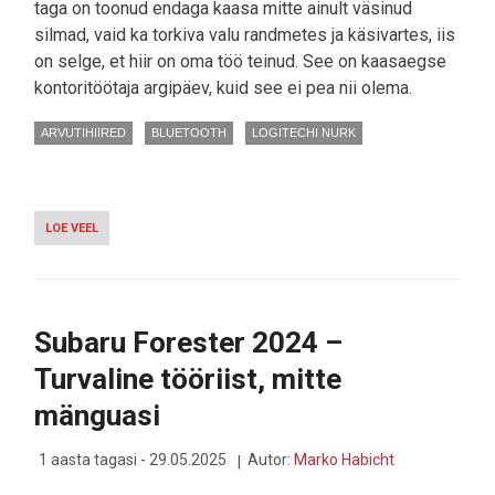
taga on toonud endaga kaasa mitte ainult väsinud
silmad, vaid ka torkiva valu randmetes ja käsivartes, iis
on selge, et hiir on oma töö teinud. See on kaasaegse
kontoritöötaja argipäev, kuid see ei pea nii olema.
ARVUTIHIIRED
BLUETOOTH
LOGITECHI NURK
LOE VEEL
-
TEST:
VAIKNE
KUULIGA
RANDMESÄÄSTJA
LOGITECHILT,
Subaru Forester 2024 –
MIDA
OLEKS
Turvaline tööriist, mitte
JUBA
NAGU
mänguasi
NÄINUD
1 aasta tagasi - 29.05.2025
Autor:
Marko Habicht