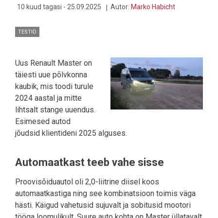
MEELDIKS
10 kuud tagasi - 25.09.2025
Autor:
Marko Habicht
TESTID
Uus Renault Master on
täiesti uue põlvkonna
kaubik, mis toodi turule
2024 aastal ja mitte
lihtsalt stange uuendus.
Esimesed autod
jõudsid klientideni 2025 alguses.
Automaatkast teeb vahe sisse
Proovisõiduautol oli 2,0-liitrine diisel koos
automaatkastiga ning see kombinatsioon toimis väga
hästi. Käigud vahetusid sujuvalt ja sobitusid mootori
tööga loomulikult. Suure auto kohta on Master üllatavalt