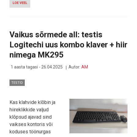
LOE VEEL
-
HUAWEI
WATCH
5
-
KOGU
Vaikus sõrmede all: testis
INFO
NÄPU
Logitechi uus kombo klaver + hiir
OTSAST
JA
nimega MK295
TELEFONI
KAASA
TASSIMATA
1 aasta tagasi - 26.04.2025
Autor:
AM
TESTID
Kas klahvide klõbin ja
hiireklikkide valjud
klõpsud ajavad sind
vaikses kontoris või
koduses töönurgas