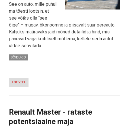
See on auto, mille puhul
ma tõesti lootsin, et
see võiks olla “see
õige” – mugav, ökonoomne ja piisavalt suur pereauto.
Kahjuks määravaks jäid mõned detailid ja hind, mis
panevad väga kriitiliselt mõtlema, kellele seda autot
üldse soovitada.
SÕIDUKID
LOE VEEL
-
MITSUBISHI
OUTLANDER
PHEV
–
AUTO,
Renault Master - rataste
MIDA
TAHTSIN,
potentsiaalne maja
ET
MULLE