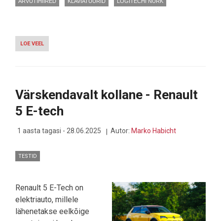
ARVUTIHIIRED
KLAVIATUURID
LOGITECHI NURK
LOE VEEL
-
MK330
EHK
MEEDIA
POOLE
KALDUV
Värskendavalt kollane - Renault
LAUAVARUSTUSE
KOMBO
5 E-tech
LOGITECHILT:
HIND
PANEB
1 aasta tagasi - 28.06.2025
Autor:
Marko Habicht
OSTMA?
TESTID
Renault 5 E-Tech on
elektriauto, millele
lähenetakse eelkõige