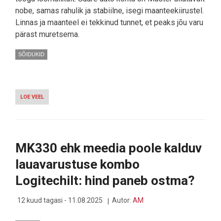
nobe, samas rahulik ja stabiilne, isegi maanteekiirustel.
Linnas ja maanteel ei tekkinud tunnet, et peaks jõu varu
pärast muretsema.
SÕIDUKID
LOE VEEL
-
RENAULT
MASTER
-
RATASTE
POTENTSIAALNE
MK330 ehk meedia poole kalduv
MAJA
lauavarustuse kombo
Logitechilt: hind paneb ostma?
12 kuud tagasi - 11.08.2025
Autor:
AM