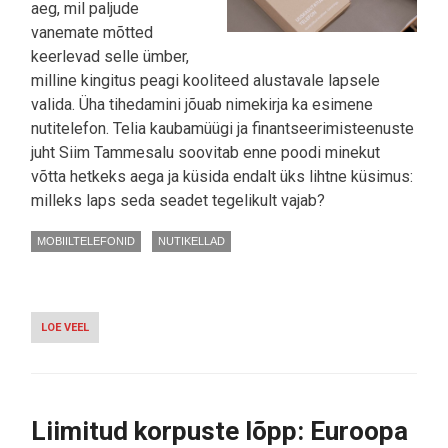
aeg, mil paljude
vanemate mõtted
keerlevad selle ümber,
milline kingitus peagi kooliteed alustavale lapsele
valida. Üha tihedamini jõuab nimekirja ka esimene
nutitelefon. Telia kaubamüügi ja finantseerimisteenuste
juht Siim Tammesalu soovitab enne poodi minekut
võtta hetkeks aega ja küsida endalt üks lihtne küsimus:
milleks laps seda seadet tegelikult vajab?
MOBIILTELEFONID
NUTIKELLAD
LOE VEEL
-
NUTIKELL,
NUPUTELEFON
VÕI
NUTITELEFON
–
Liimitud korpuste lõpp: Euroopa
KUIDAS
VALIDA