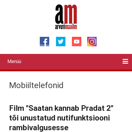
Liigu
edasi
põhisisu
juurde
Menüü
Primary
links
Kontaktid
Reklaam
Videod
Testid
Lahendused
Sõidukid
Arhiiv
English
Otsi
Mobiiltelefonid
Film "Saatan kannab Pradat 2"
tõi unustatud nutifunktsiooni
rambivalgusesse