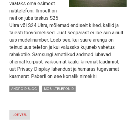
vaataks oma esimest
nutitelefoni. Ilmselt on
neil on juba taskus S25
Ultra või S24 Ultra, mõlemad endiselt kiired, kallid ja
täiesti töövõimelised. Just seepärast ei loe siin ainult
uus mudelinumber. Loeb see, kui suure arengu on
teinud uus telefon ja kui valusaks kujuneb vahetus
rahakotile. Samsungi ametlikud andmed lubavad
õhemat korpust, väiksemat kaalu, kiiremat laadimist,
uut Privacy Display lahendust ja hämaras tugevamat
kaamerat. Paberil on see korralik nimekiri.
ANDROIDIBLOG
MOBIILTELEFONID
LOE VEEL
-
SAMSUNG
GALAXY
S26
ULTRA