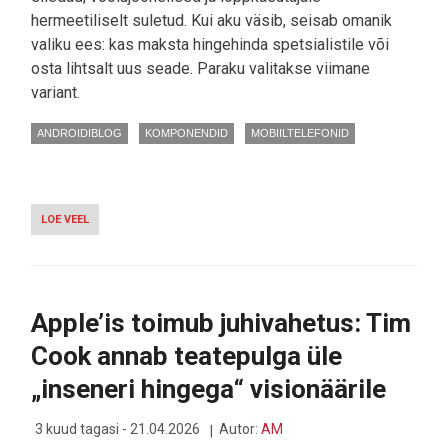
hermeetiliselt suletud. Kui aku väsib, seisab omanik
valiku ees: kas maksta hingehinda spetsialistile või
osta lihtsalt uus seade. Paraku valitakse viimane
variant.
ANDROIDIBLOG
KOMPONENDID
MOBIILTELEFONID
LOE VEEL
-
LIIMITUD
KORPUSTE
LÕPP:
EUROOPA
LIIT
Apple’is toimub juhivahetus: Tim
NÕUAB
PEAGI
Cook annab teatepulga üle
TELEFONIDELT
AKUDE
„inseneri hingega“ visionäärile
VAHETAMIST
3 kuud tagasi - 21.04.2026
Autor:
AM