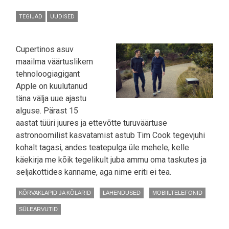
TEGIJAD
UUDISED
Cupertinos asuv
maailma väärtuslikem
tehnoloogiagigant
Apple on kuulutanud
täna välja uue ajastu
alguse. Pärast 15
aastat tüüri juures ja ettevõtte turuväärtuse
astronoomilist kasvatamist astub Tim Cook tegevjuhi
kohalt tagasi, andes teatepulga üle mehele, kelle
käekirja me kõik tegelikult juba ammu oma taskutes ja
seljakottides kanname, aga nime eriti ei tea.
KÕRVAKLAPID JA KÕLARID
LAHENDUSED
MOBIILTELEFONID
SÜLEARVUTID