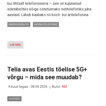
kui lihtsalt telefoniseeria – see on kujunenud
edetabelites kõige ostetuimaks nutitelefoniks juba
aastaid. Läheb kaubaks nii kooli- kui äritelefonina.
ANDROIDIBLOG
MOBIILTELEFONID
LOE VEEL
-
UUE
PÕLVKONNA
"RAHVATELEFONIDE"
SEERIA
JÄLLE
Telia avas Eestis tõelise 5G+
VÄLJAS:
SAMSUNG
võrgu – mida see muudab?
GALAXY
A57
JA
4 kuud tagasi - 08.04.2026
Autor:
AM
GALAXY
A37
UUDISED