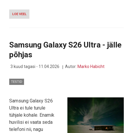
LOE VEEL
-
APPLE’IS
TOIMUB
JUHIVAHETUS:
TIM
COOK
Samsung Galaxy S26 Ultra - jälle
ANNAB
TEATEPULGA
põhjas
ÜLE
„INSENERI
HINGEGA“
3 kuud tagasi - 11.04.2026
Autor:
Marko Habicht
VISIONÄÄRILE
TESTID
Samsung Galaxy S26
Ultra ei tule turule
tühjale kohale. Enamik
huvilisi ei vaata seda
telefoni nii, nagu