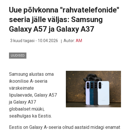
-
Uue põlvkonna "rahvatelefonide"
JÄLLE
PÕHJAS
seeria jälle väljas: Samsung
Galaxy A57 ja Galaxy A37
3 kuud tagasi - 10.04.2026
Autor:
AM
UUDISED
Samsung alustas oma
ikoonilise A-seeria
värskeimate
lipulaevade, Galaxy A57
ja Galaxy A37
globaalset müüki,
sealhulgas ka Eestis.
Eestis on Galaxy A-seeria olnud aastaid midagi enamat