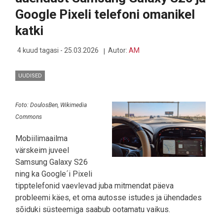
KESET
Google Pixeli telefoni omanikel
TEHISARU
TORMITUULI
katki
4 kuud tagasi - 25.03.2026
Autor:
AM
UUDISED
Foto: DoulosBen, Wikimedia
Commons
Mobiilimaailma
värskeim juveel
Samsung Galaxy S26
ning ka Google´i Pixeli
tipptelefonid vaevlevad juba mitmendat päeva
probleemi käes, et oma autosse istudes ja ühendades
sõiduki süsteemiga saabub ootamatu vaikus.