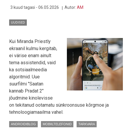
3 kuud tagasi - 06.05.2026
Autor:
AM
UUDISED
Kui Miranda Priestly
ekraanil kulmu kergitab,
ei värise enam ainult
tema assistendid, vaid
ka sotsiaalmeedia
algoritmid. Uue
suurfilmi "Saatan
kannab Pradat 2"
jõudmine kinolevisse
on tekitanud ootamatu sünkroonsuse kõrgmoe ja
tehnoloogiamaailma vahel.
ANDROIDIBLOG
MOBIILTELEFONID
TARKVARA