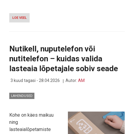
LOE VEEL
-
FILM
"SAATAN
KANNAB
PRADAT
2"
Nutikell, nuputelefon või
TÕI
UNUSTATUD
nutitelefon – kuidas valida
NUTIFUNKTSIOONI
RAMBIVALGUSESSE
lasteaia lõpetajale sobiv seade
3 kuud tagasi - 28.04.2026
Autor:
AM
LAHENDUSED
Kohe on käes maikuu
ning
lasteaialõpetamiste