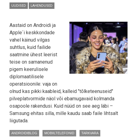
OMANIKEL
UUDISED
LAHENDUSED
KATKI
Aastaid on Androidi ja
Apple´i keskkondade
vahel käinud vilgas
suhtlus, kuid failide
saatmine ühest leerist
teise on sarnanenud
pigem keerulisele
diplomaatilisele
operatsioonile: vaja on
olnud kas pikki kaableid, kalleid "tõlketeenuseid"
pilveplatvormide näol või ebamugavaid kolmanda
osapoole rakendusi. Kuid nüüd on see aeg läbi –
Samsung ehitas silla, mille kaudu saab faile lihtsalt
liigutada.
ANDROIDIBLOG
MOBIILTELEFONID
TARKVARA