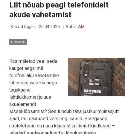
Liit nõuab peagi telefonidelt
LASTEAIA
LÕPETAJALE
akude vahetamist
SOBIV
SEADE
3 kuud tagasi - 25.04.2026
Autor:
AM
UUDISED
Kas mäletad veel seda
kauget aega, mil
telefoni aku vahetamine
tähendas vaid küünega
tagakaane
lahtilükkamist ja uue
akuelemendi
sisseklõpsamist? See tundub täna justkui muinasjutt
ajast, mil saurused veel ringi käisid. Praegused
nutitelefonid on nagu klaasist ja liimist kindlused –
siledad, voolujoonelised ja lõppkasutajale