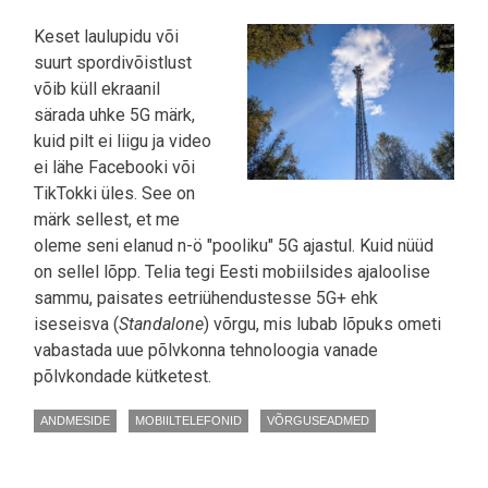
Keset laulupidu või
suurt spordivõistlust
võib küll ekraanil
särada uhke 5G märk,
kuid pilt ei liigu ja video
ei lähe Facebooki või
TikTokki üles. See on
märk sellest, et me
oleme seni elanud n-ö "pooliku" 5G ajastul. Kuid nüüd
on sellel lõpp. Telia tegi Eesti mobiilsides ajaloolise
sammu, paisates eetriühendustesse 5G+ ehk
iseseisva (
Standalone
) võrgu, mis lubab lõpuks ometi
vabastada uue põlvkonna tehnoloogia vanade
põlvkondade kütketest.
ANDMESIDE
MOBIILTELEFONID
VÕRGUSEADMED