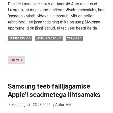
Paljude kasutajate jaoks on Android Auto muutunud
luksuslikust mugavusest närvesöövaks peavaluks, kus
ühendus katkeb pidevalt ja taastub. Mis on selle
tehnoloogilise jama taga ning miks on uue põlvkonna
tippmudelid on jänni jäänud, ei tea veel keegi öelda.
ANDROIDIBLOG
MOBIILTELEFONID
TARKVARA
LOE VEEL
-
ANDROID
AUTO
LÄKS
PÄRAST
UUENDUST
Samsung teeb failijagamise
SAMSUNG
GALAXY
Apple’i seadmetega lihtsamaks
S26
JA
GOOGLE
4 kuud tagasi - 23.03.2026
Autor:
AM
PIXELI
TELEFONI