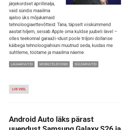
järjekordset aprillinalja,
vaid sündis maailma
ajaloo üks mõjukamaid
tehnoloogiaettevõtteid. Täna, täpselt viiskümmend
aastat hiljem, seisab Apple oma kuldse juubeli lävel –
olles teekonnal garaaži-idust poole triljoni dollarise
käibega tehnoloogiahiiuni muutnud seda, kuidas me
suhtleme, töötame ja maailma näeme.
LAUAARVUTID
MOBIILTELEFONID
SÜLEARVUTID
LOE VEEL
-
POOL
SAJANDIT
ÕUNAMÄRGI
ALL:
APPLE
Android Auto läks pärast
TÄHISTAB
50.
uuendust Samsung Galaxy S26 ja
JUUBELIT