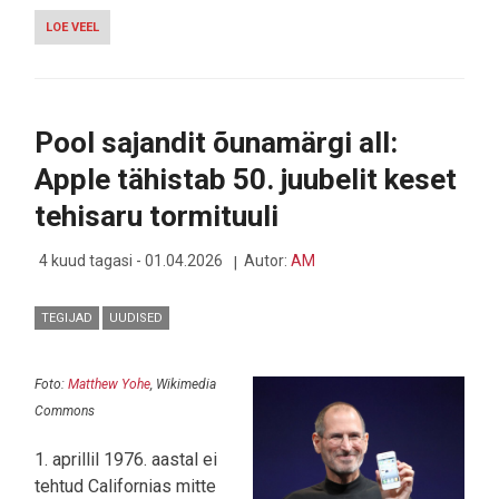
LOE VEEL
-
TELIA
AVAS
EESTIS
TÕELISE
5G+
Pool sajandit õunamärgi all:
VÕRGU
–
Apple tähistab 50. juubelit keset
MIDA
SEE
tehisaru tormituuli
MUUDAB?
4 kuud tagasi - 01.04.2026
Autor:
AM
TEGIJAD
UUDISED
Foto:
Matthew Yohe
, Wikimedia
Commons
1. aprillil 1976. aastal ei
tehtud Californias mitte